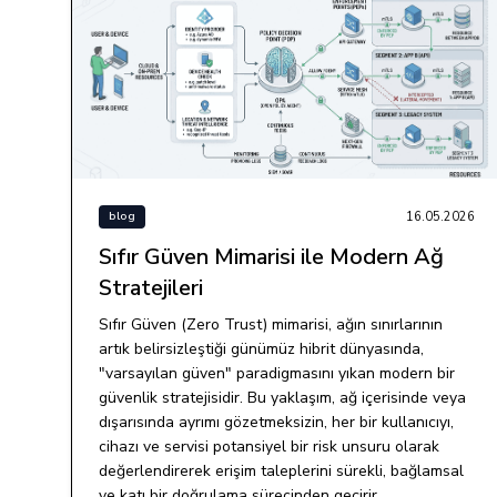
16.05.2026
blog
Sıfır Güven Mimarisi ile Modern Ağ
Stratejileri
Sıfır Güven (Zero Trust) mimarisi, ağın sınırlarının
artık belirsizleştiği günümüz hibrit dünyasında,
"varsayılan güven" paradigmasını yıkan modern bir
güvenlik stratejisidir. Bu yaklaşım, ağ içerisinde veya
dışarısında ayrımı gözetmeksizin, her bir kullanıcıyı,
cihazı ve servisi potansiyel bir risk unsuru olarak
değerlendirerek erişim taleplerini sürekli, bağlamsal
ve katı bir doğrulama sürecinden geçirir.