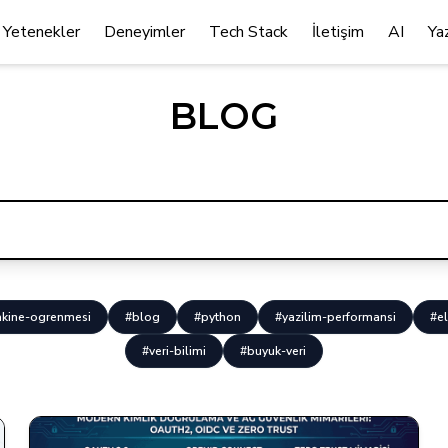
Yetenekler
Deneyimler
Tech Stack
İletişim
AI
Ya
BLOG
kine-ogrenmesi
#blog
#python
#yazilim-performansi
#el
#veri-bilimi
#buyuk-veri