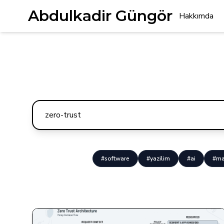
Abdulkadir Güngör
Hakkımda
#software
#yazilim
#ai
#ma