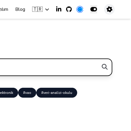
🇹🇷
zılım
Blog
ektronik
#vao
#veri-analizi-okulu