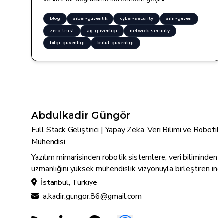
blog
siber-guvenlik
cyber-security
sifir-guven
zero-trust
ag-guvenligi
network-security
bilgi-guvenligi
bulut-guvenligi
Abdulkadir Güngör
Full Stack Geliştirici | Yapay Zeka, Veri Bilimi ve Robo
Mühendisi
Yazılım mimarisinden robotik sistemlere, veri biliminde
uzmanlığını yüksek mühendislik vizyonuyla birleştiren in
İstanbul, Türkiye
a.kadir.gungor.86@gmail.com