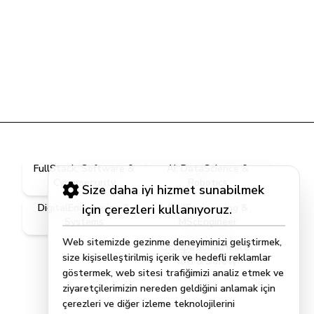
FullStack, Software &
AI, DataScience &
Cybersecurity
Robotics
Size daha iyi hizmet sunabilmek
DigitalEngineering &
için çerezleri kullanıyoruz.
CivilEngineering &
Systems
MScEngineer
Web sitemizde gezinme deneyiminizi geliştirmek,
OccupationalHealth,
size kişiselleştirilmiş içerik ve hedefli reklamlar
ISG & Safety
göstermek, web sitesi trafiğimizi analiz etmek ve
ziyaretçilerimizin nereden geldiğini anlamak için
çerezleri ve diğer izleme teknolojilerini