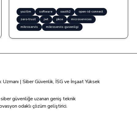
yazilim
software
oauth2
open-id-connect
zero-trust
jwt
pkce
microservices
mikroservis
mikroservis-guvenligi
tik Uzmanı | Siber Güvenlik, İSG ve İnşaat Yüksek
n siber güvenliğe uzanan geniş teknik
ovasyon odaklı çözüm geliştirici.