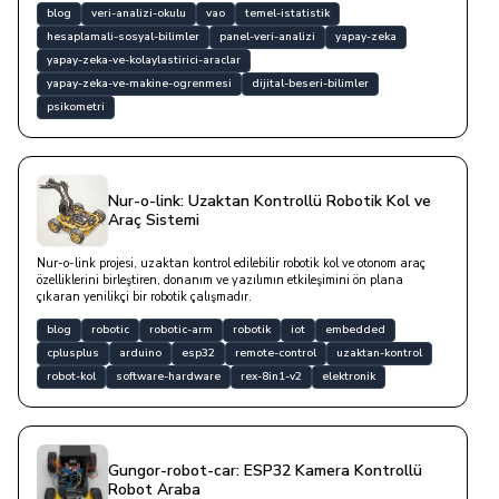
yazısına göz atın.
blog
veri-analizi-okulu
vao
temel-istatistik
hesaplamali-sosyal-bilimler
panel-veri-analizi
yapay-zeka
yapay-zeka-ve-kolaylastirici-araclar
yapay-zeka-ve-makine-ogrenmesi
dijital-beseri-bilimler
psikometri
Nur-o-link: Uzaktan Kontrollü Robotik Kol ve
Araç Sistemi
Nur-o-link projesi, uzaktan kontrol edilebilir robotik kol ve otonom araç
özelliklerini birleştiren, donanım ve yazılımın etkileşimini ön plana
çıkaran yenilikçi bir robotik çalışmadır.
blog
robotic
robotic-arm
robotik
iot
embedded
cplusplus
arduino
esp32
remote-control
uzaktan-kontrol
robot-kol
software-hardware
rex-8in1-v2
elektronik
Gungor-robot-car: ESP32 Kamera Kontrollü
Robot Araba