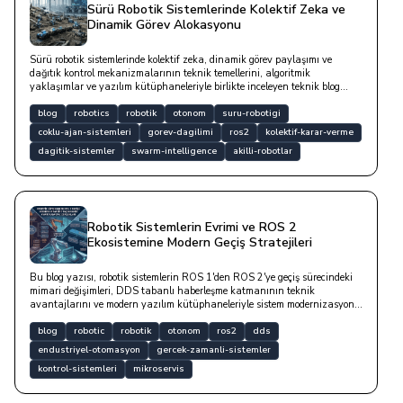
Sürü Robotik Sistemlerinde Kolektif Zeka ve
Dinamik Görev Alokasyonu
Sürü robotik sistemlerinde kolektif zeka, dinamik görev paylaşımı ve
dağıtık kontrol mekanizmalarının teknik temellerini, algoritmik
yaklaşımlar ve yazılım kütüphaneleriyle birlikte inceleyen teknik blog
yazısıdır.
blog
robotics
robotik
otonom
suru-robotigi
coklu-ajan-sistemleri
gorev-dagilimi
ros2
kolektif-karar-verme
dagitik-sistemler
swarm-intelligence
akilli-robotlar
Robotik Sistemlerin Evrimi ve ROS 2
Ekosistemine Modern Geçiş Stratejileri
Bu blog yazısı, robotik sistemlerin ROS 1'den ROS 2'ye geçiş sürecindeki
mimari değişimleri, DDS tabanlı haberleşme katmanının teknik
avantajlarını ve modern yazılım kütüphaneleriyle sistem modernizasyonu
stratejilerini detaylı bir teknik dille ele almaktadır.
blog
robotic
robotik
otonom
ros2
dds
endustriyel-otomasyon
gercek-zamanli-sistemler
kontrol-sistemleri
mikroservis