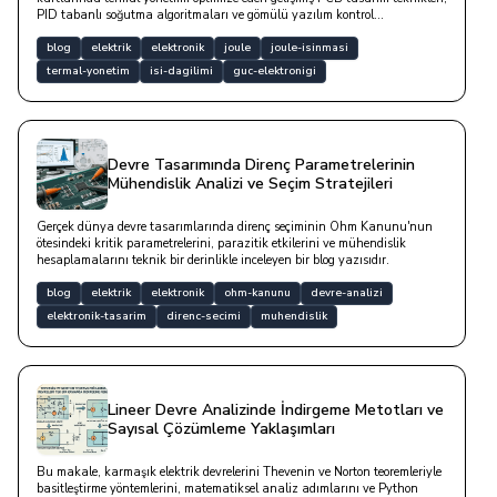
PID tabanlı soğutma algoritmaları ve gömülü yazılım kontrol
mekanizmalarını ele alan bir blog yazısıdır.
blog
elektrik
elektronik
joule
joule-isinmasi
termal-yonetim
isi-dagilimi
guc-elektronigi
Devre Tasarımında Direnç Parametrelerinin
Mühendislik Analizi ve Seçim Stratejileri
Gerçek dünya devre tasarımlarında direnç seçiminin Ohm Kanunu'nun
ötesindeki kritik parametrelerini, parazitik etkilerini ve mühendislik
hesaplamalarını teknik bir derinlikle inceleyen bir blog yazısıdır.
blog
elektrik
elektronik
ohm-kanunu
devre-analizi
elektronik-tasarim
direnc-secimi
muhendislik
Lineer Devre Analizinde İndirgeme Metotları ve
Sayısal Çözümleme Yaklaşımları
Bu makale, karmaşık elektrik devrelerini Thevenin ve Norton teoremleriyle
basitleştirme yöntemlerini, matematiksel analiz adımlarını ve Python