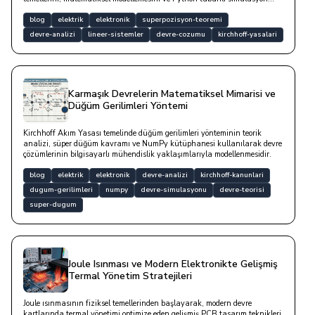
yaklaşımlarını inceleyen yazıdır.
blog
elektrik
elektronik
superpozisyon-teoremi
devre-analizi
lineer-sistemler
devre-cozumu
kirchhoff-yasalari
Karmaşık Devrelerin Matematiksel Mimarisi ve
Düğüm Gerilimleri Yöntemi
Kirchhoff Akım Yasası temelinde düğüm gerilimleri yönteminin teorik
analizi, süper düğüm kavramı ve NumPy kütüphanesi kullanılarak devre
çözümlerinin bilgisayarlı mühendislik yaklaşımlarıyla modellenmesidir.
blog
elektrik
elektronik
devre-analizi
kirchhoff-kanunlari
dugum-gerilimleri
numpy
devre-simulasyonu
devre-teorisi
super-dugum
Joule Isınması ve Modern Elektronikte Gelişmiş
Termal Yönetim Stratejileri
Joule ısınmasının fiziksel temellerinden başlayarak, modern devre
kartlarında termal yönetimi optimize eden gelişmiş PCB tasarım teknikleri,