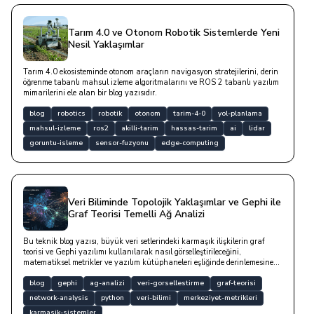
Tarım 4.0 ve Otonom Robotik Sistemlerde Yeni
Nesil Yaklaşımlar
Tarım 4.0 ekosisteminde otonom araçların navigasyon stratejilerini, derin
öğrenme tabanlı mahsul izleme algoritmalarını ve ROS 2 tabanlı yazılım
mimarilerini ele alan bir blog yazısıdır.
blog
robotics
robotik
otonom
tarim-4-0
yol-planlama
mahsul-izleme
ros2
akilli-tarim
hassas-tarim
ai
lidar
goruntu-isleme
sensor-fuzyonu
edge-computing
Veri Biliminde Topolojik Yaklaşımlar ve Gephi ile
Graf Teorisi Temelli Ağ Analizi
Bu teknik blog yazısı, büyük veri setlerindeki karmaşık ilişkilerin graf
teorisi ve Gephi yazılımı kullanılarak nasıl görselleştirileceğini,
matematiksel metrikler ve yazılım kütüphaneleri eşliğinde derinlemesine
analiz etmektedir.
blog
gephi
ag-analizi
veri-gorsellestirme
graf-teorisi
network-analysis
python
veri-bilimi
merkeziyet-metrikleri
karmasik-sistemler