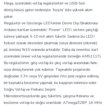
Mega, üzerindeki voltaj regülatörleri ve USB-Seri
dönüştürücü çipler nedeniyle “boşta” bile yüksek akım
çeker.
Regülatör ve Gösterge LED’lerinin Devre Dışı Bırakılması
Arduino kartları üzerindeki “Power” LED’i, sistem çalıştığı
sürece yaklaşık 5-10 mA akım tüketir. Sadece bu LED’i
fiziksel olarak devreden çıkarmak (veya direncini sökmek),
pil ömrünü %10 oranında artırabilir. Daha da önemlisi, kart
üzerindeki lineer voltaj regülatörleridir (örneğin AMS1117).
Bu regülatörler, giriş voltajı ile çıkış voltajı arasındaki farkı
ısıya dönüştürerek yok ederler. Taşınabilir projelerde
doğrudan 3.3V veya 5V girişinden (Vcc pini) regüle edilmiş
bir kaynakla besleme yapmak, bu kayıpları minimize eder.
Doğru Voltaj ve Frekans Seçimi
Mikrodenetleyicilerde güç tüketimi, çalışma frekansı ve
besleme voltajı ile doğru orantılıdır. ATmega328P, 16 MHz