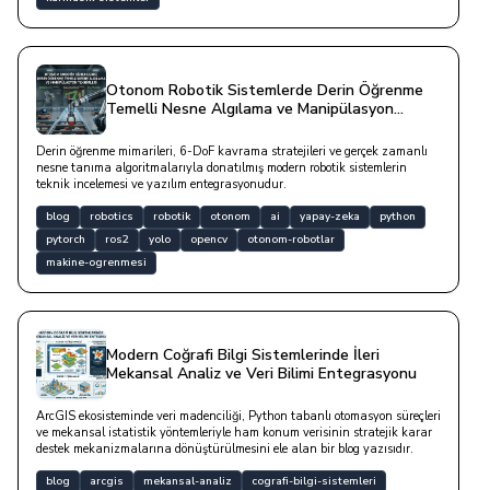
Otonom Robotik Sistemlerde Derin Öğrenme
Temelli Nesne Algılama ve Manipülasyon
Teknikleri
Derin öğrenme mimarileri, 6-DoF kavrama stratejileri ve gerçek zamanlı
nesne tanıma algoritmalarıyla donatılmış modern robotik sistemlerin
teknik incelemesi ve yazılım entegrasyonudur.
blog
robotics
robotik
otonom
ai
yapay-zeka
python
pytorch
ros2
yolo
opencv
otonom-robotlar
makine-ogrenmesi
Modern Coğrafi Bilgi Sistemlerinde İleri
Mekansal Analiz ve Veri Bilimi Entegrasyonu
ArcGIS ekosisteminde veri madenciliği, Python tabanlı otomasyon süreçleri
ve mekansal istatistik yöntemleriyle ham konum verisinin stratejik karar
destek mekanizmalarına dönüştürülmesini ele alan bir blog yazısıdır.
blog
arcgis
mekansal-analiz
cografi-bilgi-sistemleri