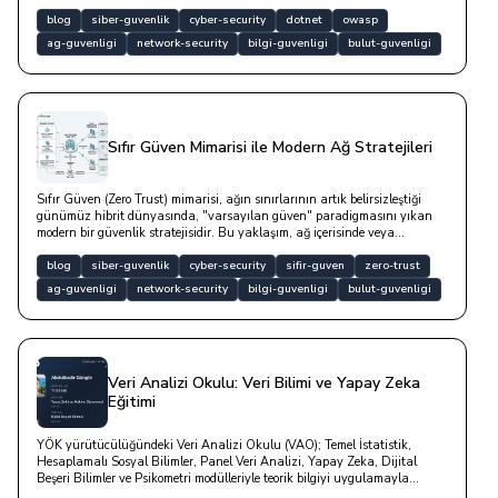
teknik örneklerle keşfedin. Güvenli yazılım mimarisi için temel stratejileri
öğrenin.
blog
siber-guvenlik
cyber-security
dotnet
owasp
ag-guvenligi
network-security
bilgi-guvenligi
bulut-guvenligi
Sıfır Güven Mimarisi ile Modern Ağ Stratejileri
Sıfır Güven (Zero Trust) mimarisi, ağın sınırlarının artık belirsizleştiği
günümüz hibrit dünyasında, "varsayılan güven" paradigmasını yıkan
modern bir güvenlik stratejisidir. Bu yaklaşım, ağ içerisinde veya
dışarısında ayrımı gözetmeksizin, her bir kullanıcıyı, cihazı ve servisi
potansiyel bir risk unsuru olarak değerlendirerek erişim taleplerini sürekli,
blog
siber-guvenlik
cyber-security
sifir-guven
zero-trust
bağlamsal ve katı bir doğrulama sürecinden geçirir.
ag-guvenligi
network-security
bilgi-guvenligi
bulut-guvenligi
Veri Analizi Okulu: Veri Bilimi ve Yapay Zeka
Eğitimi
YÖK yürütücülüğündeki Veri Analizi Okulu (VAO); Temel İstatistik,
Hesaplamalı Sosyal Bilimler, Panel Veri Analizi, Yapay Zeka, Dijital
Beşeri Bilimler ve Psikometri modülleriyle teorik bilgiyi uygulamayla
birleştirmektedir. Hem nitelikli bir eğitim hem de kariyeriniz için blog