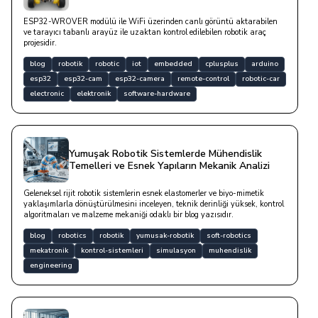
ESP32-WROVER modülü ile WiFi üzerinden canlı görüntü aktarabilen
ve tarayıcı tabanlı arayüz ile uzaktan kontrol edilebilen robotik araç
projesidir.
blog
robotik
robotic
iot
embedded
cplusplus
arduino
esp32
esp32-cam
esp32-camera
remote-control
robotic-car
electronic
elektronik
software-hardware
Yumuşak Robotik Sistemlerde Mühendislik
Temelleri ve Esnek Yapıların Mekanik Analizi
Geleneksel rijit robotik sistemlerin esnek elastomerler ve biyo-mimetik
yaklaşımlarla dönüştürülmesini inceleyen, teknik derinliği yüksek, kontrol
algoritmaları ve malzeme mekaniği odaklı bir blog yazısıdır.
blog
robotics
robotik
yumusak-robotik
soft-robotics
mekatronik
kontrol-sistemleri
simulasyon
muhendislik
engineering