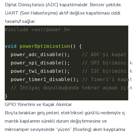
Dijital Dönüştürücü (ADC) kapatılmalıdır. Benzer şekilde,
UART (Seri Haberleşme) aktif değilse kapatılması ciddi
tasarruf sağlar.
#include
<avr/power.h>
void
powerOptimization
  power_adc_disable();    
  power_spi_disable();    
  power_twi_disable();    
  power_timer1_disable(); 
GPIO Yönetimi ve Kaçak Akımlar
Boşta bırakılan giriş pinleri, elektriksel gürültü nedeniyle iç
mantık kapılarının sürekli durum değiştirmesine ve
mikroamper seviyesinde “yüzen” (floating) akım kayıplarına