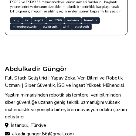
ESP32 ve ESP8266 mikrodenetleyicilerinin mimari farklarını, bağlantı
yeteneklerini ve donanım özelliklerini teknik bir derinlikle karşılaştırarak
IoT projeleri için optimize edilmiş seçim rehberi sunan kapsamlı bir yazıdır.
blog
iot
esp32
esp8266
arduino
free-rtos
mikrodenetleyici
elektronik
wi-fi
bluetooth
Abdulkadir Güngör
Full Stack Geliştirici | Yapay Zeka, Veri Bilimi ve Robotik
Uzmanı | Siber Güvenlik, İSG ve İnşaat Yüksek Mühendisi
Yazılım mimarisinden robotik sistemlere, veri biliminden
siber güvenliğe uzanan geniş teknik uzmanlığını yüksek
mühendislik vizyonuyla birleştiren inovasyon odaklı çözüm
geliştirici.
İstanbul, Türkiye
a.kadir.gungor.86@gmail.com