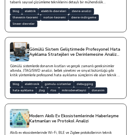
tabanlı sayısal çözümleme tekniklerini detaylı bir mühendislik
perspektifiyle ele almaktadır.
blog
elektrik
elektrik-devreleri
devre-analizi
thevenin-teoremi
norton-teoremi
devre-indirgeme
lineer-devreler
Gömülü Sistem Geliştirmede Profesyonel Hata
Ayıklama Stratejileri ve Derinlemesine Analiz
Teknikleri
Gömülü sistemlerde donanım kısıtları ve gerçek zamanlı gereksinimler
altında, JTAG/SWD analizi, bellek yönetimi ve sinyal bütünlüğü gibi
kritik yöntemlerle profesyonel hata ayıklama süreçlerini ele alan teknik bir
yazıdır.
blog
elektronik
gomulu-sistemler
debugging
hata-ayiklama
jtag
rtos
mikrodenetleyici
donanim
Modern Akıllı Ev Ekosistemlerinde Haberleşme
Katmanları ve Protokol Analizi
Akıllı ev ekosistemlerinde Wi-Fi, BLE ve Zigbee protokollerinin teknik