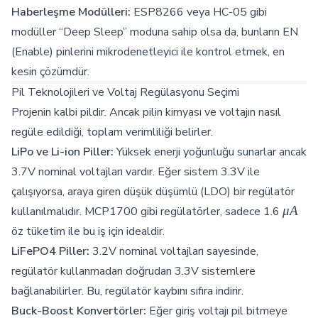
Haberleşme Modülleri:
ESP8266 veya HC-05 gibi
modüller “Deep Sleep” moduna sahip olsa da, bunların EN
(Enable) pinlerini mikrodenetleyici ile kontrol etmek, en
kesin çözümdür.
Pil Teknolojileri ve Voltaj Regülasyonu Seçimi
Projenin kalbi pildir. Ancak pilin kimyası ve voltajın nasıl
regüle edildiği, toplam verimliliği belirler.
LiPo ve Li-ion Piller:
Yüksek enerji yoğunluğu sunarlar ancak
3.7V nominal voltajları vardır. Eğer sistem 3.3V ile
çalışıyorsa, araya giren düşük düşümlü (LDO) bir regülatör
\mu
μ
A
kullanılmalıdır. MCP1700 gibi regülatörler, sadece 1.6
A
öz tüketim ile bu iş için idealdir.
LiFePO4 Piller:
3.2V nominal voltajları sayesinde,
regülatör kullanmadan doğrudan 3.3V sistemlere
bağlanabilirler. Bu, regülatör kaybını sıfıra indirir.
Buck-Boost Konvertörler:
Eğer giriş voltajı pil bitmeye