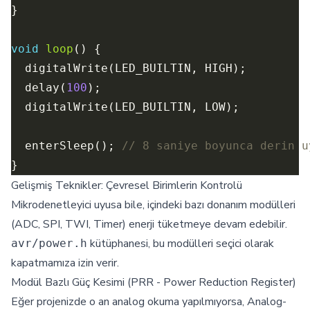
void
loop
  delay(
100
  enterSleep(); 
Gelişmiş Teknikler: Çevresel Birimlerin Kontrolü
Mikrodenetleyici uyusa bile, içindeki bazı donanım modülleri
(ADC, SPI, TWI, Timer) enerji tüketmeye devam edebilir.
kütüphanesi, bu modülleri seçici olarak
avr/power.h
kapatmamıza izin verir.
Modül Bazlı Güç Kesimi (PRR - Power Reduction Register)
Eğer projenizde o an analog okuma yapılmıyorsa, Analog-