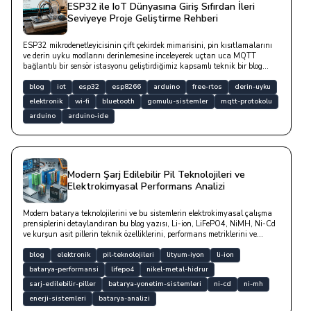
ESP32 ile IoT Dünyasına Giriş Sıfırdan İleri
Seviyeye Proje Geliştirme Rehberi
ESP32 mikrodenetleyicisinin çift çekirdek mimarisini, pin kısıtlamalarını
ve derin uyku modlarını derinlemesine inceleyerek uçtan uca MQTT
bağlantılı bir sensör istasyonu geliştirdiğimiz kapsamlı teknik bir blog
yazısıdır.
blog
iot
esp32
esp8266
arduino
free-rtos
derin-uyku
elektronik
wi-fi
bluetooth
gomulu-sistemler
mqtt-protokolu
arduino
arduino-ide
Modern Şarj Edilebilir Pil Teknolojileri ve
Elektrokimyasal Performans Analizi
Modern batarya teknolojilerini ve bu sistemlerin elektrokimyasal çalışma
prensiplerini detaylandıran bu blog yazısı, Li-ion, LiFePO4, NiMH, Ni-Cd
ve kurşun asit pillerin teknik özelliklerini, performans metriklerini ve
kullanım avantajlarını mühendislik perspektifiyle incelemektedir.
blog
elektronik
pil-teknolojileri
lityum-iyon
li-ion
batarya-performansi
lifepo4
nikel-metal-hidrur
sarj-edilebilir-piller
batarya-yonetim-sistemleri
ni-cd
ni-mh
enerji-sistemleri
batarya-analizi