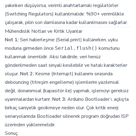
yakınken düşüyorsa, verimli anahtarlamalı regülatörler
(Switching Regulators) kullanılmalıdır. %90+ verimlilikle
çalışarak, pilin son damlasına kadar kullanılmasını sağlarlar.
Mühendislik Notları ve Kritik Uyarılar
Not 1:
Seri haberleşme (Serial.print) kullanırken, uyku
moduna girmeden önce
komutunu
Serial.flush()
kullanmak önemlidir. Aksi takdirde, veri henüz
gönderilmeden saat sinyali kesilebilir ve hatalı karakterler
oluşur.
Not 2:
Kesme (Interrupt) kullanımı sırasında
debouncing (titreşim engelleme) işlemlerini yazılımsal
değil, donanımsal (kapasitör ile) yapmak, işlemciyi gereksiz
uyanmalardan kurtarır.
Not 3:
Arduino Bootloader’ı, açılışta
birkaç saniyelik gecikmeye neden olur. Çok kritik enerji
senaryolarında Bootloader silinerek program doğrudan ISP
üzerinden yüklenmelidir.
Sonuç