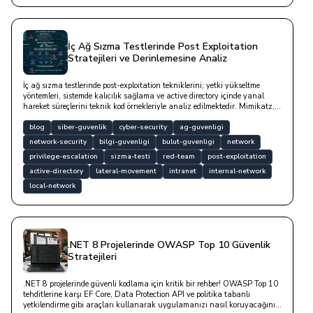
İç Ağ Sızma Testlerinde Post Exploitation
Stratejileri ve Derinlemesine Analiz
İç ağ sızma testlerinde post-exploitation tekniklerini; yetki yükseltme
yöntemleri, sistemde kalıcılık sağlama ve active directory içinde yanal
hareket süreçlerini teknik kod örnekleriyle analiz edilmektedir. Mimikatz,
Impacket ve BloodHound gibi profesyonel araçlar bu yazıda geçmektedir.
blog
siber-guvenlik
cyber-security
ag-guvenligi
network-security
bilgi-guvenligi
bulut-guvenligi
network
privilege-escalation
sizma-testi
red-team
post-exploitation
active-directory
lateral-movement
intranet
internal-network
local-network
.NET 8 Projelerinde OWASP Top 10 Güvenlik
Stratejileri
.NET 8 projelerinde güvenli kodlama için kritik bir rehber! OWASP Top 10
tehditlerine karşı EF Core, Data Protection API ve politika tabanlı
yetkilendirme gibi araçları kullanarak uygulamanızı nasıl koruyacağınızı