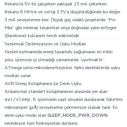
frekansta 5V ile çalışırken yaklaşık 15 mA çekerken,
frekans 8 MHz’e ve voltaj 3.3V’a düşürüldüğünde bu değer
3 mA seviyelerine iner. Düşük güç odaklı projelerde “Pro
Mini” gibi minimal tasarımlar veya doğrudan yalın entegre
(Barebone) kullanımı tercih edilmelidir.
Yazılımsal Optimizasyon ve Uyku Modları
Yazılım katmanında enerji tasarrufu sağlamanın en etkili
yolu, işlemciyi işi olmadığı zamanlarda “uyutmaktır”.
ATmega serisi mikrodenetleyiciler, farklı derinliklerde uyku
modları sunar.
AVR Sleep Kütüphanesi ile Derin Uyku
Arduino’nun standart kütüphaneleri arasında yer alan
, işlemcinin saat sinyalini durdurarak tüketimi
avr/sleep.h
\mu
μ
A
mikroamper (
) seviyelerine çekmemize olanak tanır. En
A
derin uyku modu olan
SLEEP_MODE_PWR_DOWN
,
neredeyse tüm fonksiyonları durdurur.