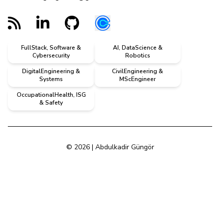
FullStack, Software &
AI, DataScience &
Cybersecurity
Robotics
DigitalEngineering &
CivilEngineering &
Systems
MScEngineer
OccupationalHealth, ISG
& Safety
© 2026 | Abdulkadir Güngör