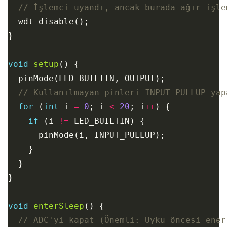
void
setup
for
 (
int
 i 
=
0
; i 
<
20
; i
++
if
 (i 
!=
void
enterSleep