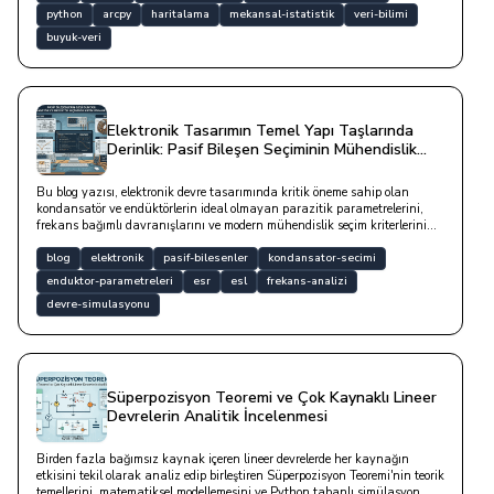
python
arcpy
haritalama
mekansal-istatistik
veri-bilimi
buyuk-veri
Elektronik Tasarımın Temel Yapı Taşlarında
Derinlik: Pasif Bileşen Seçiminin Mühendislik
Temelleri
Bu blog yazısı, elektronik devre tasarımında kritik öneme sahip olan
kondansatör ve endüktörlerin ideal olmayan parazitik parametrelerini,
frekans bağımlı davranışlarını ve modern mühendislik seçim kriterlerini
Python tabanlı analiz yöntemleriyle birlikte ele almaktadır.
blog
elektronik
pasif-bilesenler
kondansator-secimi
enduktor-parametreleri
esr
esl
frekans-analizi
devre-simulasyonu
Süperpozisyon Teoremi ve Çok Kaynaklı Lineer
Devrelerin Analitik İncelenmesi
Birden fazla bağımsız kaynak içeren lineer devrelerde her kaynağın
etkisini tekil olarak analiz edip birleştiren Süperpozisyon Teoremi'nin teorik
temellerini, matematiksel modellemesini ve Python tabanlı simülasyon