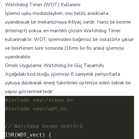
Watchdog Timer (WDT) Kullanımı
İşlemci uyku modundayken, onu belirli aralıklarla
uyandıracak bir mekanizmaya ihtiyaç vardır. Harici bir kesme
(interrupt) yoksa, en mantıklı çözüm Watchdog Timer
kullanmaktır. WDT, işlemciden bağımsız bir osilatörle çalışır
ve belirlenen süre sonunda (16ms ile 8s arası) işlemciyi
uyandırabilir.
Örnek Uygulama: Watchdog ile Güç Tasarrufu
Aşağıdaki kod bloğu, işlemciyi 8 saniyelik periyotlarla
uykuya daldırarak enerji tüketimini optimize eden teknik bir
yapıyı göstermektedir:
#include
<avr/sleep.h>
#include
<avr/wdt.h>