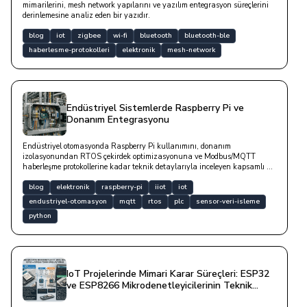
mimarilerini, mesh network yapılarını ve yazılım entegrasyon süreçlerini
derinlemesine analiz eden bir yazıdır.
blog
iot
zigbee
wi-fi
bluetooth
bluetooth-ble
haberlesme-protokolleri
elektronik
mesh-network
Endüstriyel Sistemlerde Raspberry Pi ve
Donanım Entegrasyonu
Endüstriyel otomasyonda Raspberry Pi kullanımını, donanım
izolasyonundan RTOS çekirdek optimizasyonuna ve Modbus/MQTT
haberleşme protokollerine kadar teknik detaylarıyla inceleyen kapsamlı bir
yazıdır.
blog
elektronik
raspberry-pi
iiot
iot
endustriyel-otomasyon
mqtt
rtos
plc
sensor-veri-isleme
python
IoT Projelerinde Mimari Karar Süreçleri: ESP32
ve ESP8266 Mikrodenetleyicilerinin Teknik
Analizi