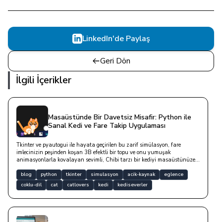
LinkedIn'de Paylaş
Geri Dön
İlgili İçerikler
Masaüstünde Bir Davetsiz Misafir: Python ile
Sanal Kedi ve Fare Takip Uygulaması
Tkinter ve pyautogui ile hayata geçirilen bu zarif simülasyon, fare
imlecinizin peşinden koşan 3B efektli bir topu ve onu yumuşak
animasyonlarla kovalayan sevimli, Chibi tarzı bir kediyi masaüstünüze
konuk eder. v2.0.0.0 ile artık tüm monitörlerinizde çalışıyor ve dilinizi
Türkçe olarak karşılıyor. Uzun süre hareketsiz kaldığında estetik
blog
python
tkinter
simulasyon
acik-kaynak
eglence
konuşma balonlarıyla size fısıldayan bu sevimli dost, arkasındaki
coklu-dil
cat
catlovers
kedi
kediseverler
pencerelere dokunmanızı engellemeyen tıklama geçirgenliği ve asenkron
mırlama sesiyle dijital çalışma alanınıza sıcak bir neşe katar.