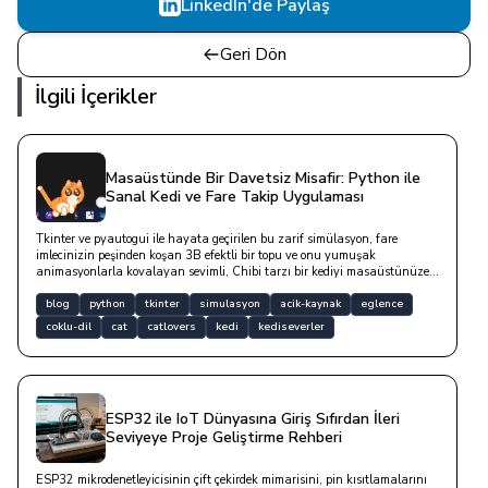
LinkedIn'de Paylaş
Geri Dön
İlgili İçerikler
Masaüstünde Bir Davetsiz Misafir: Python ile
Sanal Kedi ve Fare Takip Uygulaması
Tkinter ve pyautogui ile hayata geçirilen bu zarif simülasyon, fare
imlecinizin peşinden koşan 3B efektli bir topu ve onu yumuşak
animasyonlarla kovalayan sevimli, Chibi tarzı bir kediyi masaüstünüze
konuk eder. v2.0.0.0 ile artık tüm monitörlerinizde çalışıyor ve dilinizi
Türkçe olarak karşılıyor. Uzun süre hareketsiz kaldığında estetik
blog
python
tkinter
simulasyon
acik-kaynak
eglence
konuşma balonlarıyla size fısıldayan bu sevimli dost, arkasındaki
coklu-dil
cat
catlovers
kedi
kediseverler
pencerelere dokunmanızı engellemeyen tıklama geçirgenliği ve asenkron
mırlama sesiyle dijital çalışma alanınıza sıcak bir neşe katar.
ESP32 ile IoT Dünyasına Giriş Sıfırdan İleri
Seviyeye Proje Geliştirme Rehberi
ESP32 mikrodenetleyicisinin çift çekirdek mimarisini, pin kısıtlamalarını