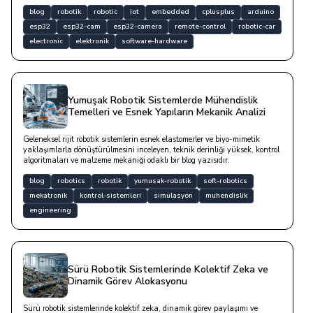
blog
robotik
robotic
iot
embedded
cplusplus
arduino
esp32
esp32-cam
esp32-camera
remote-control
robotic-car
electronic
elektronik
software-hardware
Yumuşak Robotik Sistemlerde Mühendislik
Temelleri ve Esnek Yapıların Mekanik Analizi
Geleneksel rijit robotik sistemlerin esnek elastomerler ve biyo-mimetik
yaklaşımlarla dönüştürülmesini inceleyen, teknik derinliği yüksek, kontrol
algoritmaları ve malzeme mekaniği odaklı bir blog yazısıdır.
blog
robotics
robotik
yumusak-robotik
soft-robotics
mekatronik
kontrol-sistemleri
simulasyon
muhendislik
engineering
Sürü Robotik Sistemlerinde Kolektif Zeka ve
Dinamik Görev Alokasyonu
Sürü robotik sistemlerinde kolektif zeka, dinamik görev paylaşımı ve