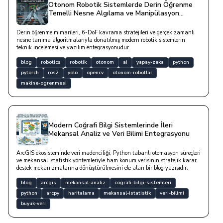
Otonom Robotik Sistemlerde Derin Öğrenme
Temelli Nesne Algılama ve Manipülasyon
Teknikleri
Derin öğrenme mimarileri, 6-DoF kavrama stratejileri ve gerçek zamanlı
nesne tanıma algoritmalarıyla donatılmış modern robotik sistemlerin
teknik incelemesi ve yazılım entegrasyonudur.
blog
robotics
robotik
otonom
ai
yapay-zeka
python
pytorch
ros2
yolo
opencv
otonom-robotlar
makine-ogrenmesi
Modern Coğrafi Bilgi Sistemlerinde İleri
Mekansal Analiz ve Veri Bilimi Entegrasyonu
ArcGIS ekosisteminde veri madenciliği, Python tabanlı otomasyon süreçleri
ve mekansal istatistik yöntemleriyle ham konum verisinin stratejik karar
destek mekanizmalarına dönüştürülmesini ele alan bir blog yazısıdır.
blog
arcgis
mekansal-analiz
cografi-bilgi-sistemleri
python
arcpy
haritalama
mekansal-istatistik
veri-bilimi
buyuk-veri