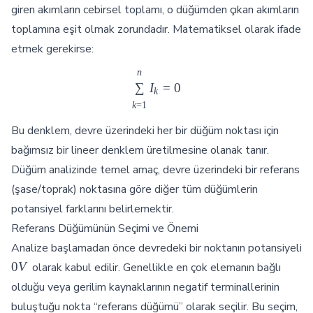
giren akımların cebirsel toplamı, o düğümden çıkan akımların
toplamına eşit olmak zorundadır. Matematiksel olarak ifade
etmek gerekirse:
n
\sum_{k=1}^{n} I_k = 0
∑
I
=
0
k
k
=
1
Bu denklem, devre üzerindeki her bir düğüm noktası için
bağımsız bir lineer denklem üretilmesine olanak tanır.
Düğüm analizinde temel amaç, devre üzerindeki bir referans
(şase/toprak) noktasına göre diğer tüm düğümlerin
potansiyel farklarını belirlemektir.
Referans Düğümünün Seçimi ve Önemi
Analize başlamadan önce devredeki bir noktanın potansiyeli
0V
0
V
olarak kabul edilir. Genellikle en çok elemanın bağlı
olduğu veya gerilim kaynaklarının negatif terminallerinin
buluştuğu nokta “referans düğümü” olarak seçilir. Bu seçim,