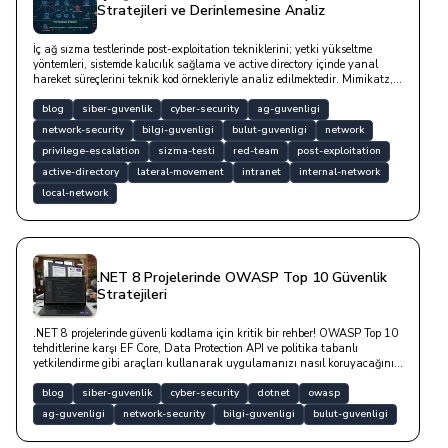
Stratejileri ve Derinlemesine Analiz
İç ağ sızma testlerinde post-exploitation tekniklerini; yetki yükseltme
yöntemleri, sistemde kalıcılık sağlama ve active directory içinde yanal
hareket süreçlerini teknik kod örnekleriyle analiz edilmektedir. Mimikatz,
Impacket ve BloodHound gibi profesyonel araçlar bu yazıda geçmektedir.
blog
siber-guvenlik
cyber-security
ag-guvenligi
network-security
bilgi-guvenligi
bulut-guvenligi
network
privilege-escalation
sizma-testi
red-team
post-exploitation
active-directory
lateral-movement
intranet
internal-network
local-network
.NET 8 Projelerinde OWASP Top 10 Güvenlik
Stratejileri
.NET 8 projelerinde güvenli kodlama için kritik bir rehber! OWASP Top 10
tehditlerine karşı EF Core, Data Protection API ve politika tabanlı
yetkilendirme gibi araçları kullanarak uygulamanızı nasıl koruyacağınızı
teknik örneklerle keşfedin. Güvenli yazılım mimarisi için temel stratejileri
öğrenin.
blog
siber-guvenlik
cyber-security
dotnet
owasp
ag-guvenligi
network-security
bilgi-guvenligi
bulut-guvenligi