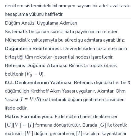
denklem sistemindeki bilinmeyen sayısını bir adet azaltarak
hesaplama yükünü hafifletir.
Düğüm Analizi Uygulama Adımları
Sistematik bir çözüm süreci, hata payını minimize eder.
Mühendislik yaklaşımıyla bu süreci şu adımlara ayırabiliriz:
Düğümlerin Belirlenmesi:
Devrede ikiden fazla elemanın
birleştiği tüm noktalar (essential nodes) işaretlenir.
Referans Düğümü Ataması:
Bir nokta toprak olarak
V_g
V
=
0
belirlenir (
).
g
= 0
n
n
KCL Denklemlerinin Yazılması:
Referans dışındaki her bir
düğümü için Kirchhoff Akım Yasası uygulanır. Akımlar, Ohm
I =
I
=
V
/
R
Yasası (
) kullanılarak düğüm gerilimleri cinsinden
V/R
ifade edilir.
[G]
Matris Formülasyonu:
Elde edilen lineer denklemler
[V]
[G]
[
G
]
[
V
]
=
[
I
]
[
G
]
formuna dönüştürülür. Burada
iletkenlik
=
[V]
[I]
[
V
]
[
I
]
matrisini,
düğüm gerilimlerini,
ise akım kaynaklarını