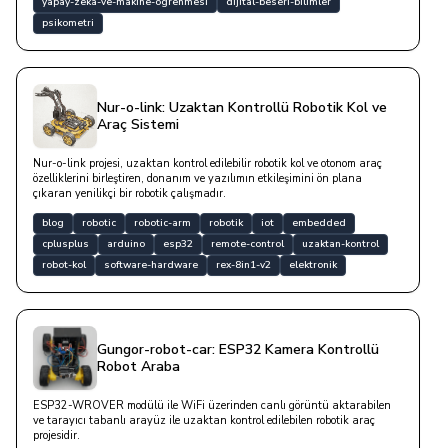
yapay-zeka-ve-makine-ogrenmesi
dijital-beseri-bilimler
psikometri
Nur-o-link: Uzaktan Kontrollü Robotik Kol ve
Araç Sistemi
Nur-o-link projesi, uzaktan kontrol edilebilir robotik kol ve otonom araç
özelliklerini birleştiren, donanım ve yazılımın etkileşimini ön plana
çıkaran yenilikçi bir robotik çalışmadır.
blog
robotic
robotic-arm
robotik
iot
embedded
cplusplus
arduino
esp32
remote-control
uzaktan-kontrol
robot-kol
software-hardware
rex-8in1-v2
elektronik
Gungor-robot-car: ESP32 Kamera Kontrollü
Robot Araba
ESP32-WROVER modülü ile WiFi üzerinden canlı görüntü aktarabilen
ve tarayıcı tabanlı arayüz ile uzaktan kontrol edilebilen robotik araç
projesidir.