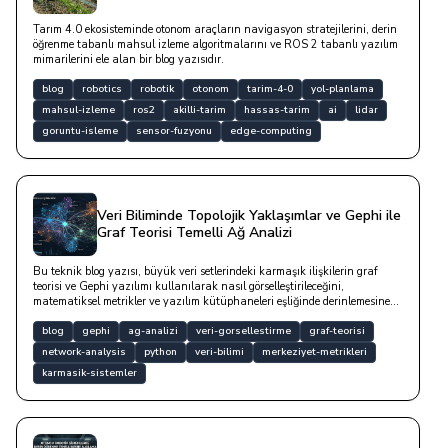
Tarım 4.0 ekosisteminde otonom araçların navigasyon stratejilerini, derin
öğrenme tabanlı mahsul izleme algoritmalarını ve ROS 2 tabanlı yazılım
mimarilerini ele alan bir blog yazısıdır.
blog
robotics
robotik
otonom
tarim-4-0
yol-planlama
mahsul-izleme
ros2
akilli-tarim
hassas-tarim
ai
lidar
goruntu-isleme
sensor-fuzyonu
edge-computing
Veri Biliminde Topolojik Yaklaşımlar ve Gephi ile
Graf Teorisi Temelli Ağ Analizi
Bu teknik blog yazısı, büyük veri setlerindeki karmaşık ilişkilerin graf
teorisi ve Gephi yazılımı kullanılarak nasıl görselleştirileceğini,
matematiksel metrikler ve yazılım kütüphaneleri eşliğinde derinlemesine
analiz etmektedir.
blog
gephi
ag-analizi
veri-gorsellestirme
graf-teorisi
network-analysis
python
veri-bilimi
merkeziyet-metrikleri
karmasik-sistemler