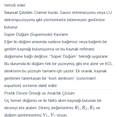
[I]
temsil eder.
Sayısal Çözüm:
Cramer kuralı, Gauss eliminasyonu veya LU
dekompozisyonu gibi yöntemlerle bilinmeyen gerilimler
bulunur.
Süper Düğüm (Supernode) Kavramı
Eğer iki düğüm arasında sadece bağımsız veya bağımlı bir
gerilim kaynağı bulunuyorsa ve bu kaynak referans
düğümüne bağlı değilse, “Süper Düğüm” tekniği uygulanır.
Bu durumda iki düğüm tek bir yüzeymiş gibi ele alınır ve KCL
denklemi bu yüzeyin tamamı için yazılır. Ek olarak, kaynak
gerilimini tanımlayan bir “kısıt denklem” (constraint
equation) sisteme dahil edilir.
Pratik Devre Örneği ve Analitik Çözüm
Üç temel düğümü ve iki farklı akım kaynağı bulunan bir
R_1,
R
,
R
,
R
devreyi ele alalım. Direnç değerlerimiz
ve
1
2
3
R_2,
V_1,
V
,
V
düğüm gerilimlerimiz
olsun.
1
2