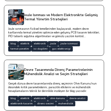
Joule Isınması ve Modern Elektronikte Gelişmiş
Termal Yönetim Stratejileri
Joule ısınmasının fiziksel temellerinden başlayarak, modern devre
kartlarında termal yönetimi optimize eden gelişmiş PCB tasarım teknikleri,
PID tabanlı soğutma algoritmaları ve gömülü yazılım kontrol
mekanizmalarını ele alan bir blog yazısıdır.
blog
elektrik
elektronik
joule
joule-isinmasi
termal-yonetim
isi-dagilimi
guc-elektronigi
Devre Tasarımında Direnç Parametrelerinin
Mühendislik Analizi ve Seçim Stratejileri
Gerçek dünya devre tasarımlarında direnç seçiminin Ohm Kanunu'nun
ötesindeki kritik parametrelerini, parazitik etkilerini ve mühendislik
hesaplamalarını teknik bir derinlikle inceleyen bir blog yazısıdır.
blog
elektrik
elektronik
ohm-kanunu
devre-analizi
elektronik-tasarim
direnc-secimi
muhendislik