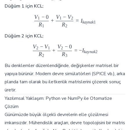
R_3
V_2
Düğüm 1 için KCL:
V
−
0
V
−
V
\frac{V_1 - 0}{R_1} + \fra
1
1
2
+
=
I
ka
y
nak
1
R
R
1
2
Düğüm 2 için KCL:
V
−
V
V
−
0
\frac{V_2 - V_1}{R_2} + \f
2
1
2
+
=
−
I
ka
y
nak
2
R
R
2
3
Bu denklemler düzenlendiğinde, değişkenler matrisel bir
yapıya bürünür. Modern devre simülatörleri (SPICE vb.), arka
planda tam olarak bu iletkenlik matrislerini çözerek sonuç
üretir.
Yazılımsal Yaklaşım: Python ve NumPy ile Otomatize
Çözüm
Günümüzde büyük ölçekli devrelerin elle çözülmesi
imkansızdır. Mühendislik araçları, devre topolojisini bir matris