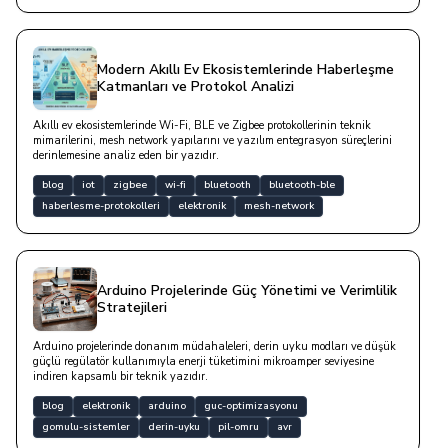
Modern Akıllı Ev Ekosistemlerinde Haberleşme
Katmanları ve Protokol Analizi
Akıllı ev ekosistemlerinde Wi-Fi, BLE ve Zigbee protokollerinin teknik
mimarilerini, mesh network yapılarını ve yazılım entegrasyon süreçlerini
derinlemesine analiz eden bir yazıdır.
blog
iot
zigbee
wi-fi
bluetooth
bluetooth-ble
haberlesme-protokolleri
elektronik
mesh-network
Arduino Projelerinde Güç Yönetimi ve Verimlilik
Stratejileri
Arduino projelerinde donanım müdahaleleri, derin uyku modları ve düşük
güçlü regülatör kullanımıyla enerji tüketimini mikroamper seviyesine
indiren kapsamlı bir teknik yazıdır.
blog
elektronik
arduino
guc-optimizasyonu
gomulu-sistemler
derin-uyku
pil-omru
avr