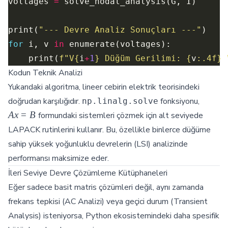
voltages 
=
print(
"--- Devre Analiz Sonuçları ---"
for
 i, v 
in
    print(
f
"V
{
i
+
1
}
 Düğüm Gerilimi: 
{
v
:
.4f
}
 
Kodun Teknik Analizi
Yukarıdaki algoritma, lineer cebirin elektrik teorisindeki
Ax
doğrudan karşılığıdır.
fonksiyonu,
np.linalg.solve
=
A
x
=
B
formundaki sistemleri çözmek için alt seviyede
B
LAPACK rutinlerini kullanır. Bu, özellikle binlerce düğüme
sahip yüksek yoğunluklu devrelerin (LSI) analizinde
performansı maksimize eder.
İleri Seviye Devre Çözümleme Kütüphaneleri
Eğer sadece basit matris çözümleri değil, aynı zamanda
frekans tepkisi (AC Analizi) veya geçici durum (Transient
Analysis) isteniyorsa, Python ekosistemindeki daha spesifik