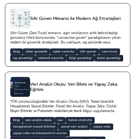
Sıfır Güven Mimarisi ile Modern Ağ Stratejileri
Sıfır Güven (Zero Trust) mimarisi, ağın sınırlarının artık belirsizleştiği
günümüz hibrit dünyasında, "varsayılan güven" paradigmasını yıkan
modern bir güvenlik stratejisidir. Bu yaklaşım, ağ içerisinde veya
dışarısında ayrımı gözetmeksizin, her bir kullanıcıyı, cihazı ve servisi
potansiyel bir risk unsuru olarak değerlendirerek erişim taleplerini sürekli,
blog
siber-guvenlik
cyber-security
sifir-guven
zero-trust
bağlamsal ve katı bir doğrulama sürecinden geçirir.
ag-guvenligi
network-security
bilgi-guvenligi
bulut-guvenligi
Veri Analizi Okulu: Veri Bilimi ve Yapay Zeka
Eğitimi
YÖK yürütücülüğündeki Veri Analizi Okulu (VAO); Temel İstatistik,
Hesaplamalı Sosyal Bilimler, Panel Veri Analizi, Yapay Zeka, Dijital
Beşeri Bilimler ve Psikometri modülleriyle teorik bilgiyi uygulamayla
birleştirmektedir. Hem nitelikli bir eğitim hem de kariyeriniz için blog
yazısına göz atın.
blog
veri-analizi-okulu
vao
temel-istatistik
hesaplamali-sosyal-bilimler
panel-veri-analizi
yapay-zeka
yapay-zeka-ve-kolaylastirici-araclar