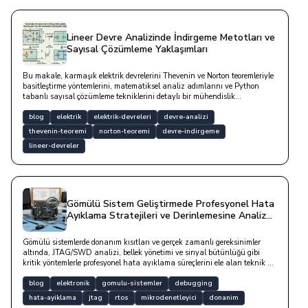
Lineer Devre Analizinde İndirgeme Metotları ve
Sayısal Çözümleme Yaklaşımları
Bu makale, karmaşık elektrik devrelerini Thevenin ve Norton teoremleriyle
basitleştirme yöntemlerini, matematiksel analiz adımlarını ve Python
tabanlı sayısal çözümleme tekniklerini detaylı bir mühendislik
perspektifiyle ele almaktadır.
blog
elektrik
elektrik-devreleri
devre-analizi
thevenin-teoremi
norton-teoremi
devre-indirgeme
lineer-devreler
Gömülü Sistem Geliştirmede Profesyonel Hata
Ayıklama Stratejileri ve Derinlemesine Analiz
Teknikleri
Gömülü sistemlerde donanım kısıtları ve gerçek zamanlı gereksinimler
altında, JTAG/SWD analizi, bellek yönetimi ve sinyal bütünlüğü gibi
kritik yöntemlerle profesyonel hata ayıklama süreçlerini ele alan teknik bir
yazıdır.
blog
elektronik
gomulu-sistemler
debugging
hata-ayiklama
jtag
rtos
mikrodenetleyici
donanim