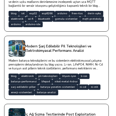
ve derin uyku modlarını derinlemesine inceleyerek uçtan uca MQTT
bağlantılı bir sensör istasyonu geliştirdiğimiz kapsamlı teknik bir blog
yazısıdır.
blog
iot
esp32
esp8266
arduino
free-rtos
derin-uyku
elektronik
wi-fi
bluetooth
gomulu-sistemler
mqtt-protokolu
arduino
arduino-ide
Modern Şarj Edilebilir Pil Teknolojileri ve
Elektrokimyasal Performans Analizi
Modern batarya teknolojilerini ve bu sistemlerin elektrokimyasal çalışma
prensiplerini detaylandıran bu blog yazısı, Li-ion, LiFePO4, NiMH, Ni-Cd
ve kurşun asit pillerin teknik özelliklerini, performans metriklerini ve
kullanım avantajlarını mühendislik perspektifiyle incelemektedir.
blog
elektronik
pil-teknolojileri
lityum-iyon
li-ion
batarya-performansi
lifepo4
nikel-metal-hidrur
sarj-edilebilir-piller
batarya-yonetim-sistemleri
ni-cd
ni-mh
enerji-sistemleri
batarya-analizi
İç Ağ Sızma Testlerinde Post Exploitation