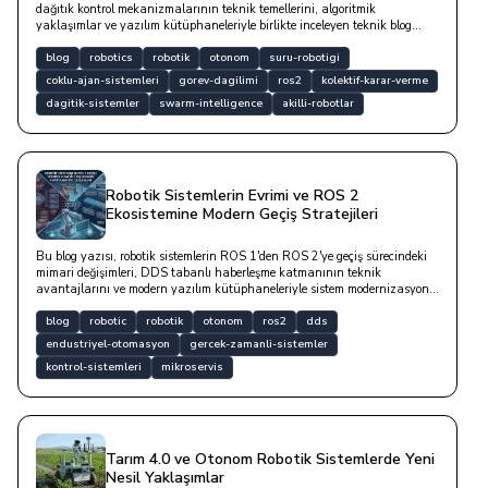
dağıtık kontrol mekanizmalarının teknik temellerini, algoritmik
yaklaşımlar ve yazılım kütüphaneleriyle birlikte inceleyen teknik blog
yazısıdır.
blog
robotics
robotik
otonom
suru-robotigi
coklu-ajan-sistemleri
gorev-dagilimi
ros2
kolektif-karar-verme
dagitik-sistemler
swarm-intelligence
akilli-robotlar
Robotik Sistemlerin Evrimi ve ROS 2
Ekosistemine Modern Geçiş Stratejileri
Bu blog yazısı, robotik sistemlerin ROS 1'den ROS 2'ye geçiş sürecindeki
mimari değişimleri, DDS tabanlı haberleşme katmanının teknik
avantajlarını ve modern yazılım kütüphaneleriyle sistem modernizasyonu
stratejilerini detaylı bir teknik dille ele almaktadır.
blog
robotic
robotik
otonom
ros2
dds
endustriyel-otomasyon
gercek-zamanli-sistemler
kontrol-sistemleri
mikroservis
Tarım 4.0 ve Otonom Robotik Sistemlerde Yeni
Nesil Yaklaşımlar