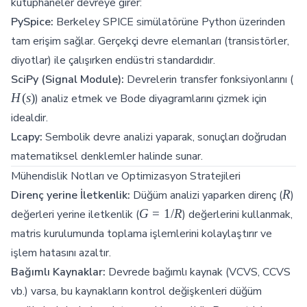
kütüphaneler devreye girer:
PySpice:
Berkeley SPICE simülatörüne Python üzerinden
tam erişim sağlar. Gerçekçi devre elemanları (transistörler,
diyotlar) ile çalışırken endüstri standardıdır.
H(
SciPy (Signal Module):
Devrelerin transfer fonksiyonlarını (
H
(
s
)
) analiz etmek ve Bode diyagramlarını çizmek için
idealdir.
Lcapy:
Sembolik devre analizi yaparak, sonuçları doğrudan
matematiksel denklemler halinde sunar.
Mühendislik Notları ve Optimizasyon Stratejileri
R
R
Direnç yerine İletkenlik:
Düğüm analizi yaparken direnç (
)
G
G
=
1/
R
değerleri yerine iletkenlik (
) değerlerini kullanmak,
=
matris kurulumunda toplama işlemlerini kolaylaştırır ve
1/R
işlem hatasını azaltır.
Bağımlı Kaynaklar:
Devrede bağımlı kaynak (VCVS, CCVS
vb.) varsa, bu kaynakların kontrol değişkenleri düğüm