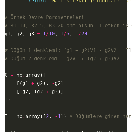
return
"Matris tekil (singular). De
# Örnek Devre Parametreleri
# R1=10, R2=5, R3=20 ohm olsun. İletkenlik 
g1, g2, g3 
=
1
/
10
, 
1
/
5
, 
1
/
20
# Düğüm 1 denklemi: (g1 + g2)V1 - g2V2 = I1
# Düğüm 2 denklemi: -g2V1 + (g2 + g3)V2 = I
G 
=
 np
.
    [(g1 
+
 g2), 
-
    [
-
g2, (g2 
+
I 
=
 np
.
array([
2
, 
-
1
]) 
# Düğümlere giren net