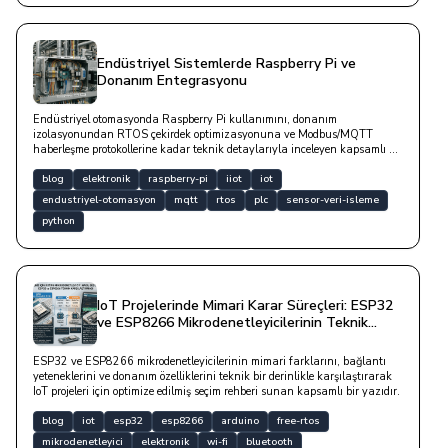
Endüstriyel Sistemlerde Raspberry Pi ve
Donanım Entegrasyonu
Endüstriyel otomasyonda Raspberry Pi kullanımını, donanım
izolasyonundan RTOS çekirdek optimizasyonuna ve Modbus/MQTT
haberleşme protokollerine kadar teknik detaylarıyla inceleyen kapsamlı bir
yazıdır.
blog
elektronik
raspberry-pi
iiot
iot
endustriyel-otomasyon
mqtt
rtos
plc
sensor-veri-isleme
python
IoT Projelerinde Mimari Karar Süreçleri: ESP32
ve ESP8266 Mikrodenetleyicilerinin Teknik
Analizi
ESP32 ve ESP8266 mikrodenetleyicilerinin mimari farklarını, bağlantı
yeteneklerini ve donanım özelliklerini teknik bir derinlikle karşılaştırarak
IoT projeleri için optimize edilmiş seçim rehberi sunan kapsamlı bir yazıdır.
blog
iot
esp32
esp8266
arduino
free-rtos
mikrodenetleyici
elektronik
wi-fi
bluetooth