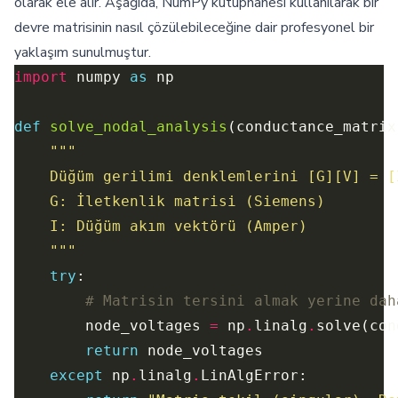
olarak ele alır. Aşağıda, NumPy kütüphanesi kullanılarak bir
devre matrisinin nasıl çözülebileceğine dair profesyonel bir
yaklaşım sunulmuştur.
import
 numpy 
as
def
solve_nodal_analysis
    """
try
# Matrisin tersini almak yerine dah
        node_voltages 
=
 np
.
linalg
.
return
except
 np
.
linalg
.