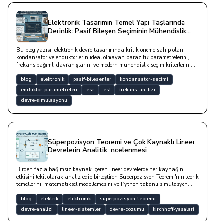
Elektronik Tasarımın Temel Yapı Taşlarında
Derinlik: Pasif Bileşen Seçiminin Mühendislik
Temelleri
Bu blog yazısı, elektronik devre tasarımında kritik öneme sahip olan
kondansatör ve endüktörlerin ideal olmayan parazitik parametrelerini,
frekans bağımlı davranışlarını ve modern mühendislik seçim kriterlerini
Python tabanlı analiz yöntemleriyle birlikte ele almaktadır.
blog
elektronik
pasif-bilesenler
kondansator-secimi
enduktor-parametreleri
esr
esl
frekans-analizi
devre-simulasyonu
Süperpozisyon Teoremi ve Çok Kaynaklı Lineer
Devrelerin Analitik İncelenmesi
Birden fazla bağımsız kaynak içeren lineer devrelerde her kaynağın
etkisini tekil olarak analiz edip birleştiren Süperpozisyon Teoremi'nin teorik
temellerini, matematiksel modellemesini ve Python tabanlı simülasyon
yaklaşımlarını inceleyen yazıdır.
blog
elektrik
elektronik
superpozisyon-teoremi
devre-analizi
lineer-sistemler
devre-cozumu
kirchhoff-yasalari