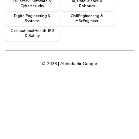
FullStack, Software &
AI, DataScience &
Cybersecurity
Robotics
DigitalEngineering &
CivilEngineering &
Systems
MScEngineer
OccupationalHealth, ISG
& Safety
© 2026 | Abdulkadir Güngör