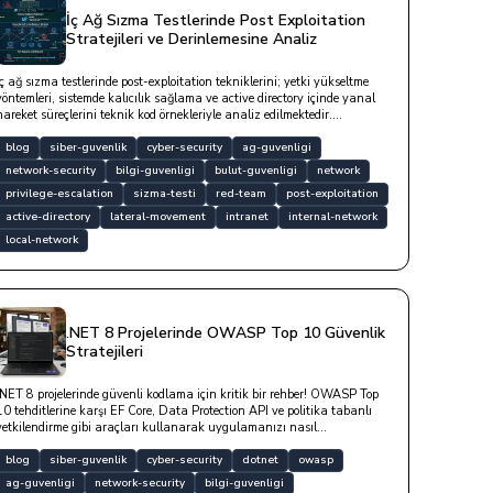
İç Ağ Sızma Testlerinde Post Exploitation
Stratejileri ve Derinlemesine Analiz
İç ağ sızma testlerinde post-exploitation tekniklerini; yetki yükseltme
yöntemleri, sistemde kalıcılık sağlama ve active directory içinde yanal
hareket süreçlerini teknik kod örnekleriyle analiz edilmektedir.
Mimikatz, Impacket ve BloodHound gibi profesyonel araçlar bu yazıda
geçmektedir.
blog
siber-guvenlik
cyber-security
ag-guvenligi
network-security
bilgi-guvenligi
bulut-guvenligi
network
privilege-escalation
sizma-testi
red-team
post-exploitation
active-directory
lateral-movement
intranet
internal-network
local-network
.NET 8 Projelerinde OWASP Top 10 Güvenlik
Stratejileri
.NET 8 projelerinde güvenli kodlama için kritik bir rehber! OWASP Top
10 tehditlerine karşı EF Core, Data Protection API ve politika tabanlı
yetkilendirme gibi araçları kullanarak uygulamanızı nasıl
koruyacağınızı teknik örneklerle keşfedin. Güvenli yazılım mimarisi için
temel stratejileri öğrenin.
blog
siber-guvenlik
cyber-security
dotnet
owasp
ag-guvenligi
network-security
bilgi-guvenligi