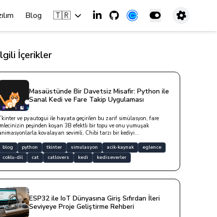
🇹🇷
zılım
Blog
İlgili İçerikler
Masaüstünde Bir Davetsiz Misafir: Python ile
Sanal Kedi ve Fare Takip Uygulaması
Tkinter ve pyautogui ile hayata geçirilen bu zarif simülasyon, fare
imlecinizin peşinden koşan 3B efektli bir topu ve onu yumuşak
animasyonlarla kovalayan sevimli, Chibi tarzı bir kediyi
masaüstünüze konuk eder. v2.0.0.0 ile artık tüm monitörlerinizde
çalışıyor ve dilinizi Türkçe olarak karşılıyor. Uzun süre hareketsiz
blog
python
tkinter
simulasyon
acik-kaynak
eglence
kaldığında estetik konuşma balonlarıyla size fısıldayan bu sevimli dost,
coklu-dil
cat
catlovers
kedi
kediseverler
arkasındaki pencerelere dokunmanızı engellemeyen tıklama geçirgenliği
ve asenkron mırlama sesiyle dijital çalışma alanınıza sıcak bir neşe
katar.
ESP32 ile IoT Dünyasına Giriş Sıfırdan İleri
Seviyeye Proje Geliştirme Rehberi