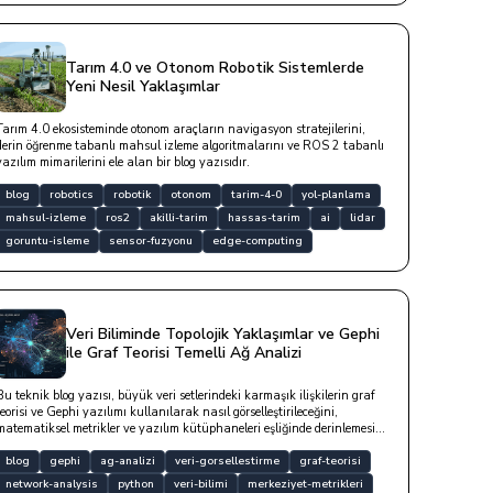
Tarım 4.0 ve Otonom Robotik Sistemlerde
Yeni Nesil Yaklaşımlar
Tarım 4.0 ekosisteminde otonom araçların navigasyon stratejilerini,
derin öğrenme tabanlı mahsul izleme algoritmalarını ve ROS 2 tabanlı
yazılım mimarilerini ele alan bir blog yazısıdır.
blog
robotics
robotik
otonom
tarim-4-0
yol-planlama
mahsul-izleme
ros2
akilli-tarim
hassas-tarim
ai
lidar
goruntu-isleme
sensor-fuzyonu
edge-computing
Veri Biliminde Topolojik Yaklaşımlar ve Gephi
ile Graf Teorisi Temelli Ağ Analizi
Bu teknik blog yazısı, büyük veri setlerindeki karmaşık ilişkilerin graf
teorisi ve Gephi yazılımı kullanılarak nasıl görselleştirileceğini,
matematiksel metrikler ve yazılım kütüphaneleri eşliğinde derinlemesine
analiz etmektedir.
blog
gephi
ag-analizi
veri-gorsellestirme
graf-teorisi
network-analysis
python
veri-bilimi
merkeziyet-metrikleri