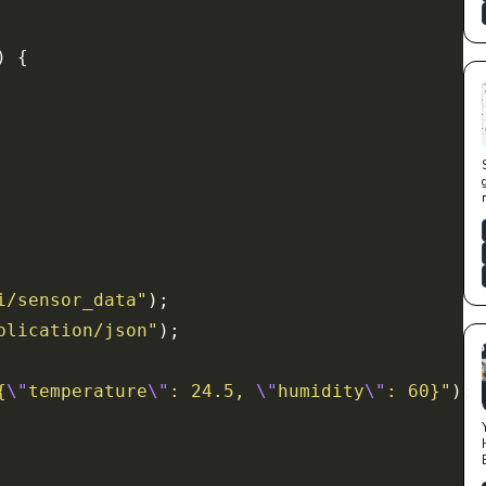
i/sensor_data"
plication/json"
{
\"
temperature
\"
: 24.5, 
\"
humidity
\"
: 60}"