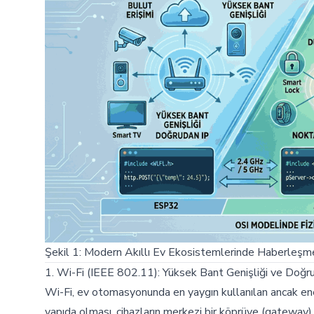
Şekil 1: Modern Akıllı Ev Ekosistemlerinde Haberleşme
1. Wi-Fi (IEEE 802.11): Yüksek Bant Genişliği ve Doğru
Wi-Fi, ev otomasyonunda en yaygın kullanılan ancak enerj
yapıda olması, cihazların merkezi bir köprüye (gateway