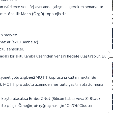
zın (yüzlerce sensör) aynı anda çalışması gereken senaryolar
temel özellik
Mesh (Örgü)
topolojisidir.
en merkez.
azlar (akıllı lambalar).
lli sensörler.
daki bir akıllı lamba üzerinden verisini hedefe ulaştırabilir. Bu
esyonel yolu
Zigbee2MQTT
köprüsünü kullanmaktır. Bu
ek MQTT protokolü üzerinden her türlü yazılım platformuna
e koşturulacaksa
EmberZNet
(Silicon Labs) veya
Z-Stack
ile çalışır. Örneğin, bir ışığı açmak için “On/Off Cluster”