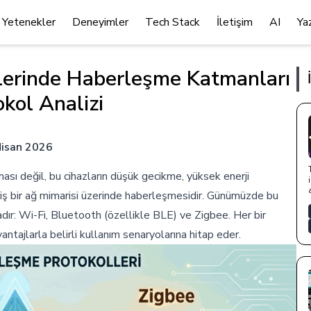
Yetenekler
Deneyimler
Tech Stack
İletişim
AI
Ya
lerinde Haberleşme Katmanları
okol Analizi
Nisan 2026
nması değil, bu cihazların düşük gecikme, yüksek enerji
lmiş bir ağ mimarisi üzerinde haberleşmesidir. Günümüzde bu
ır: Wi-Fi, Bluetooth (özellikle BLE) ve Zigbee. Her bir
ntajlarla belirli kullanım senaryolarına hitap eder.