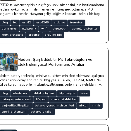
ESP32 mikrodenetleyicisinin çift çekirdek mimarisini, pin kısıtlamalarını
ve derin uyku modlarını derinlemesine inceleyerek uçtan uca MQTT
bağlantılı bir sensör istasyonu geliştirdiğimiz kapsamlı teknik bir blog
yazısıdır.
blog
iot
esp32
esp8266
arduino
free-rtos
derin-uyku
elektronik
wi-fi
bluetooth
gomulu-sistemler
mqtt-protokolu
arduino
arduino-ide
Modern Şarj Edilebilir Pil Teknolojileri ve
Elektrokimyasal Performans Analizi
Modern batarya teknolojilerini ve bu sistemlerin elektrokimyasal çalışma
prensiplerini detaylandıran bu blog yazısı, Li-ion, LiFePO4, NiMH, Ni-
Cd ve kurşun asit pillerin teknik özelliklerini, performans metriklerini ve
kullanım avantajlarını mühendislik perspektifiyle incelemektedir.
blog
elektronik
pil-teknolojileri
lityum-iyon
li-ion
batarya-performansi
lifepo4
nikel-metal-hidrur
sarj-edilebilir-piller
batarya-yonetim-sistemleri
ni-cd
ni-mh
enerji-sistemleri
batarya-analizi