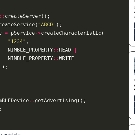
::
p
reateService(
"ABCD"
c 
=
 pService
->
"1234"
   NIMBLE_PROPERTY
::
READ 
|
   NIMBLE_PROPERTY
::
mBLEDevice
::
nebilirlik