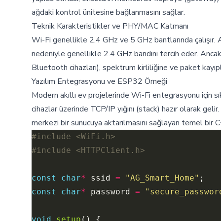
ağdaki kontrol ünitesine bağlanmasını sağlar.
Teknik Karakteristikler ve PHY/MAC Katmanı
Wi-Fi genellikle 2.4 GHz ve 5 GHz bantlarında çalışır. Ak
nedeniyle genellikle 2.4 GHz bandını tercih eder. Ancak 
Bluetooth cihazları), spektrum kirliliğine ve paket kayıpla
Yazılım Entegrasyonu ve ESP32 Örneği
Modern akıllı ev projelerinde Wi-Fi entegrasyonu için sı
cihazlar üzerinde TCP/IP yığını (stack) hazır olarak ge
merkezi bir sunucuya aktarılmasını sağlayan temel bir C
#include
<WiFi.h>
#include
<HTTPClient.h>
const
char
*
 ssid 
=
"AG_Smart_Home"
const
char
*
 password 
=
"secure_passwor
void
setup