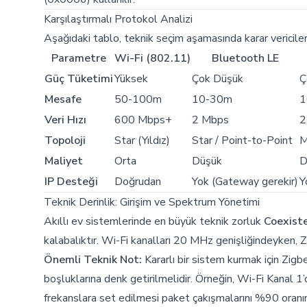
Karşılaştırmalı Protokol Analizi
Aşağıdaki tablo, teknik seçim aşamasında karar vericiler
Parametre
Wi-Fi (802.11)
Bluetooth LE
Güç Tüketimi
Yüksek
Çok Düşük
Ç
Mesafe
50-100m
10-30m
1
Veri Hızı
600 Mbps+
2 Mbps
2
Topoloji
Star (Yıldız)
Star / Point-to-Point
M
Maliyet
Orta
Düşük
D
IP Desteği
Doğrudan
Yok (Gateway gerekir)
Y
Teknik Derinlik: Girişim ve Spektrum Yönetimi
Akıllı ev sistemlerinde en büyük teknik zorluk
Coexiste
kalabalıktır. Wi-Fi kanalları 20 MHz genişliğindeyken, 
Önemli Teknik Not:
Kararlı bir sistem kurmak için Zigb
boşluklarına denk getirilmelidir. Örneğin, Wi-Fi Kanal 1
frekanslara set edilmesi paket çakışmalarını %90 oranın