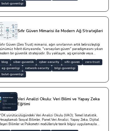
bulut-guvenligi
Sıfır Güven Mimarisi ile Modern Ağ Stratejileri
Sıfır Güven (Zero Trust) mimarisi, ağın sınırlarının artık belirsizleştiği
günümüz hibrit dünyasında, "varsayılan güven" paradigmasını yıkan
modern bir güvenlik stratejisidir. Bu yaklaşım, ağ içerisinde veya
dışarısında ayrımı gözetmeksizin, her bir kullanıcıyı, cihazı ve servisi
potansiyel bir risk unsuru olarak değerlendirerek erişim taleplerini
blog
siber-guvenlik
cyber-security
sifir-guven
zero-trust
sürekli, bağlamsal ve katı bir doğrulama sürecinden geçirir.
ag-guvenligi
network-security
bilgi-guvenligi
bulut-guvenligi
Veri Analizi Okulu: Veri Bilimi ve Yapay Zeka
Eğitimi
YÖK yürütücülüğündeki Veri Analizi Okulu (VAO); Temel İstatistik,
Hesaplamalı Sosyal Bilimler, Panel Veri Analizi, Yapay Zeka, Dijital
Beşeri Bilimler ve Psikometri modülleriyle teorik bilgiyi uygulamayla
birleştirmektedir. Hem nitelikli bir eğitim hem de kariyeriniz için blog