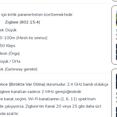
 için kritik parametreleri özetlemektedir:
Zigbee (802.15.4)
ok Düşük
0-100m (Mesh ile sınırsız)
50 Kbps
esh (Örgü)
üşük / Orta
ok (Gateway gerekir)
nce (Birlikte Var Olma)
durumudur. 2.4 GHz bandı oldukça
Zigbee kanalları sadece 2 MHz genişliğindedir.
ee kanal seçimi, Wi-Fi kanallarının (1, 6, 11) spektrum
’de çalışıyorsa, Zigbee’nin Kanal 20 veya 25 gibi daha üst
da azaltır.