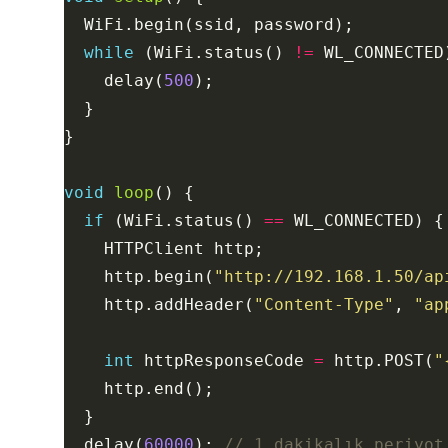
while
 (WiFi.status() 
!=
    delay(
500
void
loop
if
 (WiFi.status() 
==
    http.begin(
"http://192.168.1.50/ap
    http.addHeader(
"Content-Type"
, 
"ap
int
 httpResponseCode 
=
 http.POST(
"
  delay(
60000
); 