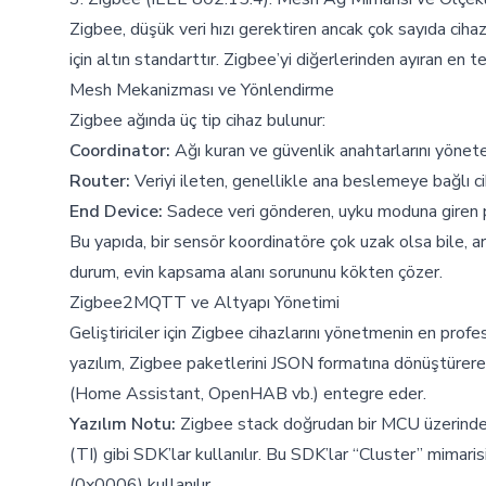
Zigbee, düşük veri hızı gerektiren ancak çok sayıda ciha
için altın standarttır. Zigbee’yi diğerlerinden ayıran en 
Mesh Mekanizması ve Yönlendirme
Zigbee ağında üç tip cihaz bulunur:
Coordinator:
Ağı kuran ve güvenlik anahtarlarını yönet
Router:
Veriyi ileten, genellikle ana beslemeye bağlı cih
End Device:
Sadece veri gönderen, uyku moduna giren pi
Bu yapıda, bir sensör koordinatöre çok uzak olsa bile, ara
durum, evin kapsama alanı sorununu kökten çözer.
Zigbee2MQTT ve Altyapı Yönetimi
Geliştiriciler için Zigbee cihazlarını yönetmenin en prof
yazılım, Zigbee paketlerini JSON formatına dönüştürer
(Home Assistant, OpenHAB vb.) entegre eder.
Yazılım Notu:
Zigbee stack doğrudan bir MCU üzerind
(TI) gibi SDK’lar kullanılır. Bu SDK’lar “Cluster” mimarisi 
(0x0006) kullanılır.