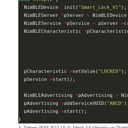
  NimBLEDevice
::
init(
"Smart_Lock_V1"
  NimBLEServer 
*
pServer 
=
 NimBLEDevice
  NimBLEService 
*
pService 
=
 pServer
->
c
  NimBLECharacteristic 
*
pCharacteristi
                                      
                                      
  pCharacteristic
->
setValue(
"LOCKED"
  pService
->
  NimBLEAdvertising 
*
pAdvertising 
=
 Ni
  pAdvertising
->
addServiceUUID(
"ABCD"
  pAdvertising
->
3. Zigbee (IEEE 802.15.4): Mesh Ağ Mimarisi ve Ölçekle