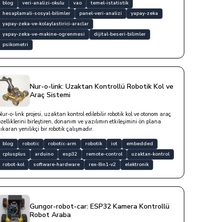
yazısına göz atın.
blog
veri-analizi-okulu
vao
temel-istatistik
hesaplamali-sosyal-bilimler
panel-veri-analizi
yapay-zeka
yapay-zeka-ve-kolaylastirici-araclar
yapay-zeka-ve-makine-ogrenmesi
dijital-beseri-bilimler
psikometri
Nur-o-link: Uzaktan Kontrollü Robotik Kol ve
Araç Sistemi
Nur-o-link projesi, uzaktan kontrol edilebilir robotik kol ve otonom araç
özelliklerini birleştiren, donanım ve yazılımın etkileşimini ön plana
çıkaran yenilikçi bir robotik çalışmadır.
blog
robotic
robotic-arm
robotik
iot
embedded
cplusplus
arduino
esp32
remote-control
uzaktan-kontrol
robot-kol
software-hardware
rex-8in1-v2
elektronik
Gungor-robot-car: ESP32 Kamera Kontrollü
Robot Araba