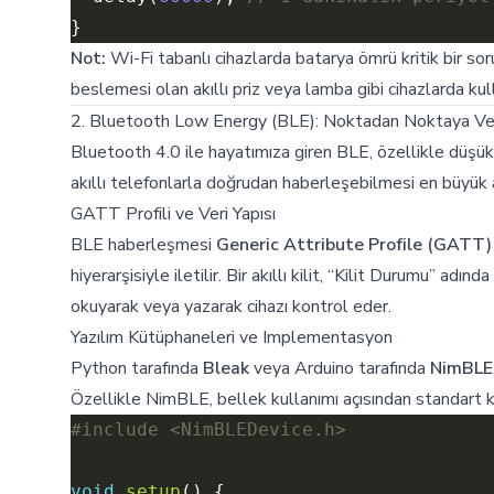
Not:
Wi-Fi tabanlı cihazlarda batarya ömrü kritik bir sor
beslemesi olan akıllı priz veya lamba gibi cihazlarda kul
2. Bluetooth Low Energy (BLE): Noktadan Noktaya Ver
Bluetooth 4.0 ile hayatımıza giren BLE, özellikle düşük
akıllı telefonlarla doğrudan haberleşebilmesi en büyük a
GATT Profili ve Veri Yapısı
BLE haberleşmesi
Generic Attribute Profile (GATT)
hiyerarşisiyle iletilir. Bir akıllı kilit, “Kilit Durumu” adı
okuyarak veya yazarak cihazı kontrol eder.
Yazılım Kütüphaneleri ve Implementasyon
Python tarafında
Bleak
veya Arduino tarafında
NimBLE
Özellikle NimBLE, bellek kullanımı açısından standart k
#include
<NimBLEDevice.h>
void
setup