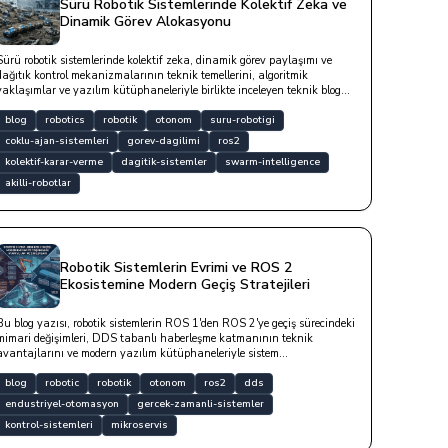
Sürü Robotik Sistemlerinde Kolektif Zeka ve
Dinamik Görev Alokasyonu
Sürü robotik sistemlerinde kolektif zeka, dinamik görev paylaşımı ve
dağıtık kontrol mekanizmalarının teknik temellerini, algoritmik
yaklaşımlar ve yazılım kütüphaneleriyle birlikte inceleyen teknik blog
yazısıdır.
blog
robotics
robotik
otonom
suru-robotigi
coklu-ajan-sistemleri
gorev-dagilimi
ros2
kolektif-karar-verme
dagitik-sistemler
swarm-intelligence
akilli-robotlar
Robotik Sistemlerin Evrimi ve ROS 2
Ekosistemine Modern Geçiş Stratejileri
Bu blog yazısı, robotik sistemlerin ROS 1'den ROS 2'ye geçiş sürecindeki
mimari değişimleri, DDS tabanlı haberleşme katmanının teknik
avantajlarını ve modern yazılım kütüphaneleriyle sistem
modernizasyonu stratejilerini detaylı bir teknik dille ele almaktadır.
blog
robotic
robotik
otonom
ros2
dds
endustriyel-otomasyon
gercek-zamanli-sistemler
kontrol-sistemleri
mikroservis