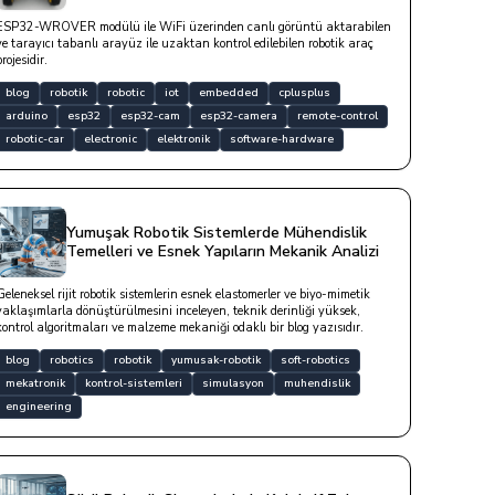
ESP32-WROVER modülü ile WiFi üzerinden canlı görüntü aktarabilen
ve tarayıcı tabanlı arayüz ile uzaktan kontrol edilebilen robotik araç
rojesidir.
blog
robotik
robotic
iot
embedded
cplusplus
arduino
esp32
esp32-cam
esp32-camera
remote-control
robotic-car
electronic
elektronik
software-hardware
Yumuşak Robotik Sistemlerde Mühendislik
Temelleri ve Esnek Yapıların Mekanik Analizi
Geleneksel rijit robotik sistemlerin esnek elastomerler ve biyo-mimetik
yaklaşımlarla dönüştürülmesini inceleyen, teknik derinliği yüksek,
kontrol algoritmaları ve malzeme mekaniği odaklı bir blog yazısıdır.
blog
robotics
robotik
yumusak-robotik
soft-robotics
mekatronik
kontrol-sistemleri
simulasyon
muhendislik
engineering