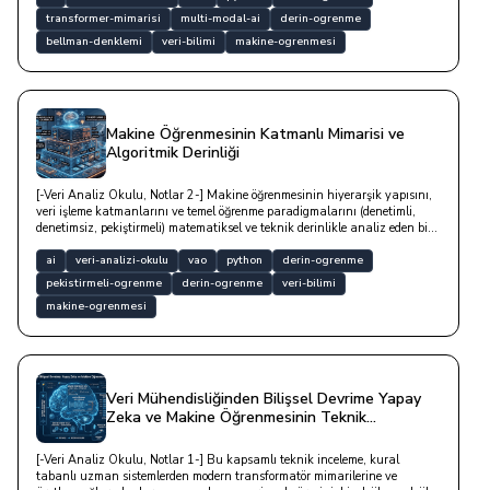
transformer-mimarisi
multi-modal-ai
derin-ogrenme
bellman-denklemi
veri-bilimi
makine-ogrenmesi
Makine Öğrenmesinin Katmanlı Mimarisi ve
Algoritmik Derinliği
[-Veri Analiz Okulu, Notlar 2-] Makine öğrenmesinin hiyerarşik yapısını,
veri işleme katmanlarını ve temel öğrenme paradigmalarını (denetimli,
denetimsiz, pekiştirmeli) matematiksel ve teknik derinlikle analiz eden bir
yazıdır.
ai
veri-analizi-okulu
vao
python
derin-ogrenme
pekistirmeli-ogrenme
derin-ogrenme
veri-bilimi
makine-ogrenmesi
Veri Mühendisliğinden Bilişsel Devrime Yapay
Zeka ve Makine Öğrenmesinin Teknik
Anatomisi
[-Veri Analiz Okulu, Notlar 1-] Bu kapsamlı teknik inceleme, kural
tabanlı uzman sistemlerden modern transformatör mimarilerine ve