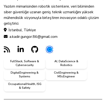
Yazılım mimarisinden robotik sistemlere, veri biliminden
siber güvenliğe uzanan geniş teknik uzmanlığını yüksek
mühendislik vizyonuyla birleştiren inovasyon odaklı çözüm
geliştirici.
İstanbul, Türkiye
a.kadir.gungor.86@gmail.com
FullStack, Software &
AI, DataScience &
Cybersecurity
Robotics
DigitalEngineering &
CivilEngineering &
Systems
MScEngineer
OccupationalHealth, ISG
& Safety