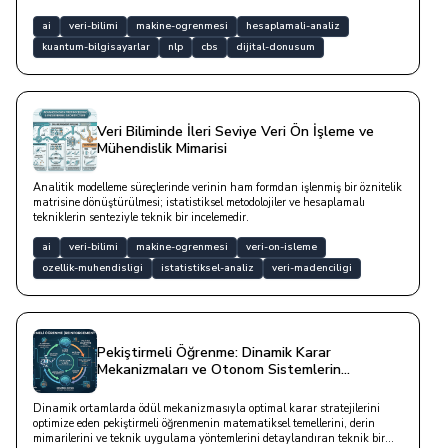
ai
veri-bilimi
makine-ogrenmesi
hesaplamali-analiz
kuantum-bilgisayarlar
nlp
cbs
dijital-donusum
Veri Biliminde İleri Seviye Veri Ön İşleme ve
Mühendislik Mimarisi
Analitik modelleme süreçlerinde verinin ham formdan işlenmiş bir öznitelik
matrisine dönüştürülmesi; istatistiksel metodolojiler ve hesaplamalı
tekniklerin senteziyle teknik bir incelemedir.
ai
veri-bilimi
makine-ogrenmesi
veri-on-isleme
ozellik-muhendisligi
istatistiksel-analiz
veri-madenciligi
Pekiştirmeli Öğrenme: Dinamik Karar
Mekanizmaları ve Otonom Sistemlerin
Matematiği
Dinamik ortamlarda ödül mekanizmasıyla optimal karar stratejilerini
optimize eden pekiştirmeli öğrenmenin matematiksel temellerini, derin
mimarilerini ve teknik uygulama yöntemlerini detaylandıran teknik bir