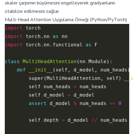
skaler çarpımın büyümesini engelleyerek gradyanların
stabilize edilmesini sağlar.
Multi-Head Attention Uygulama Örneği (Python/PyTorch)
import
import
 torch.nn 
as
import
 torch.nn.functional 
as
class
MultiHeadAttention
(nn
.
def
__init__
        super(MultiHeadAttention, self)
.
__i
        self
.
num_heads 
=
        self
.
d_model 
=
assert
 d_model 
%
 num_heads 
==
0
        self
.
depth 
=
 d_model 
//