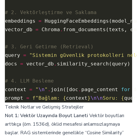
# 2. Vektörleştirme ve Saklama
embeddings 
=
 HuggingFaceEmbeddings(model_na
vector_db 
=
 Chroma
.
from_documents(texts, em
# 3. Geri Getirme (Retrieval)
query 
=
"Sistemin güvenlik protokolleri nel
docs 
=
 vector_db
.
# 4. LLM Besleme
context 
=
"
\n
"
.
join([doc
.
page_content 
for
 d
prompt 
=
f
"Bağlam: 
{
context
}
\n\n
Soru: 
{
quer
Teknik Notlar ve Gelişmiş Stratejiler
Not 1: Vektör Uzayında Boyut Laneti
Vektör boyutları
arttıkça (örn. 1536d), öklid mesafesi anlamsızlaşmaya
başlar. RAG sistemlerinde genellikle “Cosine Similarity”