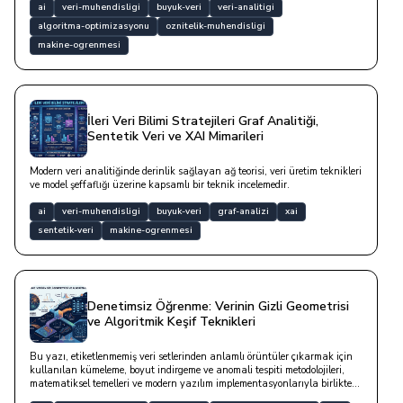
ai
veri-muhendisligi
buyuk-veri
veri-analitigi
algoritma-optimizasyonu
oznitelik-muhendisligi
makine-ogrenmesi
İleri Veri Bilimi Stratejileri Graf Analitiği,
Sentetik Veri ve XAI Mimarileri
Modern veri analitiğinde derinlik sağlayan ağ teorisi, veri üretim teknikleri
ve model şeffaflığı üzerine kapsamlı bir teknik incelemedir.
ai
veri-muhendisligi
buyuk-veri
graf-analizi
xai
sentetik-veri
makine-ogrenmesi
Denetimsiz Öğrenme: Verinin Gizli Geometrisi
ve Algoritmik Keşif Teknikleri
Bu yazı, etiketlenmemiş veri setlerinden anlamlı örüntüler çıkarmak için
kullanılan kümeleme, boyut indirgeme ve anomali tespiti metodolojileri,
matematiksel temelleri ve modern yazılım implementasyonlarıyla birlikte
detaylandırılmaktadır.