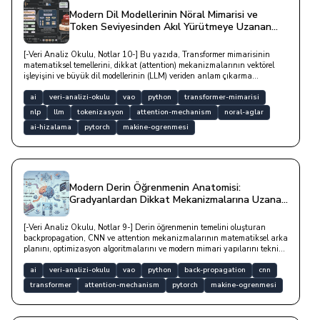
Modern Dil Modellerinin Nöral Mimarisi ve
Token Seviyesinden Akıl Yürütmeye Uzanan
Evrimi
[-Veri Analiz Okulu, Notlar 10-] Bu yazıda, Transformer mimarisinin
matematiksel temellerini, dikkat (attention) mekanizmalarının vektörel
işleyişini ve büyük dil modellerinin (LLM) veriden anlam çıkarma
süreçlerini teknik bir derinlikle ele alan kapsamlı bir incelemedir.
ai
veri-analizi-okulu
vao
python
transformer-mimarisi
nlp
llm
tokenizasyon
attention-mechanism
noral-aglar
ai-hizalama
pytorch
makine-ogrenmesi
Modern Derin Öğrenmenin Anatomisi:
Gradyanlardan Dikkat Mekanizmalarına Uzanan
Teknik Yolculuk
[-Veri Analiz Okulu, Notlar 9-] Derin öğrenmenin temelini oluşturan
backpropagation, CNN ve attention mekanizmalarının matematiksel arka
planını, optimizasyon algoritmalarını ve modern mimari yapılarını teknik
bir yazıdır.
ai
veri-analizi-okulu
vao
python
back-propagation
cnn
transformer
attention-mechanism
pytorch
makine-ogrenmesi