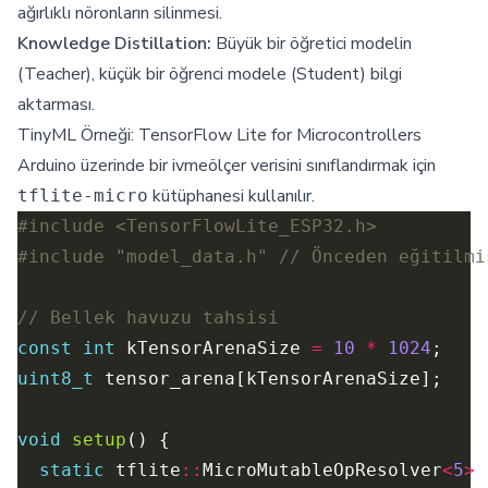
ağırlıklı nöronların silinmesi.
Knowledge Distillation:
Büyük bir öğretici modelin
(Teacher), küçük bir öğrenci modele (Student) bilgi
aktarması.
TinyML Örneği: TensorFlow Lite for Microcontrollers
Arduino üzerinde bir ivmeölçer verisini sınıflandırmak için
kütüphanesi kullanılır.
tflite-micro
#include
<TensorFlowLite_ESP32.h>
#include
"model_data.h"
const
int
 kTensorArenaSize 
=
10
*
1024
uint8_t
void
setup
static
 tflite
::
MicroMutableOpResolver
<
5
>