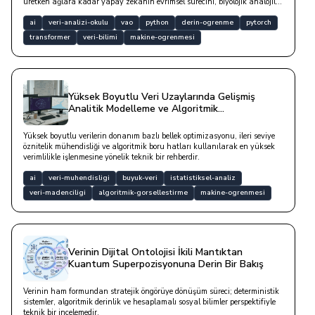
üretken ağlara kadar yapay zekanın evrimsel sürecini, biyolojik analojiler
ve yazılım dünyasındaki pratik uygulama katmanlarıyla derinlemesine
analiz etmektedir.
ai
veri-analizi-okulu
vao
python
derin-ogrenme
pytorch
transformer
veri-bilimi
makine-ogrenmesi
Yüksek Boyutlu Veri Uzaylarında Gelişmiş
Analitik Modelleme ve Algoritmik
Görselleştirme Stratejileri
Yüksek boyutlu verilerin donanım bazlı bellek optimizasyonu, ileri seviye
öznitelik mühendisliği ve algoritmik boru hatları kullanılarak en yüksek
verimlilikle işlenmesine yönelik teknik bir rehberdir.
ai
veri-muhendisligi
buyuk-veri
istatistiksel-analiz
veri-madenciligi
algoritmik-gorsellestirme
makine-ogrenmesi
Verinin Dijital Ontolojisi İkili Mantıktan
Kuantum Superpozisyonuna Derin Bir Bakış
Verinin ham formundan stratejik öngörüye dönüşüm süreci; deterministik
sistemler, algoritmik derinlik ve hesaplamalı sosyal bilimler perspektifiyle
teknik bir incelemedir.