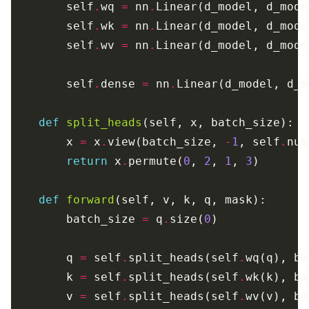
        self
.
wq 
=
 nn
.
        self
.
wk 
=
 nn
.
        self
.
wv 
=
 nn
.
        self
.
dense 
=
 nn
.
def
split_heads
        x 
=
 x
.
view(batch_size, 
-
1
, self
.
num
return
 x
.
permute(
0
, 
2
, 
1
, 
3
def
forward
        batch_size 
=
 q
.
size(
0
        q 
=
 self
.
split_heads(self
.
        k 
=
 self
.
split_heads(self
.
        v 
=
 self
.
split_heads(self
.