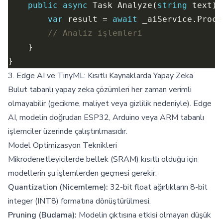
public
async
 Task Analyze(
string
var
 result = 
await
// Analiz işlemleri
3. Edge AI ve TinyML: Kısıtlı Kaynaklarda Yapay Zeka
Bulut tabanlı yapay zeka çözümleri her zaman verimli
olmayabilir (gecikme, maliyet veya gizlilik nedeniyle). Edge
AI, modelin doğrudan ESP32, Arduino veya ARM tabanlı
işlemciler üzerinde çalıştırılmasıdır.
Model Optimizasyon Teknikleri
Mikrodenetleyicilerde bellek (SRAM) kısıtlı olduğu için
modellerin şu işlemlerden geçmesi gerekir:
Quantization (Nicemleme):
32-bit float ağırlıkların 8-bit
integer (INT8) formatına dönüştürülmesi.
Pruning (Budama):
Modelin çıktısına etkisi olmayan düşük