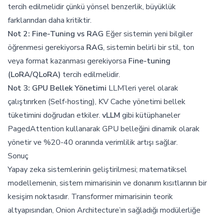
tercih edilmelidir çünkü yönsel benzerlik, büyüklük
farklarından daha kritiktir.
Not 2: Fine-Tuning vs RAG
Eğer sistemin yeni bilgiler
öğrenmesi gerekiyorsa
RAG
, sistemin belirli bir stil, ton
veya format kazanması gerekiyorsa
Fine-tuning
(LoRA/QLoRA)
tercih edilmelidir.
Not 3: GPU Bellek Yönetimi
LLM’leri yerel olarak
çalıştırırken (Self-hosting), KV Cache yönetimi bellek
tüketimini doğrudan etkiler.
vLLM
gibi kütüphaneler
PagedAttention kullanarak GPU belleğini dinamik olarak
yönetir ve %20-40 oranında verimlilik artışı sağlar.
Sonuç
Yapay zeka sistemlerinin geliştirilmesi; matematiksel
modellemenin, sistem mimarisinin ve donanım kısıtlarının bir
kesişim noktasıdır. Transformer mimarisinin teorik
altyapısından, Onion Architecture’ın sağladığı modülerliğe