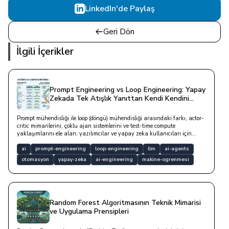
LinkedIn'de Paylaş
Geri Dön
İlgili İçerikler
Prompt Engineering vs Loop Engineering: Yapay
Zekada Tek Atışlık Yanıttan Kendi Kendini
İyileştiren Döngülere
Prompt mühendisliği ile loop (döngü) mühendisliği arasındaki farkı, actor-
critic mimarilerini, çoklu ajan sistemlerini ve test-time compute
yaklaşımlarını ele alan; yazılımcılar ve yapay zeka kullanıcıları için
detaylı bir blog yazısıdır.
ai
prompt-engineering
loop-engineering
llm
ai-agents
otomasyon
yapay-zeka
ai-engineering
makine-ogrenmesi
Random Forest Algoritmasının Teknik Mimarisi
ve Uygulama Prensipleri