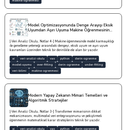
makine-ogrenmesi
Model Optimizasyonunda Denge Arayışı Eksik
Uyumdan Aşırı Uyuma Makine Öğrenmesinin
Kararlılık Analizi
[-Veri Analiz Okulu, Notlar 4-] Makine öğrenmesinde model karmaşıklığı
ile genelleme yeteneği arasındaki dengeyi, eksik uyum ve aşırı uyum
kavramları üzerinden teknik bir derinlikle ele alan bir yazıdır.
ai
veri-analizi-okulu
vao
python
derin-ogrenme
model-uyumu
over-fitting
derin-ogrenme
under-fitting
veri-bilimi
makine-ogrenmesi
Modern Yapay Zekanın Mimari Temelleri ve
Algoritmik Stratejiler
[-Veri Analiz Okulu, Notlar 3-] Transformer mimarisinin dikkat
mekanizmasını, multimodal veri entegrasyonunu ve pekiştirmeli
öğrenmenin matematiksel karar stratejilerini teknik bir yazıdır.
ai
veri-analizi-okulu
vao
python
derin-ogrenme