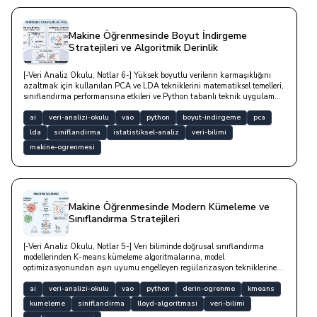
Makine Öğrenmesinde Boyut İndirgeme
Stratejileri ve Algoritmik Derinlik
[-Veri Analiz Okulu, Notlar 6-] Yüksek boyutlu verilerin karmaşıklığını
azaltmak için kullanılan PCA ve LDA tekniklerini matematiksel temelleri,
sınıflandırma performansına etkileri ve Python tabanlı teknik uygulama
örnekleriyle derinlemesine incelemektedir.
ai
veri-analizi-okulu
vao
python
boyut-indirgeme
pca
lda
siniflandirma
istatistiksel-analiz
veri-bilimi
makine-ogrenmesi
Makine Öğrenmesinde Modern Kümeleme ve
Sınıflandırma Stratejileri
[-Veri Analiz Okulu, Notlar 5-] Veri biliminde doğrusal sınıflandırma
modellerinden K-means kümeleme algoritmalarına, model
optimizasyonundan aşırı uyumu engelleyen regülarizasyon tekniklerine
kadar uzanan kapsamlı ve teknik bir yazıdır.
ai
veri-analizi-okulu
vao
python
derin-ogrenme
kmeans
kumeleme
siniflandirma
lloyd-algoritmasi
veri-bilimi