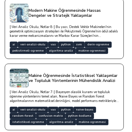
Modern Makine Öğrenmesinde Hassas
Dengeler ve Stratejik Yaklaşımlar
[-Veri Analiz Okulu, Notlar 8-] Bu yazı, Destek Vektör Makineleri'nin
geometrik optimizasyon stratejileri ile Pekiştirmeli Öğrenme'nin ödül odaklı
karar verme mekanizmalarını ve Markov Karar Süreçleri'nin
matematiksel temellerini teknik bir derinlikle analiz etmektedir.
ai
veri-analizi-okulu
vao
python
svm
derin-ogrenme
pekistirmeli-ogrenme
algoritma-analiz
makine-ogrenmesi
Makine Öğrenmesinde İstatistiksel Yaklaşımlar
ve Topluluk Yöntemlerinin Mühendislik Analizi
[-Veri Analiz Okulu, Notlar 7-] Bayesyen olasılık kuramı ve topluluk
öğrenme yöntemlerini temel alan, Naive Bayes ve Random Forest
algoritmalarının matematiksel derinliğini, model performans metrikleriyle
analiz eden teknik bir yazıdır.
ai
veri-analizi-okulu
vao
python
naive-bayes
random-forest
confusion-matrix
python-kodlama
istatistiksel-ogrenme
algoritma-analiz
makine-ogrenmesi