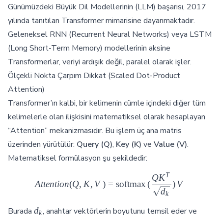
Günümüzdeki Büyük Dil Modellerinin (LLM) başarısı, 2017
yılında tanıtılan Transformer mimarisine dayanmaktadır.
Geleneksel RNN (Recurrent Neural Networks) veya LSTM
(Long Short-Term Memory) modellerinin aksine
Transformerlar, veriyi ardışık değil, paralel olarak işler.
Ölçekli Nokta Çarpım Dikkat (Scaled Dot-Product
Attention)
Transformer’ın kalbi, bir kelimenin cümle içindeki diğer tüm
kelimelerle olan ilişkisini matematiksel olarak hesaplayan
“Attention” mekanizmasıdır. Bu işlem üç ana matris
üzerinden yürütülür:
Query (Q)
,
Key (K)
ve
Value (V)
.
Matematiksel formülasyon şu şekildedir:
T
Q
K
Attention(Q, K, V) = \text{s
A
tt
e
n
t
i
o
n
(
Q
,
K
,
V
)
=
softmax
(
)
V
d
k
d_k
d
Burada
, anahtar vektörlerin boyutunu temsil eder ve
k