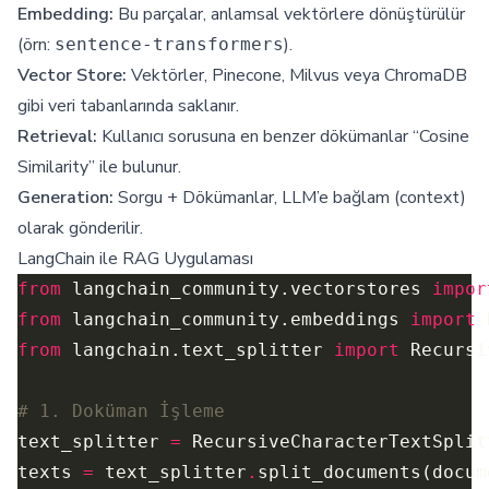
Embedding:
Bu parçalar, anlamsal vektörlere dönüştürülür
(örn:
).
sentence-transformers
Vector Store:
Vektörler, Pinecone, Milvus veya ChromaDB
gibi veri tabanlarında saklanır.
Retrieval:
Kullanıcı sorusuna en benzer dökümanlar “Cosine
Similarity” ile bulunur.
Generation:
Sorgu + Dökümanlar, LLM’e bağlam (context)
olarak gönderilir.
LangChain ile RAG Uygulaması
from
 langchain_community.vectorstores 
impor
from
 langchain_community.embeddings 
import
from
 langchain.text_splitter 
import
# 1. Doküman İşleme
text_splitter 
=
 RecursiveCharacterTextSplit
texts 
=
 text_splitter
.