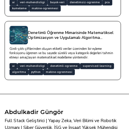
ai
veri-muhendisligi
buyuk-veri
denetimsiz-ogrenme
pca
kumeleme
makine-ogrenmesi
Denetimli Öğrenme Mimarisinde Matematiksel
Optimizasyon ve Uygulamalı Algoritma
Stratejileri
Girdi-çıktı çiftlerinden oluşan etiketli veriler üzerinden bir eşleme
fonksiyonu öğrenen ve bu sayede sürekli veya kategorik değerleri tahmin
etmeyi amaçlayan matematiksel modelleme yöntemidir.
ai
veri-muhendisligi
denetimli-ogrenme
supervised-learning
algoritma
python
makine-ogrenmesi
Abdulkadir Güngör
Full Stack Geliştirici | Yapay Zeka, Veri Bilimi ve Robotik
Uzmanı | Siber Güvenlik, İSG ve İnşaat Yüksek Mühendisi