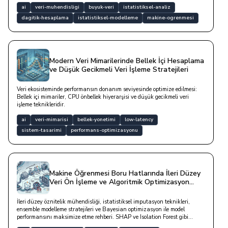
ai
veri-muhendisligi
buyuk-veri
istatistiksel-analiz
dagitik-hesaplama
istatistiksel-modelleme
makine-ogrenmesi
Modern Veri Mimarilerinde Bellek İçi Hesaplama
ve Düşük Gecikmeli Veri İşleme Stratejileri
Veri ekosisteminde performansın donanım seviyesinde optimize edilmesi:
Bellek içi mimariler, CPU önbellek hiyerarşisi ve düşük gecikmeli veri
işleme teknikleridir.
ai
veri-mimarisi
bellek-yonetimi
low-latency
sistem-tasarimi
performans-optimizasyonu
Makine Öğrenmesi Boru Hatlarında İleri Düzey
Veri Ön İşleme ve Algoritmik Optimizasyon
Stratejileri
İleri düzey öznitelik mühendisliği, istatistiksel imputasyon teknikleri,
ensemble modelleme stratejileri ve Bayesian optimizasyon ile model
performansını maksimize etme rehberi. SHAP ve Isolation Forest gibi
modern araçlarla veri analitiğinde mühendislik disiplinidir.