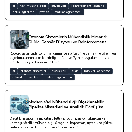
rehberdir.
ai
veri-muhendisligi
buyuk-veri
reinforcement-learning
derin-ogrenme
python
makine-ogrenmesi
Otonom Sistemlerin Mühendislik Mimarisi:
SLAM, Sensör Füzyonu ve Reinforcement
Learning Süreçleri
Robotik sistemlerde konumlandırma, veri birleştirme ve makine öğrenmesi
algoritmalarının teknik derinliğini, C++ ve Python uygulamalarıyla
birlikte inceleyen kapsamlı rehberdir.
ai
otonom-sistemler
buyuk-veri
slam
takviyeli-ogrenme
robotik
robotics
makine-ogrenmesi
Modern Veri Mühendisliği: Ölçeklenebilir
Pipeline Mimarileri ve Analitik Dönüşüm
Stratejileri
Dağıtık hesaplama motorları, bellek içi optimizasyon teknikleri ve
karmaşık özellik mühendisliği süreçlerini kapsayan, uçtan uca yüksek
performanslı veri boru hattı tasarımı rehberidir.