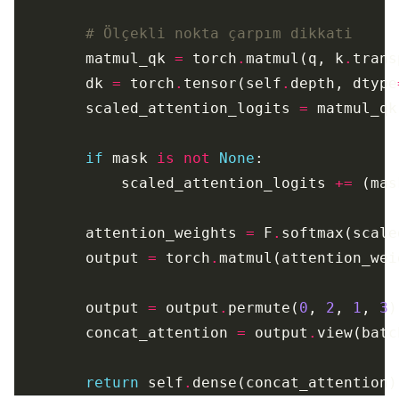
# Ölçekli nokta çarpım dikkati
        matmul_qk 
=
 torch
.
matmul(q, k
.
trans
        dk 
=
 torch
.
tensor(self
.
depth, dtype
        scaled_attention_logits 
=
 matmul_qk
if
 mask 
is
not
None
            scaled_attention_logits 
+=
 (mas
        attention_weights 
=
 F
.
softmax(scale
        output 
=
 torch
.
        output 
=
 output
.
permute(
0
, 
2
, 
1
, 
3
)
        concat_attention 
=
 output
.
view(batc
return
 self
.