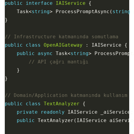
public
interface
IAIService
    Task<
string
> ProcessPromptAsync(
string
// Infrastructure katmanında somutlama
public
class
OpenAIGateway
public
async
 Task<
string
> ProcessPrompt
// API çağrı mantığı
// Domain/Application katmanında kullanım
public
class
TextAnalyzer
private
readonly
public