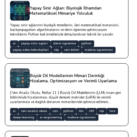
Yapay Sinir Ağları: Biyolojik İlhamdan
Matematiksel Mimariye Yolculuk
Yapay sinir ağlarının biyolojik temellerini, ileri matematiksel mimarisini,
backpropagation algoritmalarını ve derin öğrenme optimizasyon
tekniklerini Python kod örnekleriyle detaylandıran teknik bir yazıdır.
ai
yapay-sinir-aglari
derin-ogrenme
python
yapay-zeka-teknolojileri
nlp
veri-bilimi
makine-ogrenmesi
Büyük Dil Modellerinin Mimari Derinliği:
Hizalama, Optimizasyon ve Verimli Uyarlama
[-Veri Analiz Okulu, Notlar 11-] Büyük Dil Modellerinin (LLM) insan geri
bildirimiyle hizalanması, düşük dereceli matrisler (LoRA) ile verimli
uyarlanması ve dağıtık donanım mimarilerinde optimize edilmesi
süreçlerini kapsayan derin teknik yazıdır.
ai
veri-analizi-okulu
vao
python
llm
rlhf
nlp
lora
deep-learning
ai-engineering
makine-ogrenmesi