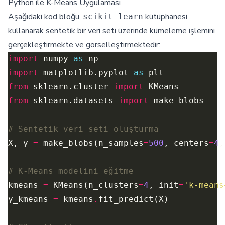
Python ile K-Means Uygulaması
Aşağıdaki kod bloğu,
kütüphanesi
scikit-learn
kullanarak sentetik bir veri seti üzerinde kümeleme işlemini
gerçekleştirmekte ve görselleştirmektedir:
import
 numpy 
as
import
 matplotlib.pyplot 
as
from
 sklearn.cluster 
import
from
 sklearn.datasets 
import
# Sentetik veri seti oluşturma
X, y 
=
 make_blobs(n_samples
=
500
, centers
=
4
,
# K-Means modelini eğitme
kmeans 
=
 KMeans(n_clusters
=
4
, init
=
'k-means
y_kmeans 
=
 kmeans
.