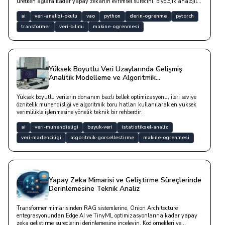
üretken ağlara kadar yapay zekanın evrimsel sürecini, biyolojik analojiler
ve yazılım dünyasındaki pratik uygulama katmanlarıyla derinlemesine
analiz etmektedir.
ai
veri-analizi-okulu
vao
python
derin-ogrenme
pytorch
transformer
veri-bilimi
makine-ogrenmesi
Yüksek Boyutlu Veri Uzaylarında Gelişmiş
Analitik Modelleme ve Algoritmik
Görselleştirme Stratejileri
Yüksek boyutlu verilerin donanım bazlı bellek optimizasyonu, ileri seviye
öznitelik mühendisliği ve algoritmik boru hatları kullanılarak en yüksek
verimlilikle işlenmesine yönelik teknik bir rehberdir.
ai
veri-muhendisligi
buyuk-veri
istatistiksel-analiz
veri-madenciligi
algoritmik-gorsellestirme
makine-ogrenmesi
Yapay Zeka Mimarisi ve Geliştirme Süreçlerinde
Derinlemesine Teknik Analiz
Transformer mimarisinden RAG sistemlerine, Onion Architecture
entegrasyonundan Edge AI ve TinyML optimizasyonlarına kadar yapay
zeka geliştirme süreçlerini derinlemesine inceleyin. Kod örnekleri ve