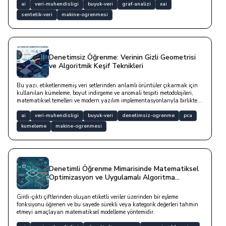
ai
veri-muhendisligi
buyuk-veri
graf-analizi
xai
sentetik-veri
makine-ogrenmesi
Denetimsiz Öğrenme: Verinin Gizli Geometrisi
ve Algoritmik Keşif Teknikleri
Bu yazı, etiketlenmemiş veri setlerinden anlamlı örüntüler çıkarmak için
kullanılan kümeleme, boyut indirgeme ve anomali tespiti metodolojileri,
matematiksel temelleri ve modern yazılım implementasyonlarıyla birlikte
detaylandırılmaktadır.
ai
veri-muhendisligi
buyuk-veri
denetimsiz-ogrenme
pca
kumeleme
makine-ogrenmesi
Denetimli Öğrenme Mimarisinde Matematiksel
Optimizasyon ve Uygulamalı Algoritma
Stratejileri
Girdi-çıktı çiftlerinden oluşan etiketli veriler üzerinden bir eşleme
fonksiyonu öğrenen ve bu sayede sürekli veya kategorik değerleri tahmin
etmeyi amaçlayan matematiksel modelleme yöntemidir.