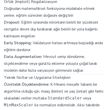
Örtük (Implicit) Regülarizasyon
Doğrudan matematiksel fonksiyona müdahale etmek
yerine, eğitim sürecinin doğasını değiştirir:
Dropout:
Eğitim sırasında nöronların belirli bir yüzdesini
rastgele devre dışı bırakarak ağın belirli bir yola bağımlı
kalmasını engeller.
Early Stopping:
Validasyon hatası artmaya başladığı anda
eğitimi durdurur.
Data Augmentation:
Mevcut veriyi döndürme,
ölçeklendirme veya gürültü ekleme yoluyla çoğaltarak
modelin daha fazla varyasyon görmesini sağlar.
Teknik Notlar ve Uygulama Stratejileri
Öznitelik Ölçeklendirme:
K-Means mesafe tabanlı bir
algoritma olduğu için, maaş (binler) ve yaş (onlar) gibi farklı
skaladaki veriler mutlaka
veya
StandardScaler
ile normalize edilmelidir. Aksi takdirde
MinMaxScaler