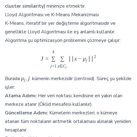
cluster similarity)
minimize etmektir.
Lloyd Algoritması ve K-Means Mekanizması
K-Means, iteratif bir yer değiştirme algoritmasıdır ve
genellikle Lloyd Algoritması ile eş anlamlı kullanılır.
Algoritma şu optimizasyon problemini çözmeye çalışır:
k
J = \sum_{j=1}^{k} \sum_{x \
2
J
=
∑
∑
∣∣
x
−
μ
∣
∣
j
j
=
1
x
∈
C
j
\mu_j
j
μ
j
Burada
,
. kümenin merkezidir (centroid). Süreç şu şekilde
j
işler:
Atama Adımı:
Her veri noktası, kendisine en yakın olan
merkeze atanır (Öklid mesafesi kullanılır).
Güncelleme Adımı:
Kümelerin merkezleri, o kümeye
atanan tüm noktaların aritmetik ortalaması alınarak yeniden
hesaplanır.