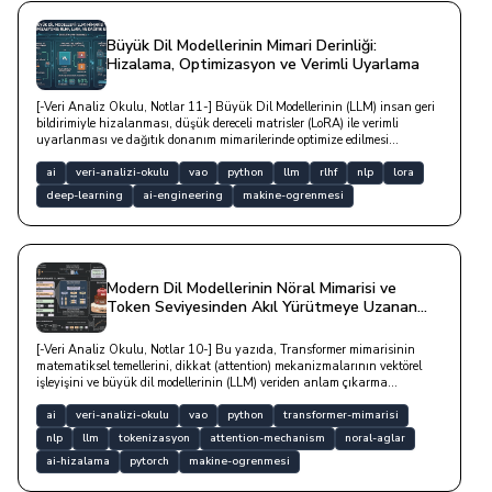
Büyük Dil Modellerinin Mimari Derinliği:
Hizalama, Optimizasyon ve Verimli Uyarlama
[-Veri Analiz Okulu, Notlar 11-] Büyük Dil Modellerinin (LLM) insan geri
bildirimiyle hizalanması, düşük dereceli matrisler (LoRA) ile verimli
uyarlanması ve dağıtık donanım mimarilerinde optimize edilmesi
süreçlerini kapsayan derin teknik yazıdır.
ai
veri-analizi-okulu
vao
python
llm
rlhf
nlp
lora
deep-learning
ai-engineering
makine-ogrenmesi
Modern Dil Modellerinin Nöral Mimarisi ve
Token Seviyesinden Akıl Yürütmeye Uzanan
Evrimi
[-Veri Analiz Okulu, Notlar 10-] Bu yazıda, Transformer mimarisinin
matematiksel temellerini, dikkat (attention) mekanizmalarının vektörel
işleyişini ve büyük dil modellerinin (LLM) veriden anlam çıkarma
süreçlerini teknik bir derinlikle ele alan kapsamlı bir incelemedir.
ai
veri-analizi-okulu
vao
python
transformer-mimarisi
nlp
llm
tokenizasyon
attention-mechanism
noral-aglar
ai-hizalama
pytorch
makine-ogrenmesi