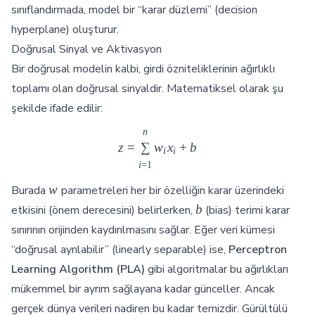
sınıflandırmada, model bir “karar düzlemi” (decision
hyperplane) oluşturur.
Doğrusal Sinyal ve Aktivasyon
Bir doğrusal modelin kalbi, girdi özniteliklerinin ağırlıklı
toplamı olan doğrusal sinyaldir. Matematiksel olarak şu
şekilde ifade edilir:
n
z = \sum_{i=1}^{n} w_i x_i
z
=
∑
w
x
+
b
i
i
i
=
1
w
w
Burada
parametreleri her bir özelliğin karar üzerindeki
b
b
etkisini (önem derecesini) belirlerken,
(bias) terimi karar
sınırının orijinden kaydırılmasını sağlar. Eğer veri kümesi
“doğrusal ayrılabilir” (linearly separable) ise,
Perceptron
Learning Algorithm (PLA)
gibi algoritmalar bu ağırlıkları
mükemmel bir ayrım sağlayana kadar günceller. Ancak
gerçek dünya verileri nadiren bu kadar temizdir. Gürültülü