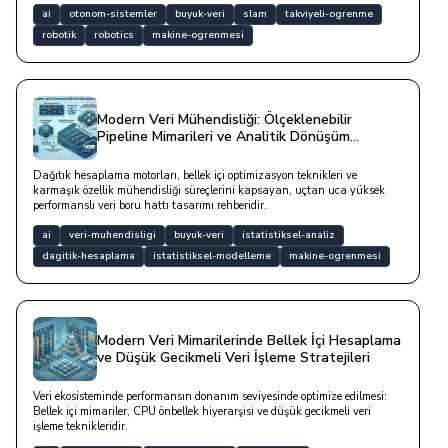
ai
otonom-sistemler
buyuk-veri
slam
takviyeli-ogrenme
robotik
robotics
makine-ogrenmesi
Modern Veri Mühendisliği: Ölçeklenebilir
Pipeline Mimarileri ve Analitik Dönüşüm
Stratejileri
Dağıtık hesaplama motorları, bellek içi optimizasyon teknikleri ve
karmaşık özellik mühendisliği süreçlerini kapsayan, uçtan uca yüksek
performanslı veri boru hattı tasarımı rehberidir.
ai
veri-muhendisligi
buyuk-veri
istatistiksel-analiz
dagitik-hesaplama
istatistiksel-modelleme
makine-ogrenmesi
Modern Veri Mimarilerinde Bellek İçi Hesaplama
ve Düşük Gecikmeli Veri İşleme Stratejileri
Veri ekosisteminde performansın donanım seviyesinde optimize edilmesi:
Bellek içi mimariler, CPU önbellek hiyerarşisi ve düşük gecikmeli veri
işleme teknikleridir.