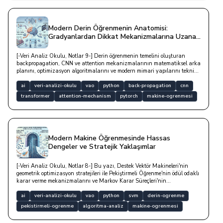
Modern Derin Öğrenmenin Anatomisi:
Gradyanlardan Dikkat Mekanizmalarına Uzanan
Teknik Yolculuk
[-Veri Analiz Okulu, Notlar 9-] Derin öğrenmenin temelini oluşturan
backpropagation, CNN ve attention mekanizmalarının matematiksel arka
planını, optimizasyon algoritmalarını ve modern mimari yapılarını teknik
bir yazıdır.
ai
veri-analizi-okulu
vao
python
back-propagation
cnn
transformer
attention-mechanism
pytorch
makine-ogrenmesi
Modern Makine Öğrenmesinde Hassas
Dengeler ve Stratejik Yaklaşımlar
[-Veri Analiz Okulu, Notlar 8-] Bu yazı, Destek Vektör Makineleri'nin
geometrik optimizasyon stratejileri ile Pekiştirmeli Öğrenme'nin ödül odaklı
karar verme mekanizmalarını ve Markov Karar Süreçleri'nin
matematiksel temellerini teknik bir derinlikle analiz etmektedir.
ai
veri-analizi-okulu
vao
python
svm
derin-ogrenme
pekistirmeli-ogrenme
algoritma-analiz
makine-ogrenmesi