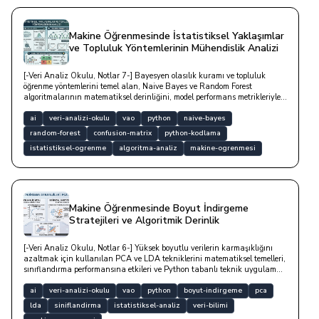
Makine Öğrenmesinde İstatistiksel Yaklaşımlar
ve Topluluk Yöntemlerinin Mühendislik Analizi
[-Veri Analiz Okulu, Notlar 7-] Bayesyen olasılık kuramı ve topluluk
öğrenme yöntemlerini temel alan, Naive Bayes ve Random Forest
algoritmalarının matematiksel derinliğini, model performans metrikleriyle
analiz eden teknik bir yazıdır.
ai
veri-analizi-okulu
vao
python
naive-bayes
random-forest
confusion-matrix
python-kodlama
istatistiksel-ogrenme
algoritma-analiz
makine-ogrenmesi
Makine Öğrenmesinde Boyut İndirgeme
Stratejileri ve Algoritmik Derinlik
[-Veri Analiz Okulu, Notlar 6-] Yüksek boyutlu verilerin karmaşıklığını
azaltmak için kullanılan PCA ve LDA tekniklerini matematiksel temelleri,
sınıflandırma performansına etkileri ve Python tabanlı teknik uygulama
örnekleriyle derinlemesine incelemektedir.
ai
veri-analizi-okulu
vao
python
boyut-indirgeme
pca
lda
siniflandirma
istatistiksel-analiz
veri-bilimi