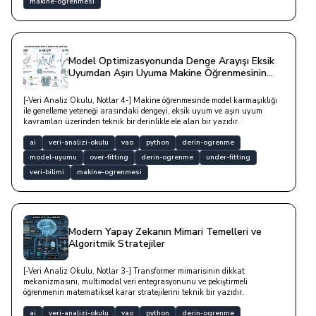
makine-ogrenmesi
Model Optimizasyonunda Denge Arayışı Eksik
Uyumdan Aşırı Uyuma Makine Öğrenmesinin
Kararlılık Analizi
[-Veri Analiz Okulu, Notlar 4-] Makine öğrenmesinde model karmaşıklığı
ile genelleme yeteneği arasındaki dengeyi, eksik uyum ve aşırı uyum
kavramları üzerinden teknik bir derinlikle ele alan bir yazıdır.
ai
veri-analizi-okulu
vao
python
derin-ogrenme
model-uyumu
over-fitting
derin-ogrenme
under-fitting
veri-bilimi
makine-ogrenmesi
Modern Yapay Zekanın Mimari Temelleri ve
Algoritmik Stratejiler
[-Veri Analiz Okulu, Notlar 3-] Transformer mimarisinin dikkat
mekanizmasını, multimodal veri entegrasyonunu ve pekiştirmeli
öğrenmenin matematiksel karar stratejilerini teknik bir yazıdır.
ai
veri-analizi-okulu
vao
python
derin-ogrenme