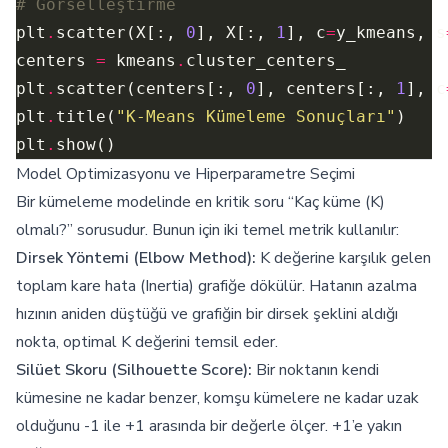
# Görselleştirme
plt
.
scatter(X[:, 
0
], X[:, 
1
], c
=
y_kmeans, s
centers 
=
 kmeans
.
plt
.
scatter(centers[:, 
0
], centers[:, 
1
], c
plt
.
title(
"K-Means Kümeleme Sonuçları"
plt
.
Model Optimizasyonu ve Hiperparametre Seçimi
Bir kümeleme modelinde en kritik soru “Kaç küme (K)
olmalı?” sorusudur. Bunun için iki temel metrik kullanılır:
Dirsek Yöntemi (Elbow Method):
K değerine karşılık gelen
toplam kare hata (Inertia) grafiğe dökülür. Hatanın azalma
hızının aniden düştüğü ve grafiğin bir dirsek şeklini aldığı
nokta, optimal K değerini temsil eder.
Silüet Skoru (Silhouette Score):
Bir noktanın kendi
kümesine ne kadar benzer, komşu kümelere ne kadar uzak
olduğunu -1 ile +1 arasında bir değerle ölçer. +1’e yakın