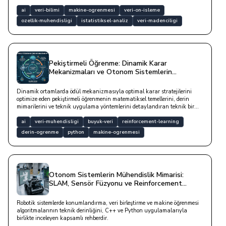
ai
veri-bilimi
makine-ogrenmesi
veri-on-isleme
ozellik-muhendisligi
istatistiksel-analiz
veri-madenciligi
Pekiştirmeli Öğrenme: Dinamik Karar
Mekanizmaları ve Otonom Sistemlerin
Matematiği
Dinamik ortamlarda ödül mekanizmasıyla optimal karar stratejilerini
optimize eden pekiştirmeli öğrenmenin matematiksel temellerini, derin
mimarilerini ve teknik uygulama yöntemlerini detaylandıran teknik bir
rehberdir.
ai
veri-muhendisligi
buyuk-veri
reinforcement-learning
derin-ogrenme
python
makine-ogrenmesi
Otonom Sistemlerin Mühendislik Mimarisi:
SLAM, Sensör Füzyonu ve Reinforcement
Learning Süreçleri
Robotik sistemlerde konumlandırma, veri birleştirme ve makine öğrenmesi
algoritmalarının teknik derinliğini, C++ ve Python uygulamalarıyla
birlikte inceleyen kapsamlı rehberdir.