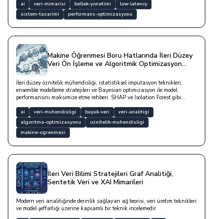
ai
veri-mimarisi
bellek-yonetimi
low-latency
sistem-tasarimi
performans-optimizasyonu
Makine Öğrenmesi Boru Hatlarında İleri Düzey
Veri Ön İşleme ve Algoritmik Optimizasyon
Stratejileri
İleri düzey öznitelik mühendisliği, istatistiksel imputasyon teknikleri,
ensemble modelleme stratejileri ve Bayesian optimizasyon ile model
performansını maksimize etme rehberi. SHAP ve Isolation Forest gibi
modern araçlarla veri analitiğinde mühendislik disiplinidir.
ai
veri-muhendisligi
buyuk-veri
veri-analitigi
algoritma-optimizasyonu
oznitelik-muhendisligi
makine-ogrenmesi
İleri Veri Bilimi Stratejileri Graf Analitiği,
Sentetik Veri ve XAI Mimarileri
Modern veri analitiğinde derinlik sağlayan ağ teorisi, veri üretim teknikleri
ve model şeffaflığı üzerine kapsamlı bir teknik incelemedir.