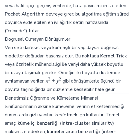
veya hafif iç içe geçmiş verilerde, hata payını minimize eden
Pocket Algorithm
devreye girer; bu algoritma eğitim süreci
boyunca elde edilen en iyi ağırlık setini hafızasında
(“cebinde”) tutar.
Doğrusal Olmayan Dönüşümler
Veri seti dairesel veya karmaşık bir yapıdaysa, doğrusal
modeller doğrudan başarısız olur. Bu noktada
Kernel Trick
veya öznitelik mühendisliği ile veriyi daha yüksek boyutlu
bir uzaya taşımak gerekir. Örneğin, iki boyutlu düzlemde
2
2
x^2
x
+
y
ayrılamayan veriler,
gibi dönüşümlerle üçüncü bir
+
boyuta taşındığında bir düzlemle kesilebilir hale gelir.
y^2
Denetimsiz Öğrenme ve Kümeleme Mimarisi
Sınıflandırmanın aksine kümeleme, verinin etiketlenmediği
durumlarda gizli yapıları keşfetmek için kullanılır. Temel
amaç,
küme içi benzerliği (intra-cluster similarity)
maksimize ederken,
kümeler arası benzerliği (inter-