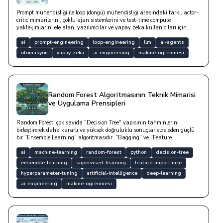
İyileştiren Döngülere
Prompt mühendisliği ile loop (döngü) mühendisliği arasındaki farkı, actor-
critic mimarilerini, çoklu ajan sistemlerini ve test-time compute
yaklaşımlarını ele alan; yazılımcılar ve yapay zeka kullanıcıları için
detaylı bir blog yazısıdır.
ai
prompt-engineering
loop-engineering
llm
ai-agents
otomasyon
yapay-zeka
ai-engineering
makine-ogrenmesi
Random Forest Algoritmasının Teknik Mimarisi
ve Uygulama Prensipleri
Random Forest, çok sayıda "Decision Tree" yapısının tahminlerini
birleştirerek daha kararlı ve yüksek doğruluklu sonuçlar elde eden güçlü
bir "Ensemble Learning" algoritmasıdır. "Bagging" ve "Feature
Randomness" tekniklerini kullanarak, tek bir ağacın "overfitting"
eğilimini minimize eder; bu sayede gürültülü verilerde dahi yüksek
ai
machine-learning
random-forest
python
decision-tree
"generalization" başarısı sergileyen, ölçekleme gerektirmeyen "robust" bir
ensemble-learning
supervised-learning
feature-importance
modeldir.
hyperparameter-tuning
artificial-intelligence
deep-learning
ai-engineering
makine-ogrenmesi