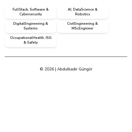
FullStack, Software &
AI, DataScience &
Cybersecurity
Robotics
DigitalEngineering &
CivilEngineering &
Systems
MScEngineer
OccupationalHealth, ISG
& Safety
© 2026 | Abdulkadir Güngör