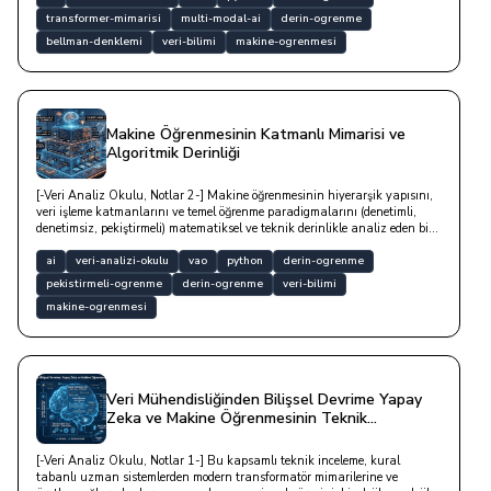
transformer-mimarisi
multi-modal-ai
derin-ogrenme
bellman-denklemi
veri-bilimi
makine-ogrenmesi
Makine Öğrenmesinin Katmanlı Mimarisi ve
Algoritmik Derinliği
[-Veri Analiz Okulu, Notlar 2-] Makine öğrenmesinin hiyerarşik yapısını,
veri işleme katmanlarını ve temel öğrenme paradigmalarını (denetimli,
denetimsiz, pekiştirmeli) matematiksel ve teknik derinlikle analiz eden bir
yazıdır.
ai
veri-analizi-okulu
vao
python
derin-ogrenme
pekistirmeli-ogrenme
derin-ogrenme
veri-bilimi
makine-ogrenmesi
Veri Mühendisliğinden Bilişsel Devrime Yapay
Zeka ve Makine Öğrenmesinin Teknik
Anatomisi
[-Veri Analiz Okulu, Notlar 1-] Bu kapsamlı teknik inceleme, kural
tabanlı uzman sistemlerden modern transformatör mimarilerine ve