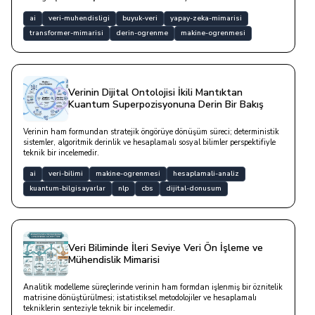
matematiksel modellerle desteklenmiş kapsamlı teknik analizdir.
ai
veri-muhendisligi
buyuk-veri
yapay-zeka-mimarisi
transformer-mimarisi
derin-ogrenme
makine-ogrenmesi
Verinin Dijital Ontolojisi İkili Mantıktan
Kuantum Superpozisyonuna Derin Bir Bakış
Verinin ham formundan stratejik öngörüye dönüşüm süreci; deterministik
sistemler, algoritmik derinlik ve hesaplamalı sosyal bilimler perspektifiyle
teknik bir incelemedir.
ai
veri-bilimi
makine-ogrenmesi
hesaplamali-analiz
kuantum-bilgisayarlar
nlp
cbs
dijital-donusum
Veri Biliminde İleri Seviye Veri Ön İşleme ve
Mühendislik Mimarisi
Analitik modelleme süreçlerinde verinin ham formdan işlenmiş bir öznitelik
matrisine dönüştürülmesi; istatistiksel metodolojiler ve hesaplamalı
tekniklerin senteziyle teknik bir incelemedir.