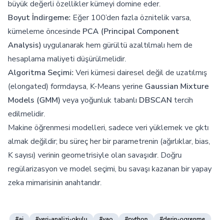
büyük değerli özellikler kümeyi domine eder.
Boyut İndirgeme:
Eğer 100’den fazla öznitelik varsa,
kümeleme öncesinde
PCA (Principal Component
Analysis)
uygulanarak hem gürültü azaltılmalı hem de
hesaplama maliyeti düşürülmelidir.
Algoritma Seçimi:
Veri kümesi dairesel değil de uzatılmış
(elongated) formdaysa, K-Means yerine
Gaussian Mixture
Models (GMM)
veya yoğunluk tabanlı
DBSCAN
tercih
edilmelidir.
Makine öğrenmesi modelleri, sadece veri yüklemek ve çıktı
almak değildir; bu süreç her bir parametrenin (ağırlıklar, bias,
K sayısı) verinin geometrisiyle olan savaşıdır. Doğru
regülarizasyon ve model seçimi, bu savaşı kazanan bir yapay
zeka mimarisinin anahtarıdır.
#ai
#veri-analizi-okulu
#vao
#python
#derin-ogrenme