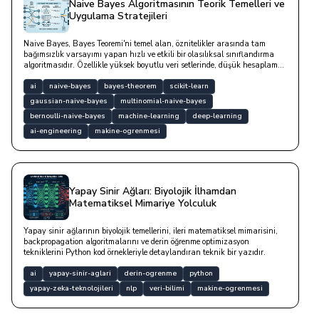
Naive Bayes Algoritmasının Teorik Temelleri ve
Uygulama Stratejileri
Naive Bayes, Bayes Teoremi'ni temel alan, öznitelikler arasında tam
bağımsızlık varsayımı yapan hızlı ve etkili bir olasılıksal sınıflandırma
algoritmasıdır. Özellikle yüksek boyutlu veri setlerinde, düşük hesaplama
maliyeti ile metin sınıflandırma, spam filtreleme ve duygu analizi gibi
problemlerde güçlü bir temel sağlar.
ai
naive-bayes
bayes-theorem
scikit-learn
gaussian-naive-bayes
multinomial-naive-bayes
bernoulli-naive-bayes
machine-learning
deep-learning
ai-engineering
makine-ogrenmesi
Yapay Sinir Ağları: Biyolojik İlhamdan
Matematiksel Mimariye Yolculuk
Yapay sinir ağlarının biyolojik temellerini, ileri matematiksel mimarisini,
backpropagation algoritmalarını ve derin öğrenme optimizasyon
tekniklerini Python kod örnekleriyle detaylandıran teknik bir yazıdır.
ai
yapay-sinir-aglari
derin-ogrenme
python
yapay-zeka-teknolojileri
nlp
veri-bilimi
makine-ogrenmesi