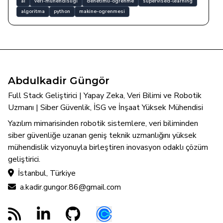
ai
veri-muhendisligi
denetimli-ogrenme
supervised-learning
algoritma
python
makine-ogrenmesi
Abdulkadir Güngör
Full Stack Geliştirici | Yapay Zeka, Veri Bilimi ve Robotik
Uzmanı | Siber Güvenlik, İSG ve İnşaat Yüksek Mühendisi
Yazılım mimarisinden robotik sistemlere, veri biliminden
siber güvenliğe uzanan geniş teknik uzmanlığını yüksek
mühendislik vizyonuyla birleştiren inovasyon odaklı çözüm
geliştirici.
İstanbul, Türkiye
a.kadir.gungor.86@gmail.com