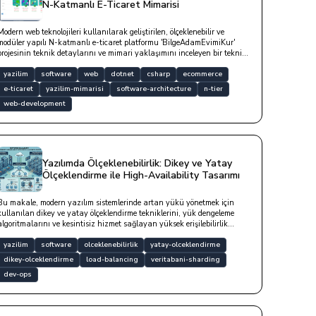
N-Katmanlı E-Ticaret Mimarisi
Modern web teknolojileri kullanılarak geliştirilen, ölçeklenebilir ve
modüler yapılı N-katmanlı e-ticaret platformu 'BilgeAdamEvimiKur'
projesinin teknik detaylarını ve mimari yaklaşımını inceleyen bir teknik
dokümandır.
yazilim
software
web
dotnet
csharp
ecommerce
e-ticaret
yazilim-mimarisi
software-architecture
n-tier
web-development
Yazılımda Ölçeklenebilirlik: Dikey ve Yatay
Ölçeklendirme ile High-Availability Tasarımı
Bu makale, modern yazılım sistemlerinde artan yükü yönetmek için
kullanılan dikey ve yatay ölçeklendirme tekniklerini, yük dengeleme
algoritmalarını ve kesintisiz hizmet sağlayan yüksek erişilebilirlik
(High-Availability) mimarilerini teknik kod örnekleriyle derinlemesine
incelemektedir.
yazilim
software
olceklenebilirlik
yatay-olceklendirme
dikey-olceklendirme
load-balancing
veritabani-sharding
dev-ops