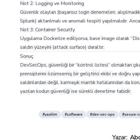
Not 2: Logging ve Monitoring
Güvenlik olayları (başarısız login denemeleri, alışılmad
Splunk) aktarılmalı ve anomali tespiti yapılmalıdır. Ancak
Not 3: Container Security
Uygulama Dockerize ediliyorsa, base image olarak “Distr
saldırı yüzeyini (attack surface) daraltır.
Sonuç
DevSecOps, güvenliği bir “kontrol listesi” olmaktan çıka
prensiplerini özümsemiş bir geliştirici ekibi ve doğru y
saldırılardan değil, karmaşık mantık hatalarından da kor
yazılan kodun güvenliği ise sürekli denetime tabidir.
#yazilim
#software
#dev-sec-ops
#secure-
Yazar:
Abd