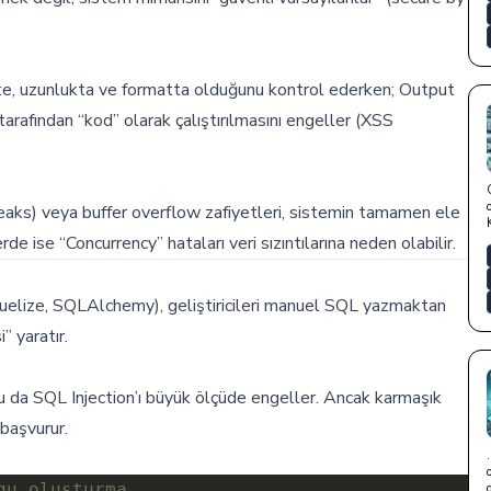
ipte, uzunlukta ve formatta olduğunu kontrol ederken; Output
tarafından “kod” olarak çalıştırılmasını engeller (XSS
leaks) veya buffer overflow zafiyetleri, sistemin tamamen ele
de ise “Concurrency” hataları veri sızıntılarına neden olabilir.
elize, SQLAlchemy), geliştiricileri manuel SQL yazmaktan
” yaratır.
u da SQL Injection’ı büyük ölçüde engeller. Ancak karmaşık
aşvurur.
gu oluşturma