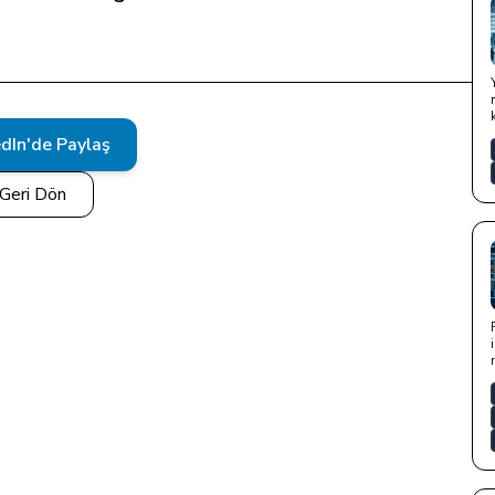
edIn'de Paylaş
Geri Dön