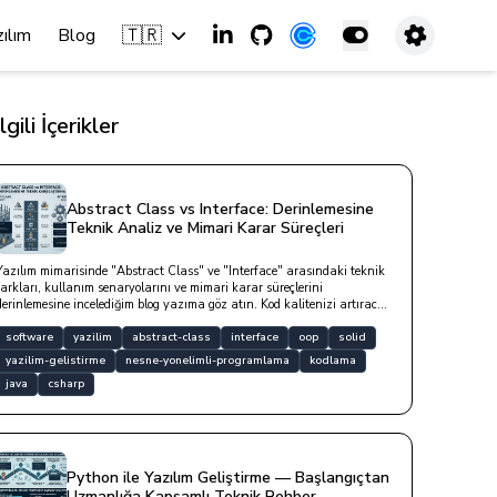
🇹🇷
zılım
Blog
İlgili İçerikler
Abstract Class vs Interface: Derinlemesine
Teknik Analiz ve Mimari Karar Süreçleri
Yazılım mimarisinde "Abstract Class" ve "Interface" arasındaki teknik
farkları, kullanım senaryolarını ve mimari karar süreçlerini
derinlemesine incelediğim blog yazıma göz atın. Kod kalitenizi artıracak
en doğru soyutlama yöntemini keşfedin.
software
yazilim
abstract-class
interface
oop
solid
yazilim-gelistirme
nesne-yonelimli-programlama
kodlama
java
csharp
Python ile Yazılım Geliştirme — Başlangıçtan
Uzmanlığa Kapsamlı Teknik Rehber