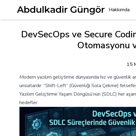
Abdulkadir Güngör
Hakkımda
DevSecOps ve Secure Codin
Otomasyonu v
15 
Modern yazılım geliştirme dünyasında hız ve güvenlik artı
unsurlardır. “Shift-Left” (Güvenliği Sola Çekme) felsef
Yazılım Geliştirme Yaşam Döngüsü’nün (SDLC) her aşam
hedefler.