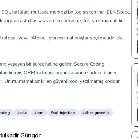
ık SQL hataları) mutlaka merkezi bir log sistemine (ELK Stack,
 loglara asla hassas veri (kredi kartı, şifre) yazılmamalıdır.
oless” veya “Alpine” gibi minimal imajlar seçilmelidir. Bu,
rıp yaşayan bir süreç haline getirir. Secure Coding
apılandırılmış ORM katmanı, organizasyonu sadece bilinen
ur. Unutulmamalıdır ki; en güvenli kod, yazılmamış koddur;
s
coding
#sdlc
#orm
#sql-injection
#siber-guvenlik
ulkadir Güngör