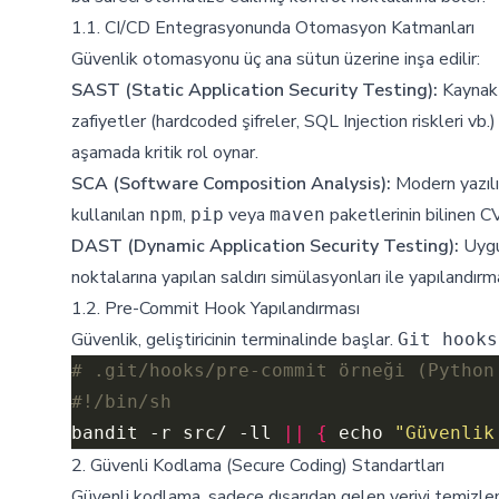
1.1. CI/CD Entegrasyonunda Otomasyon Katmanları
Güvenlik otomasyonu üç ana sütun üzerine inşa edilir:
SAST (Static Application Security Testing):
Kaynak 
zafiyetler (hardcoded şifreler, SQL Injection riskleri vb
aşamada kritik rol oynar.
SCA (Software Composition Analysis):
Modern yazılı
kullanılan
,
veya
paketlerinin bilinen C
npm
pip
maven
DAST (Dynamic Application Security Testing):
Uygul
noktalarına yapılan saldırı simülasyonları ile yapılandırma
1.2. Pre-Commit Hook Yapılandırması
Güvenlik, geliştiricinin terminalinde başlar.
Git hooks
# .git/hooks/pre-commit örneği (Python
#!/bin/sh
bandit -r src/ -ll 
||
{
 echo 
"Güvenlik
2. Güvenli Kodlama (Secure Coding) Standartları
Güvenli kodlama, sadece dışarıdan gelen veriyi temizlem