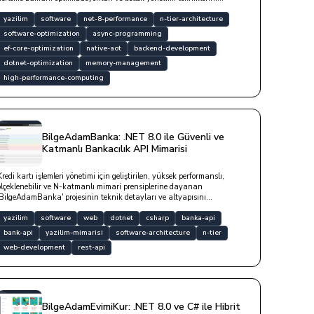
kullanarak katmanlar arası gecikmeleri nasıl minimize edebileceğinizi
teknik detaylarla açıklanmaktadır.
yazilim
software
net-8-performance
n-tier-architecture
software-optimization
async-programming
ef-core-optimization
native-aot
backend-development
dotnet-optimization
memory-management
high-performance-computing
BilgeAdamBanka: .NET 8.0 ile Güvenli ve
Katmanlı Bankacılık API Mimarisi
Kredi kartı işlemleri yönetimi için geliştirilen, yüksek performanslı,
ölçeklenebilir ve N-katmanlı mimari prensiplerine dayanan
'BilgeAdamBanka' projesinin teknik detayları ve altyapısını
içermektedir.
yazilim
software
web
dotnet
csharp
banka-api
bank-api
yazilim-mimarisi
software-architecture
n-tier
web-development
rest-api
BilgeAdamEvimiKur: .NET 8.0 ve C# ile Hibrit