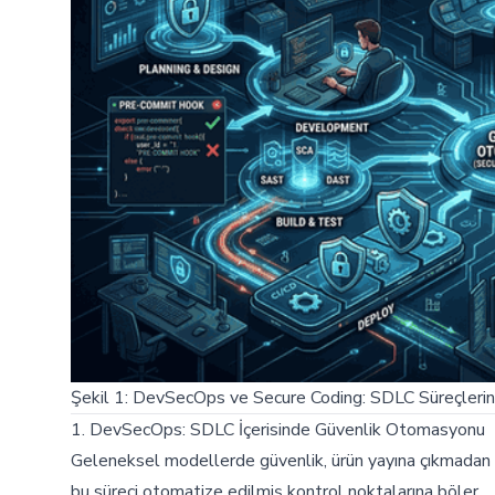
Şekil 1: DevSecOps ve Secure Coding: SDLC Süreçler
1. DevSecOps: SDLC İçerisinde Güvenlik Otomasyonu
Geleneksel modellerde güvenlik, ürün yayına çıkmadan 
bu süreci otomatize edilmiş kontrol noktalarına böler.