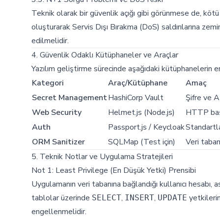
Teknik olarak bir güvenlik açığı gibi görünmese de, kötü 
oluşturarak Servis Dışı Bırakma (DoS) saldırılarına zemin
edilmelidir.
4. Güvenlik Odaklı Kütüphaneler ve Araçlar
Yazılım geliştirme sürecinde aşağıdaki kütüphanelerin e
Kategori
Araç/Kütüphane
Amaç
Secret Management
HashiCorp Vault
Şifre ve A
Web Security
Helmet.js (Node.js)
HTTP başl
Auth
Passport.js / Keycloak
Standartl
ORM Sanitizer
SQLMap (Test için)
Veri taban
5. Teknik Notlar ve Uygulama Stratejileri
Not 1: Least Privilege (En Düşük Yetki) Prensibi
Uygulamanın veri tabanına bağlandığı kullanıcı hesabı, 
tablolar üzerinde
,
,
yetkileri
SELECT
INSERT
UPDATE
engellenmelidir.