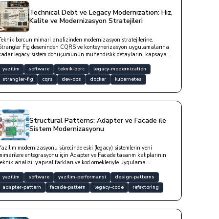
Technical Debt ve Legacy Modernization: Hız,
Kalite ve Modernizasyon Stratejileri
Teknik borcun mimari analizinden modernizasyon stratejilerine,
Strangler Fig deseninden CQRS ve konteynerizasyon uygulamalarına
kadar legacy sistem dönüşümünün mühendislik detaylarını kapsayan
kapsamlı bir yazıdır.
yazilim
software
teknik-borc
legacy-modernization
strangler-fig
cqrs
dev-ops
docker
kubernetes
Structural Patterns: Adapter ve Facade ile
Sistem Modernizasyonu
Yazılım modernizasyonu sürecinde eski (legacy) sistemlerin yeni
mimarilere entegrasyonu için Adapter ve Facade tasarım kalıplarının
teknik analizi, yapısal farkları ve kod örnekleriyle uygulama
tratejileridir.
yazilim
software
yazilim-performansi
design-patterns
adapter-pattern
facade-pattern
legacy-code
refactoring