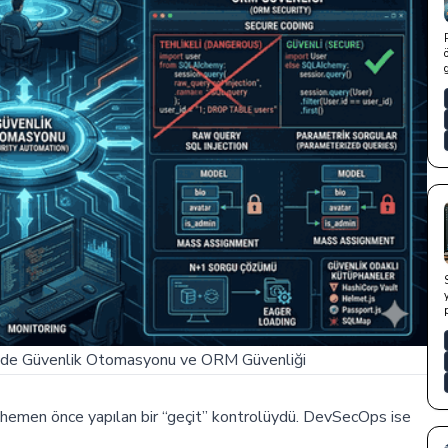
inde Güvenlik Otomasyonu ve ORM Güvenliği
hemen önce yapılan bir “geçit” kontrolüydü. DevSecOps ise