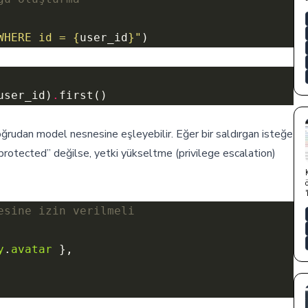
WHERE id = 
{
user_id
}
"
user_id)
.
udan model nesnesine eşleyebilir. Eğer bir saldırgan isteğe
protected” değilse, yetki yükseltme (privilege escalation)
y
.
avatar