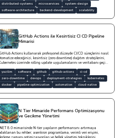
distributed-systems
microservices
system-design
software-architecture
backend-development
scalability
GitHub Actions ile Kesintisiz CI CD Pipeline
Mimarisi
GitHub Actions kullanarak profesyonel düzeyde CI/CD süreçlerini nasıl
otomatize edeceğinizi, kesintisiz (zero downtime) dağıtım stratejilerini,
Kubernetes üzerinde rolling update uygulamalarını ve veritabanı geçiş
süreçlerinde dikkat edilmesi gereken teknik detayları bu yazıda yer
almaktadır.
yazilim
software
github
github-actions
ci-cd
zero-downtime
devops
deployment-strategies
kubernetes
docker
pipeline-optimization
automation
cloud-native
N Tier Mimaride Performans Optimizasyonu
ve Gecikme Yönetimi
.NET 8.0 mimarisinde N-tier yapıların performansını artırmaya
odaklanan bu rehber; asenkron programlama, verimli veri erişimi,
derleme zamanı optimizasyonları ve bellek yönetimi tekniklerini