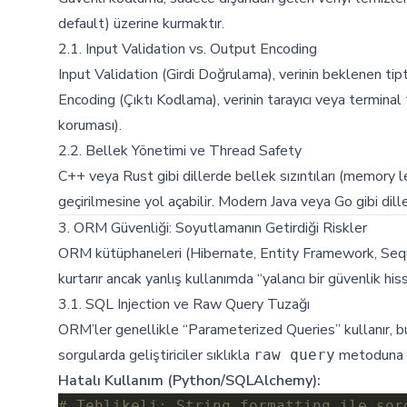
default) üzerine kurmaktır.
2.1. Input Validation vs. Output Encoding
Input Validation (Girdi Doğrulama), verinin beklenen t
Encoding (Çıktı Kodlama), verinin tarayıcı veya terminal 
koruması).
2.2. Bellek Yönetimi ve Thread Safety
C++ veya Rust gibi dillerde bellek sızıntıları (memory 
geçirilmesine yol açabilir. Modern Java veya Go gibi diller
3. ORM Güvenliği: Soyutlamanın Getirdiği Riskler
ORM kütüphaneleri (Hibernate, Entity Framework, Sequ
kurtarır ancak yanlış kullanımda “yalancı bir güvenlik hissi
3.1. SQL Injection ve Raw Query Tuzağı
ORM’ler genellikle “Parameterized Queries” kullanır, b
sorgularda geliştiriciler sıklıkla
metoduna b
raw query
Hatalı Kullanım (Python/SQLAlchemy):
# Tehlikeli: String formatting ile sor