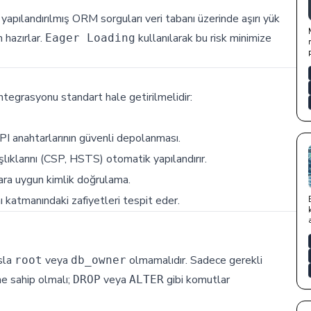
yapılandırılmış ORM sorguları veri tabanı üzerinde aşırı yük
 hazırlar.
kullanılarak bu risk minimize
Eager Loading
ntegrasyonu standart hale getirilmelidir:
PI anahtarlarının güvenli depolanması.
ıklarını (CSP, HSTS) otomatik yapılandırır.
ara uygun kimlik doğrulama.
ı katmanındaki zafiyetleri tespit eder.
asla
veya
olmamalıdır. Sadece gerekli
root
db_owner
ne sahip olmalı;
veya
gibi komutlar
DROP
ALTER