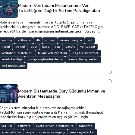
Modern Veritabanı Mimarilerinde Veri
Tutarlılığı ve Dağıtık Sistem Paradigmaları
Modern veritabanı mimarilerinde veri tutarlılığı, performans ve
ölçeklenebilirlik dengesini kurmak; ACID, BASE, CAP ve PACELC gibi
temel dağıtık sistem paradigmalarını anlamaktan geçer. Bu yazı,
ilişkisel RDBMS tasarımlarından NoSQL sistemlere uzanan veri
modelleme süreçlerini, normalizasyon formlarını ve kod örnekleriyle
yazilim
software
db
rdbms
normalizasyon
sql
optimizasyon stratejilerini ele almaktadır.
nosql
no-sql
acid
base
cap
pacelc
veritabani
veritabani-sistemleri
buyuk-veri-yonetimi
dagitik-sistemler
veri-tutarliligi
postgresql-indeksleme
transaction-yonetimi
veri-modelleme
Modern Sistemlerde Olay Güdümlü Mimari ve
Asenkron Mesajlaşma
Dağıtık sistem mimarlar için asenkron mesajlaşma rehberi.
RabbitMQ’nun esnek routing yapısı ile Kafka’nın yüksek throughput
."
; exit 1; 
}
kapasitesini karşılaştırın, projenize en uygun çözümü seçin.
yazilim
software
event-driven-architecture
rabbitmq
apache-kafka
asynchronous-messaging
message-broker