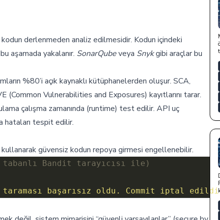
kodun derlenmeden analiz edilmesidir. Kodun içindeki
.) bu aşamada yakalanır.
SonarQube
veya
Snyk
gibi araçlar bu
mların %80’i açık kaynaklı kütüphanelerden oluşur. SCA,
VE (Common Vulnerabilities and Exposures) kayıtlarını tarar.
ama çalışma zamanında (runtime) test edilir. API uç
 hataları tespit edilir.
kullanarak güvensiz kodun repoya girmesi engellenebilir.
 tabanlı Bandit tarayıcısı ile)
 taraması başarısız oldu. Commit iptal edildi
ek değil, sistem mimarisini “güvenli varsayılanlar” (secure by