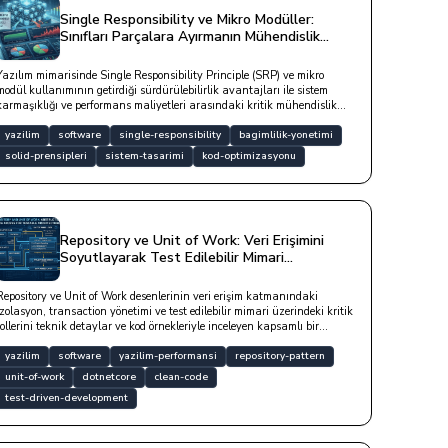
Single Responsibility ve Mikro Modüller:
Sınıfları Parçalara Ayırmanın Mühendislik
Maliyeti
Yazılım mimarisinde Single Responsibility Principle (SRP) ve mikro
modül kullanımının getirdiği sürdürülebilirlik avantajları ile sistem
karmaşıklığı ve performans maliyetleri arasındaki kritik mühendislik
dengesini inceleyen bir yazıdır.
yazilim
software
single-responsibility
bagimlilik-yonetimi
solid-prensipleri
sistem-tasarimi
kod-optimizasyonu
Repository ve Unit of Work: Veri Erişimini
Soyutlayarak Test Edilebilir Mimari
Oluşturmak
Repository ve Unit of Work desenlerinin veri erişim katmanındaki
izolasyon, transaction yönetimi ve test edilebilir mimari üzerindeki kritik
rollerini teknik detaylar ve kod örnekleriyle inceleyen kapsamlı bir
çalışmadır.
yazilim
software
yazilim-performansi
repository-pattern
unit-of-work
dotnetcore
clean-code
test-driven-development