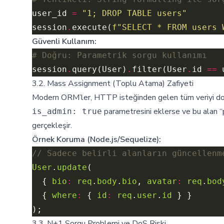
user_id 
=
"1; DROP TABLE users"
session
.
execute(
f
"SELECT * FROM users 
Güvenli Kullanım:
# Doğru: Parametrik sorgu kullanımı
session
.
query(User)
.
filter(User
.
id 
==
 
3.2. Mass Assignment (Toplu Atama) Zafiyeti
Modern ORM’ler, HTTP isteğinden gelen tüm veriyi doğr
parametresini eklerse ve bu alan “
is_admin: true
gerçekleşir.
Örnek Koruma (Node.js/Sequelize):
User
.
update
  { 
bio
:
req
.
body
.
bio
, 
avatar
:
req
.
bod
  { 
where
:
 { 
id
:
req
.
user
.
id
3.3. N+1 Sorgu Problemi ve DoS Riski