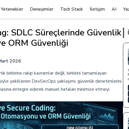
Yetenekler
Deneyimler
Tech Stack
İletişim
AI
Ya
g: SDLC Süreçlerinde Güvenlik
e ORM Güvenliği
Mart 2026
k birbirine rakip kavramlar değil, birbirini tamamlayan
esiyle şekillenen DevSecOps yaklaşımı, güvenlik denetimlerini
asına entegre ederek manuel hataları minimize etmeyi