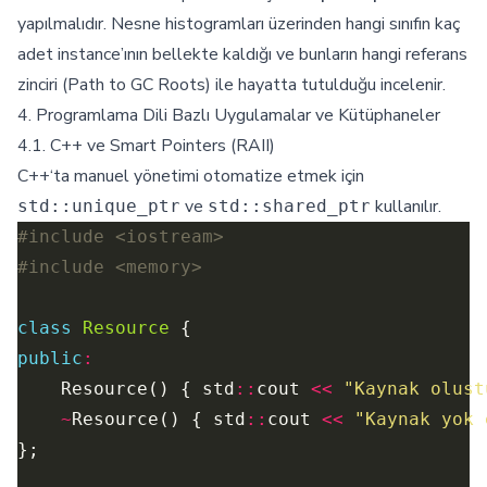
yapılmalıdır. Nesne histogramları üzerinden hangi sınıfın kaç
adet instance’ının bellekte kaldığı ve bunların hangi referans
zinciri (Path to GC Roots) ile hayatta tutulduğu incelenir.
4. Programlama Dili Bazlı Uygulamalar ve Kütüphaneler
4.1. C++ ve Smart Pointers (RAII)
C++‘ta manuel yönetimi otomatize etmek için
ve
kullanılır.
std::unique_ptr
std::shared_ptr
#include
<iostream>
#include
<memory>
class
Resource
public
:
    Resource() { std
::
cout 
<<
"Kaynak olust
~
Resource() { std
::
cout 
<<
"Kaynak yok 