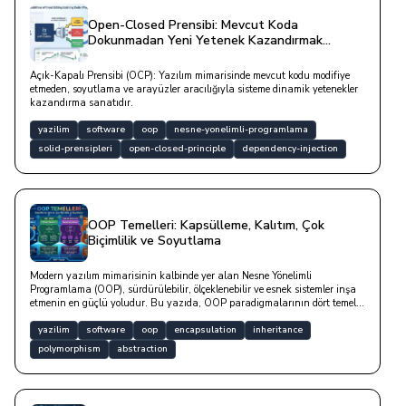
Open-Closed Prensibi: Mevcut Koda
Dokunmadan Yeni Yetenek Kazandırmak
(Plugin Mimarisi)
Açık-Kapalı Prensibi (OCP): Yazılım mimarisinde mevcut kodu modifiye
etmeden, soyutlama ve arayüzler aracılığıyla sisteme dinamik yetenekler
kazandırma sanatıdır.
yazilim
software
oop
nesne-yonelimli-programlama
solid-prensipleri
open-closed-principle
dependency-injection
OOP Temelleri: Kapsülleme, Kalıtım, Çok
Biçimlilik ve Soyutlama
Modern yazılım mimarisinin kalbinde yer alan Nesne Yönelimli
Programlama (OOP), sürdürülebilir, ölçeklenebilir ve esnek sistemler inşa
etmenin en güçlü yoludur. Bu yazıda, OOP paradigmalarının dört temel
direği olan Soyutlama (Abstraction), Kapsülleme (Encapsulation), Kalıtım
(Inheritance) ve Çok Biçimlilik (Polymorphism) kavramlarını teorik bir
yazilim
software
oop
encapsulation
inheritance
anlatımın ötesine taşınmaktadır.
polymorphism
abstraction