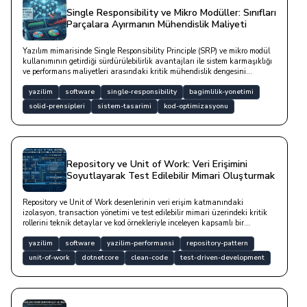
Single Responsibility ve Mikro Modüller: Sınıfları
Parçalara Ayırmanın Mühendislik Maliyeti
Yazılım mimarisinde Single Responsibility Principle (SRP) ve mikro modül
kullanımının getirdiği sürdürülebilirlik avantajları ile sistem karmaşıklığı
ve performans maliyetleri arasındaki kritik mühendislik dengesini
inceleyen bir yazıdır.
yazilim
software
single-responsibility
bagimlilik-yonetimi
solid-prensipleri
sistem-tasarimi
kod-optimizasyonu
Repository ve Unit of Work: Veri Erişimini
Soyutlayarak Test Edilebilir Mimari Oluşturmak
Repository ve Unit of Work desenlerinin veri erişim katmanındaki
izolasyon, transaction yönetimi ve test edilebilir mimari üzerindeki kritik
rollerini teknik detaylar ve kod örnekleriyle inceleyen kapsamlı bir
çalışmadır.
yazilim
software
yazilim-performansi
repository-pattern
unit-of-work
dotnetcore
clean-code
test-driven-development