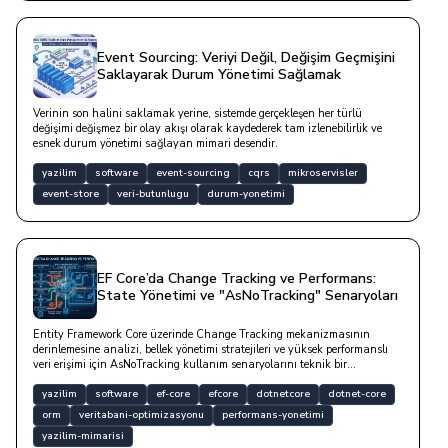
Event Sourcing: Veriyi Değil, Değişim Geçmişini
Saklayarak Durum Yönetimi Sağlamak
Verinin son halini saklamak yerine, sistemde gerçekleşen her türlü
değişimi değişmez bir olay akışı olarak kaydederek tam izlenebilirlik ve
esnek durum yönetimi sağlayan mimari desendir.
yazilim
software
event-sourcing
cqrs
mikroservisler
event-store
veri-butunlugu
durum-yonetimi
EF Core’da Change Tracking ve Performans:
State Yönetimi ve "AsNoTracking" Senaryoları
Entity Framework Core üzerinde Change Tracking mekanizmasının
derinlemesine analizi, bellek yönetimi stratejileri ve yüksek performanslı
veri erişimi için AsNoTracking kullanım senaryolarını teknik bir
perspektifle ele alan kapsamlı bir yazıdır.
yazilim
software
ef-core
efcore
dotnetcore
dotnet-core
orm
veritabani-optimizasyonu
performans-yonetimi
yazilim-mimarisi