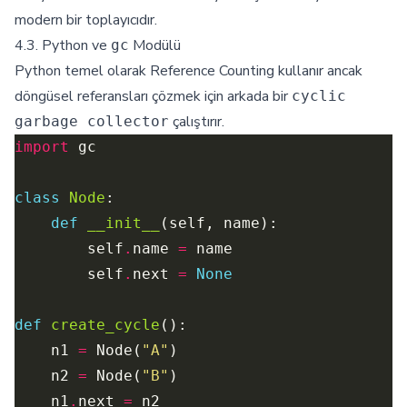
modern bir toplayıcıdır.
4.3. Python ve
Modülü
gc
Python temel olarak Reference Counting kullanır ancak
döngüsel referansları çözmek için arkada bir
cyclic
çalıştırır.
garbage collector
import
class
Node
def
__init__
        self
.
name 
=
        self
.
next 
=
None
def
create_cycle
    n1 
=
 Node(
"A"
    n2 
=
 Node(
"B"
    n1
.
next 
=