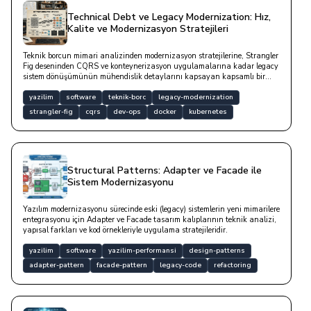
Technical Debt ve Legacy Modernization: Hız,
Kalite ve Modernizasyon Stratejileri
Teknik borcun mimari analizinden modernizasyon stratejilerine, Strangler
Fig deseninden CQRS ve konteynerizasyon uygulamalarına kadar legacy
sistem dönüşümünün mühendislik detaylarını kapsayan kapsamlı bir
yazıdır.
yazilim
software
teknik-borc
legacy-modernization
strangler-fig
cqrs
dev-ops
docker
kubernetes
Structural Patterns: Adapter ve Facade ile
Sistem Modernizasyonu
Yazılım modernizasyonu sürecinde eski (legacy) sistemlerin yeni mimarilere
entegrasyonu için Adapter ve Facade tasarım kalıplarının teknik analizi,
yapısal farkları ve kod örnekleriyle uygulama stratejileridir.
yazilim
software
yazilim-performansi
design-patterns
adapter-pattern
facade-pattern
legacy-code
refactoring