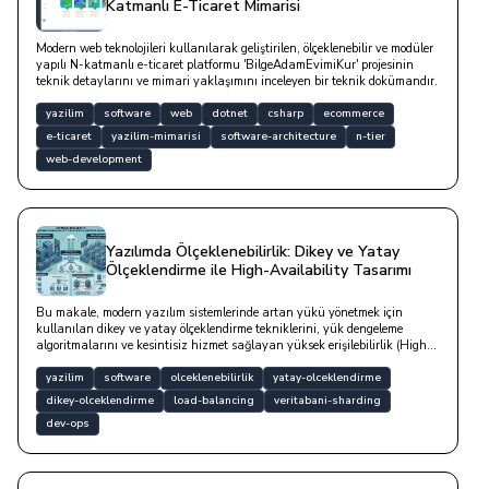
Katmanlı E-Ticaret Mimarisi
Modern web teknolojileri kullanılarak geliştirilen, ölçeklenebilir ve modüler
yapılı N-katmanlı e-ticaret platformu 'BilgeAdamEvimiKur' projesinin
teknik detaylarını ve mimari yaklaşımını inceleyen bir teknik dokümandır.
yazilim
software
web
dotnet
csharp
ecommerce
e-ticaret
yazilim-mimarisi
software-architecture
n-tier
web-development
Yazılımda Ölçeklenebilirlik: Dikey ve Yatay
Ölçeklendirme ile High-Availability Tasarımı
Bu makale, modern yazılım sistemlerinde artan yükü yönetmek için
kullanılan dikey ve yatay ölçeklendirme tekniklerini, yük dengeleme
algoritmalarını ve kesintisiz hizmet sağlayan yüksek erişilebilirlik (High-
Availability) mimarilerini teknik kod örnekleriyle derinlemesine
incelemektedir.
yazilim
software
olceklenebilirlik
yatay-olceklendirme
dikey-olceklendirme
load-balancing
veritabani-sharding
dev-ops