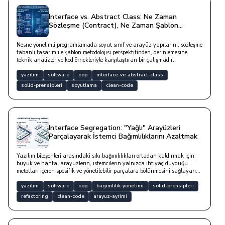
Interface vs. Abstract Class: Ne Zaman
Sözleşme (Contract), Ne Zaman Şablon
(Template)?
Nesne yönelimli programlamada soyut sınıf ve arayüz yapılarını; sözleşme
tabanlı tasarım ile şablon metodolojisi perspektifinden, derinlemesine
teknik analizler ve kod örnekleriyle karşılaştıran bir çalışmadır.
yazilim
software
oop
interface-ve-abstract-class
solid-prensipleri
soyutlama
clean-code
Interface Segregation: "Yağlı" Arayüzleri
Parçalayarak İstemci Bağımlılıklarını Azaltmak
Yazılım bileşenleri arasındaki sıkı bağımlılıkları ortadan kaldırmak için
büyük ve hantal arayüzlerin, istemcilerin yalnızca ihtiyaç duyduğu
metotları içeren spesifik ve yönetilebilir parçalara bölünmesini sağlayan
temel bir tasarım prensibidir.
yazilim
software
oop
bagimlilik-yonetimi
solid-prensipleri
refactoring
clean-code
arayuz-ayrimi