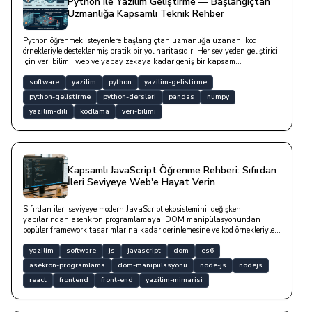
Python ile Yazılım Geliştirme — Başlangıçtan
Uzmanlığa Kapsamlı Teknik Rehber
Python öğrenmek isteyenlere başlangıçtan uzmanlığa uzanan, kod
örnekleriyle desteklenmiş pratik bir yol haritasıdır. Her seviyeden geliştirici
için veri bilimi, web ve yapay zekaya kadar geniş bir kapsam
sunmaktadır.
software
yazilim
python
yazilim-gelistirme
python-gelistirme
python-dersleri
pandas
numpy
yazilim-dili
kodlama
veri-bilimi
Kapsamlı JavaScript Öğrenme Rehberi: Sıfırdan
İleri Seviyeye Web'e Hayat Verin
Sıfırdan ileri seviyeye modern JavaScript ekosistemini, değişken
yapılarından asenkron programlamaya, DOM manipülasyonundan
popüler framework tasarımlarına kadar derinlemesine ve kod örnekleriyle
inceleyen detaylı teknik yazıdır.
yazilim
software
js
javascript
dom
es6
asekron-programlama
dom-manipulasyonu
node-js
nodejs
react
frontend
front-end
yazilim-mimarisi