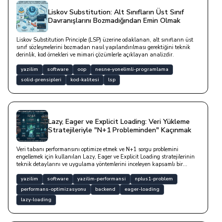
Liskov Substitution: Alt Sınıfların Üst Sınıf
Davranışlarını Bozmadığından Emin Olmak
Liskov Substitution Principle (LSP) üzerine odaklanan, alt sınıfların üst
sınıf sözleşmelerini bozmadan nasıl yapılandırılması gerektiğini teknik
derinlik, kod örnekleri ve mimari çözümlerle açıklayan analizdir.
yazilim
software
oop
nesne-yonelimli-programlama
solid-prensipleri
kod-kalitesi
lsp
Lazy, Eager ve Explicit Loading: Veri Yükleme
Stratejileriyle "N+1 Probleminden" Kaçınmak
Veri tabanı performansını optimize etmek ve N+1 sorgu problemini
engellemek için kullanılan Lazy, Eager ve Explicit Loading stratejilerinin
teknik detaylarını ve uygulama yöntemlerini inceleyen kapsamlı bir
rehberdir.
yazilim
software
yazilim-performansi
nplus1-problem
performans-optimizasyonu
backend
eager-loading
lazy-loading