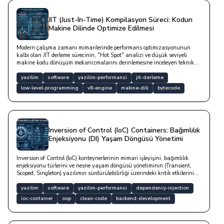
JIT (Just-In-Time) Kompilasyon Süreci: Kodun
Makine Dilinde Optimize Edilmesi
Modern çalışma zamanı mimarilerinde performans optimizasyonunun
kalbi olan JIT derleme sürecinin, "Hot Spot" analizi ve düşük seviyeli
makine kodu dönüşüm mekanizmalarını derinlemesine inceleyen teknik
bir yazıdır.
yazilim
software
yazilim-performansi
jit-derleme
low-level-programming
v8-engine
makine-dili
bytecode
Inversion of Control (IoC) Containers: Bağımlılık
Enjeksiyonu (DI) Yaşam Döngüsü Yönetimi
Inversion of Control (IoC) konteynerlerinin mimari işleyişini, bağımlılık
enjeksiyonu türlerini ve nesne yaşam döngüsü yönetiminin (Transient,
Scoped, Singleton) yazılımın sürdürülebilirliği üzerindeki kritik etkilerini
teknik bir derinlikle ele alan çalışmadır.
yazilim
software
yazilim-performansi
dependency-injection
ioc-container
oop
clean-code
backend-development