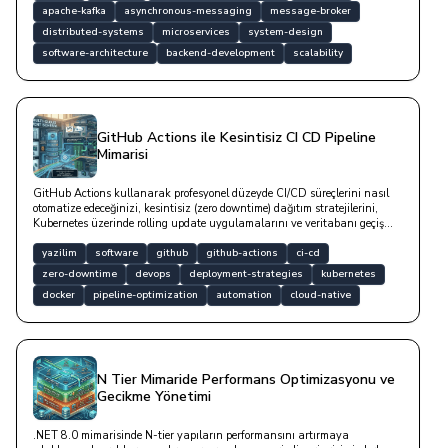
apache-kafka
asynchronous-messaging
message-broker
distributed-systems
microservices
system-design
software-architecture
backend-development
scalability
GitHub Actions ile Kesintisiz CI CD Pipeline
Mimarisi
GitHub Actions kullanarak profesyonel düzeyde CI/CD süreçlerini nasıl
otomatize edeceğinizi, kesintisiz (zero downtime) dağıtım stratejilerini,
Kubernetes üzerinde rolling update uygulamalarını ve veritabanı geçiş
süreçlerinde dikkat edilmesi gereken teknik detayları bu yazıda yer
almaktadır.
yazilim
software
github
github-actions
ci-cd
zero-downtime
devops
deployment-strategies
kubernetes
docker
pipeline-optimization
automation
cloud-native
N Tier Mimaride Performans Optimizasyonu ve
Gecikme Yönetimi
.NET 8.0 mimarisinde N-tier yapıların performansını artırmaya