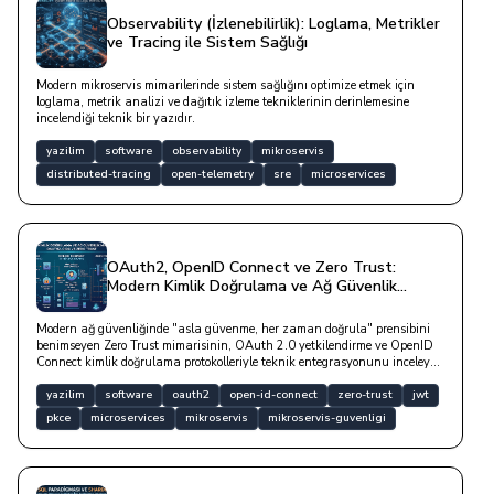
Observability (İzlenebilirlik): Loglama, Metrikler
ve Tracing ile Sistem Sağlığı
Modern mikroservis mimarilerinde sistem sağlığını optimize etmek için
loglama, metrik analizi ve dağıtık izleme tekniklerinin derinlemesine
incelendiği teknik bir yazıdır.
yazilim
software
observability
mikroservis
distributed-tracing
open-telemetry
sre
microservices
OAuth2, OpenID Connect ve Zero Trust:
Modern Kimlik Doğrulama ve Ağ Güvenlik
Mimarileri
Modern ağ güvenliğinde "asla güvenme, her zaman doğrula" prensibini
benimseyen Zero Trust mimarisinin, OAuth 2.0 yetkilendirme ve OpenID
Connect kimlik doğrulama protokolleriyle teknik entegrasyonunu inceleyen
bir yazıdır.
yazilim
software
oauth2
open-id-connect
zero-trust
jwt
pkce
microservices
mikroservis
mikroservis-guvenligi