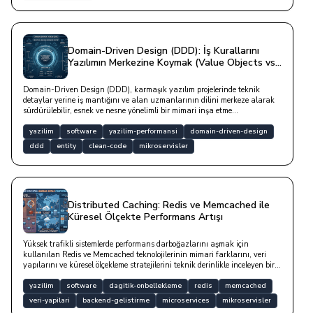
Domain-Driven Design (DDD): İş Kurallarını
Yazılımın Merkezine Koymak (Value Objects vs.
Entities)
Domain-Driven Design (DDD), karmaşık yazılım projelerinde teknik
detaylar yerine iş mantığını ve alan uzmanlarının dilini merkeze alarak
sürdürülebilir, esnek ve nesne yönelimli bir mimari inşa etme
metodolojisidir.
yazilim
software
yazilim-performansi
domain-driven-design
ddd
entity
clean-code
mikroservisler
Distributed Caching: Redis ve Memcached ile
Küresel Ölçekte Performans Artışı
Yüksek trafikli sistemlerde performans darboğazlarını aşmak için
kullanılan Redis ve Memcached teknolojilerinin mimari farklarını, veri
yapılarını ve küresel ölçekleme stratejilerini teknik derinlikle inceleyen bir
çalışmadır.
yazilim
software
dagitik-onbellekleme
redis
memcached
veri-yapilari
backend-gelistirme
microservices
mikroservisler