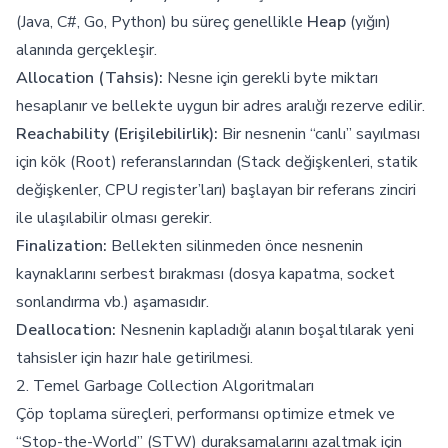
(Java, C#, Go, Python) bu süreç genellikle
Heap
(yığın)
alanında gerçekleşir.
Allocation (Tahsis):
Nesne için gerekli byte miktarı
hesaplanır ve bellekte uygun bir adres aralığı rezerve edilir.
Reachability (Erişilebilirlik):
Bir nesnenin “canlı” sayılması
için kök (Root) referanslarından (Stack değişkenleri, statik
değişkenler, CPU register’ları) başlayan bir referans zinciri
ile ulaşılabilir olması gerekir.
Finalization:
Bellekten silinmeden önce nesnenin
kaynaklarını serbest bırakması (dosya kapatma, socket
sonlandırma vb.) aşamasıdır.
Deallocation:
Nesnenin kapladığı alanın boşaltılarak yeni
tahsisler için hazır hale getirilmesi.
2. Temel Garbage Collection Algoritmaları
Çöp toplama süreçleri, performansı optimize etmek ve
“Stop-the-World” (STW) duraksamalarını azaltmak için