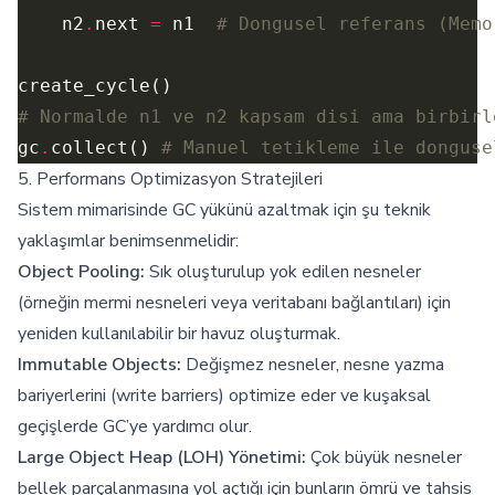
    n2
.
next 
=
 n1  
# Dongusel referans (Memo
# Normalde n1 ve n2 kapsam disi ama birbirl
gc
.
collect() 
# Manuel tetikleme ile donguse
5. Performans Optimizasyon Stratejileri
Sistem mimarisinde GC yükünü azaltmak için şu teknik
yaklaşımlar benimsenmelidir:
Object Pooling:
Sık oluşturulup yok edilen nesneler
(örneğin mermi nesneleri veya veritabanı bağlantıları) için
yeniden kullanılabilir bir havuz oluşturmak.
Immutable Objects:
Değişmez nesneler, nesne yazma
bariyerlerini (write barriers) optimize eder ve kuşaksal
geçişlerde GC’ye yardımcı olur.
Large Object Heap (LOH) Yönetimi:
Çok büyük nesneler
bellek parçalanmasına yol açtığı için bunların ömrü ve tahsis