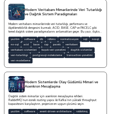
Modern Veritabanı Mimarilerinde Veri Tutarlılığı
ve Dağıtık Sistem Paradigmaları
Modern veritabanı mimarilerinde veri tutarlılığı, performans ve
ölçeklenebilirlik dengesini kurmak; ACID, BASE, CAP ve PACELC gibi
temel dağıtık sistem paradigmalarını anlamaktan geçer. Bu yazı, ilişkisel
RDBMS tasarımlarından NoSQL sistemlere uzanan veri modelleme
süreçlerini, normalizasyon formlarını ve kod örnekleriyle optimizasyon
yazilim
software
db
rdbms
normalizasyon
sql
nosql
stratejilerini ele almaktadır.
no-sql
acid
base
cap
pacelc
veritabani
veritabani-sistemleri
buyuk-veri-yonetimi
dagitik-sistemler
veri-tutarliligi
postgresql-indeksleme
transaction-yonetimi
veri-modelleme
Modern Sistemlerde Olay Güdümlü Mimari ve
Asenkron Mesajlaşma
Dağıtık sistem mimarlar için asenkron mesajlaşma rehberi.
RabbitMQ’nun esnek routing yapısı ile Kafka’nın yüksek throughput
kapasitesini karşılaştırın, projenize en uygun çözümü seçin.
yazilim
software
event-driven-architecture
rabbitmq