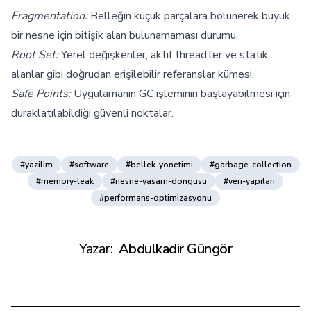
Fragmentation:
Belleğin küçük parçalara bölünerek büyük
bir nesne için bitişik alan bulunamaması durumu.
Root Set:
Yerel değişkenler, aktif thread’ler ve statik
alanlar gibi doğrudan erişilebilir referanslar kümesi.
Safe Points:
Uygulamanın GC işleminin başlayabilmesi için
duraklatılabildiği güvenli noktalar.
#yazilim
#software
#bellek-yonetimi
#garbage-collection
#memory-leak
#nesne-yasam-dongusu
#veri-yapilari
#performans-optimizasyonu
Yazar:
Abdulkadir Güngör