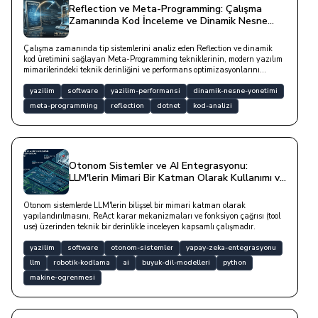
Reflection ve Meta-Programming: Çalışma
Zamanında Kod İnceleme ve Dinamik Nesne
Yönetimi
Çalışma zamanında tip sistemlerini analiz eden Reflection ve dinamik
kod üretimini sağlayan Meta-Programming tekniklerinin, modern yazılım
mimarilerindeki teknik derinliğini ve performans optimizasyonlarını
inceleyen kapsamlı bir çalışmadır.
yazilim
software
yazilim-performansi
dinamik-nesne-yonetimi
meta-programming
reflection
dotnet
kod-analizi
Otonom Sistemler ve AI Entegrasyonu:
LLM'lerin Mimari Bir Katman Olarak Kullanımı ve
Kod Analizi
Otonom sistemlerde LLM'lerin bilişsel bir mimari katman olarak
yapılandırılmasını, ReAct karar mekanizmaları ve fonksiyon çağrısı (tool
use) üzerinden teknik bir derinlikle inceleyen kapsamlı çalışmadır.
yazilim
software
otonom-sistemler
yapay-zeka-entegrasyonu
llm
robotik-kodlama
ai
buyuk-dil-modelleri
python
makine-ogrenmesi