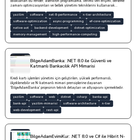
odaklanan bu rehber; asenkron programlama, verimli veri erişimi, derleme
zamanı optimizasyonları ve bellek yönetimi tekniklerini kullanarak
katmanlar arası gecikmeleri nasıl minimize edebileceğinizi teknik
detaylarla açıklanmaktadır.
yazilim
software
net-8-performance
n-tier-architecture
software-optimization
async-programming
ef-core-optimization
native-aot
backend-development
dotnet-optimization
memory-management
high-performance-computing
BilgeAdamBanka: .NET 8.0 ile Güvenli ve
Katmanlı Bankacılık API Mimarisi
Kredi kartı işlemleri yönetimi için geliştirilen, yüksek performanslı,
ölçeklenebilir ve N-katmanlı mimari prensiplerine dayanan
'BilgeAdamBanka' projesinin teknik detayları ve altyapısını içermektedir.
yazilim
software
web
dotnet
csharp
banka-api
bank-api
yazilim-mimarisi
software-architecture
n-tier
web-development
rest-api
BilgeAdamEvimiKur: .NET 8.0 ve C# ile Hibrit N-