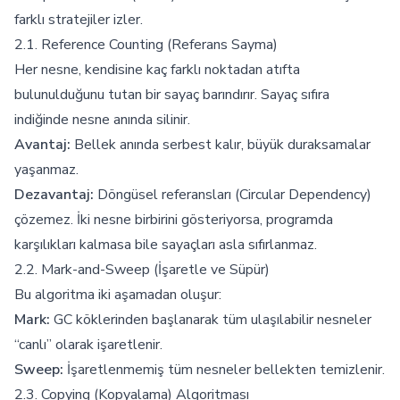
farklı stratejiler izler.
2.1. Reference Counting (Referans Sayma)
Her nesne, kendisine kaç farklı noktadan atıfta
bulunulduğunu tutan bir sayaç barındırır. Sayaç sıfıra
indiğinde nesne anında silinir.
Avantaj:
Bellek anında serbest kalır, büyük duraksamalar
yaşanmaz.
Dezavantaj:
Döngüsel referansları (Circular Dependency)
çözemez. İki nesne birbirini gösteriyorsa, programda
karşılıkları kalmasa bile sayaçları asla sıfırlanmaz.
2.2. Mark-and-Sweep (İşaretle ve Süpür)
Bu algoritma iki aşamadan oluşur:
Mark:
GC köklerinden başlanarak tüm ulaşılabilir nesneler
“canlı” olarak işaretlenir.
Sweep:
İşaretlenmemiş tüm nesneler bellekten temizlenir.
2.3. Copying (Kopyalama) Algoritması