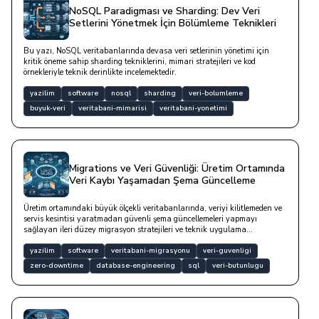
NoSQL Paradigması ve Sharding: Dev Veri
Setlerini Yönetmek İçin Bölümleme Teknikleri
Bu yazı, NoSQL veritabanlarında devasa veri setlerinin yönetimi için
kritik öneme sahip sharding tekniklerini, mimari stratejileri ve kod
örnekleriyle teknik derinlikte incelemektedir.
yazilim
software
nosql
sharding
veri-bolumleme
buyuk-veri
veritabani-mimarisi
veritabani-yonetimi
Migrations ve Veri Güvenliği: Üretim Ortamında
Veri Kaybı Yaşamadan Şema Güncelleme
Üretim ortamındaki büyük ölçekli veritabanlarında, veriyi kilitlemeden ve
servis kesintisi yaratmadan güvenli şema güncellemeleri yapmayı
sağlayan ileri düzey migrasyon stratejileri ve teknik uygulama
yöntemleridir.
yazilim
software
veritabani-migrasyonu
veri-guvenligi
zero-downtime
database-engineering
sql
veri-butunlugu