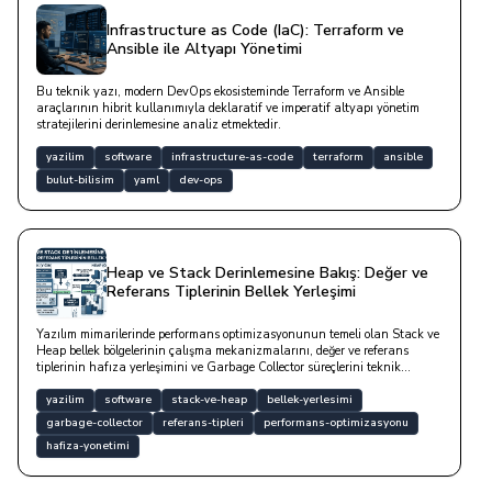
Infrastructure as Code (IaC): Terraform ve
Ansible ile Altyapı Yönetimi
Bu teknik yazı, modern DevOps ekosisteminde Terraform ve Ansible
araçlarının hibrit kullanımıyla deklaratif ve imperatif altyapı yönetim
stratejilerini derinlemesine analiz etmektedir.
yazilim
software
infrastructure-as-code
terraform
ansible
bulut-bilisim
yaml
dev-ops
Heap ve Stack Derinlemesine Bakış: Değer ve
Referans Tiplerinin Bellek Yerleşimi
Yazılım mimarilerinde performans optimizasyonunun temeli olan Stack ve
Heap bellek bölgelerinin çalışma mekanizmalarını, değer ve referans
tiplerinin hafıza yerleşimini ve Garbage Collector süreçlerini teknik
derinlikte inceleyen bir çalışmadır.
yazilim
software
stack-ve-heap
bellek-yerlesimi
garbage-collector
referans-tipleri
performans-optimizasyonu
hafiza-yonetimi