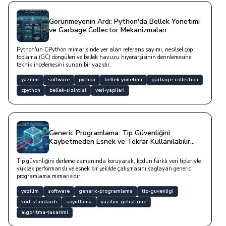
Görünmeyenin Ardı: Python'da Bellek Yönetimi
ve Garbage Collector Mekanizmaları
Python'un CPython mimarisinde yer alan referans sayımı, nesilsel çöp
toplama (GC) döngüleri ve bellek havuzu hiyerarşisinin derinlemesine
teknik incelemesini sunan bir yazıdır.
yazilim
software
python
bellek-yonetimi
garbage-collection
cpython
bellek-sizintisi
veri-yapilari
Generic Programlama: Tip Güvenliğini
Kaybetmeden Esnek ve Tekrar Kullanılabilir
Yapılar Kurmak
Tip güvenliğini derleme zamanında koruyarak, kodun farklı veri tipleriyle
yüksek performanslı ve esnek bir şekilde çalışmasını sağlayan generic
programlama mimarisidir.
yazilim
software
generic-programlama
tip-guvenligi
kod-standardi
soyutlama
yazilim-gelistirme
algoritma-tasarimi