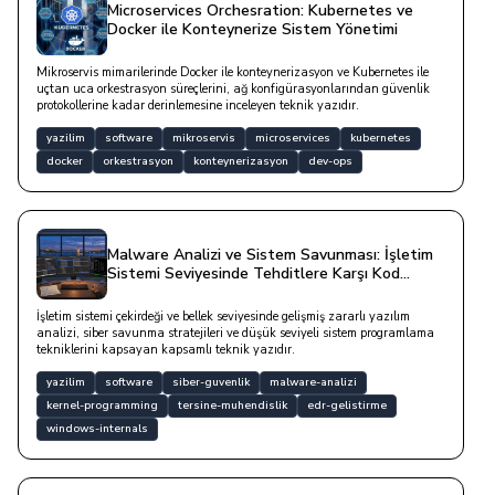
Microservices Orchesration: Kubernetes ve
Docker ile Konteynerize Sistem Yönetimi
Mikroservis mimarilerinde Docker ile konteynerizasyon ve Kubernetes ile
uçtan uca orkestrasyon süreçlerini, ağ konfigürasyonlarından güvenlik
protokollerine kadar derinlemesine inceleyen teknik yazıdır.
yazilim
software
mikroservis
microservices
kubernetes
docker
orkestrasyon
konteynerizasyon
dev-ops
Malware Analizi ve Sistem Savunması: İşletim
Sistemi Seviyesinde Tehditlere Karşı Kod
Yazımı
İşletim sistemi çekirdeği ve bellek seviyesinde gelişmiş zararlı yazılım
analizi, siber savunma stratejileri ve düşük seviyeli sistem programlama
tekniklerini kapsayan kapsamlı teknik yazıdır.
yazilim
software
siber-guvenlik
malware-analizi
kernel-programming
tersine-muhendislik
edr-gelistirme
windows-internals