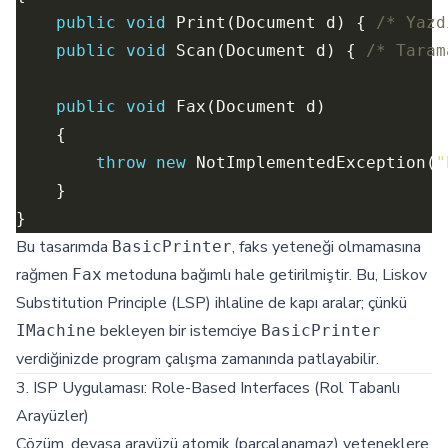
public
void
 Print(Document d) { 
/* Yazd
public
void
 Scan(Document d) { 
/* Taram
public
void
throw
new
 NotImplementedException(
"
Bu tasarımda
, faks yeteneği olmamasına
BasicPrinter
rağmen
metoduna bağımlı hale getirilmiştir. Bu, Liskov
Fax
Substitution Principle (LSP) ihlaline de kapı aralar; çünkü
bekleyen bir istemciye
IMachine
BasicPrinter
verdiğinizde program çalışma zamanında patlayabilir.
3. ISP Uygulaması: Role-Based Interfaces (Rol Tabanlı
Arayüzler)
Çözüm, devasa arayüzü atomik (parçalanamaz) yeteneklere