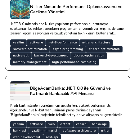
N Tier Mimaride Performans Optimizasyonu ve
Gecikme Yönetimi
.NET 8.0 mimarisinde N-tier yapıların performansını artırmaya
odaklanan bu rehber; asenkron programlama, verimli veri erişimi, derleme
zamanı optimizasyonları ve bellek yönetimi tekniklerini kullanarak
katmanlar arası gecikmeleri nasıl minimize edebileceğinizi teknik
detaylarla açıklanmaktadır.
yazilim
software
net-8-performance
n-tier-architecture
software-optimization
async-programming
ef-core-optimization
native-aot
backend-development
dotnet-optimization
memory-management
high-performance-computing
BilgeAdamBanka: .NET 8.0 ile Güvenli ve
Katmanlı Bankacılık API Mimarisi
Kredi kartı işlemleri yönetimi için geliştirilen, yüksek performanslı,
ölçeklenebilir ve N-katmanlı mimari prensiplerine dayanan
'BilgeAdamBanka' projesinin teknik detayları ve altyapısını içermektedir.
yazilim
software
web
dotnet
csharp
banka-api
bank-api
yazilim-mimarisi
software-architecture
n-tier
web-development
rest-api