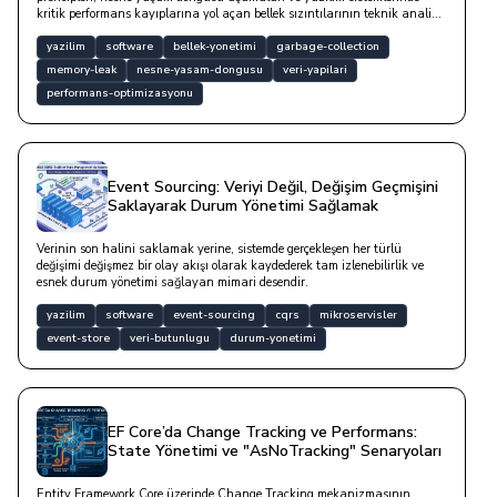
kritik performans kayıplarına yol açan bellek sızıntılarının teknik analiz
yöntemleridir.
yazilim
software
bellek-yonetimi
garbage-collection
memory-leak
nesne-yasam-dongusu
veri-yapilari
performans-optimizasyonu
Event Sourcing: Veriyi Değil, Değişim Geçmişini
Saklayarak Durum Yönetimi Sağlamak
Verinin son halini saklamak yerine, sistemde gerçekleşen her türlü
değişimi değişmez bir olay akışı olarak kaydederek tam izlenebilirlik ve
esnek durum yönetimi sağlayan mimari desendir.
yazilim
software
event-sourcing
cqrs
mikroservisler
event-store
veri-butunlugu
durum-yonetimi
EF Core’da Change Tracking ve Performans:
State Yönetimi ve "AsNoTracking" Senaryoları
Entity Framework Core üzerinde Change Tracking mekanizmasının