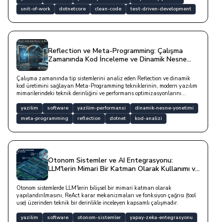
unit-of-work
dotnetcore
clean-code
test-driven-development
Reflection ve Meta-Programming: Çalışma
Zamanında Kod İnceleme ve Dinamik Nesne
Yönetimi
Çalışma zamanında tip sistemlerini analiz eden Reflection ve dinamik
kod üretimini sağlayan Meta-Programming tekniklerinin, modern yazılım
mimarilerindeki teknik derinliğini ve performans optimizasyonlarını
inceleyen kapsamlı bir çalışmadır.
yazilim
software
yazilim-performansi
dinamik-nesne-yonetimi
meta-programming
reflection
dotnet
kod-analizi
Otonom Sistemler ve AI Entegrasyonu:
LLM'lerin Mimari Bir Katman Olarak Kullanımı ve
Kod Analizi
Otonom sistemlerde LLM'lerin bilişsel bir mimari katman olarak
yapılandırılmasını, ReAct karar mekanizmaları ve fonksiyon çağrısı (tool
use) üzerinden teknik bir derinlikle inceleyen kapsamlı çalışmadır.
yazilim
software
otonom-sistemler
yapay-zeka-entegrasyonu