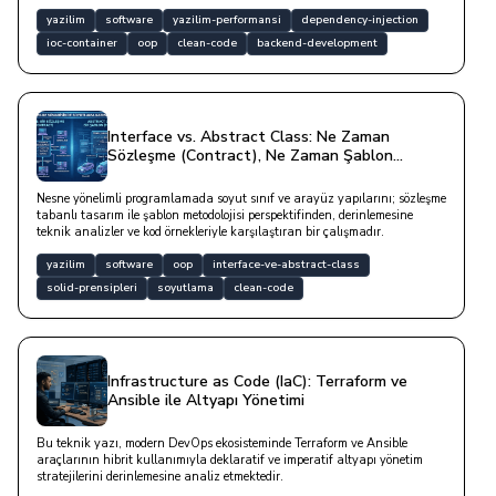
teknik bir derinlikle ele alan çalışmadır.
yazilim
software
yazilim-performansi
dependency-injection
ioc-container
oop
clean-code
backend-development
Interface vs. Abstract Class: Ne Zaman
Sözleşme (Contract), Ne Zaman Şablon
(Template)?
Nesne yönelimli programlamada soyut sınıf ve arayüz yapılarını; sözleşme
tabanlı tasarım ile şablon metodolojisi perspektifinden, derinlemesine
teknik analizler ve kod örnekleriyle karşılaştıran bir çalışmadır.
yazilim
software
oop
interface-ve-abstract-class
solid-prensipleri
soyutlama
clean-code
Infrastructure as Code (IaC): Terraform ve
Ansible ile Altyapı Yönetimi
Bu teknik yazı, modern DevOps ekosisteminde Terraform ve Ansible
araçlarının hibrit kullanımıyla deklaratif ve imperatif altyapı yönetim
stratejilerini derinlemesine analiz etmektedir.