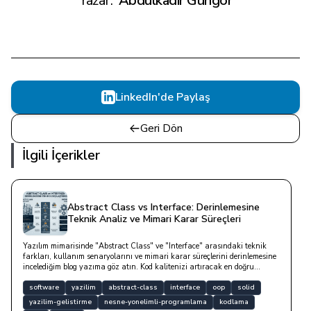
Yazar:
Abdulkadir Güngör
LinkedIn'de Paylaş
Geri Dön
İlgili İçerikler
Abstract Class vs Interface: Derinlemesine
Teknik Analiz ve Mimari Karar Süreçleri
Yazılım mimarisinde "Abstract Class" ve "Interface" arasındaki teknik
farkları, kullanım senaryolarını ve mimari karar süreçlerini derinlemesine
incelediğim blog yazıma göz atın. Kod kalitenizi artıracak en doğru
soyutlama yöntemini keşfedin.
software
yazilim
abstract-class
interface
oop
solid
yazilim-gelistirme
nesne-yonelimli-programlama
kodlama