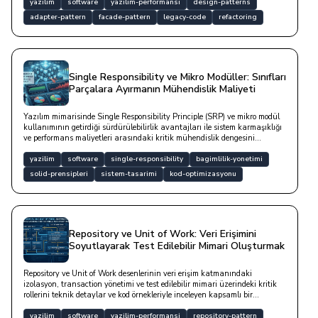
yazilim
software
yazilim-performansi
design-patterns
adapter-pattern
facade-pattern
legacy-code
refactoring
Single Responsibility ve Mikro Modüller: Sınıfları
Parçalara Ayırmanın Mühendislik Maliyeti
Yazılım mimarisinde Single Responsibility Principle (SRP) ve mikro modül
kullanımının getirdiği sürdürülebilirlik avantajları ile sistem karmaşıklığı
ve performans maliyetleri arasındaki kritik mühendislik dengesini
inceleyen bir yazıdır.
yazilim
software
single-responsibility
bagimlilik-yonetimi
solid-prensipleri
sistem-tasarimi
kod-optimizasyonu
Repository ve Unit of Work: Veri Erişimini
Soyutlayarak Test Edilebilir Mimari Oluşturmak
Repository ve Unit of Work desenlerinin veri erişim katmanındaki
izolasyon, transaction yönetimi ve test edilebilir mimari üzerindeki kritik
rollerini teknik detaylar ve kod örnekleriyle inceleyen kapsamlı bir
çalışmadır.
yazilim
software
yazilim-performansi
repository-pattern