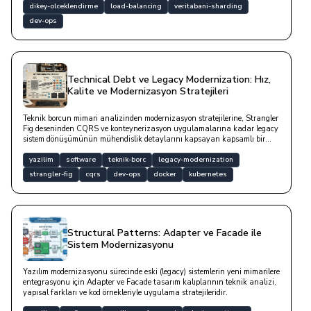
dikey-olceklendirme
load-balancing
veritabani-sharding
dev-ops
Technical Debt ve Legacy Modernization: Hız,
Kalite ve Modernizasyon Stratejileri
Teknik borcun mimari analizinden modernizasyon stratejilerine, Strangler
Fig deseninden CQRS ve konteynerizasyon uygulamalarına kadar legacy
sistem dönüşümünün mühendislik detaylarını kapsayan kapsamlı bir
yazıdır.
yazilim
software
teknik-borc
legacy-modernization
strangler-fig
cqrs
dev-ops
docker
kubernetes
Structural Patterns: Adapter ve Facade ile
Sistem Modernizasyonu
Yazılım modernizasyonu sürecinde eski (legacy) sistemlerin yeni mimarilere
entegrasyonu için Adapter ve Facade tasarım kalıplarının teknik analizi,
yapısal farkları ve kod örnekleriyle uygulama stratejileridir.