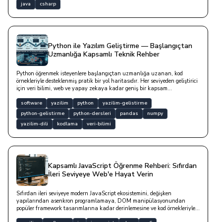
java
csharp
Python ile Yazılım Geliştirme — Başlangıçtan
Uzmanlığa Kapsamlı Teknik Rehber
Python öğrenmek isteyenlere başlangıçtan uzmanlığa uzanan, kod
örnekleriyle desteklenmiş pratik bir yol haritasıdır. Her seviyeden geliştirici
için veri bilimi, web ve yapay zekaya kadar geniş bir kapsam
sunmaktadır.
software
yazilim
python
yazilim-gelistirme
python-gelistirme
python-dersleri
pandas
numpy
yazilim-dili
kodlama
veri-bilimi
Kapsamlı JavaScript Öğrenme Rehberi: Sıfırdan
İleri Seviyeye Web'e Hayat Verin
Sıfırdan ileri seviyeye modern JavaScript ekosistemini, değişken
yapılarından asenkron programlamaya, DOM manipülasyonundan
popüler framework tasarımlarına kadar derinlemesine ve kod örnekleriyle
inceleyen detaylı teknik yazıdır.