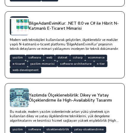
BilgeAdamEvimiKur: .NET 8.0 ve C# ile Hibrit N-
Katmanlı E-Ticaret Mimarisi
Modern web teknolojileri kullanılarak geliştirilen, ölçeklenebilir ve modüler
yapılı N-katmanlı e-ticaret platformu 'BilgeAdamEvimiKur' projesinin
teknik detaylarını ve mimari yaklaşımını inceleyen bir teknik dokümandır.
yazilim
software
web
dotnet
csharp
ecommerce
e-ticaret
yazilim-mimarisi
software-architecture
n-tier
web-development
Yazılımda Ölçeklenebilirlik: Dikey ve Yatay
Ölçeklendirme ile High-Availability Tasarımı
Bu makale, modern yazılım sistemlerinde artan yükü yönetmek için
kullanılan dikey ve yatay ölçeklendirme tekniklerini, yük dengeleme
algoritmalarını ve kesintisiz hizmet sağlayan yüksek erişilebilirlik (High-
Availability) mimarilerini teknik kod örnekleriyle derinlemesine
incelemektedir.
yazilim
software
olceklenebilirlik
yatay-olceklendirme