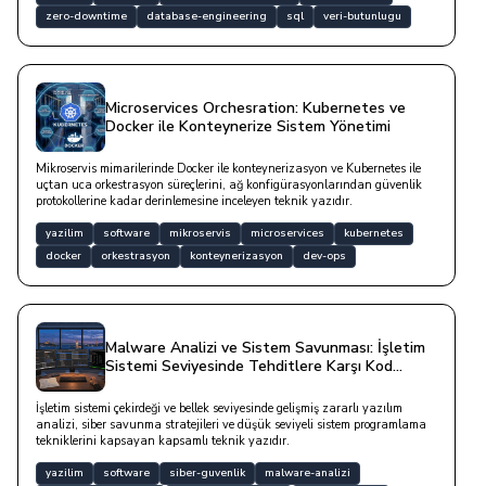
zero-downtime
database-engineering
sql
veri-butunlugu
Microservices Orchesration: Kubernetes ve
Docker ile Konteynerize Sistem Yönetimi
Mikroservis mimarilerinde Docker ile konteynerizasyon ve Kubernetes ile
uçtan uca orkestrasyon süreçlerini, ağ konfigürasyonlarından güvenlik
protokollerine kadar derinlemesine inceleyen teknik yazıdır.
yazilim
software
mikroservis
microservices
kubernetes
docker
orkestrasyon
konteynerizasyon
dev-ops
Malware Analizi ve Sistem Savunması: İşletim
Sistemi Seviyesinde Tehditlere Karşı Kod
Yazımı
İşletim sistemi çekirdeği ve bellek seviyesinde gelişmiş zararlı yazılım
analizi, siber savunma stratejileri ve düşük seviyeli sistem programlama
tekniklerini kapsayan kapsamlı teknik yazıdır.
yazilim
software
siber-guvenlik
malware-analizi