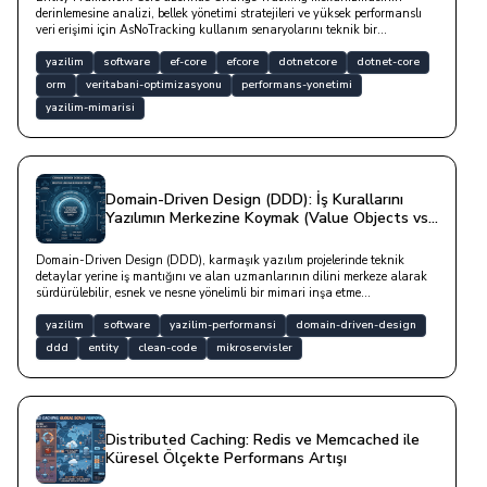
derinlemesine analizi, bellek yönetimi stratejileri ve yüksek performanslı
veri erişimi için AsNoTracking kullanım senaryolarını teknik bir
perspektifle ele alan kapsamlı bir yazıdır.
yazilim
software
ef-core
efcore
dotnetcore
dotnet-core
orm
veritabani-optimizasyonu
performans-yonetimi
yazilim-mimarisi
Domain-Driven Design (DDD): İş Kurallarını
Yazılımın Merkezine Koymak (Value Objects vs.
Entities)
Domain-Driven Design (DDD), karmaşık yazılım projelerinde teknik
detaylar yerine iş mantığını ve alan uzmanlarının dilini merkeze alarak
sürdürülebilir, esnek ve nesne yönelimli bir mimari inşa etme
metodolojisidir.
yazilim
software
yazilim-performansi
domain-driven-design
ddd
entity
clean-code
mikroservisler
Distributed Caching: Redis ve Memcached ile
Küresel Ölçekte Performans Artışı