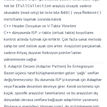
tek bir
arayüzü olsaydı, sadece
IFullCollection
okunabilir (read-only) bir liste bile
veya
Add()
Remove()
metotlarını taşımak zorunda kalırdı.
C++ Header Dosyaları ve V-Table Yönetimi
C++ dünyasında ISP, v-table (virtual table) boyutlarını
kontrol altında tutmak için kritiktir. Çok fazla sanal metoda
sahip bir sınıf, bellek ayak izini artırır. Arayüzleri parçalamak,
sadece ihtiyaç duyulan fonksiyon pointer’larının
yüklenmesini sağlar.
5. Adaptör Deseni (Adapter Pattern) İle Entegrasyon
Bazen üçüncü taraf kütüphanelerden gelen “yağlı” sınıfları
değiştiremezsiniz. Bu durumda ISP’yi korumak için
Adapter
veya
Facade
desenleri devreye girer. Kendi sisteminiz için
küçük, spesifik arayüzler tanımlarsınız ve bu arayüzleri dış
dünyadaki devasa sınıflara bağlayan adaptörler yazarsınız.
Böylece iş mantığınız (domain logic), dış kütüphanenin kirli