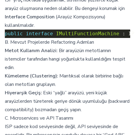
ISP’yi uç noktada uygulamak, sistemde yüzlerce küçük
arayüz oluşmasına neden olabilir. Bu dengeyi korumak için
Interface Composition
(Arayüz Kompozisyonu)
kullanılmalıdır.
public
interface
IMultiFunctionMachine
B. Mevcut Projelerde Refactoring Adımları
Metot Kullanım Analizi:
Bir arayüzün metotlarının
istemciler tarafından hangi yoğunlukta kullanıldığını tespit
edin.
Kümeleme (Clustering):
Mantıksal olarak birbirine bağlı
olan metotları gruplayın.
Hiyerarşik Geçiş:
Eski “yağlı” arayüzü, yeni küçük
arayüzlerden türeterek geriye dönük uyumluluğu (backward
compatibility) bozmadan geçiş yapın.
C. Microservices ve API Tasarımı
ISP sadece kod seviyesinde değil, API seviyesinde de