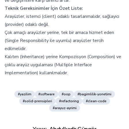
ve değişimlere karşı direnci artar.
Teknik Gereksinimler İçin Özet Liste:
Arayüzler, istemci (client) odaklı tasarlanmalıdır, sağlayıcı
(provider) odaklı değil.
Çok amaçlı arayüzler yerine, tek bir amaca hizmet eden
(Single Responsibility ile uyumlu) arayüzler tercih
edilmelidir.
Kalıtım (Inheritance) yerine Kompozisyon (Composition) ve
çoklu arayüz uygulaması (Multiple Interface
Implementation) kullanılmalıdır.
#yazilim
#software
#oop
#bagimlilik-yonetimi
#solid-prensipleri
#refactoring
#clean-code
#arayuz-ayrimi