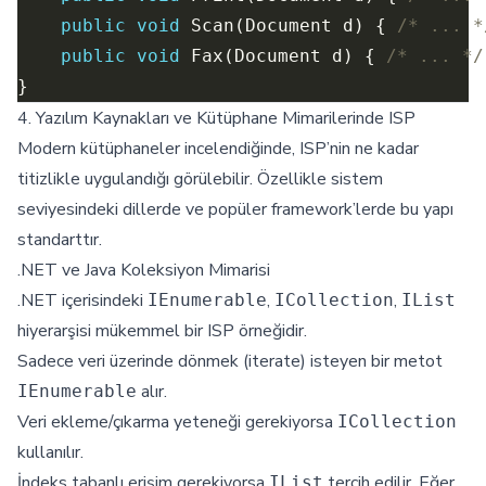
public
void
 Scan(Document d) { 
/* ... *
public
void
 Fax(Document d) { 
/* ... */
4. Yazılım Kaynakları ve Kütüphane Mimarilerinde ISP
Modern kütüphaneler incelendiğinde, ISP’nin ne kadar
titizlikle uygulandığı görülebilir. Özellikle sistem
seviyesindeki dillerde ve popüler framework’lerde bu yapı
standarttır.
.NET ve Java Koleksiyon Mimarisi
.NET içerisindeki
,
,
IEnumerable
ICollection
IList
hiyerarşisi mükemmel bir ISP örneğidir.
Sadece veri üzerinde dönmek (iterate) isteyen bir metot
alır.
IEnumerable
Veri ekleme/çıkarma yeteneği gerekiyorsa
ICollection
kullanılır.
İndeks tabanlı erişim gerekiyorsa
tercih edilir. Eğer
IList