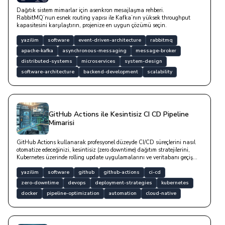
Dağıtık sistem mimarlar için asenkron mesajlaşma rehberi.
RabbitMQ’nun esnek routing yapısı ile Kafka’nın yüksek throughput
kapasitesini karşılaştırın, projenize en uygun çözümü seçin.
yazilim
software
event-driven-architecture
rabbitmq
apache-kafka
asynchronous-messaging
message-broker
distributed-systems
microservices
system-design
software-architecture
backend-development
scalability
GitHub Actions ile Kesintisiz CI CD Pipeline
Mimarisi
GitHub Actions kullanarak profesyonel düzeyde CI/CD süreçlerini nasıl
otomatize edeceğinizi, kesintisiz (zero downtime) dağıtım stratejilerini,
Kubernetes üzerinde rolling update uygulamalarını ve veritabanı geçiş
süreçlerinde dikkat edilmesi gereken teknik detayları bu yazıda yer
almaktadır.
yazilim
software
github
github-actions
ci-cd
zero-downtime
devops
deployment-strategies
kubernetes
docker
pipeline-optimization
automation
cloud-native