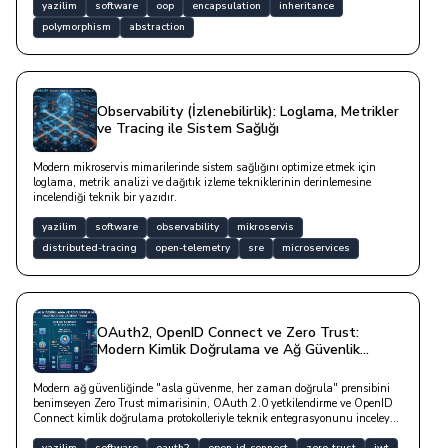
(Inheritance) ve Çok Biçimlilik (Polymorphism) kavramlarını teorik bir
yazilim
software
oop
encapsulation
inheritance
anlatımın ötesine taşınmaktadır.
polymorphism
abstraction
Observability (İzlenebilirlik): Loglama, Metrikler
ve Tracing ile Sistem Sağlığı
Modern mikroservis mimarilerinde sistem sağlığını optimize etmek için
loglama, metrik analizi ve dağıtık izleme tekniklerinin derinlemesine
incelendiği teknik bir yazıdır.
yazilim
software
observability
mikroservis
distributed-tracing
open-telemetry
sre
microservices
OAuth2, OpenID Connect ve Zero Trust:
Modern Kimlik Doğrulama ve Ağ Güvenlik
Mimarileri
Modern ağ güvenliğinde "asla güvenme, her zaman doğrula" prensibini
benimseyen Zero Trust mimarisinin, OAuth 2.0 yetkilendirme ve OpenID
Connect kimlik doğrulama protokolleriyle teknik entegrasyonunu inceleyen
bir yazıdır.