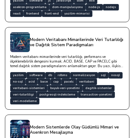
yazilim
software
js
javascript
dom
es6
asekron-programlama
dom-manipulasyonu
node-js
nodejs
react
frontend
front-end
yazilim-mimarisi
Modern Veritabanı Mimarilerinde Veri Tutarlılığı
ve Dağıtık Sistem Paradigmaları
Modern veritabanı mimarilerinde veri tutarlılığı, performans ve
ölçeklenebilirlik dengesini kurmak; ACID, BASE, CAP ve PACELC gibi
temel dağıtık sistem paradigmalarını anlamaktan geçer. Bu yazı, ilişkisel
RDBMS tasarımlarından NoSQL sistemlere uzanan veri modelleme
süreçlerini, normalizasyon formlarını ve kod örnekleriyle optimizasyon
yazilim
software
db
rdbms
normalizasyon
sql
nosql
stratejilerini ele almaktadır.
no-sql
acid
base
cap
pacelc
veritabani
veritabani-sistemleri
buyuk-veri-yonetimi
dagitik-sistemler
veri-tutarliligi
postgresql-indeksleme
transaction-yonetimi
veri-modelleme
Modern Sistemlerde Olay Güdümlü Mimari ve
Asenkron Mesajlaşma