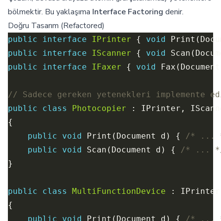
bölmektir. Bu yaklaşıma
Interface Factoring
denir.
Doğru Tasarım (Refactored)
public
interface
IPrinter
 { 
void
public
interface
IScanner
 { 
void
public
interface
IFaxer
 { 
void
// Sadece gereken yetenekleri implemente ed
public
class
Photocopier
public
void
 Print(Document d) { 
/* ... 
public
void
 Scan(Document d) { 
/* ... *
public
class
MultiFunctionDevice
public
void
 Print(Document d) { 
/* ... 