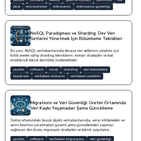
yazilim
software
oauth2
open-id-connect
zero-trust
jwt
pkce
microservices
mikroservis
mikroservis-guvenligi
NoSQL Paradigması ve Sharding: Dev Veri
Setlerini Yönetmek İçin Bölümleme Teknikleri
Bu yazı, NoSQL veritabanlarında devasa veri setlerinin yönetimi için
kritik öneme sahip sharding tekniklerini, mimari stratejileri ve kod
örnekleriyle teknik derinlikte incelemektedir.
yazilim
software
nosql
sharding
veri-bolumleme
buyuk-veri
veritabani-mimarisi
veritabani-yonetimi
Migrations ve Veri Güvenliği: Üretim Ortamında
Veri Kaybı Yaşamadan Şema Güncelleme
Üretim ortamındaki büyük ölçekli veritabanlarında, veriyi kilitlemeden ve
servis kesintisi yaratmadan güvenli şema güncellemeleri yapmayı
sağlayan ileri düzey migrasyon stratejileri ve teknik uygulama
yöntemleridir.
yazilim
software
veritabani-migrasyonu
veri-guvenligi