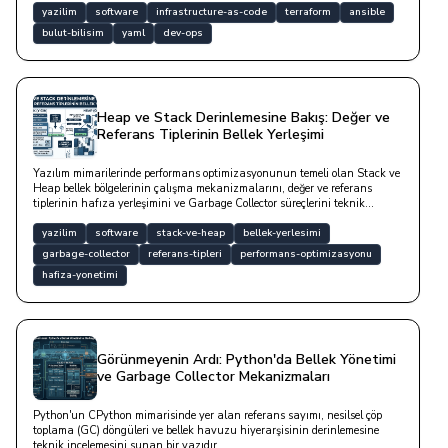
yazilim
software
infrastructure-as-code
terraform
ansible
bulut-bilisim
yaml
dev-ops
Heap ve Stack Derinlemesine Bakış: Değer ve
Referans Tiplerinin Bellek Yerleşimi
Yazılım mimarilerinde performans optimizasyonunun temeli olan Stack ve
Heap bellek bölgelerinin çalışma mekanizmalarını, değer ve referans
tiplerinin hafıza yerleşimini ve Garbage Collector süreçlerini teknik
derinlikte inceleyen bir çalışmadır.
yazilim
software
stack-ve-heap
bellek-yerlesimi
garbage-collector
referans-tipleri
performans-optimizasyonu
hafiza-yonetimi
Görünmeyenin Ardı: Python'da Bellek Yönetimi
ve Garbage Collector Mekanizmaları
Python'un CPython mimarisinde yer alan referans sayımı, nesilsel çöp
toplama (GC) döngüleri ve bellek havuzu hiyerarşisinin derinlemesine
teknik incelemesini sunan bir yazıdır.