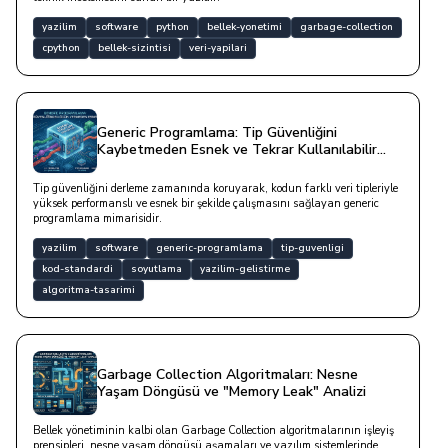
yazilim
software
python
bellek-yonetimi
garbage-collection
cpython
bellek-sizintisi
veri-yapilari
Generic Programlama: Tip Güvenliğini
Kaybetmeden Esnek ve Tekrar Kullanılabilir
Yapılar Kurmak
Tip güvenliğini derleme zamanında koruyarak, kodun farklı veri tipleriyle
yüksek performanslı ve esnek bir şekilde çalışmasını sağlayan generic
programlama mimarisidir.
yazilim
software
generic-programlama
tip-guvenligi
kod-standardi
soyutlama
yazilim-gelistirme
algoritma-tasarimi
Garbage Collection Algoritmaları: Nesne
Yaşam Döngüsü ve "Memory Leak" Analizi
Bellek yönetiminin kalbi olan Garbage Collection algoritmalarının işleyiş
prensipleri, nesne yaşam döngüsü aşamaları ve yazılım sistemlerinde