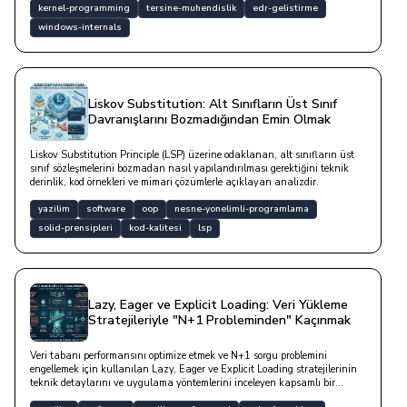
kernel-programming
tersine-muhendislik
edr-gelistirme
windows-internals
Liskov Substitution: Alt Sınıfların Üst Sınıf
Davranışlarını Bozmadığından Emin Olmak
Liskov Substitution Principle (LSP) üzerine odaklanan, alt sınıfların üst
sınıf sözleşmelerini bozmadan nasıl yapılandırılması gerektiğini teknik
derinlik, kod örnekleri ve mimari çözümlerle açıklayan analizdir.
yazilim
software
oop
nesne-yonelimli-programlama
solid-prensipleri
kod-kalitesi
lsp
Lazy, Eager ve Explicit Loading: Veri Yükleme
Stratejileriyle "N+1 Probleminden" Kaçınmak
Veri tabanı performansını optimize etmek ve N+1 sorgu problemini
engellemek için kullanılan Lazy, Eager ve Explicit Loading stratejilerinin
teknik detaylarını ve uygulama yöntemlerini inceleyen kapsamlı bir
rehberdir.