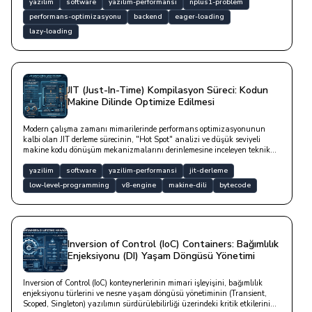
yazilim
software
yazilim-performansi
nplus1-problem
performans-optimizasyonu
backend
eager-loading
lazy-loading
JIT (Just-In-Time) Kompilasyon Süreci: Kodun
Makine Dilinde Optimize Edilmesi
Modern çalışma zamanı mimarilerinde performans optimizasyonunun
kalbi olan JIT derleme sürecinin, "Hot Spot" analizi ve düşük seviyeli
makine kodu dönüşüm mekanizmalarını derinlemesine inceleyen teknik
bir yazıdır.
yazilim
software
yazilim-performansi
jit-derleme
low-level-programming
v8-engine
makine-dili
bytecode
Inversion of Control (IoC) Containers: Bağımlılık
Enjeksiyonu (DI) Yaşam Döngüsü Yönetimi
Inversion of Control (IoC) konteynerlerinin mimari işleyişini, bağımlılık
enjeksiyonu türlerini ve nesne yaşam döngüsü yönetiminin (Transient,
Scoped, Singleton) yazılımın sürdürülebilirliği üzerindeki kritik etkilerini