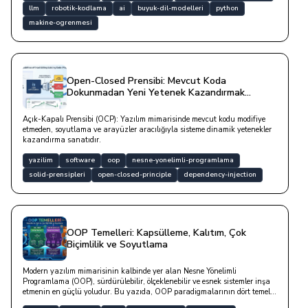
llm
robotik-kodlama
ai
buyuk-dil-modelleri
python
makine-ogrenmesi
Open-Closed Prensibi: Mevcut Koda
Dokunmadan Yeni Yetenek Kazandırmak
(Plugin Mimarisi)
Açık-Kapalı Prensibi (OCP): Yazılım mimarisinde mevcut kodu modifiye
etmeden, soyutlama ve arayüzler aracılığıyla sisteme dinamik yetenekler
kazandırma sanatıdır.
yazilim
software
oop
nesne-yonelimli-programlama
solid-prensipleri
open-closed-principle
dependency-injection
OOP Temelleri: Kapsülleme, Kalıtım, Çok
Biçimlilik ve Soyutlama
Modern yazılım mimarisinin kalbinde yer alan Nesne Yönelimli
Programlama (OOP), sürdürülebilir, ölçeklenebilir ve esnek sistemler inşa
etmenin en güçlü yoludur. Bu yazıda, OOP paradigmalarının dört temel
direği olan Soyutlama (Abstraction), Kapsülleme (Encapsulation), Kalıtım