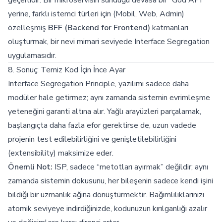
geçerlidir. Bir mikroservisin sunduğu devasa bir “God API”
yerine, farklı istemci türleri için (Mobil, Web, Admin)
özelleşmiş
BFF (Backend for Frontend)
katmanları
oluşturmak, bir nevi mimari seviyede Interface Segregation
uygulamasıdır.
8. Sonuç: Temiz Kod İçin İnce Ayar
Interface Segregation Principle, yazılımı sadece daha
modüler hale getirmez; aynı zamanda sistemin evrimleşme
yeteneğini garanti altına alır. Yağlı arayüzleri parçalamak,
başlangıçta daha fazla efor gerektirse de, uzun vadede
projenin test edilebilirliğini ve genişletilebilirliğini
(extensibility) maksimize eder.
Önemli Not:
ISP, sadece “metotları ayırmak” değildir; aynı
zamanda sistemin dokusunu, her bileşenin sadece kendi işini
bildiği bir uzmanlık ağına dönüştürmektir. Bağımlılıklarınızı
atomik seviyeye indirdiğinizde, kodunuzun kırılganlığı azalır