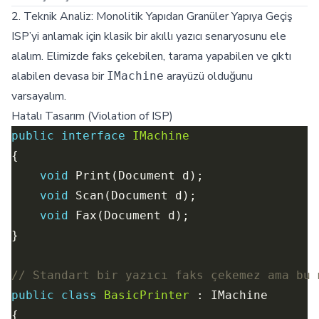
2. Teknik Analiz: Monolitik Yapıdan Granüler Yapıya Geçiş
ISP’yi anlamak için klasik bir akıllı yazıcı senaryosunu ele
alalım. Elimizde faks çekebilen, tarama yapabilen ve çıktı
alabilen devasa bir
arayüzü olduğunu
IMachine
varsayalım.
Hatalı Tasarım (Violation of ISP)
public
interface
IMachine
void
void
void
// Standart bir yazıcı faks çekemez ama bu 
public
class
BasicPrinter