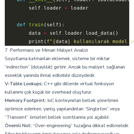
        self
.
loader 
=
def
train
        data 
=
 self
.
loader
.
        print(
f
"
{
data
}
 kullanılarak model e
7. Performans ve Mimari Maliyet Analizi
Soyutlama katmanları eklemek, sisteme bir miktar
“indirection” (dolaylılık) getirir. Ancak bu maliyet, sağlanan
esneklik yanında ihmal edilebilir düzeydedir.
V-Table Lookups:
C++ gibi dillerde virtual fonksiyon
kullanımı çok küçük bir overhead oluşturur.
Memory Footprint:
IoC konteynırları bellek yönetimini
optimize ederken, yanlış yapılandırılan “Singleton” veya
“Transient” ömürleri bellek sızıntılarına yol açabilir.
Önemli Not:
“Over-engineering” tuzağına dikkat edilmelidir.
Eğer bir bileşenin ömrü boyunca asla değişmeyeceği ve