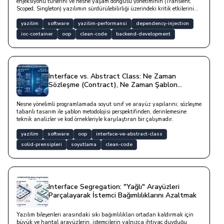
enjeksiyonu türlerini ve nesne yaşam döngüsü yönetiminin (Transient,
Scoped, Singleton) yazılımın sürdürülebilirliği üzerindeki kritik etkilerini
teknik bir derinlikle ele alan çalışmadır.
yazilim
software
yazilim-performansi
dependency-injection
ioc-container
oop
clean-code
backend-development
Interface vs. Abstract Class: Ne Zaman
Sözleşme (Contract), Ne Zaman Şablon
(Template)?
Nesne yönelimli programlamada soyut sınıf ve arayüz yapılarını; sözleşme
tabanlı tasarım ile şablon metodolojisi perspektifinden, derinlemesine
teknik analizler ve kod örnekleriyle karşılaştıran bir çalışmadır.
yazilim
software
oop
interface-ve-abstract-class
solid-prensipleri
soyutlama
clean-code
Interface Segregation: "Yağlı" Arayüzleri
Parçalayarak İstemci Bağımlılıklarını Azaltmak
Yazılım bileşenleri arasındaki sıkı bağımlılıkları ortadan kaldırmak için
büyük ve hantal arayüzlerin, istemcilerin yalnızca ihtiyaç duyduğu