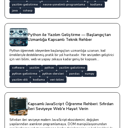
yazilim-gelistirme
nesne-yonelimli-programlama
kodlama
java
csharp
Python ile Yazılım Geliştirme — Başlangıçtan
Uzmanlığa Kapsamlı Teknik Rehber
Python öğrenmek isteyenlere başlangıçtan uzmanlığa uzanan, kod
örnekleriyle desteklenmiş pratik bir yol haritasıdır. Her seviyeden geliştirici
için veri bilimi, web ve yapay zekaya kadar geniş bir kapsam
sunmaktadır.
software
yazilim
python
yazilim-gelistirme
python-gelistirme
python-dersleri
pandas
numpy
yazilim-dili
kodlama
veri-bilimi
Kapsamlı JavaScript Öğrenme Rehberi: Sıfırdan
İleri Seviyeye Web'e Hayat Verin
Sıfırdan ileri seviyeye modern JavaScript ekosistemini, değişken
yapılarından asenkron programlamaya, DOM manipülasyonundan