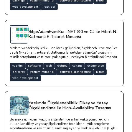
bank-api
yazilim-mimarisi
software-architecture
n-tier
web-development
rest-api
BilgeAdamEvimiKur: .NET 8.0 ve C# ile Hibrit N-
Katmanlı E-Ticaret Mimarisi
Modern web teknolojileri kullanılarak geliştirilen, ölçeklenebilir ve modüler
yapılı N-katmanlı e-ticaret platformu 'BilgeAdamEvimiKur' projesinin
teknik detaylarını ve mimari yaklaşımını inceleyen bir teknik dokümandır.
yazilim
software
web
dotnet
csharp
ecommerce
e-ticaret
yazilim-mimarisi
software-architecture
n-tier
web-development
Yazılımda Ölçeklenebilirlik: Dikey ve Yatay
Ölçeklendirme ile High-Availability Tasarımı
Bu makale, modern yazılım sistemlerinde artan yükü yönetmek için
kullanılan dikey ve yatay ölçeklendirme tekniklerini, yük dengeleme
algoritmalarını ve kesintisiz hizmet sağlayan yüksek erişilebilirlik (High-