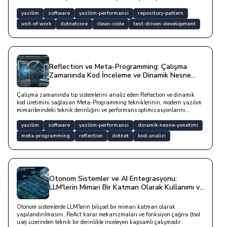
çalışmadır.
yazilim
software
yazilim-performansi
repository-pattern
unit-of-work
dotnetcore
clean-code
test-driven-development
Reflection ve Meta-Programming: Çalışma
Zamanında Kod İnceleme ve Dinamik Nesne
Yönetimi
Çalışma zamanında tip sistemlerini analiz eden Reflection ve dinamik
kod üretimini sağlayan Meta-Programming tekniklerinin, modern yazılım
mimarilerindeki teknik derinliğini ve performans optimizasyonlarını
inceleyen kapsamlı bir çalışmadır.
yazilim
software
yazilim-performansi
dinamik-nesne-yonetimi
meta-programming
reflection
dotnet
kod-analizi
Otonom Sistemler ve AI Entegrasyonu:
LLM'lerin Mimari Bir Katman Olarak Kullanımı ve
Kod Analizi
Otonom sistemlerde LLM'lerin bilişsel bir mimari katman olarak
yapılandırılmasını, ReAct karar mekanizmaları ve fonksiyon çağrısı (tool
use) üzerinden teknik bir derinlikle inceleyen kapsamlı çalışmadır.