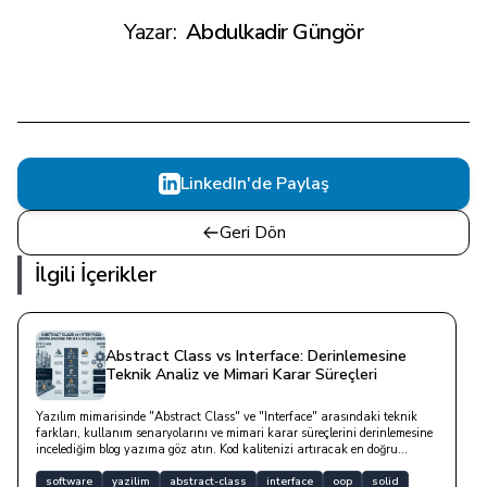
Yazar:
Abdulkadir Güngör
LinkedIn'de Paylaş
Geri Dön
İlgili İçerikler
Abstract Class vs Interface: Derinlemesine
Teknik Analiz ve Mimari Karar Süreçleri
Yazılım mimarisinde "Abstract Class" ve "Interface" arasındaki teknik
farkları, kullanım senaryolarını ve mimari karar süreçlerini derinlemesine
incelediğim blog yazıma göz atın. Kod kalitenizi artıracak en doğru
soyutlama yöntemini keşfedin.
software
yazilim
abstract-class
interface
oop
solid