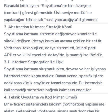
Buradaki kritik ayrım, “Soyutlama"nın bir sözleşme
(contract) görevi görmesidir. Üst seviye modül “ne
yapılacağını” bilir ancak “nasıl yapılacağıyla” ilgilenmez.
3. Abstraction Katmanı: Stratejik Köprü
Soyutlama katmanı, sistemin değişmeyen kısımları ile
sürekli değişen (detay) kısımları arasına çekilen bir settir.
Veritabanı teknolojileri, dosya sistemleri, üçüncü parti
API’ler ve UI bileşenleri “detay"dır. İş mantığı ise “öz"dür.
3.1. Interface Segregation ile İlişki
Soyutlama katmanı oluşturulurken, devasa ve her işi yapan
interfacelerden kaçınılmalıdır. Bunun yerine, spesifik işlere
odaklanan küçük arayüzler tanımlanmalıdır. Bu, istemcinin
kullanmadığı metotlara bağımlı kalmasını engeller.
4. Teknik Uygulama ve Kod Mimari Örneği
Bir e-ticaret sistemindeki bildirim (notification) yapısını ele
alalım. Geleneksel yöntemde, sipariş sınıfı doğrudan bir