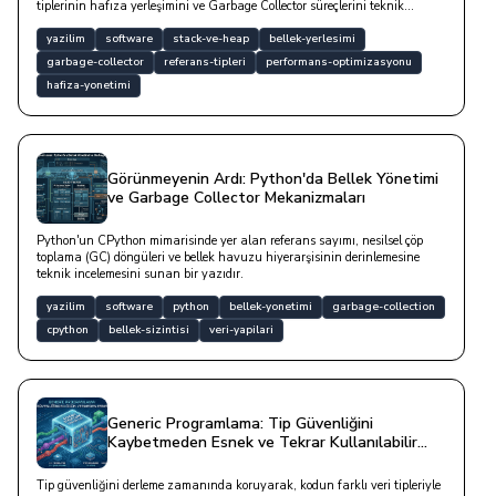
tiplerinin hafıza yerleşimini ve Garbage Collector süreçlerini teknik
derinlikte inceleyen bir çalışmadır.
yazilim
software
stack-ve-heap
bellek-yerlesimi
garbage-collector
referans-tipleri
performans-optimizasyonu
hafiza-yonetimi
Görünmeyenin Ardı: Python'da Bellek Yönetimi
ve Garbage Collector Mekanizmaları
Python'un CPython mimarisinde yer alan referans sayımı, nesilsel çöp
toplama (GC) döngüleri ve bellek havuzu hiyerarşisinin derinlemesine
teknik incelemesini sunan bir yazıdır.
yazilim
software
python
bellek-yonetimi
garbage-collection
cpython
bellek-sizintisi
veri-yapilari
Generic Programlama: Tip Güvenliğini
Kaybetmeden Esnek ve Tekrar Kullanılabilir
Yapılar Kurmak
Tip güvenliğini derleme zamanında koruyarak, kodun farklı veri tipleriyle