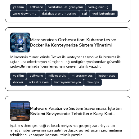
yöntemleridir.
yazilim
software
veritabani-migrasyonu
veri-guvenligi
zero-downtime
database-engineering
sql
veri-butunlugu
Microservices Orchesration: Kubernetes ve
Docker ile Konteynerize Sistem Yönetimi
Mikroservis mimarilerinde Docker ile konteynerizasyon ve Kubernetes ile
uçtan uca orkestrasyon süreçlerini, ağ konfigürasyonlarından güvenlik
protokollerine kadar derinlemesine inceleyen teknik yazıdır.
yazilim
software
mikroservis
microservices
kubernetes
docker
orkestrasyon
konteynerizasyon
dev-ops
Malware Analizi ve Sistem Savunması: İşletim
Sistemi Seviyesinde Tehditlere Karşı Kod
Yazımı
İşletim sistemi çekirdeği ve bellek seviyesinde gelişmiş zararlı yazılım
analizi, siber savunma stratejileri ve düşük seviyeli sistem programlama
tekniklerini kapsayan kapsamlı teknik yazıdır.