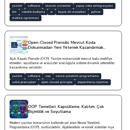
yazilim
software
otonom-sistemler
yapay-zeka-entegrasyonu
llm
robotik-kodlama
ai
buyuk-dil-modelleri
python
makine-ogrenmesi
Open-Closed Prensibi: Mevcut Koda
Dokunmadan Yeni Yetenek Kazandırmak
(Plugin Mimarisi)
Açık-Kapalı Prensibi (OCP): Yazılım mimarisinde mevcut kodu modifiye
etmeden, soyutlama ve arayüzler aracılığıyla sisteme dinamik yetenekler
kazandırma sanatıdır.
yazilim
software
oop
nesne-yonelimli-programlama
solid-prensipleri
open-closed-principle
dependency-injection
OOP Temelleri: Kapsülleme, Kalıtım, Çok
Biçimlilik ve Soyutlama
Modern yazılım mimarisinin kalbinde yer alan Nesne Yönelimli
Programlama (OOP), sürdürülebilir, ölçeklenebilir ve esnek sistemler inşa