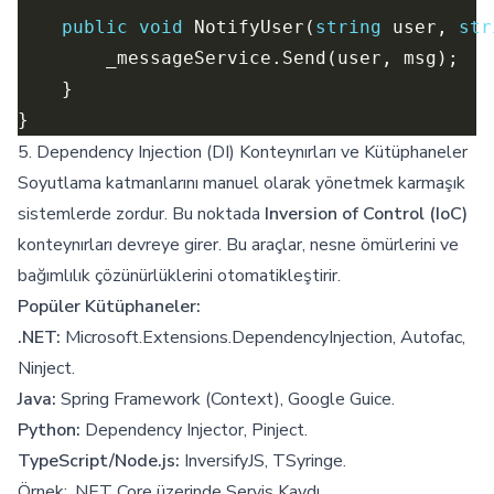
public
void
 NotifyUser(
string
 user, 
str
5. Dependency Injection (DI) Konteynırları ve Kütüphaneler
Soyutlama katmanlarını manuel olarak yönetmek karmaşık
sistemlerde zordur. Bu noktada
Inversion of Control (IoC)
konteynırları devreye girer. Bu araçlar, nesne ömürlerini ve
bağımlılık çözünürlüklerini otomatikleştirir.
Popüler Kütüphaneler:
.NET:
Microsoft.Extensions.DependencyInjection, Autofac,
Ninject.
Java:
Spring Framework (Context), Google Guice.
Python:
Dependency Injector, Pinject.
TypeScript/Node.js:
InversifyJS, TSyringe.
Örnek: .NET Core üzerinde Servis Kaydı