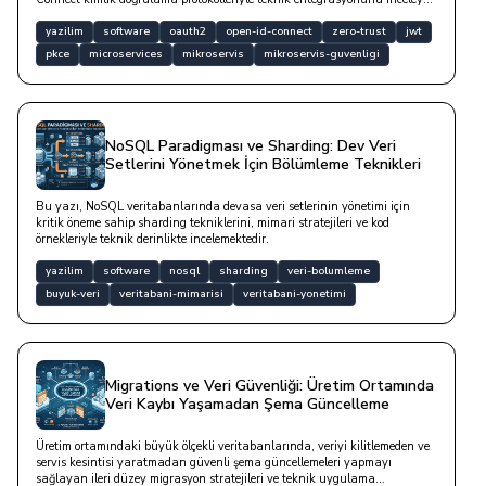
bir yazıdır.
yazilim
software
oauth2
open-id-connect
zero-trust
jwt
pkce
microservices
mikroservis
mikroservis-guvenligi
NoSQL Paradigması ve Sharding: Dev Veri
Setlerini Yönetmek İçin Bölümleme Teknikleri
Bu yazı, NoSQL veritabanlarında devasa veri setlerinin yönetimi için
kritik öneme sahip sharding tekniklerini, mimari stratejileri ve kod
örnekleriyle teknik derinlikte incelemektedir.
yazilim
software
nosql
sharding
veri-bolumleme
buyuk-veri
veritabani-mimarisi
veritabani-yonetimi
Migrations ve Veri Güvenliği: Üretim Ortamında
Veri Kaybı Yaşamadan Şema Güncelleme
Üretim ortamındaki büyük ölçekli veritabanlarında, veriyi kilitlemeden ve
servis kesintisi yaratmadan güvenli şema güncellemeleri yapmayı
sağlayan ileri düzey migrasyon stratejileri ve teknik uygulama