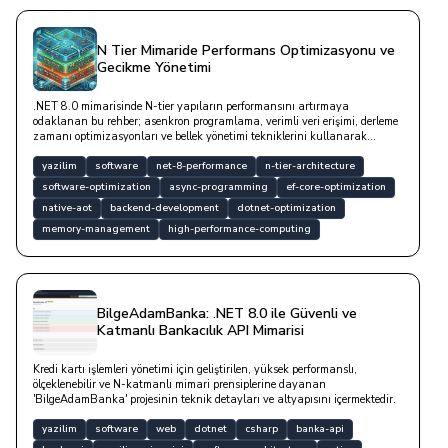
N Tier Mimaride Performans Optimizasyonu ve
Gecikme Yönetimi
.NET 8.0 mimarisinde N-tier yapıların performansını artırmaya
odaklanan bu rehber; asenkron programlama, verimli veri erişimi, derleme
zamanı optimizasyonları ve bellek yönetimi tekniklerini kullanarak
katmanlar arası gecikmeleri nasıl minimize edebileceğinizi teknik
detaylarla açıklanmaktadır.
yazilim
software
net-8-performance
n-tier-architecture
software-optimization
async-programming
ef-core-optimization
native-aot
backend-development
dotnet-optimization
memory-management
high-performance-computing
BilgeAdamBanka: .NET 8.0 ile Güvenli ve
Katmanlı Bankacılık API Mimarisi
Kredi kartı işlemleri yönetimi için geliştirilen, yüksek performanslı,
ölçeklenebilir ve N-katmanlı mimari prensiplerine dayanan
'BilgeAdamBanka' projesinin teknik detayları ve altyapısını içermektedir.
yazilim
software
web
dotnet
csharp
banka-api