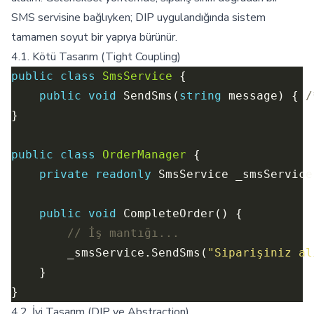
SMS servisine bağlıyken; DIP uygulandığında sistem
tamamen soyut bir yapıya bürünür.
4.1. Kötü Tasarım (Tight Coupling)
public
class
SmsService
public
void
 SendSms(
string
 message) { 
/
public
class
OrderManager
private
readonly
 SmsService _smsService
public
void
// İş mantığı...
        _smsService.SendSms(
"Siparişiniz al
4.2. İyi Tasarım (DIP ve Abstraction)