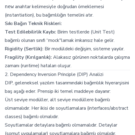
anahtar kelimesiyle doğrudan örneklemesi
new
(instantiation), bu bağımlılığın temelini atır.
Sıkı Bağın Teknik Riskleri:
Test Edilebilirlik Kaybı:
Birim testlerde (Unit Test)
bağımlı olunan sınıfı “mock"lamak imkansız hale gelir.
Rigidity (Sertlik):
Bir modüldeki değişim, sisteme yayılır.
Fragility (Kırılganlık):
Alakasız görünen noktalarda çalışma
zamanı (runtime) hataları oluşur.
2. Dependency Inversion Principle (DIP) Analizi
DIP, geleneksel yazılım tasarımındaki bağımlılık hiyerarşisini
baş aşağı eder. Prensip iki temel maddeye dayanır:
Üst seviye modüller, alt seviye modüllere bağımlı
olmamalıdır. Her ikisi de soyutlamalara (interfaces/abstract
classes) bağımlı olmalıdır.
Soyutlamalar detaylara bağımlı olmamalıdır. Detaylar
(somut uygulamalar) soyutlamalara bağımlı olmalıdır.