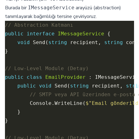
Burada bir
arayüzü (abstraction)
IMessageService
tanımlayarak bağımlılığı tersine çeviriyoruz.
// Abstraction Katmanı
public
interface
IMessageService
void
 Send(
string
 recipient, 
string
// Low-Level Module (Detay)
public
class
EmailProvider
public
void
 Send(
string
 recipient, 
stri
// SMTP veya API üzerinden e-posta 
        Console.WriteLine(
$"Email gönderild
// Low-Level Module (Detay)