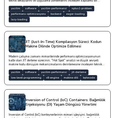
teknik detaylarını ve uygulama yöntemlerini inceleyen kapsamlı bir
rehberdir.
yazilim
software
yazilim-performansi
nplus1-problem
performans-optimizasyonu
backend
eager-loading
lazy-loading
JIT (Just-In-Time) Kompilasyon Süreci: Kodun
Makine Dilinde Optimize Edilmesi
Modern çalışma zamanı mimarilerinde performans optimizasyonunun
kalbi olan JIT derleme sürecinin, "Hot Spot" analizi ve düşük seviyeli
makine kodu dönüşüm mekanizmalarını derinlemesine inceleyen teknik
bir yazıdır.
yazilim
software
yazilim-performansi
jit-derleme
low-level-programming
v8-engine
makine-dili
bytecode
Inversion of Control (IoC) Containers: Bağımlılık
Enjeksiyonu (DI) Yaşam Döngüsü Yönetimi
Inversion of Control (IoC) konteynerlerinin mimari işleyişini, bağımlılık