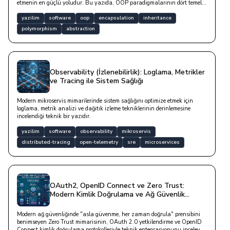
etmenin en güçlü yoludur. Bu yazıda, OOP paradigmalarının dört temel
direği olan Soyutlama (Abstraction), Kapsülleme (Encapsulation), Kalıtım
(Inheritance) ve Çok Biçimlilik (Polymorphism) kavramlarını teorik bir
yazilim
software
oop
encapsulation
inheritance
anlatımın ötesine taşınmaktadır.
polymorphism
abstraction
Observability (İzlenebilirlik): Loglama, Metrikler
ve Tracing ile Sistem Sağlığı
Modern mikroservis mimarilerinde sistem sağlığını optimize etmek için
loglama, metrik analizi ve dağıtık izleme tekniklerinin derinlemesine
incelendiği teknik bir yazıdır.
yazilim
software
observability
mikroservis
distributed-tracing
open-telemetry
sre
microservices
OAuth2, OpenID Connect ve Zero Trust:
Modern Kimlik Doğrulama ve Ağ Güvenlik
Mimarileri
Modern ağ güvenliğinde "asla güvenme, her zaman doğrula" prensibini
benimseyen Zero Trust mimarisinin, OAuth 2.0 yetkilendirme ve OpenID
Connect kimlik doğrulama protokolleriyle teknik entegrasyonunu inceleyen