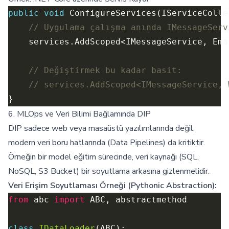
public
void
// Uygulama çalışma anında IMessageServ
// Değiştirmek bu kadar basit:
// services.AddScoped<IMessageService, 
6. MLOps ve Veri Bilimi Bağlamında DIP
DIP sadece web veya masaüstü yazılımlarında değil,
modern veri boru hatlarında (Data Pipelines) da kritiktir.
Örneğin bir model eğitim sürecinde, veri kaynağı (SQL,
NoSQL, S3 Bucket) bir soyutlama arkasına gizlenmelidir.
Veri Erişim Soyutlaması Örneği (Pythonic Abstraction):
from
 abc 
import
class
IDataLoader