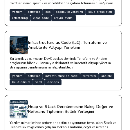
metotları içeren spesifik ve yönetilebilir parçalara bölünmesini sağlayan
temel bir tasarım prensibidir.
yazilim
software
oop
bagimlilik-yonetimi
solid-prensipleri
refactoring
clean-code
arayuz-ayrimi
Infrastructure as Code (IaC): Terraform ve
Ansible ile Altyapı Yönetimi
Bu teknik yazı, modern DevOps ekosisteminde Terraform ve Ansible
araçlarının hibrit kullanımıyla deklaratif ve imperatif altyapı yönetim
stratejilerini derinlemesine analiz etmektedir.
yazilim
software
infrastructure-as-code
terraform
ansible
bulut-bilisim
yaml
dev-ops
Heap ve Stack Derinlemesine Bakış: Değer ve
Referans Tiplerinin Bellek Yerleşimi
Yazılım mimarilerinde performans optimizasyonunun temeli olan Stack ve
Heap bellek bölgelerinin çalışma mekanizmalarını, değer ve referans