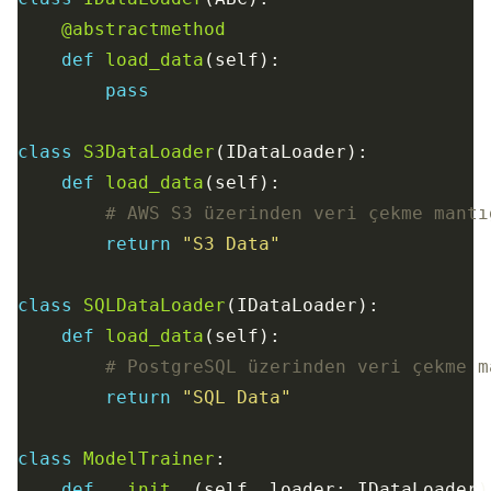
@abstractmethod
def
load_data
pass
class
S3DataLoader
def
load_data
# AWS S3 üzerinden veri çekme mantı
return
"S3 Data"
class
SQLDataLoader
def
load_data
# PostgreSQL üzerinden veri çekme m
return
"SQL Data"
class
ModelTrainer
def
__init__