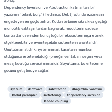
Sonuç
Dependency Inversion ve Abstraction katmanları, bir
yazılımın “teknik borç” (Technical Debt) altında ezilmesini
engelleyen en güçlü zırhtır. Kodun birbirine sıkı sıkıya geçtiği
monolitik yaklaşımlardan kaçınarak, modüllerin sadece
kontratlar üzerinden konuştuğu bir ekosistem inşa etmek;
ölçeklenebilir ve evrimleşebilir sistemlerin anahtarıdır.
Unutulmamalıdır ki; iyi bir mimari, kararların mümkün
olduğunca ertelenebildiği (örneğin veritabanı seçimi veya
mesaj kuyruğu servisi) mimaridir. Soyutlama, bu erteleme
gücünü geliştiriciye sağlar.
#yazilim
#software
#abstraction
#bagimlilik-yonetimi
#solid-prensipleri
#refactoring
#dependency-inversion
#loose-coupling