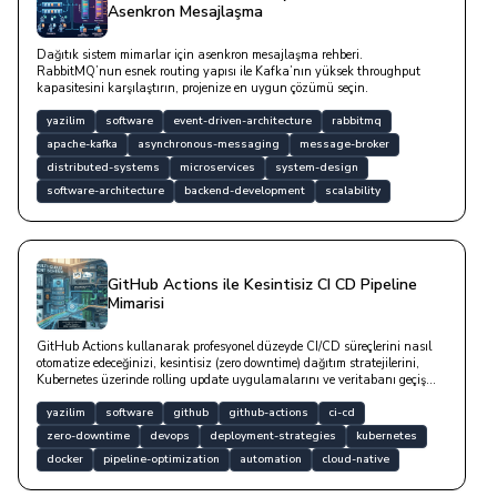
Asenkron Mesajlaşma
Dağıtık sistem mimarlar için asenkron mesajlaşma rehberi.
RabbitMQ’nun esnek routing yapısı ile Kafka’nın yüksek throughput
kapasitesini karşılaştırın, projenize en uygun çözümü seçin.
yazilim
software
event-driven-architecture
rabbitmq
apache-kafka
asynchronous-messaging
message-broker
distributed-systems
microservices
system-design
software-architecture
backend-development
scalability
GitHub Actions ile Kesintisiz CI CD Pipeline
Mimarisi
GitHub Actions kullanarak profesyonel düzeyde CI/CD süreçlerini nasıl
otomatize edeceğinizi, kesintisiz (zero downtime) dağıtım stratejilerini,
Kubernetes üzerinde rolling update uygulamalarını ve veritabanı geçiş
süreçlerinde dikkat edilmesi gereken teknik detayları bu yazıda yer
almaktadır.
yazilim
software
github
github-actions
ci-cd
zero-downtime
devops
deployment-strategies
kubernetes
docker
pipeline-optimization
automation
cloud-native