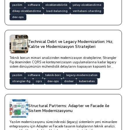
Availability) mimarilerini teknik kod örnekleriyle derinlemesine
incelemektedir.
yazilim
software
olceklenebilirlik
yatay-olceklendirme
dikey-olceklendirme
load-balancing
veritabani-sharding
dev-ops
Technical Debt ve Legacy Modernization: Hız,
Kalite ve Modernizasyon Stratejileri
Teknik borcun mimari analizinden modernizasyon stratejilerine, Strangler
Fig deseninden CQRS ve konteynerizasyon uygulamalarına kadar legacy
sistem dönüşümünün mühendislik detaylarını kapsayan kapsamlı bir
yazıdır.
yazilim
software
teknik-borc
legacy-modernization
strangler-fig
cqrs
dev-ops
docker
kubernetes
Structural Patterns: Adapter ve Facade ile
Sistem Modernizasyonu
Yazılım modernizasyonu sürecinde eski (legacy) sistemlerin yeni mimarilere
entegrasyonu için Adapter ve Facade tasarım kalıplarının teknik analizi,