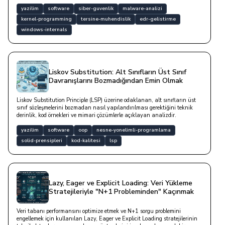
yazilim
software
siber-guvenlik
malware-analizi
kernel-programming
tersine-muhendislik
edr-gelistirme
windows-internals
Liskov Substitution: Alt Sınıfların Üst Sınıf
Davranışlarını Bozmadığından Emin Olmak
Liskov Substitution Principle (LSP) üzerine odaklanan, alt sınıfların üst
sınıf sözleşmelerini bozmadan nasıl yapılandırılması gerektiğini teknik
derinlik, kod örnekleri ve mimari çözümlerle açıklayan analizdir.
yazilim
software
oop
nesne-yonelimli-programlama
solid-prensipleri
kod-kalitesi
lsp
Lazy, Eager ve Explicit Loading: Veri Yükleme
Stratejileriyle "N+1 Probleminden" Kaçınmak
Veri tabanı performansını optimize etmek ve N+1 sorgu problemini
engellemek için kullanılan Lazy, Eager ve Explicit Loading stratejilerinin