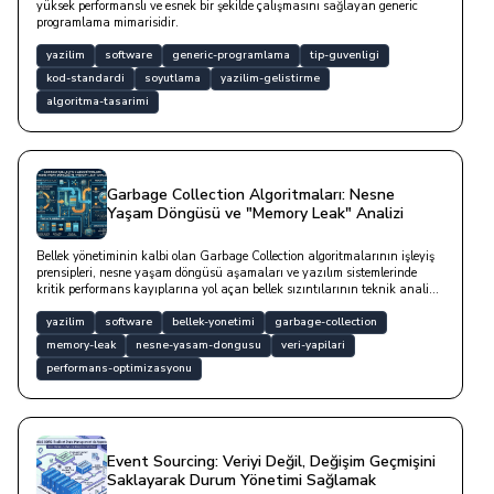
yüksek performanslı ve esnek bir şekilde çalışmasını sağlayan generic
programlama mimarisidir.
yazilim
software
generic-programlama
tip-guvenligi
kod-standardi
soyutlama
yazilim-gelistirme
algoritma-tasarimi
Garbage Collection Algoritmaları: Nesne
Yaşam Döngüsü ve "Memory Leak" Analizi
Bellek yönetiminin kalbi olan Garbage Collection algoritmalarının işleyiş
prensipleri, nesne yaşam döngüsü aşamaları ve yazılım sistemlerinde
kritik performans kayıplarına yol açan bellek sızıntılarının teknik analiz
yöntemleridir.
yazilim
software
bellek-yonetimi
garbage-collection
memory-leak
nesne-yasam-dongusu
veri-yapilari
performans-optimizasyonu
Event Sourcing: Veriyi Değil, Değişim Geçmişini
Saklayarak Durum Yönetimi Sağlamak