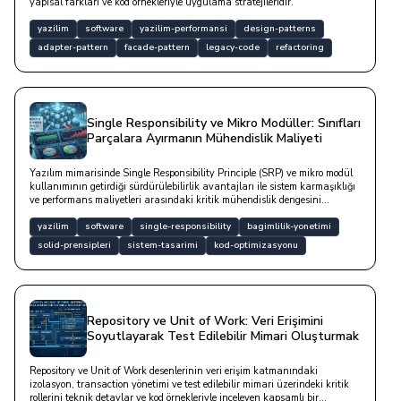
yapısal farkları ve kod örnekleriyle uygulama stratejileridir.
yazilim
software
yazilim-performansi
design-patterns
adapter-pattern
facade-pattern
legacy-code
refactoring
Single Responsibility ve Mikro Modüller: Sınıfları
Parçalara Ayırmanın Mühendislik Maliyeti
Yazılım mimarisinde Single Responsibility Principle (SRP) ve mikro modül
kullanımının getirdiği sürdürülebilirlik avantajları ile sistem karmaşıklığı
ve performans maliyetleri arasındaki kritik mühendislik dengesini
inceleyen bir yazıdır.
yazilim
software
single-responsibility
bagimlilik-yonetimi
solid-prensipleri
sistem-tasarimi
kod-optimizasyonu
Repository ve Unit of Work: Veri Erişimini
Soyutlayarak Test Edilebilir Mimari Oluşturmak
Repository ve Unit of Work desenlerinin veri erişim katmanındaki
izolasyon, transaction yönetimi ve test edilebilir mimari üzerindeki kritik
rollerini teknik detaylar ve kod örnekleriyle inceleyen kapsamlı bir