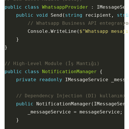
public
class
WhatsappProvider
public
void
 Send(
string
 recipient, 
stri
// Whatsapp Business API entegrasyo
        Console.WriteLine(
$"Whatsapp mesajı
// High-Level Module (İş Mantığı)
public
class
NotificationManager
private
readonly
// Dependency Injection (DI) kullanımı
public