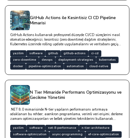
GitHub Actions ile Kesintisiz CI CD Pipeline
Mimarisi
GitHub Actions kullanarak profesyonel düzeyde CI/CD süreçlerini nasıl
otomatize edeceğinizi, kesintisiz (zero downtime) dağıtım stratejilerini,
Kubernetes üzerinde rolling update uygulamalarını ve veritabanı geçiş
süreçlerinde dikkat edilmesi gereken teknik detayları bu yazıda yer
almaktadır.
yazilim
software
github
github-actions
ci-cd
zero-downtime
devops
deployment-strategies
kubernetes
docker
pipeline-optimization
automation
cloud-native
N Tier Mimaride Performans Optimizasyonu ve
Gecikme Yönetimi
.NET 8.0 mimarisinde N-tier yapıların performansını artırmaya
odaklanan bu rehber; asenkron programlama, verimli veri erişimi, derleme
zamanı optimizasyonları ve bellek yönetimi tekniklerini kullanarak
katmanlar arası gecikmeleri nasıl minimize edebileceğinizi teknik
detaylarla açıklanmaktadır.
yazilim
software
net-8-performance
n-tier-architecture
software-optimization
async-programming
ef-core-optimization