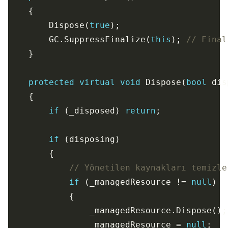
        Dispose(
true
        GC.SuppressFinalize(
this
); 
// Final
protected
virtual
void
 Dispose(
bool
if
 (_disposed) 
return
if
// Yönetilen kaynakları temizle
if
 (_managedResource != 
null
                _managedResource = 
null