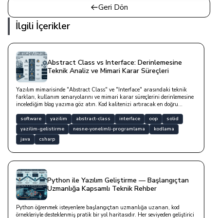
Geri Dön
İlgili İçerikler
Abstract Class vs Interface: Derinlemesine
Teknik Analiz ve Mimari Karar Süreçleri
Yazılım mimarisinde "Abstract Class" ve "Interface" arasındaki teknik
farkları, kullanım senaryolarını ve mimari karar süreçlerini derinlemesine
incelediğim blog yazıma göz atın. Kod kalitenizi artıracak en doğru
soyutlama yöntemini keşfedin.
software
yazilim
abstract-class
interface
oop
solid
yazilim-gelistirme
nesne-yonelimli-programlama
kodlama
java
csharp
Python ile Yazılım Geliştirme — Başlangıçtan
Uzmanlığa Kapsamlı Teknik Rehber
Python öğrenmek isteyenlere başlangıçtan uzmanlığa uzanan, kod
örnekleriyle desteklenmiş pratik bir yol haritasıdır. Her seviyeden geliştirici