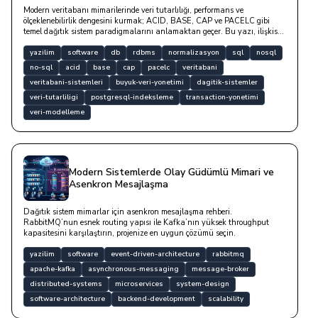
Modern veritabanı mimarilerinde veri tutarlılığı, performans ve
ölçeklenebilirlik dengesini kurmak; ACID, BASE, CAP ve PACELC gibi
temel dağıtık sistem paradigmalarını anlamaktan geçer. Bu yazı, ilişkisel
RDBMS tasarımlarından NoSQL sistemlere uzanan veri modelleme
süreçlerini, normalizasyon formlarını ve kod örnekleriyle optimizasyon
yazilim
software
db
rdbms
normalizasyon
sql
nosql
stratejilerini ele almaktadır.
no-sql
acid
base
cap
pacelc
veritabani
veritabani-sistemleri
buyuk-veri-yonetimi
dagitik-sistemler
veri-tutarliligi
postgresql-indeksleme
transaction-yonetimi
veri-modelleme
Modern Sistemlerde Olay Güdümlü Mimari ve
Asenkron Mesajlaşma
Dağıtık sistem mimarlar için asenkron mesajlaşma rehberi.
RabbitMQ’nun esnek routing yapısı ile Kafka’nın yüksek throughput
kapasitesini karşılaştırın, projenize en uygun çözümü seçin.
yazilim
software
event-driven-architecture
rabbitmq
apache-kafka
asynchronous-messaging
message-broker
distributed-systems
microservices
system-design
software-architecture
backend-development
scalability