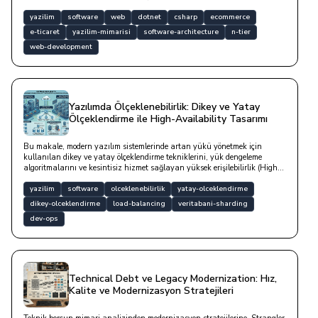
yazilim
software
web
dotnet
csharp
ecommerce
e-ticaret
yazilim-mimarisi
software-architecture
n-tier
web-development
Yazılımda Ölçeklenebilirlik: Dikey ve Yatay
Ölçeklendirme ile High-Availability Tasarımı
Bu makale, modern yazılım sistemlerinde artan yükü yönetmek için
kullanılan dikey ve yatay ölçeklendirme tekniklerini, yük dengeleme
algoritmalarını ve kesintisiz hizmet sağlayan yüksek erişilebilirlik (High-
Availability) mimarilerini teknik kod örnekleriyle derinlemesine
incelemektedir.
yazilim
software
olceklenebilirlik
yatay-olceklendirme
dikey-olceklendirme
load-balancing
veritabani-sharding
dev-ops
Technical Debt ve Legacy Modernization: Hız,
Kalite ve Modernizasyon Stratejileri