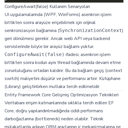
ConfigureAwait(false) Kullanım Senaryoları
UI uygulamalarında (WPF, WinForms) asenkron işlem
bittikten sonra arayüze erişebilmek için orijinal
senkronizasyon bağlamına (
)
SynchronizationContext
geri dönülmesi gerekir. Ancak web API veya backend
servislerinde böyle bir arayüz bağlamı yoktur.
ifadesi, asenkron işlem
ConfigureAwait(false)
bittikten sonra kodun aynı thread bağlamında devam etme
zorunluluğunu ortadan kaldırır. Bu da bağlam geçiş (context
switch) maliyetini düşürür ve performansı artırır. Kütüphane
(Library) geliştirilirken mutlaka tercih edilmelidir.
Entity Framework Core Gelişmiş Optimizasyon Teknikleri
Veritabanı erişim katmanlarında sıklıkla tercih edilen EF
Core, doğru yapılandırılmadığında ciddi performans
darboğazlarına (bottleneck) neden olabilir. Teknik
mülakatlarda adayın ORM araçlarının iç mekanizmalarına ne