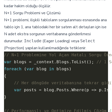
kadar hakim olduğu ölçülür.
N+1 Sorgu Problemi ve Çözümü
N+1 problemi, ilişkili tabloların sorgulanması esnasında ana
tablo için 1, ana tablodaki her bir satırın alt detayları için ise
N adet ekstra sorgunun veritabanına gönderilmesi
durumudur.
(Eager Loading) veya
Include
Select
(Projection) yapıları kullanılmadığında tetiklenir.
// N+1 Problemine Yol Açan Hatalı Sorgu Örn
var
 blogs = _context.Blogs.ToList(); 
// 1 S
foreach
 (
var
 blog 
in
// Her döngüde veritabanına tekrar gidi
var
// Performanslı ve Optimize Edilmiş Çözüm (