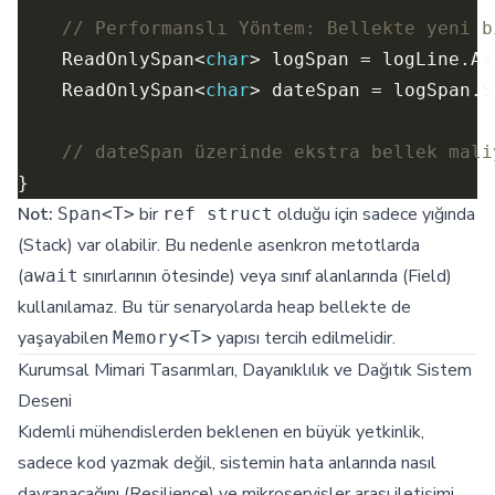
// Performanslı Yöntem: Bellekte yeni b
    ReadOnlySpan<
char
    ReadOnlySpan<
char
> dateSpan = logSpan.S
// dateSpan üzerinde ekstra bellek mali
Not:
bir
olduğu için sadece yığında
Span<T>
ref struct
(Stack) var olabilir. Bu nedenle asenkron metotlarda
(
sınırlarının ötesinde) veya sınıf alanlarında (Field)
await
kullanılamaz. Bu tür senaryolarda heap bellekte de
yaşayabilen
yapısı tercih edilmelidir.
Memory<T>
Kurumsal Mimari Tasarımları, Dayanıklılık ve Dağıtık Sistem
Deseni
Kıdemli mühendislerden beklenen en büyük yetkinlik,
sadece kod yazmak değil, sistemin hata anlarında nasıl
davranacağını (Resilience) ve mikroservisler arası iletişimi