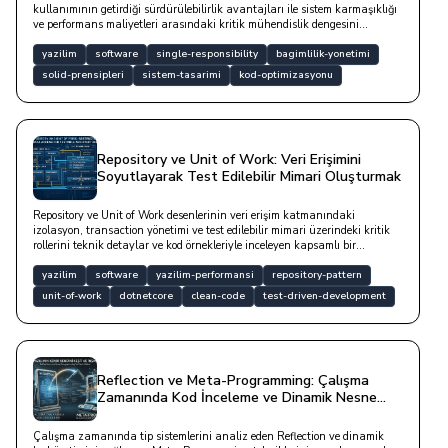
kullanımının getirdiği sürdürülebilirlik avantajları ile sistem karmaşıklığı
ve performans maliyetleri arasındaki kritik mühendislik dengesini
inceleyen bir yazıdır.
yazilim
software
single-responsibility
bagimlilik-yonetimi
solid-prensipleri
sistem-tasarimi
kod-optimizasyonu
Repository ve Unit of Work: Veri Erişimini
Soyutlayarak Test Edilebilir Mimari Oluşturmak
Repository ve Unit of Work desenlerinin veri erişim katmanındaki
izolasyon, transaction yönetimi ve test edilebilir mimari üzerindeki kritik
rollerini teknik detaylar ve kod örnekleriyle inceleyen kapsamlı bir
çalışmadır.
yazilim
software
yazilim-performansi
repository-pattern
unit-of-work
dotnetcore
clean-code
test-driven-development
Reflection ve Meta-Programming: Çalışma
Zamanında Kod İnceleme ve Dinamik Nesne
Yönetimi
Çalışma zamanında tip sistemlerini analiz eden Reflection ve dinamik