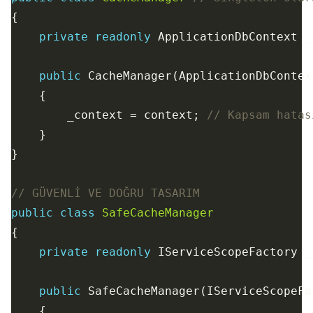
private
readonly
 ApplicationDbContext _
public
        _context = context; 
// Kapsam hatas
// GÜVENLİ VE DOĞRU TASARIM
public
class
SafeCacheManager
private
readonly
public