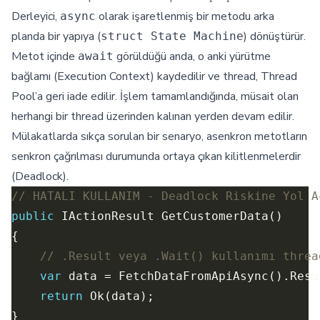
Derleyici,
olarak işaretlenmiş bir metodu arka
async
planda bir yapıya (
) dönüştürür.
struct State Machine
Metot içinde
görüldüğü anda, o anki yürütme
await
bağlamı (Execution Context) kaydedilir ve thread, Thread
Pool’a geri iade edilir. İşlem tamamlandığında, müsait olan
herhangi bir thread üzerinden kalınan yerden devam edilir.
Mülakatlarda sıkça sorulan bir senaryo, asenkron metotların
senkron çağrılması durumunda ortaya çıkan kilitlenmelerdir
(Deadlock).
// HATALI KULLANIM - Deadlock Riskine Yol A
public
// .Result veya .Wait() kullanımı threa
var
return