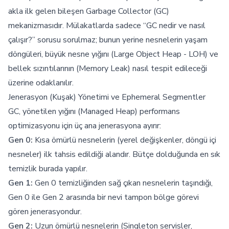
akla ilk gelen bileşen Garbage Collector (GC)
mekanizmasıdır. Mülakatlarda sadece “GC nedir ve nasıl
çalışır?” sorusu sorulmaz; bunun yerine nesnelerin yaşam
döngüleri, büyük nesne yığını (Large Object Heap - LOH) ve
bellek sızıntılarının (Memory Leak) nasıl tespit edileceği
üzerine odaklanılır.
Jenerasyon (Kuşak) Yönetimi ve Ephemeral Segmentler
GC, yönetilen yığını (Managed Heap) performans
optimizasyonu için üç ana jenerasyona ayırır:
Gen 0:
Kısa ömürlü nesnelerin (yerel değişkenler, döngü içi
nesneler) ilk tahsis edildiği alandır. Bütçe dolduğunda en sık
temizlik burada yapılır.
Gen 1:
Gen 0 temizliğinden sağ çıkan nesnelerin taşındığı,
Gen 0 ile Gen 2 arasında bir nevi tampon bölge görevi
gören jenerasyondur.
Gen 2:
Uzun ömürlü nesnelerin (Singleton servisler,