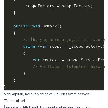
public
void
// İhtiyaç anında geçici bir scope 
using
 (
var
var
// Veritabanı işlemleri burada 
Veri Yapıları, Koleksiyonlar ve Bellek Optimizasyon
Teknolojileri
İleri düzey .NET mülakatlarında adayların veri yapısı