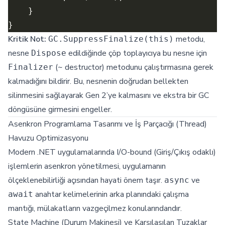
Kritik Not:
metodu,
GC.SuppressFinalize(this)
nesne
edildiğinde çöp toplayıcıya bu nesne için
Dispose
(~ destructor) metodunu çalıştırmasına gerek
Finalizer
kalmadığını bildirir. Bu, nesnenin doğrudan bellekten
silinmesini sağlayarak Gen 2’ye kalmasını ve ekstra bir GC
döngüsüne girmesini engeller.
Asenkron Programlama Tasarımı ve İş Parçacığı (Thread)
Havuzu Optimizasyonu
Modern .NET uygulamalarında I/O-bound (Giriş/Çıkış odaklı)
işlemlerin asenkron yönetilmesi, uygulamanın
ölçeklenebilirliği açısından hayati önem taşır.
ve
async
anahtar kelimelerinin arka planındaki çalışma
await
mantığı, mülakatların vazgeçilmez konularındandır.
State Machine (Durum Makinesi) ve Karşılaşılan Tuzaklar