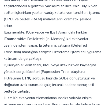
seçimlerindeki algoritmik yaklaşımları incelenir. Büyük veri
setleri işlenirken yapılan yanlış koleksiyon tercihleri, işlemci
(CPU) ve bellek (RAM) maliyetlerini dramatik şekilde
artırır.
IEnumerable, IQueryable ve IList Arasındaki Farklar
IEnumerable:
Bellekteki (In-Memory) koleksiyonlar
üzerinde işlem yapar. Ertelenmiş çalışma (Deferred
Execution) mantığına sahiptir. Filtreleme işlemleri uygulama
katmanında gerçekleşir.
IQueryable:
Veritabanı, XML veya uzak bir veri kaynağına
yönelik sorgu ifadeleri (Expression Tree) oluşturur.
Filtreleme
sorgusu halinde SQL’e dönüştürülür ve
LINQ
doğrudan uzak sunucuda çalıştırılarak sadece sonuç seti
belleğe getirilir.
IList:
Koleksiyonun elemanlarına indeks yoluyla erişim,
ekleme ve silme imkanı tanır. Sorgu anında çalıştırılmıştır ve