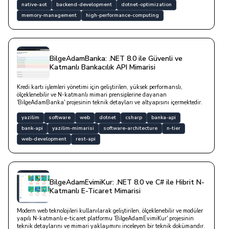
native-aot
backend-development
dotnet-optimization
memory-management
high-performance-computing
BilgeAdamBanka: .NET 8.0 ile Güvenli ve
Katmanlı Bankacılık API Mimarisi
Kredi kartı işlemleri yönetimi için geliştirilen, yüksek performanslı,
ölçeklenebilir ve N-katmanlı mimari prensiplerine dayanan
'BilgeAdamBanka' projesinin teknik detayları ve altyapısını içermektedir.
yazilim
software
web
dotnet
csharp
banka-api
bank-api
yazilim-mimarisi
software-architecture
n-tier
web-development
rest-api
BilgeAdamEvimiKur: .NET 8.0 ve C# ile Hibrit N-
Katmanlı E-Ticaret Mimarisi
Modern web teknolojileri kullanılarak geliştirilen, ölçeklenebilir ve modüler
yapılı N-katmanlı e-ticaret platformu 'BilgeAdamEvimiKur' projesinin
teknik detaylarını ve mimari yaklaşımını inceleyen bir teknik dokümandır.