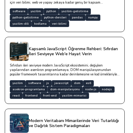
için veri bilimi, web ve yapay zekaya kadar geniş bir kapsam
sunmaktadır.
software
yazilim
python
yazilim-gelistirme
python-gelistirme
python-dersleri
pandas
numpy
yazilim-dili
kodlama
veri-bilimi
Kapsamlı JavaScript Öğrenme Rehberi: Sıfırdan
İleri Seviyeye Web'e Hayat Verin
Sıfırdan ileri seviyeye modern JavaScript ekosistemini, değişken
yapılarından asenkron programlamaya, DOM manipülasyonundan
popüler framework tasarımlarına kadar derinlemesine ve kod örnekleriyle
inceleyen detaylı teknik yazıdır.
yazilim
software
js
javascript
dom
es6
asekron-programlama
dom-manipulasyonu
node-js
nodejs
react
frontend
front-end
yazilim-mimarisi
Modern Veritabanı Mimarilerinde Veri Tutarlılığı
ve Dağıtık Sistem Paradigmaları