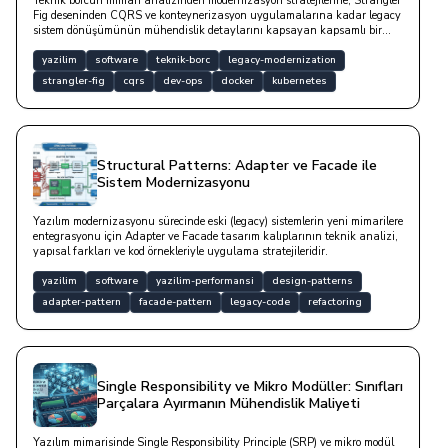
Teknik borcun mimari analizinden modernizasyon stratejilerine, Strangler
Fig deseninden CQRS ve konteynerizasyon uygulamalarına kadar legacy
sistem dönüşümünün mühendislik detaylarını kapsayan kapsamlı bir
yazıdır.
yazilim
software
teknik-borc
legacy-modernization
strangler-fig
cqrs
dev-ops
docker
kubernetes
Structural Patterns: Adapter ve Facade ile
Sistem Modernizasyonu
Yazılım modernizasyonu sürecinde eski (legacy) sistemlerin yeni mimarilere
entegrasyonu için Adapter ve Facade tasarım kalıplarının teknik analizi,
yapısal farkları ve kod örnekleriyle uygulama stratejileridir.
yazilim
software
yazilim-performansi
design-patterns
adapter-pattern
facade-pattern
legacy-code
refactoring
Single Responsibility ve Mikro Modüller: Sınıfları
Parçalara Ayırmanın Mühendislik Maliyeti
Yazılım mimarisinde Single Responsibility Principle (SRP) ve mikro modül