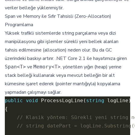
veriler belleğe yüklenmiştir.
Span ve Memory ile Sıfır Tahsisli (Zero-Allocation)
Programlama
Yüksek trafikli sistemlerde string parçalama veya dizi
manipülasyonu gibi işlemler sürekli yeni bellek alanları
tahsis edilmesine (allocation) neden olur. Bu da GC
üzerindeki baskıyı artırır. .NET Core 2.1 ile hayatımıza giren
ve
, yönetilen yığın (heap) yerine
Span<T>
Memory<T>
stack belleği kullanarak veya mevcut belleğin bir alt
kümesine işaret ederek (pointer mantığıyla) kopyalama
yapmadan çalışmayı sağlar.
public
void
 ProcessLogLine(
string
// Klasik yöntem: Sürekli yeni string n
// string datePart = logLine.Substring(