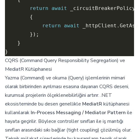
return
await
 _circuitBreakerPolicy.
return
await
CQRS (Command Query Responsibility Segregation) ve
MediatR Kütüphanesi
Yazma (Command) ve okuma (Query) işlemlerinin mimari
olarak birbirinden ayrılması esasına dayanan CQRS deseni,
kurumsal projelerin ölçeklenebilirliğini artırır. .NET
ekosisteminde bu desen genellikle
MediatR
kütüphanesi
kullanılarak
In-Process Messaging / Mediator Pattern
ile
hayata geçirilir. Böylece controller sınıfları ile iş mantığı
sınıfları arasındaki sıkı bağlar (tight coupling) çözülmüş olur.
Teknik mülakat süreçlerinde bu kavramların teorik olarak