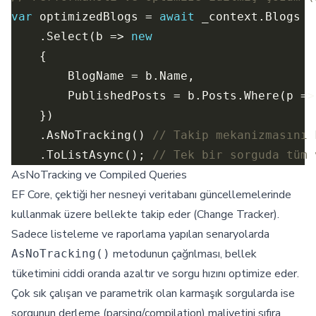
var
 optimizedBlogs = 
await
    .Select(b => 
new
    .AsNoTracking() 
// Takip mekanizmasını 
    .ToListAsync(); 
// Tek bir sorguda tüm 
AsNoTracking ve Compiled Queries
EF Core, çektiği her nesneyi veritabanı güncellemelerinde
kullanmak üzere bellekte takip eder (Change Tracker).
Sadece listeleme ve raporlama yapılan senaryolarda
metodunun çağrılması, bellek
AsNoTracking()
tüketimini ciddi oranda azaltır ve sorgu hızını optimize eder.
Çok sık çalışan ve parametrik olan karmaşık sorgularda ise
sorgunun derleme (parsing/compilation) maliyetini sıfıra