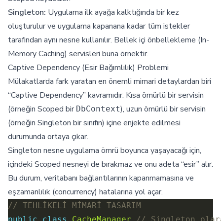
Singleton:
Uygulama ilk ayağa kalktığında bir kez
oluşturulur ve uygulama kapanana kadar tüm istekler
tarafından aynı nesne kullanılır. Bellek içi önbellekleme (In-
Memory Caching) servisleri buna örnektir.
Captive Dependency (Esir Bağımlılık) Problemi
Mülakatlarda fark yaratan en önemli mimari detaylardan biri
“Captive Dependency” kavramıdır. Kısa ömürlü bir servisin
(örneğin Scoped bir
), uzun ömürlü bir servisin
DbContext
(örneğin Singleton bir sınıfın) içine enjekte edilmesi
durumunda ortaya çıkar.
Singleton nesne uygulama ömrü boyunca yaşayacağı için,
içindeki Scoped nesneyi de bırakmaz ve onu adeta “esir” alır.
Bu durum, veritabanı bağlantılarının kapanmamasına ve
eşzamanlılık (concurrency) hatalarına yol açar.
// TEHLİKELİ MİMARİ TASARIM
public
class
CacheManager
// Singleton olar