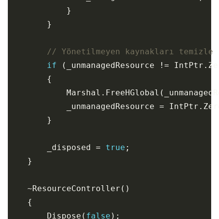
// Yönetilmeyen kaynakları temizle
if
        _disposed = 
true
        Dispose(
false