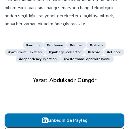
bilinmesinin yanı sıra, hangi senaryoda hangi teknolojinin
neden seçildiğini rasyonel gerekçelerle açıklayabilmek,
adayı her zaman bir adım öne çıkaracaktır.
#yazilim
#software
#dotnet
#csharp
#yazilim-mulakatlari
#garbage-collector
#efcore
#ef-core
#dependency-injection
#performans-optimizasyonu
Yazar:
Abdulkadir Güngör
LinkedIn'de Paylaş