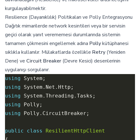
kurgulayabilmektir.
Resilience (Dayanıklılık) Politikaları ve Polly Entegrasyonu
Dağıtık mimarilerde network kesintileri veya bir servisin
geçici olarak yanıt verememesi durumlarında sistemin
tamamen çökmesini engellemek adına
Polly
kütüphanesi
sıklıkla kullanılır. Mülakatlarda özellikle
Retry
(Yeniden
Dene) ve
Circuit Breaker
(Devre Kesici) desenlerinin
uygulanışı sorgulanır.
using
using
using
using
using
public
class
ResilientHttpClient