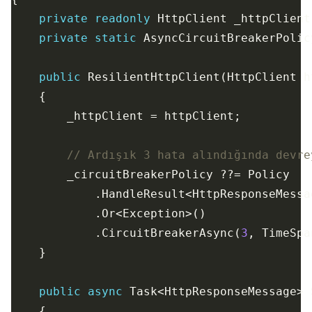
private
readonly
private
static
public
// Ardışık 3 hata alındığında devre
            .CircuitBreakerAsync(
3
, TimeSpa
public
async
 Task<HttpResponseMessage> 