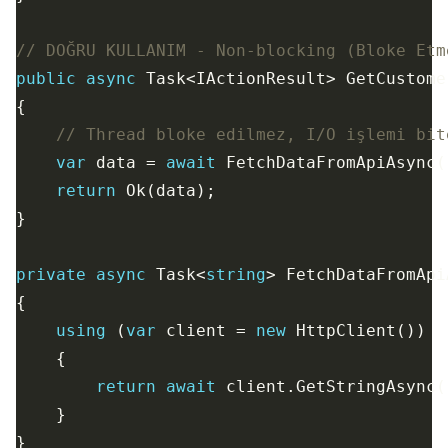
// DOĞRU KULLANIM - Non-blocking (Bloke Etm
public
async
// Thread bloke edilmez, I/O işlemi bit
var
 data = 
await
return
private
async
 Task<
string
using
 (
var
 client = 
new
return
await
 client.GetStringAsync(