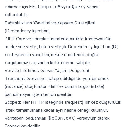
indirmek için
yapısı
EF.CompileAsyncQuery
kullanılabilir.
Bağımlılıkların Yönetimi ve Kapsam Stratejileri
(Dependency Injection)
.NET Core ve sonraki sürümlerle birlikte framework’ün
merkezine yerleştirilen yerleşik Dependency Injection (DI)
konteynerinin yönetimi, nesne ömürlerinin doğru
kurgulanması açısından kritik öneme sahiptir.
Service Lifetimes (Servis Yaşam Döngüleri)
Transient:
Servis her talep edildiğinde yeni bir örnek
(instance) oluşturulur. Hafif ve durum bilgisi (state)
barındırmayan işlemler için idealdir.
Scoped:
Her HTTP isteğinde (request) bir kez oluşturulur.
İstek tamamlanana kadar aynı nesne örneği kullanılır.
Veritabanı bağlamları (
) varsayılan olarak
DbContext
Scoped kaydedilir.