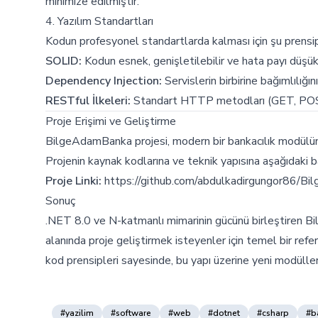
minimize edilmiştir.
4. Yazılım Standartları
Kodun profesyonel standartlarda kalması için şu prensip
SOLID:
Kodun esnek, genişletilebilir ve hata payı düşük
Dependency Injection:
Servislerin birbirine bağımlılığı
RESTful İlkeleri:
Standart HTTP metodları (GET, POST,
Proje Erişimi ve Geliştirme
BilgeAdamBanka projesi, modern bir bankacılık modülünü
Projenin kaynak kodlarına ve teknik yapısına aşağıdaki ba
Proje Linki:
https://github.com/abdulkadirgungor86/B
Sonuç
.NET 8.0 ve N-katmanlı mimarinin gücünü birleştiren Bi
alanında proje geliştirmek isteyenler için temel bir ref
kod prensipleri sayesinde, bu yapı üzerine yeni modülle
#yazilim
#software
#web
#dotnet
#csharp
#b