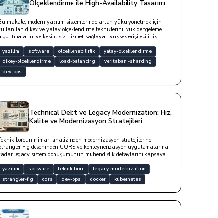
Ölçeklendirme ile High-Availability Tasarımı
Bu makale, modern yazılım sistemlerinde artan yükü yönetmek için
kullanılan dikey ve yatay ölçeklendirme tekniklerini, yük dengeleme
algoritmalarını ve kesintisiz hizmet sağlayan yüksek erişilebilirlik
(High-Availability) mimarilerini teknik kod örnekleriyle derinlemesine
incelemektedir.
yazilim
software
olceklenebilirlik
yatay-olceklendirme
dikey-olceklendirme
load-balancing
veritabani-sharding
dev-ops
Technical Debt ve Legacy Modernization: Hız,
Kalite ve Modernizasyon Stratejileri
Teknik borcun mimari analizinden modernizasyon stratejilerine,
Strangler Fig deseninden CQRS ve konteynerizasyon uygulamalarına
kadar legacy sistem dönüşümünün mühendislik detaylarını kapsayan
kapsamlı bir yazıdır.
yazilim
software
teknik-borc
legacy-modernization
strangler-fig
cqrs
dev-ops
docker
kubernetes