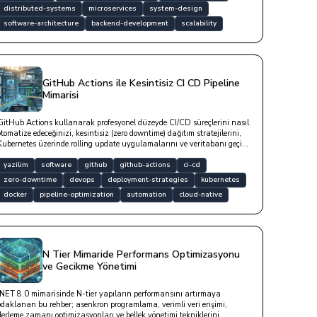
distributed-systems
microservices
system-design
software-architecture
backend-development
scalability
GitHub Actions ile Kesintisiz CI CD Pipeline
Mimarisi
GitHub Actions kullanarak profesyonel düzeyde CI/CD süreçlerini nasıl
otomatize edeceğinizi, kesintisiz (zero downtime) dağıtım stratejilerini,
Kubernetes üzerinde rolling update uygulamalarını ve veritabanı geçiş
süreçlerinde dikkat edilmesi gereken teknik detayları bu yazıda yer
almaktadır.
yazilim
software
github
github-actions
ci-cd
zero-downtime
devops
deployment-strategies
kubernetes
docker
pipeline-optimization
automation
cloud-native
N Tier Mimaride Performans Optimizasyonu
ve Gecikme Yönetimi
.NET 8.0 mimarisinde N-tier yapıların performansını artırmaya
odaklanan bu rehber; asenkron programlama, verimli veri erişimi,
derleme zamanı optimizasyonları ve bellek yönetimi tekniklerini