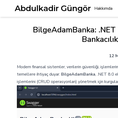
Abdulkadir Güngör
Hakkımda
BilgeAdamBanka: .NET 8
Bankacılı
12 
Modern finansal sistemler, verilerin güvenliği, işlemleri
temellere ihtiyaç duyar.
BilgeAdamBanka
, .NET 8.0 e
işlemlerini (CRUD operasyonları) yönetmek için kurgula