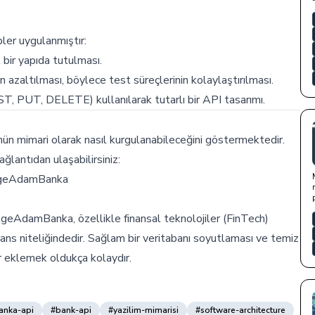
ler uygulanmıştır:
 bir yapıda tutulması.
nın azaltılması, böylece test süreçlerinin kolaylaştırılması.
 PUT, DELETE) kullanılarak tutarlı bir API tasarımı.
n mimari olarak nasıl kurgulanabileceğini göstermektedir.
ğlantıdan ulaşabilirsiniz:
ilgeAdamBanka
lgeAdamBanka, özellikle finansal teknolojiler (FinTech)
erans niteliğindedir. Sağlam bir veritabanı soyutlaması ve temiz
r eklemek oldukça kolaydır.
anka-api
#bank-api
#yazilim-mimarisi
#software-architecture