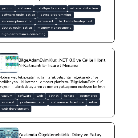
kullanarak katmanlar arası gecikmeleri nasıl minimize edebileceğinizi
teknik detaylarla açıklanmaktadır.
yazilim
software
net-8-performance
n-tier-architecture
software-optimization
async-programming
ef-core-optimization
native-aot
backend-development
dotnet-optimization
memory-management
high-performance-computing
BilgeAdamEvimiKur: .NET 8.0 ve C# ile Hibrit
N-Katmanlı E-Ticaret Mimarisi
Modern web teknolojileri kullanılarak geliştirilen, ölçeklenebilir ve
modüler yapılı N-katmanlı e-ticaret platformu 'BilgeAdamEvimiKur'
projesinin teknik detaylarını ve mimari yaklaşımını inceleyen bir teknik
dokümandır.
yazilim
software
web
dotnet
csharp
ecommerce
e-ticaret
yazilim-mimarisi
software-architecture
n-tier
web-development
Yazılımda Ölçeklenebilirlik: Dikey ve Yatay