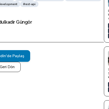
development
#rest-api
ulkadir Güngör
edIn'de Paylaş
Geri Dön