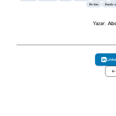
#n-tier
#web-
Yazar:
Abd
Link