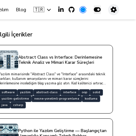
🇹🇷
zılım
Blog
İlgili İçerikler
Abstract Class vs Interface: Derinlemesine
Teknik Analiz ve Mimari Karar Süreçleri
Yazılım mimarisinde "Abstract Class" ve "Interface" arasındaki teknik
farkları, kullanım senaryolarını ve mimari karar süreçlerini
derinlemesine incelediğim blog yazıma göz atın. Kod kalitenizi artıracak
en doğru soyutlama yöntemini keşfedin.
software
yazilim
abstract-class
interface
oop
solid
yazilim-gelistirme
nesne-yonelimli-programlama
kodlama
java
csharp
Python ile Yazılım Geliştirme — Başlangıçtan
Uzmanlığa Kapsamlı Teknik Rehber