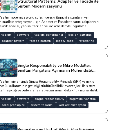
Structural Patterns: Adapter ve Facade ile
Sistem Modernizasyonu
Yazılım modernizasyonu sürecinde eski (legacy) sistemlerin yeni
mimarilere entegrasyonu için Adapter ve Facade tasarım kalıplarının
teknik analizi, yapısal farkları ve kod örnekleriyle uygulama
tratejileridir.
yazilim
software
yazilim-performansi
design-patterns
adapter-pattern
facade-pattern
legacy-code
refactoring
Single Responsibility ve Mikro Modüller:
Sınıfları Parçalara Ayırmanın Mühendislik
Maliyeti
Yazılım mimarisinde Single Responsibility Principle (SRP) ve mikro
modül kullanımının getirdiği sürdürülebilirlik avantajları ile sistem
karmaşıklığı ve performans maliyetleri arasındaki kritik mühendislik
dengesini inceleyen bir yazıdır.
yazilim
software
single-responsibility
bagimlilik-yonetimi
solid-prensipleri
sistem-tasarimi
kod-optimizasyonu
Repository ve Unit of Work: Veri Erişimini