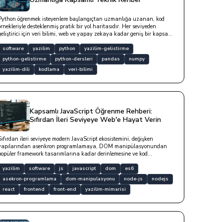
Python öğrenmek isteyenlere başlangıçtan uzmanlığa uzanan, kod
örnekleriyle desteklenmiş pratik bir yol haritasıdır. Her seviyeden
geliştirici için veri bilimi, web ve yapay zekaya kadar geniş bir kapsam
sunmaktadır.
software
yazilim
python
yazilim-gelistirme
python-gelistirme
python-dersleri
pandas
numpy
yazilim-dili
kodlama
veri-bilimi
Kapsamlı JavaScript Öğrenme Rehberi:
Sıfırdan İleri Seviyeye Web'e Hayat Verin
Sıfırdan ileri seviyeye modern JavaScript ekosistemini, değişken
yapılarından asenkron programlamaya, DOM manipülasyonundan
popüler framework tasarımlarına kadar derinlemesine ve kod
örnekleriyle inceleyen detaylı teknik yazıdır.
yazilim
software
js
javascript
dom
es6
asekron-programlama
dom-manipulasyonu
node-js
nodejs
react
frontend
front-end
yazilim-mimarisi