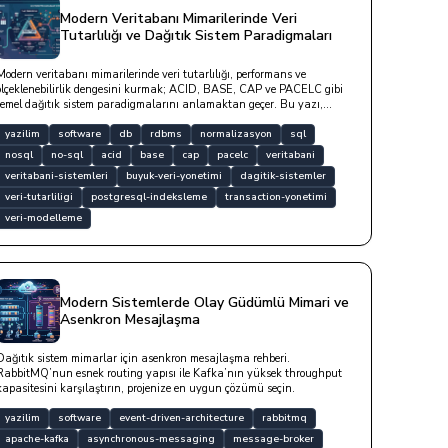
Modern Veritabanı Mimarilerinde Veri
Tutarlılığı ve Dağıtık Sistem Paradigmaları
Modern veritabanı mimarilerinde veri tutarlılığı, performans ve
ölçeklenebilirlik dengesini kurmak; ACID, BASE, CAP ve PACELC gibi
temel dağıtık sistem paradigmalarını anlamaktan geçer. Bu yazı,
ilişkisel RDBMS tasarımlarından NoSQL sistemlere uzanan veri
modelleme süreçlerini, normalizasyon formlarını ve kod örnekleriyle
yazilim
software
db
rdbms
normalizasyon
sql
optimizasyon stratejilerini ele almaktadır.
nosql
no-sql
acid
base
cap
pacelc
veritabani
veritabani-sistemleri
buyuk-veri-yonetimi
dagitik-sistemler
veri-tutarliligi
postgresql-indeksleme
transaction-yonetimi
veri-modelleme
Modern Sistemlerde Olay Güdümlü Mimari ve
Asenkron Mesajlaşma
Dağıtık sistem mimarlar için asenkron mesajlaşma rehberi.
RabbitMQ’nun esnek routing yapısı ile Kafka’nın yüksek throughput
kapasitesini karşılaştırın, projenize en uygun çözümü seçin.
yazilim
software
event-driven-architecture
rabbitmq
apache-kafka
asynchronous-messaging
message-broker