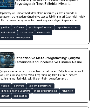
Soyutlayarak Test Edilebilir Mimari
Oluşturmak
Repository ve Unit of Work desenlerinin veri erişim katmanındaki
izolasyon, transaction yönetimi ve test edilebilir mimari üzerindeki kritik
rollerini teknik detaylar ve kod örnekleriyle inceleyen kapsamlı bir
çalışmadır.
yazilim
software
yazilim-performansi
repository-pattern
unit-of-work
dotnetcore
clean-code
test-driven-development
Reflection ve Meta-Programming: Çalışma
Zamanında Kod İnceleme ve Dinamik Nesne
Yönetimi
Çalışma zamanında tip sistemlerini analiz eden Reflection ve dinamik
kod üretimini sağlayan Meta-Programming tekniklerinin, modern
yazılım mimarilerindeki teknik derinliğini ve performans
optimizasyonlarını inceleyen kapsamlı bir çalışmadır.
yazilim
software
yazilim-performansi
dinamik-nesne-yonetimi
meta-programming
reflection
dotnet
kod-analizi