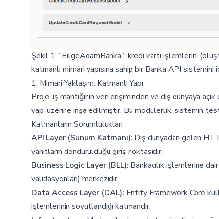
Şekil 1: “BilgeAdamBanka”; kredi kartı işlemlerini (ol
katmanlı mimari yapısına sahip bir Banka API sistemini 
1. Mimari Yaklaşım: Katmanlı Yapı
Proje, iş mantığının veri erişiminden ve dış dünyaya açı
yapı üzerine inşa edilmiştir. Bu modülerlik, sistemin test e
Katmanların Sorumlulukları
API Layer (Sunum Katmanı):
Dış dünyadan gelen HTTP i
yanıtların döndürüldüğü giriş noktasıdır.
Business Logic Layer (BLL):
Bankacılık işlemlerine dair i
validasyonları) merkezidir.
Data Access Layer (DAL):
Entity Framework Core kull
işlemlerinin soyutlandığı katmandır.