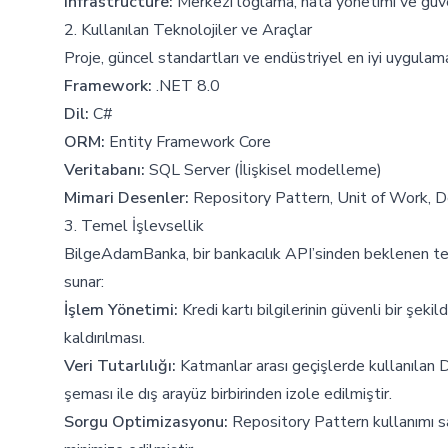
Infrastructure:
Merkezi loglama, hata yönetimi ve güven
2. Kullanılan Teknolojiler ve Araçlar
Proje, güncel standartları ve endüstriyel en iyi uygulamalar
Framework:
.NET 8.0
Dil:
C#
ORM:
Entity Framework Core
Veritabanı:
SQL Server (İlişkisel modelleme)
Mimari Desenler:
Repository Pattern, Unit of Work, D
3. Temel İşlevsellik
BilgeAdamBanka, bir bankacılık API’sinden beklenen teme
sunar:
İşlem Yönetimi:
Kredi kartı bilgilerinin güvenli bir şe
kaldırılması.
Veri Tutarlılığı:
Katmanlar arası geçişlerde kullanılan 
şeması ile dış arayüz birbirinden izole edilmiştir.
Sorgu Optimizasyonu:
Repository Pattern kullanımı sa