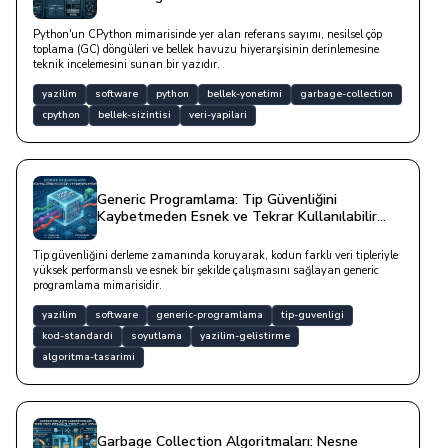
Python'un CPython mimarisinde yer alan referans sayımı, nesilsel çöp
toplama (GC) döngüleri ve bellek havuzu hiyerarşisinin derinlemesine
teknik incelemesini sunan bir yazıdır.
yazilim
software
python
bellek-yonetimi
garbage-collection
cpython
bellek-sizintisi
veri-yapilari
Generic Programlama: Tip Güvenliğini
Kaybetmeden Esnek ve Tekrar Kullanılabilir
Yapılar Kurmak
Tip güvenliğini derleme zamanında koruyarak, kodun farklı veri tipleriyle
yüksek performanslı ve esnek bir şekilde çalışmasını sağlayan generic
programlama mimarisidir.
yazilim
software
generic-programlama
tip-guvenligi
kod-standardi
soyutlama
yazilim-gelistirme
algoritma-tasarimi
Garbage Collection Algoritmaları: Nesne