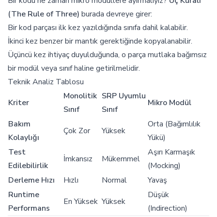
Bir kodu ne zaman mikro modüllere ayırmalıyız?
Üç Kuralı
(The Rule of Three)
burada devreye girer:
Bir kod parçası ilk kez yazıldığında sınıfa dahil kalabilir.
İkinci kez benzer bir mantık gerektiğinde kopyalanabilir.
Üçüncü kez ihtiyaç duyulduğunda, o parça mutlaka bağımsız
bir modül veya sınıf haline getirilmelidir.
Teknik Analiz Tablosu
Monolitik
SRP Uyumlu
Kriter
Mikro Modül
Sınıf
Sınıf
Bakım
Orta (Bağımlılık
Çok Zor
Yüksek
Kolaylığı
Yükü)
Test
Aşırı Karmaşık
İmkansız
Mükemmel
Edilebilirlik
(Mocking)
Derleme Hızı
Hızlı
Normal
Yavaş
Runtime
Düşük
En Yüksek
Yüksek
Performans
(Indirection)