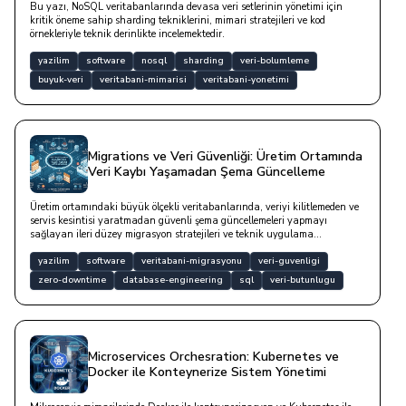
Bu yazı, NoSQL veritabanlarında devasa veri setlerinin yönetimi için
kritik öneme sahip sharding tekniklerini, mimari stratejileri ve kod
örnekleriyle teknik derinlikte incelemektedir.
yazilim
software
nosql
sharding
veri-bolumleme
buyuk-veri
veritabani-mimarisi
veritabani-yonetimi
Migrations ve Veri Güvenliği: Üretim Ortamında
Veri Kaybı Yaşamadan Şema Güncelleme
Üretim ortamındaki büyük ölçekli veritabanlarında, veriyi kilitlemeden ve
servis kesintisi yaratmadan güvenli şema güncellemeleri yapmayı
sağlayan ileri düzey migrasyon stratejileri ve teknik uygulama
yöntemleridir.
yazilim
software
veritabani-migrasyonu
veri-guvenligi
zero-downtime
database-engineering
sql
veri-butunlugu
Microservices Orchesration: Kubernetes ve
Docker ile Konteynerize Sistem Yönetimi