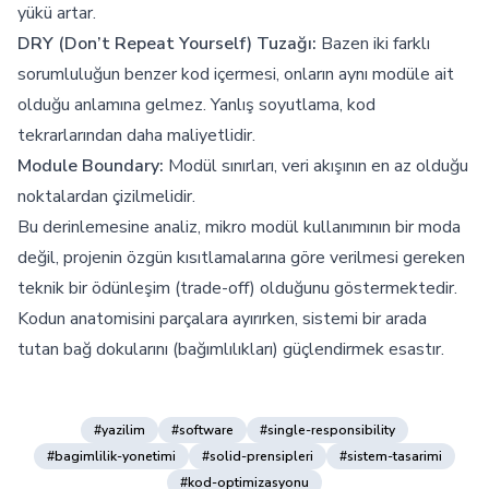
yükü artar.
DRY (Don’t Repeat Yourself) Tuzağı:
Bazen iki farklı
sorumluluğun benzer kod içermesi, onların aynı modüle ait
olduğu anlamına gelmez. Yanlış soyutlama, kod
tekrarlarından daha maliyetlidir.
Module Boundary:
Modül sınırları, veri akışının en az olduğu
noktalardan çizilmelidir.
Bu derinlemesine analiz, mikro modül kullanımının bir moda
değil, projenin özgün kısıtlamalarına göre verilmesi gereken
teknik bir ödünleşim (trade-off) olduğunu göstermektedir.
Kodun anatomisini parçalara ayırırken, sistemi bir arada
tutan bağ dokularını (bağımlılıkları) güçlendirmek esastır.
#yazilim
#software
#single-responsibility
#bagimlilik-yonetimi
#solid-prensipleri
#sistem-tasarimi
#kod-optimizasyonu