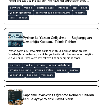
incelediğim blog yazıma göz atın. Kod kalitenizi artıracak en doğru
soyutlama yöntemini keşfedin.
software
yazilim
abstract-class
interface
oop
solid
yazilim-gelistirme
nesne-yonelimli-programlama
kodlama
java
csharp
Python ile Yazılım Geliştirme — Başlangıçtan
Uzmanlığa Kapsamlı Teknik Rehber
Python öğrenmek isteyenlere başlangıçtan uzmanlığa uzanan, kod
örnekleriyle desteklenmiş pratik bir yol haritasıdır. Her seviyeden geliştirici
için veri bilimi, web ve yapay zekaya kadar geniş bir kapsam
sunmaktadır.
software
yazilim
python
yazilim-gelistirme
python-gelistirme
python-dersleri
pandas
numpy
yazilim-dili
kodlama
veri-bilimi
Kapsamlı JavaScript Öğrenme Rehberi: Sıfırdan
İleri Seviyeye Web'e Hayat Verin