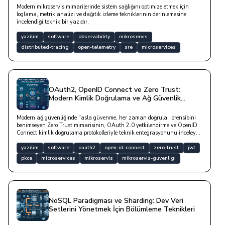
Modern mikroservis mimarilerinde sistem sağlığını optimize etmek için
loglama, metrik analizi ve dağıtık izleme tekniklerinin derinlemesine
incelendiği teknik bir yazıdır.
yazilim
software
observability
mikroservis
distributed-tracing
open-telemetry
sre
microservices
OAuth2, OpenID Connect ve Zero Trust:
Modern Kimlik Doğrulama ve Ağ Güvenlik
Mimarileri
Modern ağ güvenliğinde "asla güvenme, her zaman doğrula" prensibini
benimseyen Zero Trust mimarisinin, OAuth 2.0 yetkilendirme ve OpenID
Connect kimlik doğrulama protokolleriyle teknik entegrasyonunu inceleyen
bir yazıdır.
yazilim
software
oauth2
open-id-connect
zero-trust
jwt
pkce
microservices
mikroservis
mikroservis-guvenligi
NoSQL Paradigması ve Sharding: Dev Veri
Setlerini Yönetmek İçin Bölümleme Teknikleri