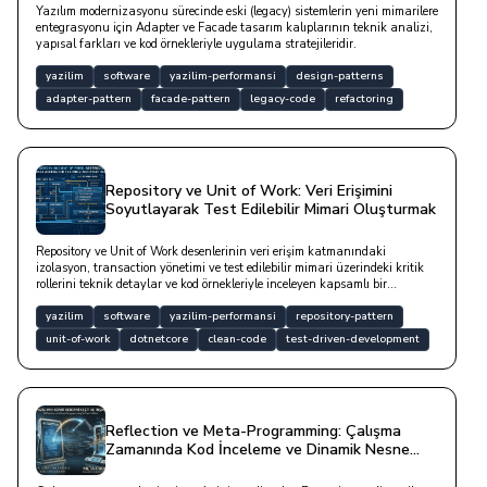
Yazılım modernizasyonu sürecinde eski (legacy) sistemlerin yeni mimarilere
entegrasyonu için Adapter ve Facade tasarım kalıplarının teknik analizi,
yapısal farkları ve kod örnekleriyle uygulama stratejileridir.
yazilim
software
yazilim-performansi
design-patterns
adapter-pattern
facade-pattern
legacy-code
refactoring
Repository ve Unit of Work: Veri Erişimini
Soyutlayarak Test Edilebilir Mimari Oluşturmak
Repository ve Unit of Work desenlerinin veri erişim katmanındaki
izolasyon, transaction yönetimi ve test edilebilir mimari üzerindeki kritik
rollerini teknik detaylar ve kod örnekleriyle inceleyen kapsamlı bir
çalışmadır.
yazilim
software
yazilim-performansi
repository-pattern
unit-of-work
dotnetcore
clean-code
test-driven-development
Reflection ve Meta-Programming: Çalışma
Zamanında Kod İnceleme ve Dinamik Nesne
Yönetimi