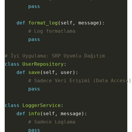
pass
def
format_log
# Log formatlama
pass
# İyi Uygulama: SRP Uyumlu Dağıtım
class
UserRepository
def
save
# Sadece Veri Erişimi (Data Access)
pass
class
LoggerService
def
info
# Sadece Loglama
pass