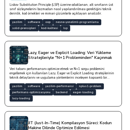
Liskov Substitution Principle (LSP) üzerine odaklanan, alt sınıfların üst
sınıf sözleşmelerini bozmadan nasıl yapılandırılması gerektiğini teknik
derinlik, kod örnekleri ve mimari çözümlerle açıklayan analizdir.
yazilim
software
oop
nesne-yonelimli-programlama
solid-prensipleri
kod-kalitesi
lsp
Lazy, Eager ve Explicit Loading: Veri Yükleme
Stratejileriyle "N+1 Probleminden" Kaçınmak
Veri tabanı performansını optimize etmek ve N+1 sorgu problemini
engellemek için kullanılan Lazy, Eager ve Explicit Loading stratejilerinin
teknik detaylarını ve uygulama yöntemlerini inceleyen kapsamlı bir
rehberdir.
yazilim
software
yazilim-performansi
nplus1-problem
performans-optimizasyonu
backend
eager-loading
lazy-loading
JIT (Just-In-Time) Kompilasyon Süreci: Kodun
Makine Dilinde Optimize Edilmesi