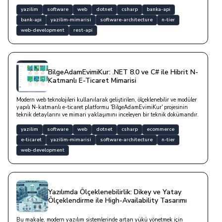
yazilim
software
web
dotnet
csharp
banka-api
bank-api
yazilim-mimarisi
software-architecture
n-tier
web-development
rest-api
BilgeAdamEvimiKur: .NET 8.0 ve C# ile Hibrit N-
Katmanlı E-Ticaret Mimarisi
Modern web teknolojileri kullanılarak geliştirilen, ölçeklenebilir ve modüler
yapılı N-katmanlı e-ticaret platformu 'BilgeAdamEvimiKur' projesinin
teknik detaylarını ve mimari yaklaşımını inceleyen bir teknik dokümandır.
yazilim
software
web
dotnet
csharp
ecommerce
e-ticaret
yazilim-mimarisi
software-architecture
n-tier
web-development
Yazılımda Ölçeklenebilirlik: Dikey ve Yatay
Ölçeklendirme ile High-Availability Tasarımı
Bu makale, modern yazılım sistemlerinde artan yükü yönetmek için