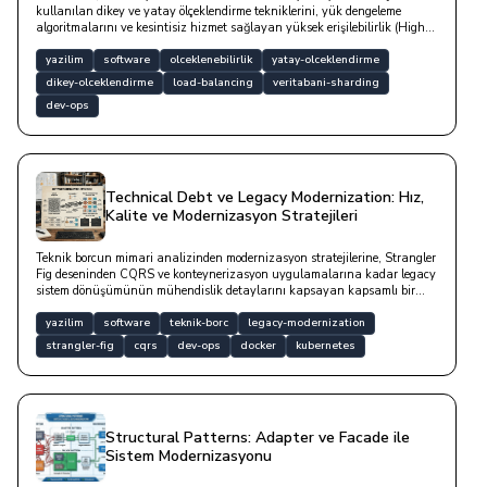
kullanılan dikey ve yatay ölçeklendirme tekniklerini, yük dengeleme
algoritmalarını ve kesintisiz hizmet sağlayan yüksek erişilebilirlik (High-
Availability) mimarilerini teknik kod örnekleriyle derinlemesine
incelemektedir.
yazilim
software
olceklenebilirlik
yatay-olceklendirme
dikey-olceklendirme
load-balancing
veritabani-sharding
dev-ops
Technical Debt ve Legacy Modernization: Hız,
Kalite ve Modernizasyon Stratejileri
Teknik borcun mimari analizinden modernizasyon stratejilerine, Strangler
Fig deseninden CQRS ve konteynerizasyon uygulamalarına kadar legacy
sistem dönüşümünün mühendislik detaylarını kapsayan kapsamlı bir
yazıdır.
yazilim
software
teknik-borc
legacy-modernization
strangler-fig
cqrs
dev-ops
docker
kubernetes
Structural Patterns: Adapter ve Facade ile
Sistem Modernizasyonu