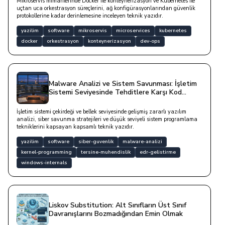
Mikroservis mimarilerinde Docker ile konteynerizasyon ve Kubernetes ile
uçtan uca orkestrasyon süreçlerini, ağ konfigürasyonlarından güvenlik
protokollerine kadar derinlemesine inceleyen teknik yazıdır.
yazilim
software
mikroservis
microservices
kubernetes
docker
orkestrasyon
konteynerizasyon
dev-ops
Malware Analizi ve Sistem Savunması: İşletim
Sistemi Seviyesinde Tehditlere Karşı Kod
Yazımı
İşletim sistemi çekirdeği ve bellek seviyesinde gelişmiş zararlı yazılım
analizi, siber savunma stratejileri ve düşük seviyeli sistem programlama
tekniklerini kapsayan kapsamlı teknik yazıdır.
yazilim
software
siber-guvenlik
malware-analizi
kernel-programming
tersine-muhendislik
edr-gelistirme
windows-internals
Liskov Substitution: Alt Sınıfların Üst Sınıf
Davranışlarını Bozmadığından Emin Olmak