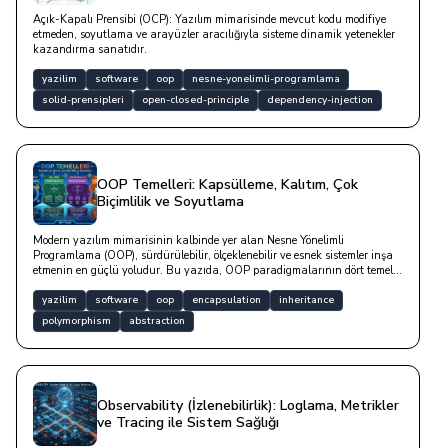
Açık-Kapalı Prensibi (OCP): Yazılım mimarisinde mevcut kodu modifiye
etmeden, soyutlama ve arayüzler aracılığıyla sisteme dinamik yetenekler
kazandırma sanatıdır.
yazilim
software
oop
nesne-yonelimli-programlama
solid-prensipleri
open-closed-principle
dependency-injection
OOP Temelleri: Kapsülleme, Kalıtım, Çok
Biçimlilik ve Soyutlama
Modern yazılım mimarisinin kalbinde yer alan Nesne Yönelimli
Programlama (OOP), sürdürülebilir, ölçeklenebilir ve esnek sistemler inşa
etmenin en güçlü yoludur. Bu yazıda, OOP paradigmalarının dört temel
direği olan Soyutlama (Abstraction), Kapsülleme (Encapsulation), Kalıtım
(Inheritance) ve Çok Biçimlilik (Polymorphism) kavramlarını teorik bir
yazilim
software
oop
encapsulation
inheritance
anlatımın ötesine taşınmaktadır.
polymorphism
abstraction
Observability (İzlenebilirlik): Loglama, Metrikler
ve Tracing ile Sistem Sağlığı