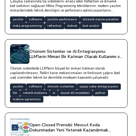
Çalışma zamanında tip sistemlerini analiz eden Reflection ve dinamik
kod üretimini sağlayan Meta-Programming tekniklerinin, modern yazılım
mimarilerindeki teknik derinliğini ve performans optimizasyonlarını
inceleyen kapsamlı bir çalışmadır.
yazilim
software
yazilim-performansi
dinamik-nesne-yonetimi
meta-programming
reflection
dotnet
kod-analizi
Otonom Sistemler ve AI Entegrasyonu:
LLM'lerin Mimari Bir Katman Olarak Kullanımı ve
Kod Analizi
Otonom sistemlerde LLM'lerin bilişsel bir mimari katman olarak
yapılandırılmasını, ReAct karar mekanizmaları ve fonksiyon çağrısı (tool
use) üzerinden teknik bir derinlikle inceleyen kapsamlı çalışmadır.
yazilim
software
otonom-sistemler
yapay-zeka-entegrasyonu
llm
robotik-kodlama
ai
buyuk-dil-modelleri
python
makine-ogrenmesi
Open-Closed Prensibi: Mevcut Koda
Dokunmadan Yeni Yetenek Kazandırmak
(Plugin Mimarisi)