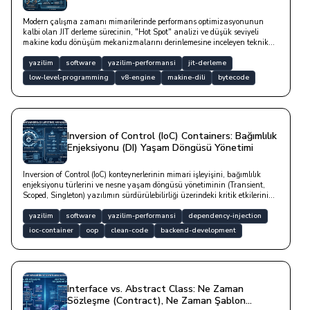
Modern çalışma zamanı mimarilerinde performans optimizasyonunun
kalbi olan JIT derleme sürecinin, "Hot Spot" analizi ve düşük seviyeli
makine kodu dönüşüm mekanizmalarını derinlemesine inceleyen teknik
bir yazıdır.
yazilim
software
yazilim-performansi
jit-derleme
low-level-programming
v8-engine
makine-dili
bytecode
Inversion of Control (IoC) Containers: Bağımlılık
Enjeksiyonu (DI) Yaşam Döngüsü Yönetimi
Inversion of Control (IoC) konteynerlerinin mimari işleyişini, bağımlılık
enjeksiyonu türlerini ve nesne yaşam döngüsü yönetiminin (Transient,
Scoped, Singleton) yazılımın sürdürülebilirliği üzerindeki kritik etkilerini
teknik bir derinlikle ele alan çalışmadır.
yazilim
software
yazilim-performansi
dependency-injection
ioc-container
oop
clean-code
backend-development
Interface vs. Abstract Class: Ne Zaman
Sözleşme (Contract), Ne Zaman Şablon