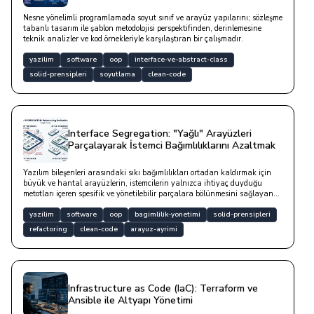
(Template)?
Nesne yönelimli programlamada soyut sınıf ve arayüz yapılarını; sözleşme
tabanlı tasarım ile şablon metodolojisi perspektifinden, derinlemesine
teknik analizler ve kod örnekleriyle karşılaştıran bir çalışmadır.
yazilim
software
oop
interface-ve-abstract-class
solid-prensipleri
soyutlama
clean-code
Interface Segregation: "Yağlı" Arayüzleri
Parçalayarak İstemci Bağımlılıklarını Azaltmak
Yazılım bileşenleri arasındaki sıkı bağımlılıkları ortadan kaldırmak için
büyük ve hantal arayüzlerin, istemcilerin yalnızca ihtiyaç duyduğu
metotları içeren spesifik ve yönetilebilir parçalara bölünmesini sağlayan
temel bir tasarım prensibidir.
yazilim
software
oop
bagimlilik-yonetimi
solid-prensipleri
refactoring
clean-code
arayuz-ayrimi
Infrastructure as Code (IaC): Terraform ve
Ansible ile Altyapı Yönetimi