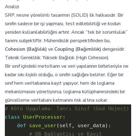
Analizi
SRP, nesne yönelimli tasarımın (SOLID) ilk halkasıdır. Bir
sınıfın sadece bir işi yapması, test edilebilirliği ve kodun
yeniden kullanılabilirliğini artırır. Ancak “tek bir sorumluluk”
tanımı subjektiftir. Mühendislik perspektifinden bu,
Cohesion (Bağlılık)
ve
Coupling (Bağımlılık)
dengesidir.
Teknik Gereklilik: Yüksek Bağlılık (High Cohesion)
Bir sınıf içindeki metotların ve veri yapılarının birbirleriyle ne
kadar sıkı ilişkili olduğu, o sınıfın sağlığını belirler. Eğer bir
sınıf hem veritabanına kayıt yapıyor, hem de loglama
mekanizmasını yönetiyorsa, loglama kütüphanesindeki bir
güncelleme veritabanı katmanını risk altına sokar.
# Kötü Uygulama: Tanrı Sınıf (God Object)
class
UserProcessor
def
save_user
# DB Bağlantısı ve Kayıt