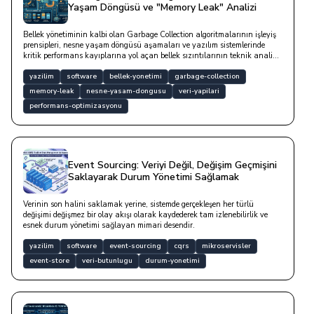
Yaşam Döngüsü ve "Memory Leak" Analizi
Bellek yönetiminin kalbi olan Garbage Collection algoritmalarının işleyiş
prensipleri, nesne yaşam döngüsü aşamaları ve yazılım sistemlerinde
kritik performans kayıplarına yol açan bellek sızıntılarının teknik analiz
yöntemleridir.
yazilim
software
bellek-yonetimi
garbage-collection
memory-leak
nesne-yasam-dongusu
veri-yapilari
performans-optimizasyonu
Event Sourcing: Veriyi Değil, Değişim Geçmişini
Saklayarak Durum Yönetimi Sağlamak
Verinin son halini saklamak yerine, sistemde gerçekleşen her türlü
değişimi değişmez bir olay akışı olarak kaydederek tam izlenebilirlik ve
esnek durum yönetimi sağlayan mimari desendir.
yazilim
software
event-sourcing
cqrs
mikroservisler
event-store
veri-butunlugu
durum-yonetimi