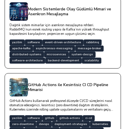
Modern Sistemlerde Olay Güdümlü Mimari ve
Asenkron Mesajlaşma
Dağıtık sistem mimarlar için asenkron mesajlaşma rehberi.
RabbitMQ’nun esnek routing yapısı ile Kafka’nın yüksek throughput
kapasitesini karşılaştırın, projenize en uygun çözümü seçin.
yazilim
software
event-driven-architecture
rabbitmq
apache-kafka
asynchronous-messaging
message-broker
distributed-systems
microservices
system-design
software-architecture
backend-development
scalability
GitHub Actions ile Kesintisiz CI CD Pipeline
Mimarisi
GitHub Actions kullanarak profesyonel düzeyde CI/CD süreçlerini nasıl
otomatize edeceğinizi, kesintisiz (zero downtime) dağıtım stratejilerini,
Kubernetes üzerinde rolling update uygulamalarını ve veritabanı geçiş
süreçlerinde dikkat edilmesi gereken teknik detayları bu yazıda yer
almaktadır.
yazilim
software
github
github-actions
ci-cd
zero-downtime
devops
deployment-strategies
kubernetes