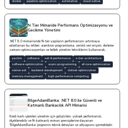
docker
pipeline-optimization
automation
cloud-native
N Tier Mimaride Performans Optimizasyonu ve
Gecikme Yönetimi
.NET 8.0 mimarisinde N-tier yapıların performansını artırmaya
odaklanan bu rehber; asenkron programlama, verimli veri erişimi, derleme
zamanı optimizasyonları ve bellek yönetimi tekniklerini kullanarak
katmanlar arası gecikmeleri nasıl minimize edebileceğinizi teknik
detaylarla açıklanmaktadır.
yazilim
software
net-8-performance
n-tier-architecture
software-optimization
async-programming
ef-core-optimization
native-aot
backend-development
dotnet-optimization
memory-management
high-performance-computing
BilgeAdamBanka: .NET 8.0 ile Güvenli ve
Katmanlı Bankacılık API Mimarisi
Kredi kartı işlemleri yönetimi için geliştirilen, yüksek performanslı,
ölçeklenebilir ve N-katmanlı mimari prensiplerine dayanan
'BilgeAdamBanka' projesinin teknik detayları ve altyapısını içermektedir.