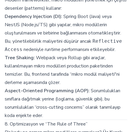
Modern frameworkler, mikro modülleri yönetmek için çeşitli
desenler (patterns) kullanır:
Dependency Injection (DI):
Spring Boot (Java) veya
NestJS (Node.js/TS) gibi yapılar, mikro modüllerin
oluşturulmasını ve birbirine bağlanmasını otomatikleştirir.
Bu, yönetilebilirlik maliyetini düşürür ancak
Reflective
nedeniyle runtime performansını etkileyebilir.
Access
Tree Shaking:
Webpack veya Rollup gibi araçlar,
kullanılmayan mikro modülleri production paketinden
temizler. Bu, frontend tarafında “mikro modül maliyeti"ni
derleme aşamasında çözer.
Aspect-Oriented Programming (AOP):
Sorumlulukları
sınıflara dağıtmak yerine (loglama, güvenlik gibi), bu
sorumlulukları “cross-cutting concerns” olarak tanımlayıp
koda enjekte eder.
8. Optimizasyon ve “The Rule of Three”