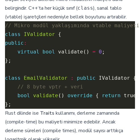
belirgindir. C++‘ta her küçük sınıf (
), sanal tablo
class
(vtable) işaretçileri nedeniyle bellek boyutunu artırabilir.
class
IValidator
public
:
virtual
bool
 validate() 
=
0
class
EmailValidator
:
public
bool
validate
() 
override
 { 
return
Rust dilinde ise
Traits
kullanımı, derleme zamanında
(compile-time) bu maliyeti minimize edebilir. Ancak
derleme süreleri (compile times), modül sayısı arttıkça
logaritmik olarak yükselir.