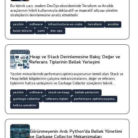
Bu teknik yazı, modern DevOps ekosisteminde Terraform ve Ansible
araçlarının hibrit kullanımıyla deklaratif ve imperatif altyapı yönetim
stratejilerini derinlemesine analiz etmektedir.
yazilim
software
infrastructure-as-code
terraform
ansible
bulut-bilisim
yaml
dev-ops
Heap ve Stack Derinlemesine Bakış: Değer ve
Referans Tiplerinin Bellek Yerleşimi
Yazılım mimarilerinde performans optimizasyonunun temeli olan Stack ve
Heap bellek bölgelerinin çalışma mekanizmalarını, değer ve referans
tiplerinin hafıza yerleşimini ve Garbage Collector süreçlerini teknik
derinlikte inceleyen bir çalışmadır.
yazilim
software
stack-ve-heap
bellek-yerlesimi
garbage-collector
referans-tipleri
performans-optimizasyonu
hafiza-yonetimi
Görünmeyenin Ardı: Python'da Bellek Yönetimi
ve Garbage Collector Mekanizmaları