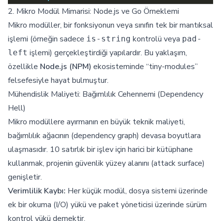
2. Mikro Modül Mimarisi: Node.js ve Go Örneklemi
Mikro modüller, bir fonksiyonun veya sınıfın tek bir mantıksal
işlemi (örneğin sadece
kontrolü veya
is-string
pad-
işlemi) gerçekleştirdiği yapılardır. Bu yaklaşım,
left
özellikle
Node.js (NPM)
ekosisteminde “tiny-modules”
felsefesiyle hayat bulmuştur.
Mühendislik Maliyeti: Bağımlılık Cehennemi (Dependency
Hell)
Mikro modüllere ayırmanın en büyük teknik maliyeti,
bağımlılık ağacının (dependency graph) devasa boyutlara
ulaşmasıdır. 10 satırlık bir işlev için harici bir kütüphane
kullanmak, projenin güvenlik yüzey alanını (attack surface)
genişletir.
Verimlilik Kaybı:
Her küçük modül, dosya sistemi üzerinde
ek bir okuma (I/O) yükü ve paket yöneticisi üzerinde sürüm
kontrol yükü demektir.