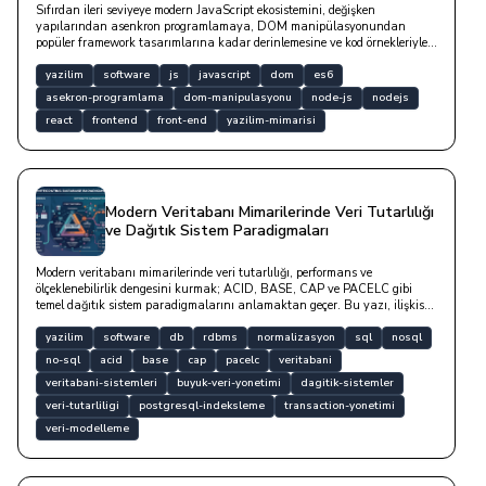
Sıfırdan ileri seviyeye modern JavaScript ekosistemini, değişken
yapılarından asenkron programlamaya, DOM manipülasyonundan
popüler framework tasarımlarına kadar derinlemesine ve kod örnekleriyle
inceleyen detaylı teknik yazıdır.
yazilim
software
js
javascript
dom
es6
asekron-programlama
dom-manipulasyonu
node-js
nodejs
react
frontend
front-end
yazilim-mimarisi
Modern Veritabanı Mimarilerinde Veri Tutarlılığı
ve Dağıtık Sistem Paradigmaları
Modern veritabanı mimarilerinde veri tutarlılığı, performans ve
ölçeklenebilirlik dengesini kurmak; ACID, BASE, CAP ve PACELC gibi
temel dağıtık sistem paradigmalarını anlamaktan geçer. Bu yazı, ilişkisel
RDBMS tasarımlarından NoSQL sistemlere uzanan veri modelleme
süreçlerini, normalizasyon formlarını ve kod örnekleriyle optimizasyon
yazilim
software
db
rdbms
normalizasyon
sql
nosql
stratejilerini ele almaktadır.
no-sql
acid
base
cap
pacelc
veritabani
veritabani-sistemleri
buyuk-veri-yonetimi
dagitik-sistemler
veri-tutarliligi
postgresql-indeksleme
transaction-yonetimi
veri-modelleme