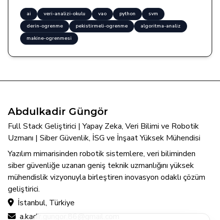
ai
veri-analizi-okulu
vao
python
svm
derin-ogrenme
pekistirmeli-ogrenme
algoritma-analiz
makine-ogrenmesi
Abdulkadir Güngör
Full Stack Geliştirici | Yapay Zeka, Veri Bilimi ve Robotik
Uzmanı | Siber Güvenlik, İSG ve İnşaat Yüksek Mühendisi
Yazılım mimarisinden robotik sistemlere, veri biliminden
siber güvenliğe uzanan geniş teknik uzmanlığını yüksek
mühendislik vizyonuyla birleştiren inovasyon odaklı çözüm
geliştirici.
İstanbul, Türkiye
a.kadir.gungor.86@gmail.com