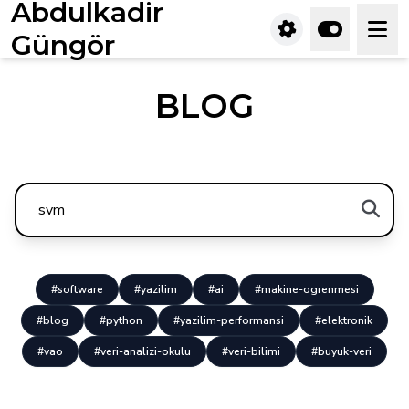
Abdulkadir
Güngör
BLOG
#software
#yazilim
#ai
#makine-ogrenmesi
#blog
#python
#yazilim-performansi
#elektronik
#vao
#veri-analizi-okulu
#veri-bilimi
#buyuk-veri