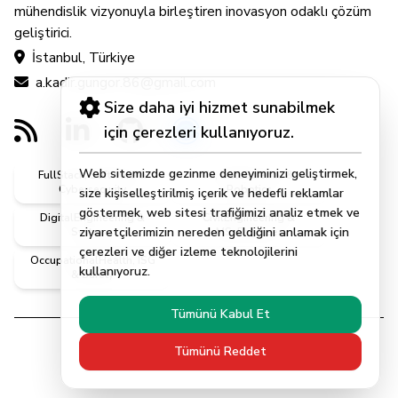
mühendislik vizyonuyla birleştiren inovasyon odaklı çözüm
geliştirici.
İstanbul, Türkiye
a.kadir.gungor.86@gmail.com
Size daha iyi hizmet sunabilmek
için çerezleri kullanıyoruz.
Web sitemizde gezinme deneyiminizi geliştirmek,
FullStack, Software &
AI, DataScience &
Cybersecurity
Robotics
size kişiselleştirilmiş içerik ve hedefli reklamlar
göstermek, web sitesi trafiğimizi analiz etmek ve
DigitalEngineering &
CivilEngineering &
ziyaretçilerimizin nereden geldiğini anlamak için
Systems
MScEngineer
çerezleri ve diğer izleme teknolojilerini
OccupationalHealth, ISG
kullanıyoruz.
& Safety
Tümünü Kabul Et
Tümünü Reddet
© 2026 | Abdulkadir Güngör