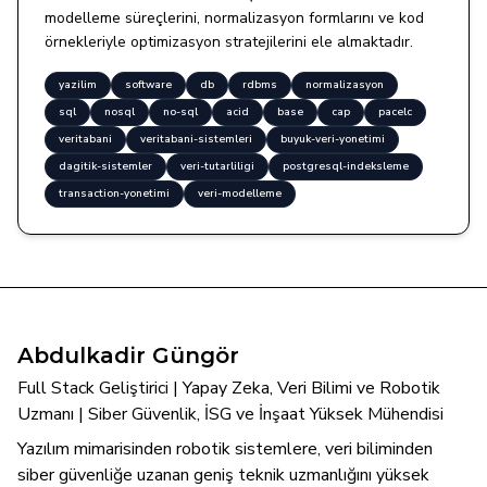
modelleme süreçlerini, normalizasyon formlarını ve kod
örnekleriyle optimizasyon stratejilerini ele almaktadır.
yazilim
software
db
rdbms
normalizasyon
sql
nosql
no-sql
acid
base
cap
pacelc
veritabani
veritabani-sistemleri
buyuk-veri-yonetimi
dagitik-sistemler
veri-tutarliligi
postgresql-indeksleme
transaction-yonetimi
veri-modelleme
Abdulkadir Güngör
Full Stack Geliştirici | Yapay Zeka, Veri Bilimi ve Robotik
Uzmanı | Siber Güvenlik, İSG ve İnşaat Yüksek Mühendisi
Yazılım mimarisinden robotik sistemlere, veri biliminden
siber güvenliğe uzanan geniş teknik uzmanlığını yüksek