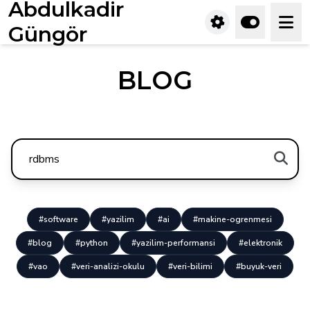
Abdulkadir
Güngör
BLOG
#software
#yazilim
#ai
#makine-ogrenmesi
#blog
#python
#yazilim-performansi
#elektronik
#vao
#veri-analizi-okulu
#veri-bilimi
#buyuk-veri