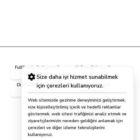
FullStack, Software &
AI, DataScience &
Cybersecurity
Robotics
Size daha iyi hizmet sunabilmek
DigitalEngineering &
için çerezleri kullanıyoruz.
CivilEngineering &
Systems
MScEngineer
Web sitemizde gezinme deneyiminizi geliştirmek,
OccupationalHealth,
size kişiselleştirilmiş içerik ve hedefli reklamlar
ISG & Safety
göstermek, web sitesi trafiğimizi analiz etmek ve
ziyaretçilerimizin nereden geldiğini anlamak için
çerezleri ve diğer izleme teknolojilerini
kullanıyoruz.