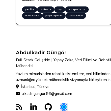
yazilim
software
oop
encapsulation
inheritance
polymorphism
abstraction
Abdulkadir Güngör
Full Stack Geliştirici | Yapay Zeka, Veri Bilimi ve Robo
Mühendisi
Yazılım mimarisinden robotik sistemlere, veri biliminde
uzmanlığını yüksek mühendislik vizyonuyla birleştiren in
İstanbul, Türkiye
a.kadir.gungor.86@gmail.com