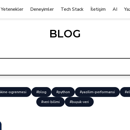
Yetenekler
Deneyimler
Tech Stack
İletişim
AI
Ya
BLOG
kine-ogrenmesi
#blog
#python
#yazilim-performansi
#el
#veri-bilimi
#buyuk-veri