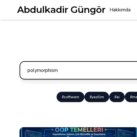
Abdulkadir Güngör
Hakkımda
#software
#yazilim
#ai
#ma