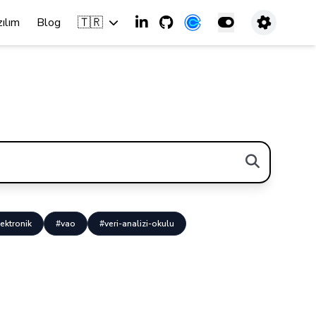
🇹🇷
zılım
Blog
ektronik
#vao
#veri-analizi-okulu