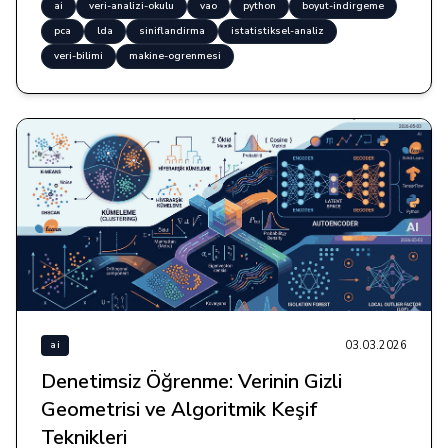
ai
veri-analizi-okulu
vao
python
boyut-indirgeme
pca
lda
siniflandirma
istatistiksel-analiz
veri-bilimi
makine-ogrenmesi
03.03.2026
ai
Denetimsiz Öğrenme: Verinin Gizli
Geometrisi ve Algoritmik Keşif
Teknikleri