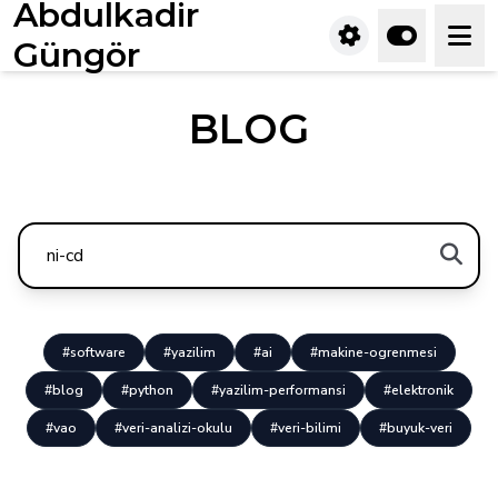
Abdulkadir
Güngör
BLOG
#software
#yazilim
#ai
#makine-ogrenmesi
#blog
#python
#yazilim-performansi
#elektronik
#vao
#veri-analizi-okulu
#veri-bilimi
#buyuk-veri