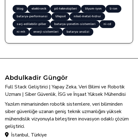
blog
elektronik
pil-teknolojileri
lityum-iyon
li-ion
batarya-performansi
lifepo4
nikel-metal-hidrur
sarj-edilebilir-piller
batarya-yonetim-sistemleri
ni-cd
ni-mh
enerji-sistemleri
batarya-analizi
Abdulkadir Güngör
Full Stack Geliştirici | Yapay Zeka, Veri Bilimi ve Robotik
Uzmanı | Siber Güvenlik, İSG ve İnşaat Yüksek Mühendisi
Yazılım mimarisinden robotik sistemlere, veri biliminden
siber güvenliğe uzanan geniş teknik uzmanlığını yüksek
mühendislik vizyonuyla birleştiren inovasyon odaklı çözüm
geliştirici.
İstanbul, Türkiye