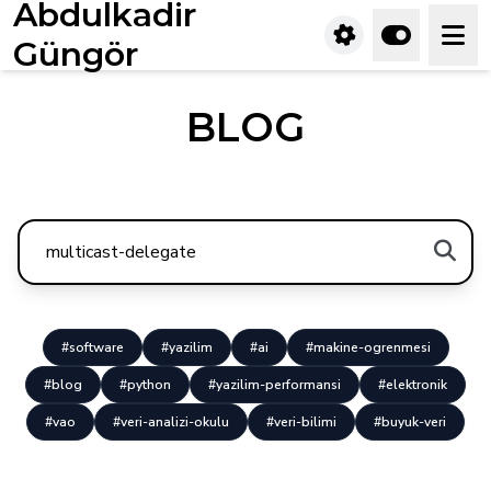
Abdulkadir
Güngör
BLOG
#software
#yazilim
#ai
#makine-ogrenmesi
#blog
#python
#yazilim-performansi
#elektronik
#vao
#veri-analizi-okulu
#veri-bilimi
#buyuk-veri