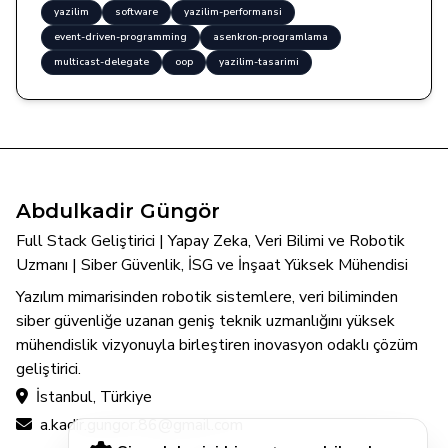
yazilim
software
yazilim-performansi
event-driven-programming
asenkron-programlama
multicast-delegate
oop
yazilim-tasarimi
Abdulkadir Güngör
Full Stack Geliştirici | Yapay Zeka, Veri Bilimi ve Robotik
Uzmanı | Siber Güvenlik, İSG ve İnşaat Yüksek Mühendisi
Yazılım mimarisinden robotik sistemlere, veri biliminden
siber güvenliğe uzanan geniş teknik uzmanlığını yüksek
mühendislik vizyonuyla birleştiren inovasyon odaklı çözüm
geliştirici.
İstanbul, Türkiye
a.kadir.gungor.86@gmail.com