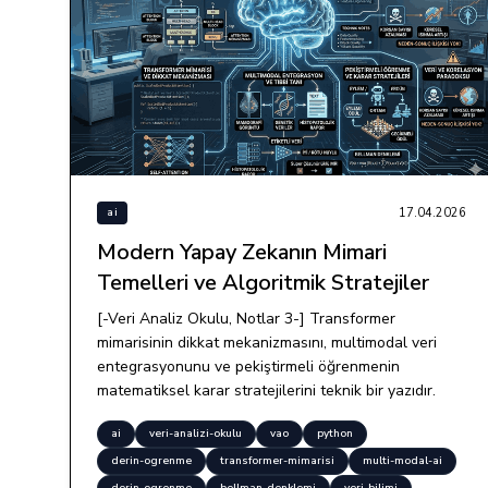
17.04.2026
ai
Modern Yapay Zekanın Mimari
Temelleri ve Algoritmik Stratejiler
[-Veri Analiz Okulu, Notlar 3-] Transformer
mimarisinin dikkat mekanizmasını, multimodal veri
entegrasyonunu ve pekiştirmeli öğrenmenin
matematiksel karar stratejilerini teknik bir yazıdır.
ai
veri-analizi-okulu
vao
python
derin-ogrenme
transformer-mimarisi
multi-modal-ai