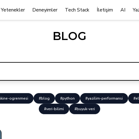
Yetenekler
Deneyimler
Tech Stack
İletişim
AI
Ya
BLOG
kine-ogrenmesi
#blog
#python
#yazilim-performansi
#el
#veri-bilimi
#buyuk-veri