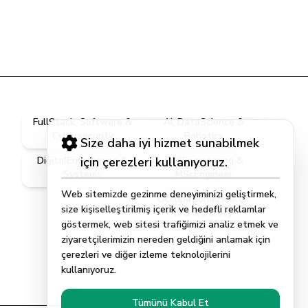
FullStack, Software &
AI, DataScience &
Cybersecurity
Robotics
Size daha iyi hizmet sunabilmek
DigitalEngineering &
için çerezleri kullanıyoruz.
CivilEngineering &
Systems
MScEngineer
Web sitemizde gezinme deneyiminizi geliştirmek,
OccupationalHealth,
size kişiselleştirilmiş içerik ve hedefli reklamlar
ISG & Safety
göstermek, web sitesi trafiğimizi analiz etmek ve
ziyaretçilerimizin nereden geldiğini anlamak için
çerezleri ve diğer izleme teknolojilerini
kullanıyoruz.
Tümünü Kabul Et