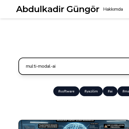
Abdulkadir Güngör
Hakkımda
#software
#yazilim
#ai
#ma