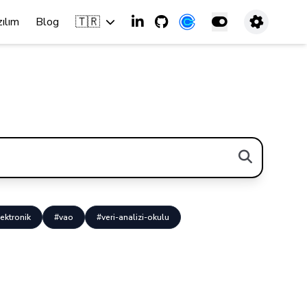
🇹🇷
zılım
Blog
ektronik
#vao
#veri-analizi-okulu