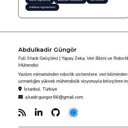
derin-ogrenme
bellman-denklemi
veri-bilimi
makine-ogrenmesi
Abdulkadir Güngör
Full Stack Geliştirici | Yapay Zeka, Veri Bilimi ve Robo
Mühendisi
Yazılım mimarisinden robotik sistemlere, veri biliminde
uzmanlığını yüksek mühendislik vizyonuyla birleştiren in
İstanbul, Türkiye
a.kadir.gungor.86@gmail.com