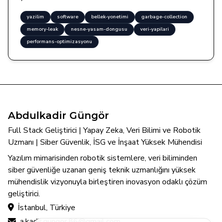
yazilim
software
bellek-yonetimi
garbage-collection
memory-leak
nesne-yasam-dongusu
veri-yapilari
performans-optimizasyonu
Abdulkadir Güngör
Full Stack Geliştirici | Yapay Zeka, Veri Bilimi ve Robotik
Uzmanı | Siber Güvenlik, İSG ve İnşaat Yüksek Mühendisi
Yazılım mimarisinden robotik sistemlere, veri biliminden
siber güvenliğe uzanan geniş teknik uzmanlığını yüksek
mühendislik vizyonuyla birleştiren inovasyon odaklı çözüm
geliştirici.
İstanbul, Türkiye
a.kadir.gungor.86@gmail.com