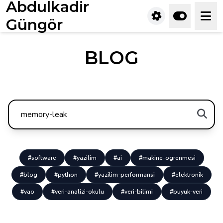
Abdulkadir
Güngör
BLOG
#software
#yazilim
#ai
#makine-ogrenmesi
#blog
#python
#yazilim-performansi
#elektronik
#vao
#veri-analizi-okulu
#veri-bilimi
#buyuk-veri