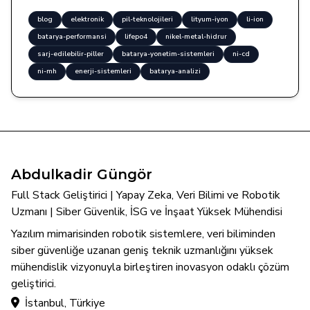
blog
elektronik
pil-teknolojileri
lityum-iyon
li-ion
batarya-performansi
lifepo4
nikel-metal-hidrur
sarj-edilebilir-piller
batarya-yonetim-sistemleri
ni-cd
ni-mh
enerji-sistemleri
batarya-analizi
Abdulkadir Güngör
Full Stack Geliştirici | Yapay Zeka, Veri Bilimi ve Robotik
Uzmanı | Siber Güvenlik, İSG ve İnşaat Yüksek Mühendisi
Yazılım mimarisinden robotik sistemlere, veri biliminden
siber güvenliğe uzanan geniş teknik uzmanlığını yüksek
mühendislik vizyonuyla birleştiren inovasyon odaklı çözüm
geliştirici.
İstanbul, Türkiye