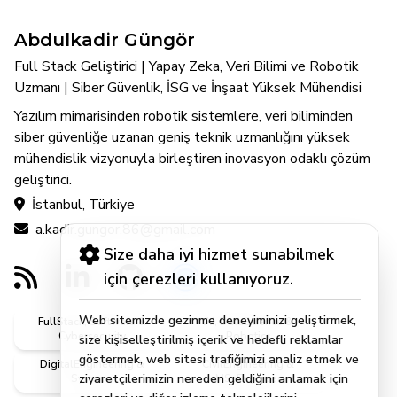
Abdulkadir Güngör
Full Stack Geliştirici | Yapay Zeka, Veri Bilimi ve Robotik
Uzmanı | Siber Güvenlik, İSG ve İnşaat Yüksek Mühendisi
Yazılım mimarisinden robotik sistemlere, veri biliminden
siber güvenliğe uzanan geniş teknik uzmanlığını yüksek
mühendislik vizyonuyla birleştiren inovasyon odaklı çözüm
geliştirici.
İstanbul, Türkiye
a.kadir.gungor.86@gmail.com
Size daha iyi hizmet sunabilmek
için çerezleri kullanıyoruz.
Web sitemizde gezinme deneyiminizi geliştirmek,
FullStack, Software &
AI, DataScience &
Cybersecurity
Robotics
size kişiselleştirilmiş içerik ve hedefli reklamlar
göstermek, web sitesi trafiğimizi analiz etmek ve
DigitalEngineering &
CivilEngineering &
ziyaretçilerimizin nereden geldiğini anlamak için
Systems
MScEngineer