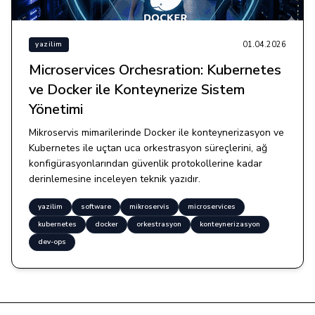
01.04.2026
yazilim
Microservices Orchesration: Kubernetes
ve Docker ile Konteynerize Sistem
Yönetimi
Mikroservis mimarilerinde Docker ile konteynerizasyon ve
Kubernetes ile uçtan uca orkestrasyon süreçlerini, ağ
konfigürasyonlarından güvenlik protokollerine kadar
derinlemesine inceleyen teknik yazıdır.
yazilim
software
mikroservis
microservices
kubernetes
docker
orkestrasyon
konteynerizasyon
dev-ops