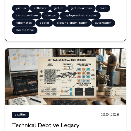
yazilim
software
github
github-actions
ci-cd
zero-downtime
devops
deployment-strategies
kubernetes
docker
pipeline-optimization
automation
cloud-native
13.04.2026
yazilim
Technical Debt ve Legacy