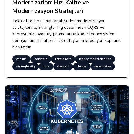
Modernization: Hız, Kalite ve
Modernizasyon Stratejileri
Teknik borcun mimari analizinden modernizasyon
stratejilerine, Strangler Fig deseninden CQRS ve
konteynerizasyon uygulamalarına kadar legacy sistem
dönüşümünün mühendislik detaylarını kapsayan kapsamlı
bir yazıdır.
yazilim
software
teknik-borc
legacy-modernization
strangler-fig
cqrs
dev-ops
docker
kubernetes