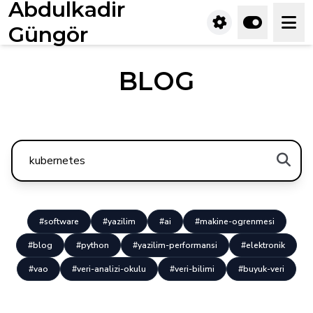
Abdulkadir
Güngör
BLOG
#software
#yazilim
#ai
#makine-ogrenmesi
#blog
#python
#yazilim-performansi
#elektronik
#vao
#veri-analizi-okulu
#veri-bilimi
#buyuk-veri