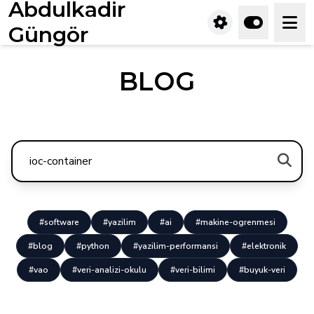
Abdulkadir
Güngör
BLOG
#software
#yazilim
#ai
#makine-ogrenmesi
#blog
#python
#yazilim-performansi
#elektronik
#vao
#veri-analizi-okulu
#veri-bilimi
#buyuk-veri