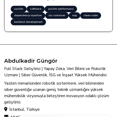
yazilim
software
yazilim-performansi
dependency-injection
ioc-container
oop
clean-code
backend-development
Abdulkadir Güngör
Full Stack Geliştirici | Yapay Zeka, Veri Bilimi ve Robotik
Uzmanı | Siber Güvenlik, İSG ve İnşaat Yüksek Mühendisi
Yazılım mimarisinden robotik sistemlere, veri biliminden
siber güvenliğe uzanan geniş teknik uzmanlığını yüksek
mühendislik vizyonuyla birleştiren inovasyon odaklı çözüm
geliştirici.
İstanbul, Türkiye
a.kadir.gungor.86@gmail.com