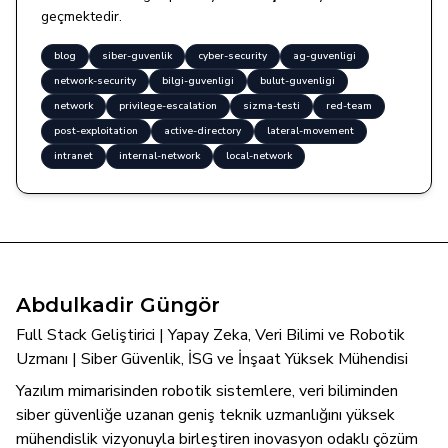
geçmektedir.
blog
siber-guvenlik
cyber-security
ag-guvenligi
network-security
bilgi-guvenligi
bulut-guvenligi
network
privilege-escalation
sizma-testi
red-team
post-exploitation
active-directory
lateral-movement
intranet
internal-network
local-network
Abdulkadir Güngör
Full Stack Geliştirici | Yapay Zeka, Veri Bilimi ve Robotik
Uzmanı | Siber Güvenlik, İSG ve İnşaat Yüksek Mühendisi
Yazılım mimarisinden robotik sistemlere, veri biliminden
siber güvenliğe uzanan geniş teknik uzmanlığını yüksek
mühendislik vizyonuyla birleştiren inovasyon odaklı çözüm