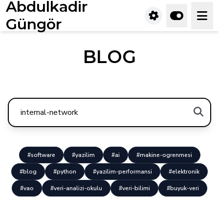
Abdulkadir
Güngör
BLOG
#software
#yazilim
#ai
#makine-ogrenmesi
#blog
#python
#yazilim-performansi
#elektronik
#vao
#veri-analizi-okulu
#veri-bilimi
#buyuk-veri