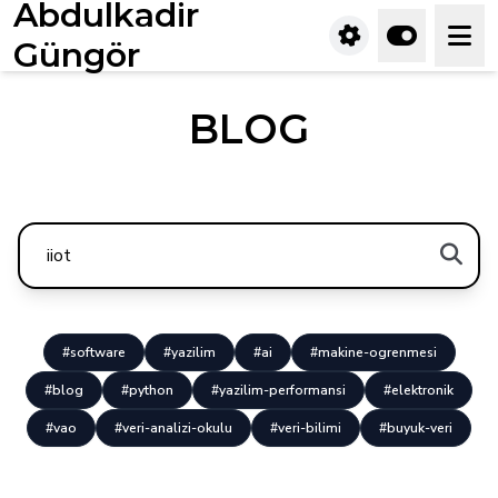
Abdulkadir
Güngör
BLOG
#software
#yazilim
#ai
#makine-ogrenmesi
#blog
#python
#yazilim-performansi
#elektronik
#vao
#veri-analizi-okulu
#veri-bilimi
#buyuk-veri