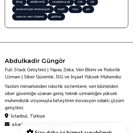
blog
elektronik
raspberry-pi
iiot
iot
endustriyel-otomasyon
mqtt
rtos
plc
sensor-veri-isleme
python
Abdulkadir Güngör
Full Stack Geliştirici | Yapay Zeka, Veri Bilimi ve Robotik
Uzmanı | Siber Güvenlik, İSG ve İnşaat Yüksek Mühendisi
Yazılım mimarisinden robotik sistemlere, veri biliminden
siber güvenliğe uzanan geniş teknik uzmanlığını yüksek
mühendislik vizyonuyla birleştiren inovasyon odaklı çözüm
geliştirici.
İstanbul, Türkiye
a.kadir.gungor.86@gmail.com
Size daha iyi hizmet sunabilmek