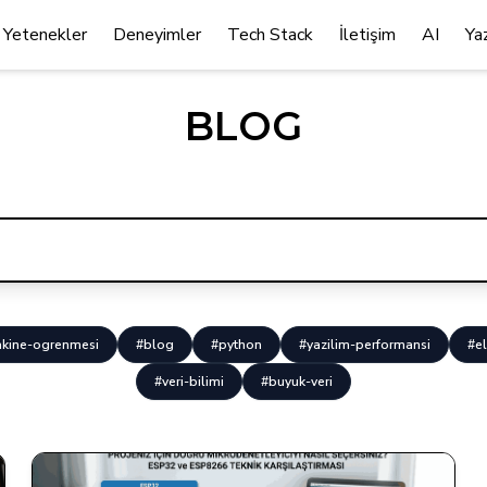
Yetenekler
Deneyimler
Tech Stack
İletişim
AI
Ya
BLOG
kine-ogrenmesi
#blog
#python
#yazilim-performansi
#el
#veri-bilimi
#buyuk-veri