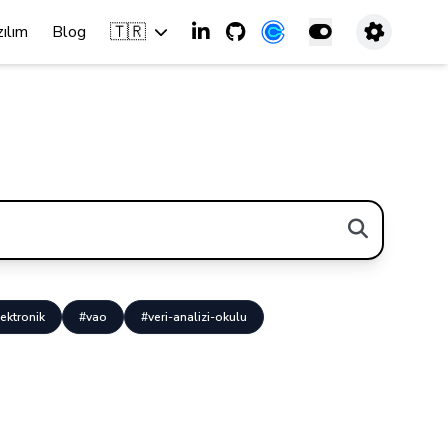
🇹🇷
zılım
Blog
ektronik
#vao
#veri-analizi-okulu