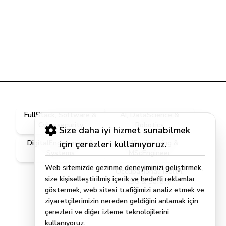
FullStack, Software &
AI, DataScience &
Cybersecurity
Robotics
Size daha iyi hizmet sunabilmek
DigitalEngineering &
için çerezleri kullanıyoruz.
CivilEngineering &
Systems
MScEngineer
Web sitemizde gezinme deneyiminizi geliştirmek,
OccupationalHealth,
size kişiselleştirilmiş içerik ve hedefli reklamlar
ISG & Safety
göstermek, web sitesi trafiğimizi analiz etmek ve
ziyaretçilerimizin nereden geldiğini anlamak için
çerezleri ve diğer izleme teknolojilerini
kullanıyoruz.