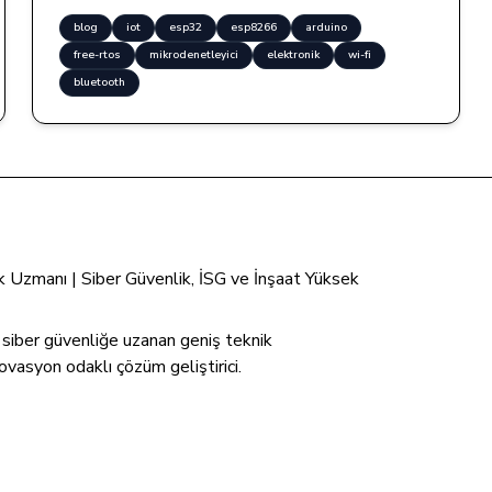
blog
iot
esp32
esp8266
arduino
free-rtos
mikrodenetleyici
elektronik
wi-fi
bluetooth
tik Uzmanı | Siber Güvenlik, İSG ve İnşaat Yüksek
n siber güvenliğe uzanan geniş teknik
ovasyon odaklı çözüm geliştirici.