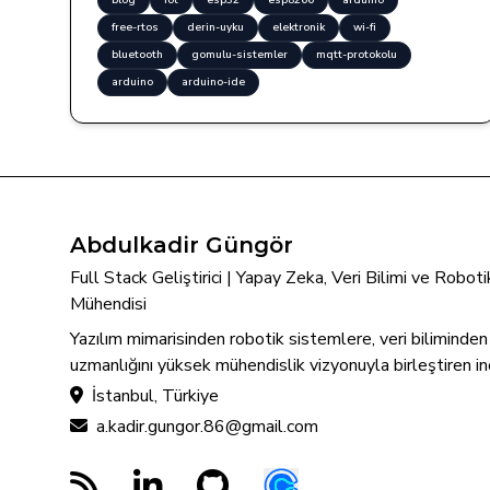
blog
iot
esp32
esp8266
arduino
free-rtos
derin-uyku
elektronik
wi-fi
bluetooth
gomulu-sistemler
mqtt-protokolu
arduino
arduino-ide
Abdulkadir Güngör
Full Stack Geliştirici | Yapay Zeka, Veri Bilimi ve Robo
Mühendisi
Yazılım mimarisinden robotik sistemlere, veri biliminde
uzmanlığını yüksek mühendislik vizyonuyla birleştiren in
İstanbul, Türkiye
a.kadir.gungor.86@gmail.com