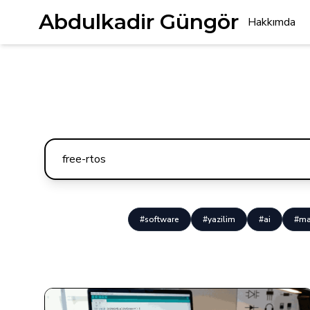
Abdulkadir Güngör
Hakkımda
#software
#yazilim
#ai
#ma