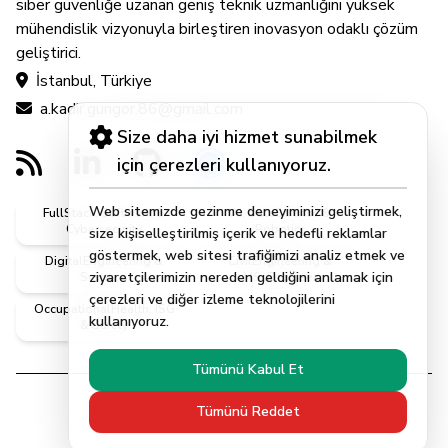
siber güvenliğe uzanan geniş teknik uzmanlığını yüksek
mühendislik vizyonuyla birleştiren inovasyon odaklı çözüm
geliştirici.
İstanbul, Türkiye
a.kadir.gungor.86@gmail.com
Size daha iyi hizmet sunabilmek
için çerezleri kullanıyoruz.
Web sitemizde gezinme deneyiminizi geliştirmek,
FullStack, Software &
AI, DataScience &
Cybersecurity
Robotics
size kişiselleştirilmiş içerik ve hedefli reklamlar
göstermek, web sitesi trafiğimizi analiz etmek ve
DigitalEngineering &
CivilEngineering &
ziyaretçilerimizin nereden geldiğini anlamak için
Systems
MScEngineer
çerezleri ve diğer izleme teknolojilerini
OccupationalHealth, ISG
kullanıyoruz.
& Safety
Tümünü Kabul Et
Tümünü Reddet
© 2026 | Abdulkadir Güngör