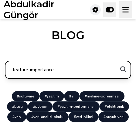
Abdulkadir
Güngör
BLOG
#software
#yazilim
#ai
#makine-ogrenmesi
#blog
#python
#yazilim-performansi
#elektronik
#vao
#veri-analizi-okulu
#veri-bilimi
#buyuk-veri