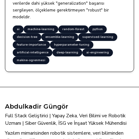
verilerde dahi yüksek "generalization" başarısı
sergileyen, ölçekleme gerektirmeyen "robust" bir
modeldir.
ai
machine-learning
random-forest
python
decision-tree
ensemble-learning
supervised-learning
feature-importance
hyperparameter-tuning
artificial-intelligence
deep-learning
ai-engineering
makine-ogrenmesi
Abdulkadir Güngör
Full Stack Geliştirici | Yapay Zeka, Veri Bilimi ve Robotik
Uzmanı | Siber Güvenlik, İSG ve İnşaat Yüksek Mühendisi
Yazılım mimarisinden robotik sistemlere, veri biliminden