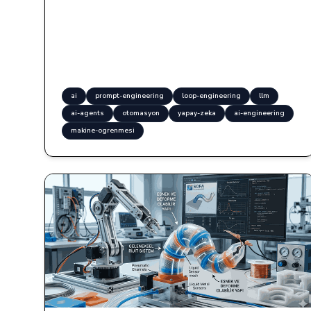
ai
prompt-engineering
loop-engineering
llm
ai-agents
otomasyon
yapay-zeka
ai-engineering
makine-ogrenmesi