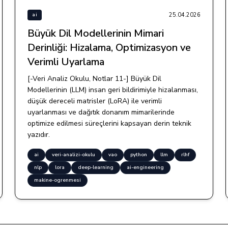
25.04.2026
ai
Büyük Dil Modellerinin Mimari
Derinliği: Hizalama, Optimizasyon ve
Verimli Uyarlama
[-Veri Analiz Okulu, Notlar 11-] Büyük Dil
Modellerinin (LLM) insan geri bildirimiyle hizalanması,
düşük dereceli matrisler (LoRA) ile verimli
uyarlanması ve dağıtık donanım mimarilerinde
optimize edilmesi süreçlerini kapsayan derin teknik
yazıdır.
ai
veri-analizi-okulu
vao
python
llm
rlhf
nlp
lora
deep-learning
ai-engineering
makine-ogrenmesi