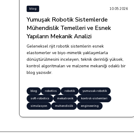
10.05.2026
blog
Yumuşak Robotik Sistemlerde
Mühendislik Temelleri ve Esnek
Yapıların Mekanik Analizi
Geleneksel rijit robotik sistemlerin esnek
elastomerler ve biyo-mimetik yaklaşımlarla
dönüştürülmesini inceleyen, teknik derinliği yüksek,
kontrol algoritmaları ve malzeme mekaniği odaklı bir
blog yazısıdır.
blog
robotics
robotik
yumusak-robotik
soft-robotics
mekatronik
kontrol-sistemleri
simulasyon
muhendislik
engineering