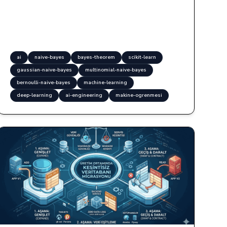
ai
naive-bayes
bayes-theorem
scikit-learn
gaussian-naive-bayes
multinomial-naive-bayes
bernoulli-naive-bayes
machine-learning
deep-learning
ai-engineering
makine-ogrenmesi