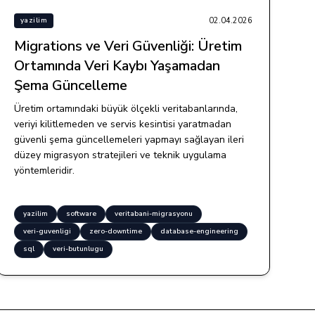
02.04.2026
yazilim
Migrations ve Veri Güvenliği: Üretim
Ortamında Veri Kaybı Yaşamadan
Şema Güncelleme
Üretim ortamındaki büyük ölçekli veritabanlarında,
veriyi kilitlemeden ve servis kesintisi yaratmadan
güvenli şema güncellemeleri yapmayı sağlayan ileri
düzey migrasyon stratejileri ve teknik uygulama
yöntemleridir.
yazilim
software
veritabani-migrasyonu
veri-guvenligi
zero-downtime
database-engineering
sql
veri-butunlugu