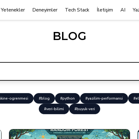
Yetenekler
Deneyimler
Tech Stack
İletişim
AI
Ya
BLOG
kine-ogrenmesi
#blog
#python
#yazilim-performansi
#el
#veri-bilimi
#buyuk-veri