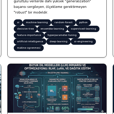
gürültülü verilerde dahi yüksek "generalization"
başarısı sergileyen, ölçekleme gerektirmeyen
"robust" bir modeldir.
ai
machine-learning
random-forest
python
decision-tree
ensemble-learning
supervised-learning
feature-importance
hyperparameter-tuning
artificial-intelligence
deep-learning
ai-engineering
makine-ogrenmesi