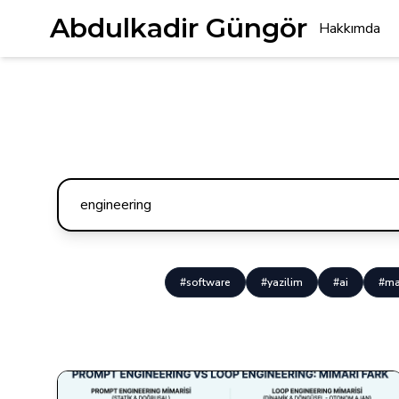
Abdulkadir Güngör
Hakkımda
#software
#yazilim
#ai
#ma