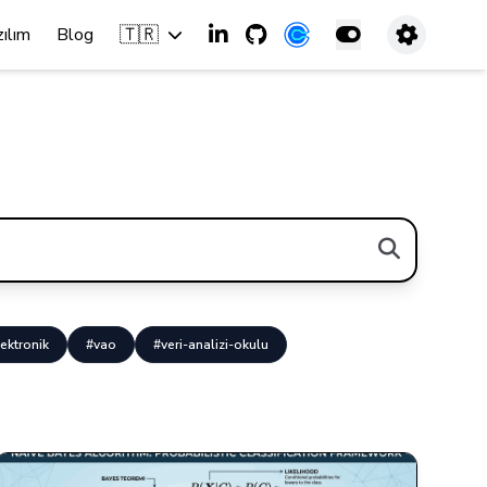
🇹🇷
zılım
Blog
ektronik
#vao
#veri-analizi-okulu