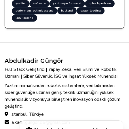
yazilim
software
yazilim-performansi
nplus1-problem
performans-optimizasyonu
backend
eager-loading
lazy-loading
Abdulkadir Güngör
Full Stack Geliştirici | Yapay Zeka, Veri Bilimi ve Robotik
Uzmanı | Siber Güvenlik, İSG ve İnşaat Yüksek Mühendisi
Yazılım mimarisinden robotik sistemlere, veri biliminden
siber güvenliğe uzanan geniş teknik uzmanlığını yüksek
mühendislik vizyonuyla birleştiren inovasyon odaklı çözüm
geliştirici.
İstanbul, Türkiye
a.kadir.gungor.86@gmail.com