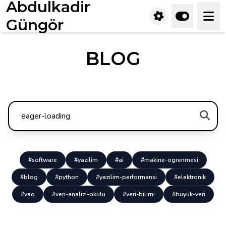
Abdulkadir
Güngör
BLOG
#software
#yazilim
#ai
#makine-ogrenmesi
#blog
#python
#yazilim-performansi
#elektronik
#vao
#veri-analizi-okulu
#veri-bilimi
#buyuk-veri