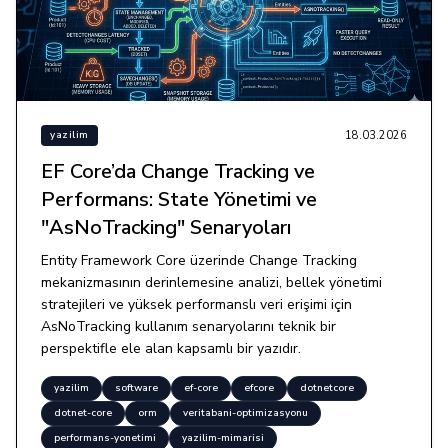
18.03.2026
yazilim
EF Core’da Change Tracking ve
Performans: State Yönetimi ve
"AsNoTracking" Senaryoları
Entity Framework Core üzerinde Change Tracking
mekanizmasının derinlemesine analizi, bellek yönetimi
stratejileri ve yüksek performanslı veri erişimi için
AsNoTracking kullanım senaryolarını teknik bir
perspektifle ele alan kapsamlı bir yazıdır.
yazilim
software
ef-core
efcore
dotnetcore
dotnet-core
orm
veritabani-optimizasyonu
performans-yonetimi
yazilim-mimarisi