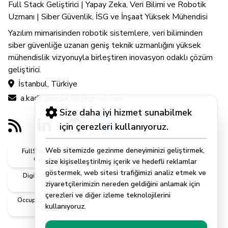
Full Stack Geliştirici | Yapay Zeka, Veri Bilimi ve Robotik
Uzmanı | Siber Güvenlik, İSG ve İnşaat Yüksek Mühendisi
Yazılım mimarisinden robotik sistemlere, veri biliminden
siber güvenliğe uzanan geniş teknik uzmanlığını yüksek
mühendislik vizyonuyla birleştiren inovasyon odaklı çözüm
geliştirici.
İstanbul, Türkiye
a.kadir.gungor.86@gmail.com
Size daha iyi hizmet sunabilmek
için çerezleri kullanıyoruz.
Web sitemizde gezinme deneyiminizi geliştirmek,
FullStack, Software &
AI, DataScience &
Cybersecurity
Robotics
size kişiselleştirilmiş içerik ve hedefli reklamlar
göstermek, web sitesi trafiğimizi analiz etmek ve
DigitalEngineering &
CivilEngineering &
ziyaretçilerimizin nereden geldiğini anlamak için
Systems
MScEngineer
çerezleri ve diğer izleme teknolojilerini
OccupationalHealth, ISG
kullanıyoruz.
& Safety