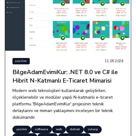
11.05.2026
yazilim
BilgeAdamEvimiKur: .NET 8.0 ve C# ile
Hibrit N-Katmanlı E-Ticaret Mimarisi
Modern web teknolojileri kullanılarak geliştirilen,
ölçeklenebilir ve modüler yapılı N-katmanlı e-ticaret
platformu 'BilgeAdamEvimiKur' projesinin teknik
detaylarını ve mimari yaklaşımını inceleyen bir teknik
dokümandır.
yazilim
software
web
dotnet
csharp