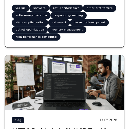
yazilim
software
net-8-performance
n-tier-architecture
software-optimization
async-programming
ef-core-optimization
native-aot
backend-development
dotnet-optimization
memory-management
high-performance-computing
17.05.2026
blog