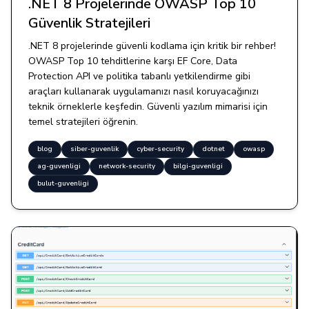
.NET 8 Projelerinde OWASP Top 10
Güvenlik Stratejileri
.NET 8 projelerinde güvenli kodlama için kritik bir rehber!
OWASP Top 10 tehditlerine karşı EF Core, Data
Protection API ve politika tabanlı yetkilendirme gibi
araçları kullanarak uygulamanızı nasıl koruyacağınızı
teknik örneklerle keşfedin. Güvenli yazılım mimarisi için
temel stratejileri öğrenin.
blog
siber-guvenlik
cyber-security
dotnet
owasp
ag-guvenligi
network-security
bilgi-guvenligi
bulut-guvenligi