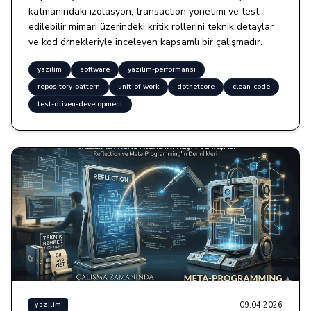
katmanındaki izolasyon, transaction yönetimi ve test
edilebilir mimari üzerindeki kritik rollerini teknik detaylar
ve kod örnekleriyle inceleyen kapsamlı bir çalışmadır.
yazilim
software
yazilim-performansi
repository-pattern
unit-of-work
dotnetcore
clean-code
test-driven-development
09.04.2026
yazilim