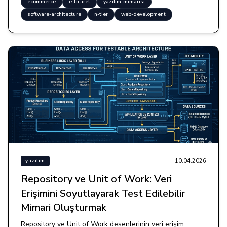
ecommerce
e-ticaret
yazilim-mimarisi
software-architecture
n-tier
web-development
10.04.2026
yazilim
Repository ve Unit of Work: Veri
Erişimini Soyutlayarak Test Edilebilir
Mimari Oluşturmak
Repository ve Unit of Work desenlerinin veri erişim