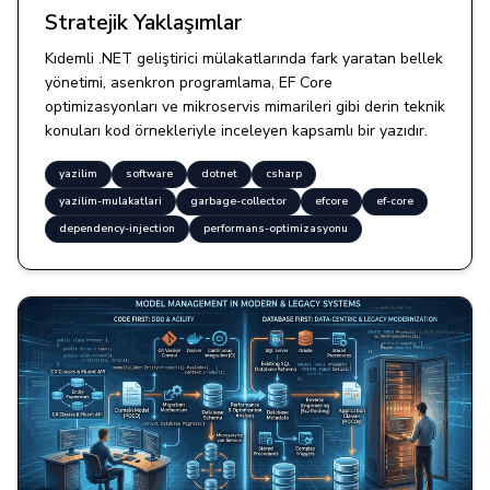
Stratejik Yaklaşımlar
Kıdemli .NET geliştirici mülakatlarında fark yaratan bellek
yönetimi, asenkron programlama, EF Core
optimizasyonları ve mikroservis mimarileri gibi derin teknik
konuları kod örnekleriyle inceleyen kapsamlı bir yazıdır.
yazilim
software
dotnet
csharp
yazilim-mulakatlari
garbage-collector
efcore
ef-core
dependency-injection
performans-optimizasyonu