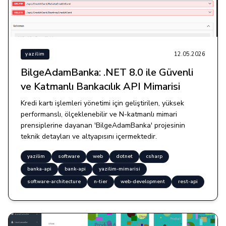
12.05.2026
yazilim
BilgeAdamBanka: .NET 8.0 ile Güvenli
ve Katmanlı Bankacılık API Mimarisi
Kredi kartı işlemleri yönetimi için geliştirilen, yüksek
performanslı, ölçeklenebilir ve N-katmanlı mimari
prensiplerine dayanan 'BilgeAdamBanka' projesinin
teknik detayları ve altyapısını içermektedir.
yazilim
software
web
dotnet
csharp
banka-api
bank-api
yazilim-mimarisi
software-architecture
n-tier
web-development
rest-api