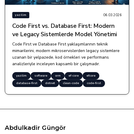
06.03.2026
yazilim
Code First vs. Database First: Modern
ve Legacy Sistemlerde Model Yönetimi
Code First ve Database First yaklaşımlarının teknik
mimarilerini, modern mikroservislerden legacy sistemlere
uzanan bir yelpazede, kod örnekleri ve performans
analizleriyle inceleyen kapsamlı bir çalışmadır.
yazilim
software
orm
ef-core
efcore
database-first
dotnet
clean-code
code-first
Abdulkadir Güngör