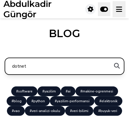
Abdulkadir
Güngör
BLOG
#software
#yazilim
#ai
#makine-ogrenmesi
#blog
#python
#yazilim-performansi
#elektronik
#vao
#veri-analizi-okulu
#veri-bilimi
#buyuk-veri