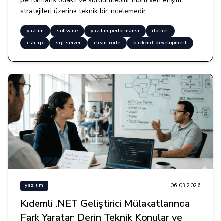
performans odaklı ve sürdürülebilir hibrit veri erişim
stratejileri üzerine teknik bir incelemedir.
yazilim
software
yazilim-performansi
dotnet
csharp
sql-server
clean-code
backend-development
06.03.2026
yazilim
Kıdemli .NET Geliştirici Mülakatlarında
Fark Yaratan Derin Teknik Konular ve