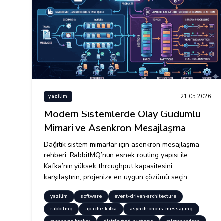
21.05.2026
yazilim
Modern Sistemlerde Olay Güdümlü
Mimari ve Asenkron Mesajlaşma
Dağıtık sistem mimarlar için asenkron mesajlaşma
rehberi. RabbitMQ’nun esnek routing yapısı ile
Kafka’nın yüksek throughput kapasitesini
karşılaştırın, projenize en uygun çözümü seçin.
yazilim
software
event-driven-architecture
rabbitmq
apache-kafka
asynchronous-messaging