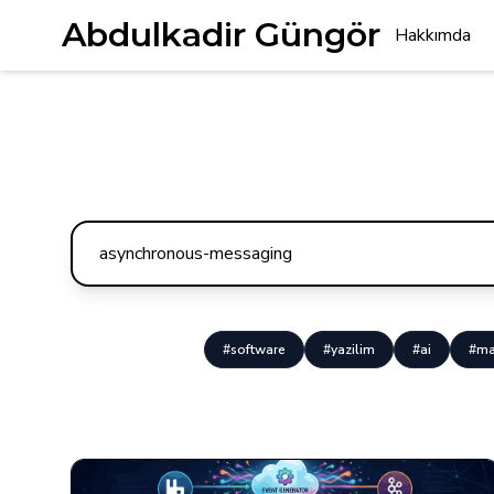
Abdulkadir Güngör
Hakkımda
#software
#yazilim
#ai
#ma