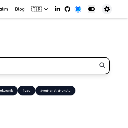
🇹🇷
zılım
Blog
ektronik
#vao
#veri-analizi-okulu