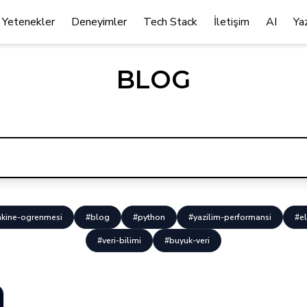
Yetenekler
Deneyimler
Tech Stack
İletişim
AI
Ya
BLOG
kine-ogrenmesi
#blog
#python
#yazilim-performansi
#el
#veri-bilimi
#buyuk-veri