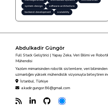
message-broker
distributed-systems
microservices
system-design
software-architecture
backend-development
scalability
Abdulkadir Güngör
Full Stack Geliştirici | Yapay Zeka, Veri Bilimi ve Robo
Mühendisi
Yazılım mimarisinden robotik sistemlere, veri biliminde
uzmanlığını yüksek mühendislik vizyonuyla birleştiren in
İstanbul, Türkiye
a.kadir.gungor.86@gmail.com