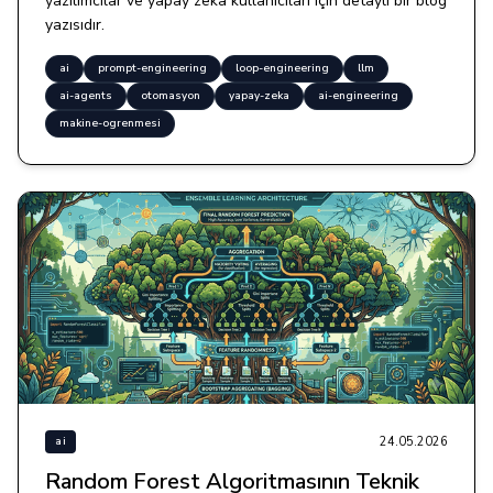
yazılımcılar ve yapay zeka kullanıcıları için detaylı bir blog
yazısıdır.
ai
prompt-engineering
loop-engineering
llm
ai-agents
otomasyon
yapay-zeka
ai-engineering
makine-ogrenmesi
24.05.2026
ai
Random Forest Algoritmasının Teknik