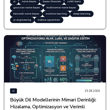
ai
naive-bayes
bayes-theorem
scikit-learn
gaussian-naive-bayes
multinomial-naive-bayes
bernoulli-naive-bayes
machine-learning
deep-learning
ai-engineering
makine-ogrenmesi
25.04.2026
ai
Büyük Dil Modellerinin Mimari Derinliği:
Hizalama, Optimizasyon ve Verimli