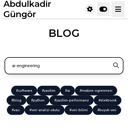
Abdulkadir
Güngör
BLOG
#software
#yazilim
#ai
#makine-ogrenmesi
#blog
#python
#yazilim-performansi
#elektronik
#vao
#veri-analizi-okulu
#veri-bilimi
#buyuk-veri