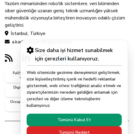
Yazılım mimarisinden robotik sistemlere, veri biliminden
siber güvenliğe uzanan geniş teknik uzmanlığını yüksek
mühendislik vizyonuyla birleştiren inovasyon odaklı çözüm
geliştirici.
İstanbul, Türkiye
a.kadir.gungor.86@gmail.com
Size daha iyi hizmet sunabilmek
için çerezleri kullanıyoruz.
Web sitemizde gezinme deneyiminizi geliştirmek,
FullStack, Software &
AI, DataScience &
Cybersecurity
Robotics
size kişiselleştirilmiş içerik ve hedefli reklamlar
göstermek, web sitesi trafiğimizi analiz etmek ve
DigitalEngineering &
CivilEngineering &
ziyaretçilerimizin nereden geldiğini anlamak için
Systems
MScEngineer
çerezleri ve diğer izleme teknolojilerini
OccupationalHealth, ISG
kullanıyoruz.
& Safety
Tümünü Kabul Et
Tümünü Reddet
© 2026 | Abdulkadir Güngör