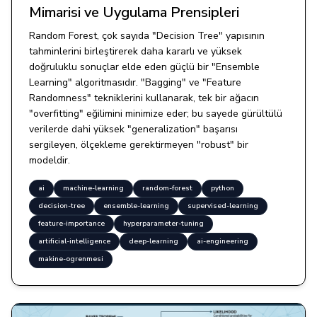
Mimarisi ve Uygulama Prensipleri
Random Forest, çok sayıda "Decision Tree" yapısının
tahminlerini birleştirerek daha kararlı ve yüksek
doğruluklu sonuçlar elde eden güçlü bir "Ensemble
Learning" algoritmasıdır. "Bagging" ve "Feature
Randomness" tekniklerini kullanarak, tek bir ağacın
"overfitting" eğilimini minimize eder; bu sayede gürültülü
verilerde dahi yüksek "generalization" başarısı
sergileyen, ölçekleme gerektirmeyen "robust" bir
modeldir.
ai
machine-learning
random-forest
python
decision-tree
ensemble-learning
supervised-learning
feature-importance
hyperparameter-tuning
artificial-intelligence
deep-learning
ai-engineering
makine-ogrenmesi