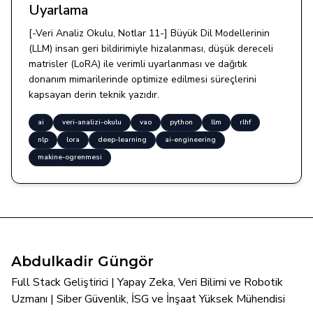
Uyarlama
[-Veri Analiz Okulu, Notlar 11-] Büyük Dil Modellerinin
(LLM) insan geri bildirimiyle hizalanması, düşük dereceli
matrisler (LoRA) ile verimli uyarlanması ve dağıtık
donanım mimarilerinde optimize edilmesi süreçlerini
kapsayan derin teknik yazıdır.
ai
veri-analizi-okulu
vao
python
llm
rlhf
nlp
lora
deep-learning
ai-engineering
makine-ogrenmesi
Abdulkadir Güngör
Full Stack Geliştirici | Yapay Zeka, Veri Bilimi ve Robotik
Uzmanı | Siber Güvenlik, İSG ve İnşaat Yüksek Mühendisi