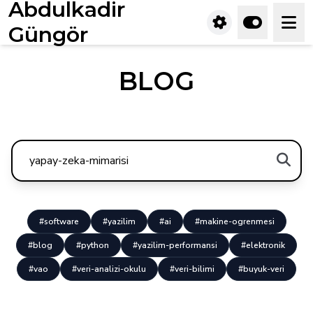
Abdulkadir
Güngör
BLOG
#software
#yazilim
#ai
#makine-ogrenmesi
#blog
#python
#yazilim-performansi
#elektronik
#vao
#veri-analizi-okulu
#veri-bilimi
#buyuk-veri