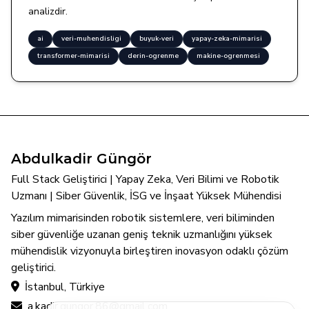
analizdir.
ai
veri-muhendisligi
buyuk-veri
yapay-zeka-mimarisi
transformer-mimarisi
derin-ogrenme
makine-ogrenmesi
Abdulkadir Güngör
Full Stack Geliştirici | Yapay Zeka, Veri Bilimi ve Robotik
Uzmanı | Siber Güvenlik, İSG ve İnşaat Yüksek Mühendisi
Yazılım mimarisinden robotik sistemlere, veri biliminden
siber güvenliğe uzanan geniş teknik uzmanlığını yüksek
mühendislik vizyonuyla birleştiren inovasyon odaklı çözüm
geliştirici.
İstanbul, Türkiye
a.kadir.gungor.86@gmail.com