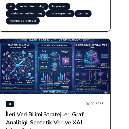
ai
veri-muhendisligi
buyuk-veri
reinforcement-learning
derin-ogrenme
python
makine-ogrenmesi
04.03.2026
ai
İleri Veri Bilimi Stratejileri Graf
Analitiği, Sentetik Veri ve XAI