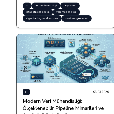
ai
veri-muhendisligi
buyuk-veri
istatistiksel-analiz
veri-madenciligi
algoritmik-gorsellestirme
makine-ogrenmesi
08.03.2026
ai
Modern Veri Mühendisliği:
Ölçeklenebilir Pipeline Mimarileri ve