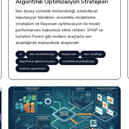
Algoritmik Optimizasyon Stratejileri
İleri düzey öznitelik mühendisliği, istatistiksel
imputasyon teknikleri, ensemble modelleme
stratejileri ve Bayesian optimizasyon ile model
performansını maksimize etme rehberi. SHAP ve
Isolation Forest gibi modern araçlarla veri
analitiğinde mühendislik disiplinidir.
ai
veri-muhendisligi
buyuk-veri
veri-analitigi
algoritma-optimizasyonu
oznitelik-muhendisligi
makine-ogrenmesi