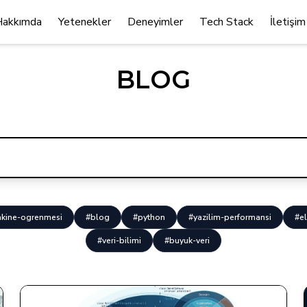
Hakkımda
Yetenekler
Deneyimler
Tech Stack
İletişim
BLOG
kine-ogrenmesi
#blog
#python
#yazilim-performansi
#el
#veri-bilimi
#buyuk-veri