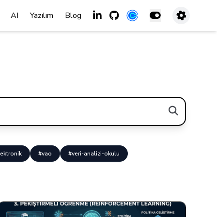
AI
Yazılım
Blog
ektronik
#vao
#veri-analizi-okulu