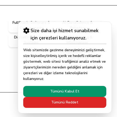
FullStack, Software &
AI, DataScience &
Cybersecurity
Robotics
Size daha iyi hizmet sunabilmek
DigitalEngineering &
için çerezleri kullanıyoruz.
CivilEngineering &
Systems
MScEngineer
Web sitemizde gezinme deneyiminizi geliştirmek,
OccupationalHealth,
size kişiselleştirilmiş içerik ve hedefli reklamlar
ISG & Safety
göstermek, web sitesi trafiğimizi analiz etmek ve
ziyaretçilerimizin nereden geldiğini anlamak için
çerezleri ve diğer izleme teknolojilerini
kullanıyoruz.
Tümünü Kabul Et
Tümünü Reddet