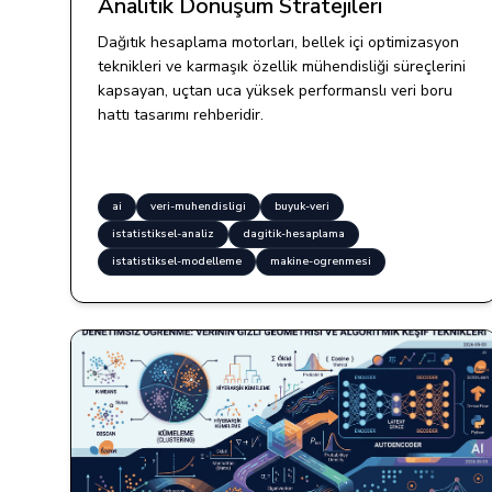
Analitik Dönüşüm Stratejileri
Dağıtık hesaplama motorları, bellek içi optimizasyon
teknikleri ve karmaşık özellik mühendisliği süreçlerini
kapsayan, uçtan uca yüksek performanslı veri boru
hattı tasarımı rehberidir.
ai
veri-muhendisligi
buyuk-veri
istatistiksel-analiz
dagitik-hesaplama
istatistiksel-modelleme
makine-ogrenmesi