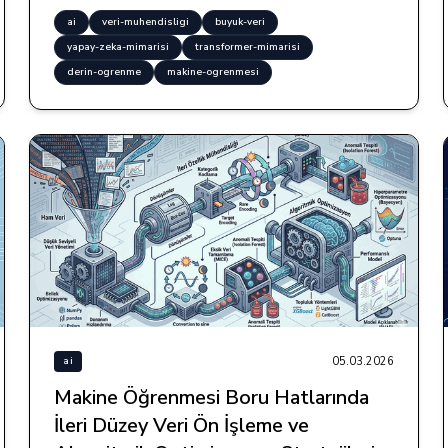
ai
veri-muhendisligi
buyuk-veri
yapay-zeka-mimarisi
transformer-mimarisi
derin-ogrenme
makine-ogrenmesi
05.03.2026
ai
Makine Öğrenmesi Boru Hatlarında
İleri Düzey Veri Ön İşleme ve