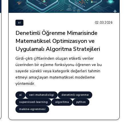
02.03.2026
ai
Denetimli Öğrenme Mimarisinde
Matematiksel Optimizasyon ve
Uygulamalı Algoritma Stratejileri
Girdi-çıktı çiftlerinden oluşan etiketli veriler
üzerinden bir eşleme fonksiyonu öğrenen ve bu
sayede sürekli veya kategorik değerleri tahmin
etmeyi amaçlayan matematiksel modelleme
yöntemidir.
ai
veri-muhendisligi
denetimli-ogrenme
supervised-learning
algoritma
python
makine-ogrenmesi