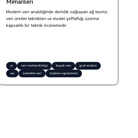
Mimarileri
Modern veri analitiğinde derinlik sağlayan ağ teorisi,
veri üretim teknikleri ve model şeffaflığı üzerine
kapsamlı bir teknik incelemedir.
ai
veri-muhendisligi
buyuk-veri
graf-analizi
xai
sentetik-veri
makine-ogrenmesi