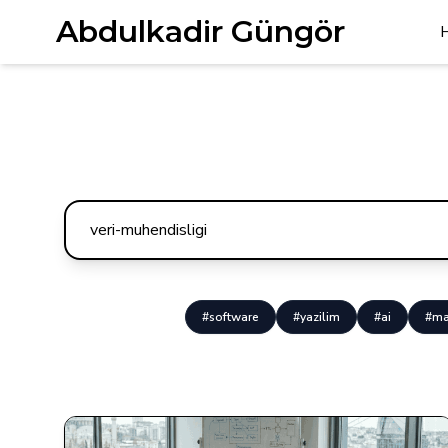
Abdulkadir Güngör
#software
#yazilim
#ai
#ma