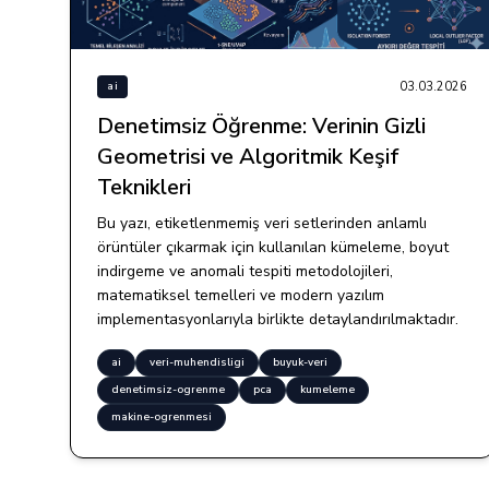
03.03.2026
ai
Denetimsiz Öğrenme: Verinin Gizli
Geometrisi ve Algoritmik Keşif
Teknikleri
Bu yazı, etiketlenmemiş veri setlerinden anlamlı
örüntüler çıkarmak için kullanılan kümeleme, boyut
indirgeme ve anomali tespiti metodolojileri,
matematiksel temelleri ve modern yazılım
implementasyonlarıyla birlikte detaylandırılmaktadır.
ai
veri-muhendisligi
buyuk-veri
denetimsiz-ogrenme
pca
kumeleme
makine-ogrenmesi