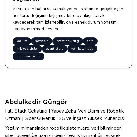
Verinin son halini saklamak yerine, sistemde gerçekleşen
her türlü değişimi değişmez bir olay akışı olarak
kaydederek tam izlenebilirlik ve esnek durum yönetimi
sağlayan mimari desendir.
yazilim
software
event-sourcing
cqrs
mikroservisler
event-store
veri-butunlugu
durum-yonetimi
Abdulkadir Güngör
Full Stack Geliştirici | Yapay Zeka, Veri Bilimi ve Robotik
Uzmanı | Siber Güvenlik, İSG ve İnşaat Yüksek Mühendisi
Yazılım mimarisinden robotik sistemlere, veri biliminden
siber güvenliğe uzanan geniş teknik uzmanlığını yüksek