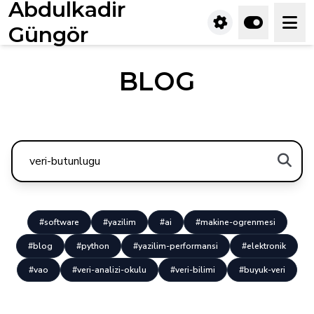
Abdulkadir
Güngör
BLOG
#software
#yazilim
#ai
#makine-ogrenmesi
#blog
#python
#yazilim-performansi
#elektronik
#vao
#veri-analizi-okulu
#veri-bilimi
#buyuk-veri