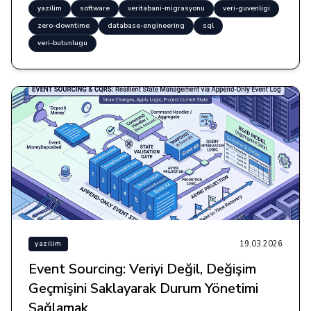
yazilim
software
veritabani-migrasyonu
veri-guvenligi
zero-downtime
database-engineering
sql
veri-butunlugu
19.03.2026
yazilim
Event Sourcing: Veriyi Değil, Değişim
Geçmişini Saklayarak Durum Yönetimi
Sağlamak