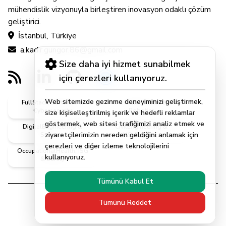
mühendislik vizyonuyla birleştiren inovasyon odaklı çözüm
geliştirici.
İstanbul, Türkiye
a.kadir.gungor.86@gmail.com
Size daha iyi hizmet sunabilmek
için çerezleri kullanıyoruz.
Web sitemizde gezinme deneyiminizi geliştirmek,
FullStack, Software &
AI, DataScience &
Cybersecurity
Robotics
size kişiselleştirilmiş içerik ve hedefli reklamlar
göstermek, web sitesi trafiğimizi analiz etmek ve
DigitalEngineering &
CivilEngineering &
ziyaretçilerimizin nereden geldiğini anlamak için
Systems
MScEngineer
çerezleri ve diğer izleme teknolojilerini
OccupationalHealth, ISG
kullanıyoruz.
& Safety
Tümünü Kabul Et
Tümünü Reddet
© 2026 | Abdulkadir Güngör