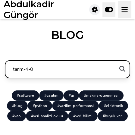
Abdulkadir
Güngör
BLOG
#software
#yazilim
#ai
#makine-ogrenmesi
#blog
#python
#yazilim-performansi
#elektronik
#vao
#veri-analizi-okulu
#veri-bilimi
#buyuk-veri