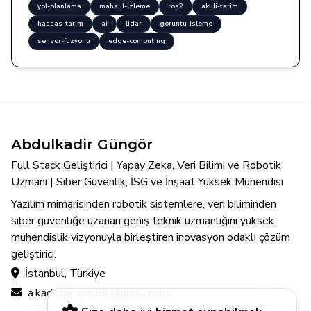
yol-planlama
mahsul-izleme
ros2
akilli-tarim
hassas-tarim
ai
lidar
goruntu-isleme
sensor-fuzyonu
edge-computing
Abdulkadir Güngör
Full Stack Geliştirici | Yapay Zeka, Veri Bilimi ve Robotik
Uzmanı | Siber Güvenlik, İSG ve İnşaat Yüksek Mühendisi
Yazılım mimarisinden robotik sistemlere, veri biliminden
siber güvenliğe uzanan geniş teknik uzmanlığını yüksek
mühendislik vizyonuyla birleştiren inovasyon odaklı çözüm
geliştirici.
İstanbul, Türkiye
a.kadir.gungor.86@gmail.com