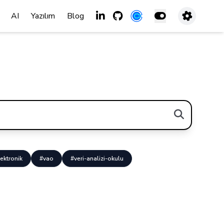
AI
Yazılım
Blog
ektronik
#vao
#veri-analizi-okulu