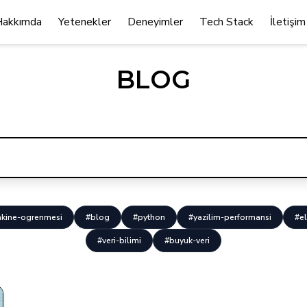
Hakkımda
Yetenekler
Deneyimler
Tech Stack
İletişim
BLOG
kine-ogrenmesi
#blog
#python
#yazilim-performansi
#el
#veri-bilimi
#buyuk-veri