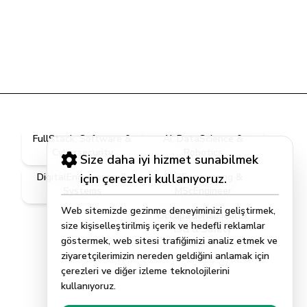
FullStack, Software &
AI, DataScience &
Cybersecurity
Robotics
Size daha iyi hizmet sunabilmek
DigitalEngineering &
için çerezleri kullanıyoruz.
CivilEngineering &
Systems
MScEngineer
Web sitemizde gezinme deneyiminizi geliştirmek,
OccupationalHealth,
size kişiselleştirilmiş içerik ve hedefli reklamlar
ISG & Safety
göstermek, web sitesi trafiğimizi analiz etmek ve
ziyaretçilerimizin nereden geldiğini anlamak için
çerezleri ve diğer izleme teknolojilerini
kullanıyoruz.