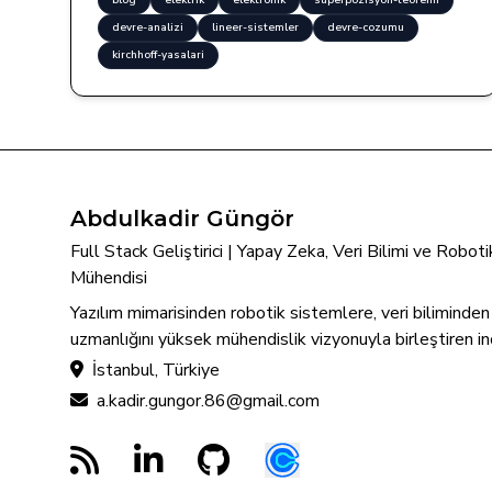
blog
elektrik
elektronik
superpozisyon-teoremi
devre-analizi
lineer-sistemler
devre-cozumu
kirchhoff-yasalari
Abdulkadir Güngör
Full Stack Geliştirici | Yapay Zeka, Veri Bilimi ve Robo
Mühendisi
Yazılım mimarisinden robotik sistemlere, veri biliminde
uzmanlığını yüksek mühendislik vizyonuyla birleştiren in
İstanbul, Türkiye
a.kadir.gungor.86@gmail.com