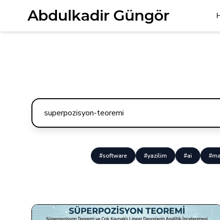
Abdulkadir Güngör
#software
#yazilim
#ai
#ma