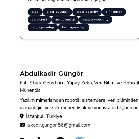
blog
siber-guvenlik
cyber-security
sifir-guven
zero-trust
ag-guvenligi
network-security
bilgi-guvenligi
bulut-guvenligi
Abdulkadir Güngör
Full Stack Geliştirici | Yapay Zeka, Veri Bilimi ve Robo
Mühendisi
Yazılım mimarisinden robotik sistemlere, veri biliminde
uzmanlığını yüksek mühendislik vizyonuyla birleştiren in
İstanbul, Türkiye
a.kadir.gungor.86@gmail.com