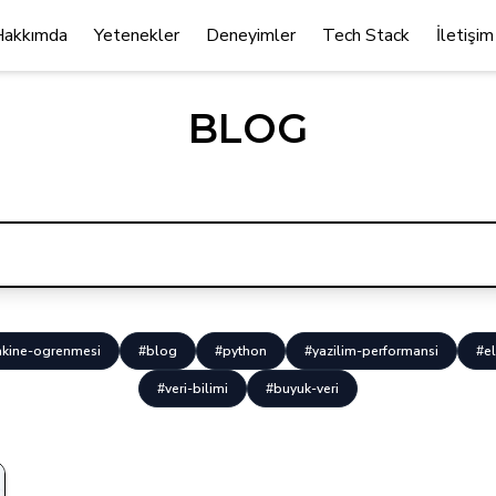
Hakkımda
Yetenekler
Deneyimler
Tech Stack
İletişim
BLOG
kine-ogrenmesi
#blog
#python
#yazilim-performansi
#el
#veri-bilimi
#buyuk-veri