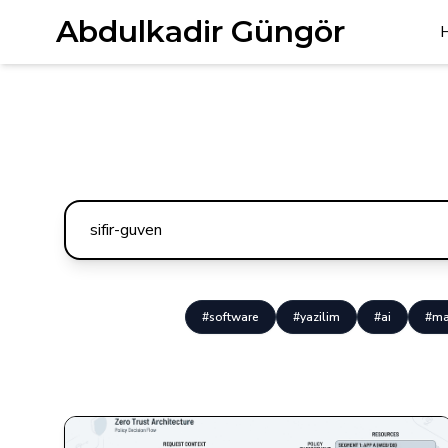
Abdulkadir Güngör
#software
#yazilim
#ai
#ma