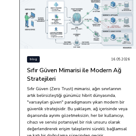
16.05.2026
blog
Sıfır Güven Mimarisi ile Modern Ağ
Stratejileri
Sıfır Güven (Zero Trust) mimarisi, ağın sınırlarının
artık belirsizleştiği günümüz hibrit dünyasında,
"varsayılan güven" paradigmasını yıkan modern bir
güvenlik stratejisidir. Bu yaklaşım, ağ içerisinde veya
dışarısında ayrımı gözetmeksizin, her bir kullanıcıyı,
cihazı ve servisi potansiyel bir risk unsuru olarak
değerlendirerek erişim taleplerini sürekli, bağlamsal
ve katı bir doğrulama sürecinden geçirir.