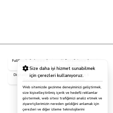
FullStack, Software &
AI, DataScience &
Cybersecurity
Robotics
Size daha iyi hizmet sunabilmek
DigitalEngineering &
için çerezleri kullanıyoruz.
CivilEngineering &
Systems
MScEngineer
Web sitemizde gezinme deneyiminizi geliştirmek,
OccupationalHealth,
size kişiselleştirilmiş içerik ve hedefli reklamlar
ISG & Safety
göstermek, web sitesi trafiğimizi analiz etmek ve
ziyaretçilerimizin nereden geldiğini anlamak için
çerezleri ve diğer izleme teknolojilerini