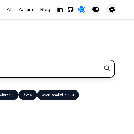
AI
Yazılım
Blog
ektronik
#vao
#veri-analizi-okulu