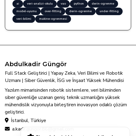
ai
veri-analizi-okulu
vao
python
derin-ogrenme
model-uyumu
over-fitting
derin-ogrenme
under-fitting
veri-bilimi
makine-ogrenmesi
Abdulkadir Güngör
Full Stack Geliştirici | Yapay Zeka, Veri Bilimi ve Robotik
Uzmanı | Siber Güvenlik, İSG ve İnşaat Yüksek Mühendisi
Yazılım mimarisinden robotik sistemlere, veri biliminden
siber güvenliğe uzanan geniş teknik uzmanlığını yüksek
mühendislik vizyonuyla birleştiren inovasyon odaklı çözüm
geliştirici.
İstanbul, Türkiye
a.kadir.gungor.86@gmail.com