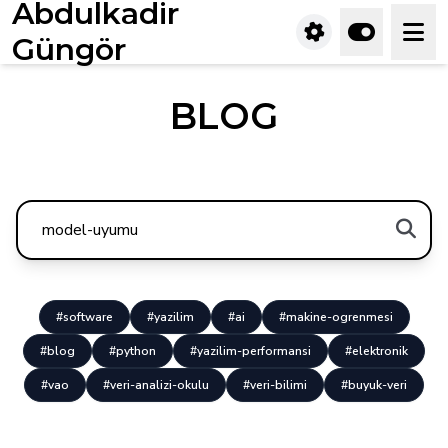
Abdulkadir
Güngör
BLOG
#software
#yazilim
#ai
#makine-ogrenmesi
#blog
#python
#yazilim-performansi
#elektronik
#vao
#veri-analizi-okulu
#veri-bilimi
#buyuk-veri