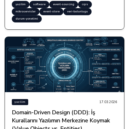
yazilim
software
event-sourcing
cqrs
mikroservisler
event-store
veri-butunlugu
durum-yonetimi
17.03.2026
yazilim
Domain-Driven Design (DDD): İş
Kurallarını Yazılımın Merkezine Koymak
(Value Objects vs. Entities)