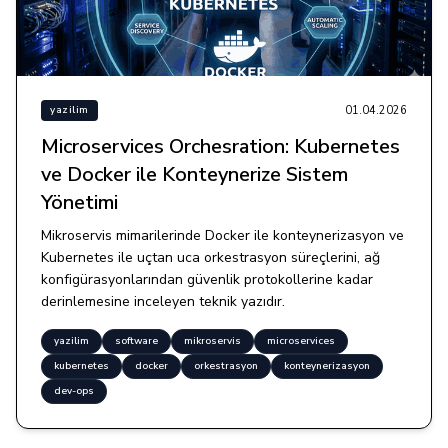
01.04.2026
yazilim
Microservices Orchesration: Kubernetes
ve Docker ile Konteynerize Sistem
Yönetimi
Mikroservis mimarilerinde Docker ile konteynerizasyon ve
Kubernetes ile uçtan uca orkestrasyon süreçlerini, ağ
konfigürasyonlarından güvenlik protokollerine kadar
derinlemesine inceleyen teknik yazıdır.
yazilim
software
mikroservis
microservices
kubernetes
docker
orkestrasyon
konteynerizasyon
dev-ops