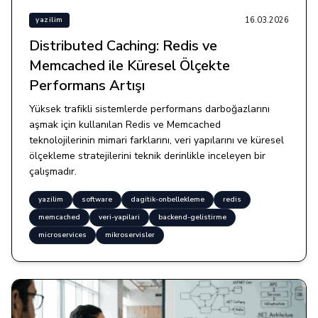
16.03.2026
yazilim
Distributed Caching: Redis ve
Memcached ile Küresel Ölçekte
Performans Artışı
Yüksek trafikli sistemlerde performans darboğazlarını
aşmak için kullanılan Redis ve Memcached
teknolojilerinin mimari farklarını, veri yapılarını ve küresel
ölçekleme stratejilerini teknik derinlikle inceleyen bir
çalışmadır.
yazilim
software
dagitik-onbellekleme
redis
memcached
veri-yapilari
backend-gelistirme
microservices
mikroservisler