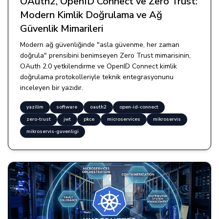
OAuth2, OpenID Connect ve Zero Trust:
Modern Kimlik Doğrulama ve Ağ
Güvenlik Mimarileri
Modern ağ güvenliğinde "asla güvenme, her zaman
doğrula" prensibini benimseyen Zero Trust mimarisinin,
OAuth 2.0 yetkilendirme ve OpenID Connect kimlik
doğrulama protokolleriyle teknik entegrasyonunu
inceleyen bir yazıdır.
yazilim
software
oauth2
open-id-connect
zero-trust
jwt
pkce
microservices
mikroservis
mikroservis-guvenligi