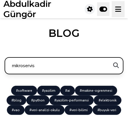
Abdulkadir
Güngör
BLOG
#software
#yazilim
#ai
#makine-ogrenmesi
#blog
#python
#yazilim-performansi
#elektronik
#vao
#veri-analizi-okulu
#veri-bilimi
#buyuk-veri