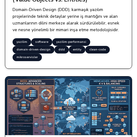
Domain-Driven Design (DDD), karmaşık yazılım
projelerinde teknik detaylar yerine iş mantığını ve alan
uzmanlarının dilini merkeze alarak sürdürülebilir, esnek
ve nesne yönelimli bir mimari inşa etme metodolojisidir.
yazilim
software
yazilim-performansi
domain-driven-design
ddd
entity
clean-code
mikroservisler