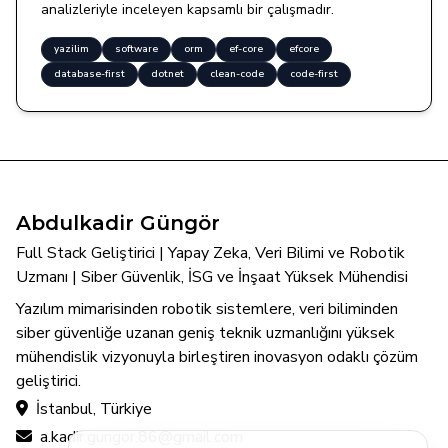
analizleriyle inceleyen kapsamlı bir çalışmadır.
yazilim
software
orm
ef-core
efcore
database-first
dotnet
clean-code
code-first
Abdulkadir Güngör
Full Stack Geliştirici | Yapay Zeka, Veri Bilimi ve Robotik
Uzmanı | Siber Güvenlik, İSG ve İnşaat Yüksek Mühendisi
Yazılım mimarisinden robotik sistemlere, veri biliminden
siber güvenliğe uzanan geniş teknik uzmanlığını yüksek
mühendislik vizyonuyla birleştiren inovasyon odaklı çözüm
geliştirici.
İstanbul, Türkiye
a.kadir.gungor.86@gmail.com