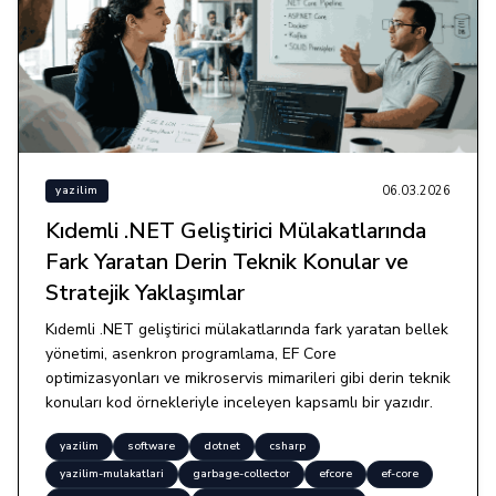
06.03.2026
yazilim
Kıdemli .NET Geliştirici Mülakatlarında
Fark Yaratan Derin Teknik Konular ve
Stratejik Yaklaşımlar
Kıdemli .NET geliştirici mülakatlarında fark yaratan bellek
yönetimi, asenkron programlama, EF Core
optimizasyonları ve mikroservis mimarileri gibi derin teknik
konuları kod örnekleriyle inceleyen kapsamlı bir yazıdır.
yazilim
software
dotnet
csharp
yazilim-mulakatlari
garbage-collector
efcore
ef-core