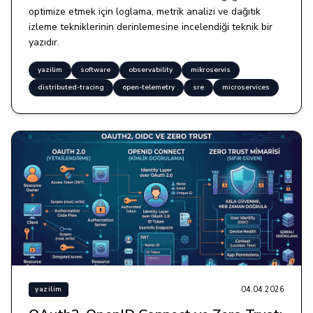
optimize etmek için loglama, metrik analizi ve dağıtık
izleme tekniklerinin derinlemesine incelendiği teknik bir
yazıdır.
yazilim
software
observability
mikroservis
distributed-tracing
open-telemetry
sre
microservices
04.04.2026
yazilim