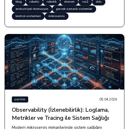
blog
robotic
robotik
otonom
ros2
dds
endustriyel-otomasyon
gercek-zamanli-sistemler
kontrol-sistemleri
mikroservis
05.04.2026
yazilim
Observability (İzlenebilirlik): Loglama,
Metrikler ve Tracing ile Sistem Sağlığı
Modern mikroservis mimarilerinde sistem sağlığını