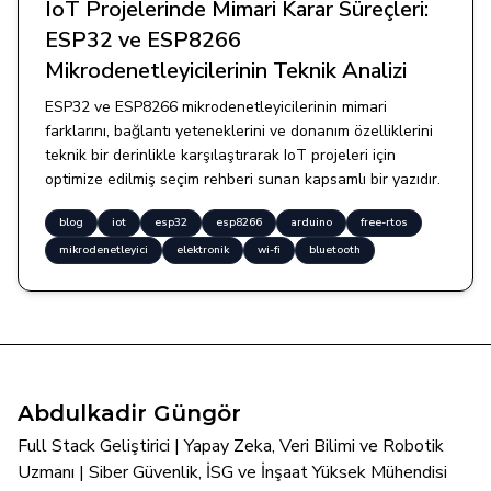
IoT Projelerinde Mimari Karar Süreçleri:
ESP32 ve ESP8266
Mikrodenetleyicilerinin Teknik Analizi
ESP32 ve ESP8266 mikrodenetleyicilerinin mimari
farklarını, bağlantı yeteneklerini ve donanım özelliklerini
teknik bir derinlikle karşılaştırarak IoT projeleri için
optimize edilmiş seçim rehberi sunan kapsamlı bir yazıdır.
blog
iot
esp32
esp8266
arduino
free-rtos
mikrodenetleyici
elektronik
wi-fi
bluetooth
Abdulkadir Güngör
Full Stack Geliştirici | Yapay Zeka, Veri Bilimi ve Robotik
Uzmanı | Siber Güvenlik, İSG ve İnşaat Yüksek Mühendisi