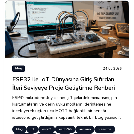
24.06.2026
blog
ESP32 ile IoT Dünyasına Giriş Sıfırdan
İleri Seviyeye Proje Geliştirme Rehberi
ESP32 mikrodenetleyicisinin çift çekirdek mimarisini, pin
kısıtlamalarını ve derin uyku modlarını derinlemesine
inceleyerek uçtan uca MQTT bağlantılı bir sensör
istasyonu geliştirdiğimiz kapsamlı teknik bir blog yazısıdır.
blog
iot
esp32
esp8266
arduino
free-rtos