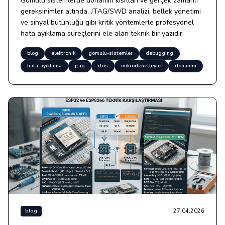
Gömülü sistemlerde donanım kısıtları ve gerçek zamanlı
gereksinimler altında, JTAG/SWD analizi, bellek yönetimi
ve sinyal bütünlüğü gibi kritik yöntemlerle profesyonel
hata ayıklama süreçlerini ele alan teknik bir yazıdır.
blog
elektronik
gomulu-sistemler
debugging
hata-ayiklama
jtag
rtos
mikrodenetleyici
donanim
27.04.2026
blog