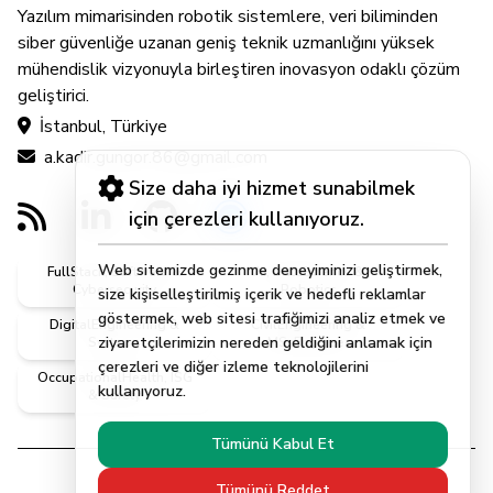
Yazılım mimarisinden robotik sistemlere, veri biliminden
siber güvenliğe uzanan geniş teknik uzmanlığını yüksek
mühendislik vizyonuyla birleştiren inovasyon odaklı çözüm
geliştirici.
İstanbul, Türkiye
a.kadir.gungor.86@gmail.com
Size daha iyi hizmet sunabilmek
için çerezleri kullanıyoruz.
Web sitemizde gezinme deneyiminizi geliştirmek,
FullStack, Software &
AI, DataScience &
Cybersecurity
Robotics
size kişiselleştirilmiş içerik ve hedefli reklamlar
göstermek, web sitesi trafiğimizi analiz etmek ve
DigitalEngineering &
CivilEngineering &
ziyaretçilerimizin nereden geldiğini anlamak için
Systems
MScEngineer
çerezleri ve diğer izleme teknolojilerini
OccupationalHealth, ISG
kullanıyoruz.
& Safety
Tümünü Kabul Et
Tümünü Reddet