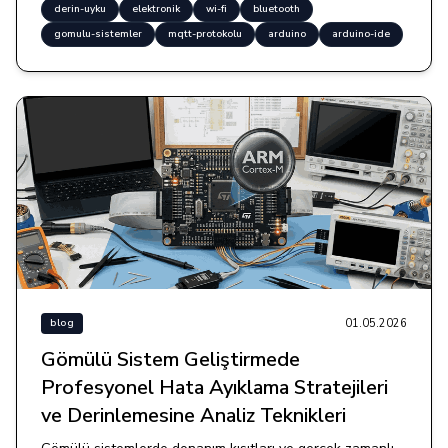
derin-uyku
elektronik
wi-fi
bluetooth
gomulu-sistemler
mqtt-protokolu
arduino
arduino-ide
01.05.2026
blog
Gömülü Sistem Geliştirmede
Profesyonel Hata Ayıklama Stratejileri
ve Derinlemesine Analiz Teknikleri