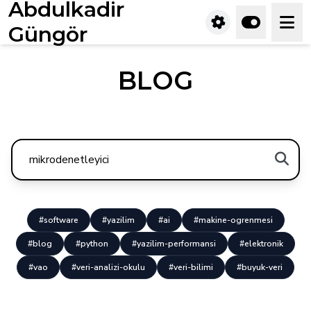
Abdulkadir
Güngör
BLOG
#software
#yazilim
#ai
#makine-ogrenmesi
#blog
#python
#yazilim-performansi
#elektronik
#vao
#veri-analizi-okulu
#veri-bilimi
#buyuk-veri