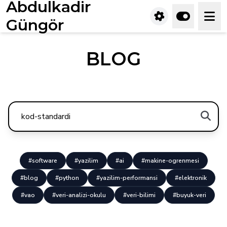
Abdulkadir
Güngör
BLOG
#software
#yazilim
#ai
#makine-ogrenmesi
#blog
#python
#yazilim-performansi
#elektronik
#vao
#veri-analizi-okulu
#veri-bilimi
#buyuk-veri