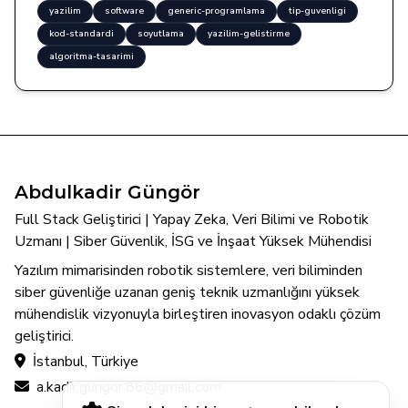
yazilim
software
generic-programlama
tip-guvenligi
kod-standardi
soyutlama
yazilim-gelistirme
algoritma-tasarimi
Abdulkadir Güngör
Full Stack Geliştirici | Yapay Zeka, Veri Bilimi ve Robotik
Uzmanı | Siber Güvenlik, İSG ve İnşaat Yüksek Mühendisi
Yazılım mimarisinden robotik sistemlere, veri biliminden
siber güvenliğe uzanan geniş teknik uzmanlığını yüksek
mühendislik vizyonuyla birleştiren inovasyon odaklı çözüm
geliştirici.
İstanbul, Türkiye
a.kadir.gungor.86@gmail.com