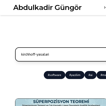
Abdulkadir Güngör
#software
#yazilim
#ai
#ma