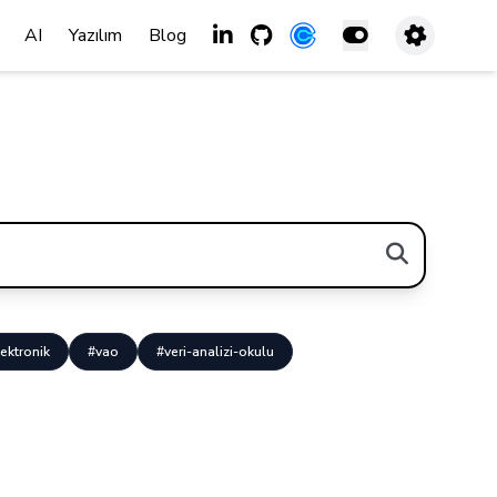
AI
Yazılım
Blog
ektronik
#vao
#veri-analizi-okulu