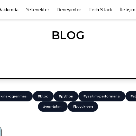
Hakkımda
Yetenekler
Deneyimler
Tech Stack
İletişim
BLOG
kine-ogrenmesi
#blog
#python
#yazilim-performansi
#el
#veri-bilimi
#buyuk-veri