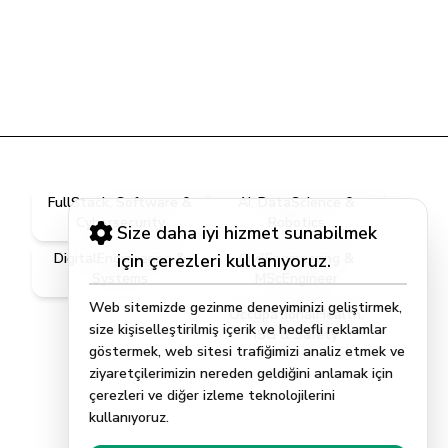
FullStack, Software &
AI, DataScience &
Cybersecurity
Robotics
Size daha iyi hizmet sunabilmek
DigitalEngineering &
için çerezleri kullanıyoruz.
CivilEngineering &
Systems
MScEngineer
Web sitemizde gezinme deneyiminizi geliştirmek,
OccupationalHealth,
size kişiselleştirilmiş içerik ve hedefli reklamlar
ISG & Safety
göstermek, web sitesi trafiğimizi analiz etmek ve
ziyaretçilerimizin nereden geldiğini anlamak için
çerezleri ve diğer izleme teknolojilerini
kullanıyoruz.