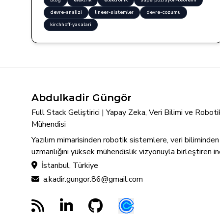
blog
elektrik
elektronik
superpozisyon-teoremi
devre-analizi
lineer-sistemler
devre-cozumu
kirchhoff-yasalari
Abdulkadir Güngör
Full Stack Geliştirici | Yapay Zeka, Veri Bilimi ve Robo
Mühendisi
Yazılım mimarisinden robotik sistemlere, veri biliminde
uzmanlığını yüksek mühendislik vizyonuyla birleştiren in
İstanbul, Türkiye
a.kadir.gungor.86@gmail.com