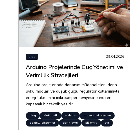
29.04.2026
blog
Arduino Projelerinde Güç Yönetimi ve
Verimlilik Stratejileri
Arduino projelerinde donanım müdahaleleri, derin
uyku modları ve düşük güçlü regülatör kullanımıyla
enerji tüketimini mikroamper seviyesine indiren
kapsamlı bir teknik yazıdır.
blog
elektronik
arduino
guc-optimizasyonu
gomulu-sistemler
derin-uyku
pil-omru
avr