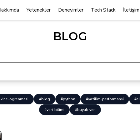
Hakkımda
Yetenekler
Deneyimler
Tech Stack
İletişim
BLOG
kine-ogrenmesi
#blog
#python
#yazilim-performansi
#el
#veri-bilimi
#buyuk-veri