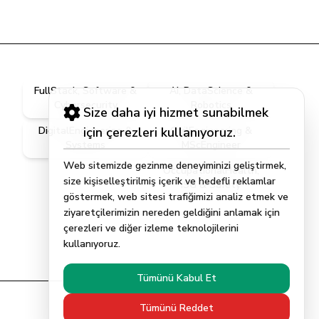
FullStack, Software &
AI, DataScience &
Cybersecurity
Robotics
Size daha iyi hizmet sunabilmek
DigitalEngineering &
için çerezleri kullanıyoruz.
CivilEngineering &
Systems
MScEngineer
Web sitemizde gezinme deneyiminizi geliştirmek,
OccupationalHealth,
size kişiselleştirilmiş içerik ve hedefli reklamlar
ISG & Safety
göstermek, web sitesi trafiğimizi analiz etmek ve
ziyaretçilerimizin nereden geldiğini anlamak için
çerezleri ve diğer izleme teknolojilerini
kullanıyoruz.
Tümünü Kabul Et
Tümünü Reddet