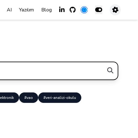
AI
Yazılım
Blog
ektronik
#vao
#veri-analizi-okulu