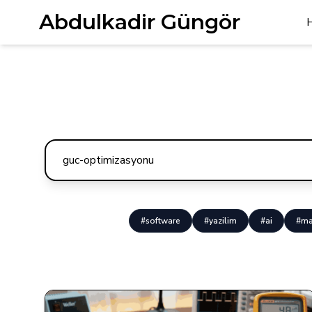
Abdulkadir Güngör
#software
#yazilim
#ai
#ma