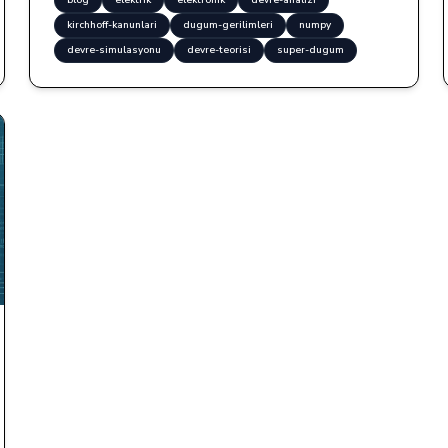
blog
elektrik
elektronik
devre-analizi
kirchhoff-kanunlari
dugum-gerilimleri
numpy
devre-simulasyonu
devre-teorisi
super-dugum