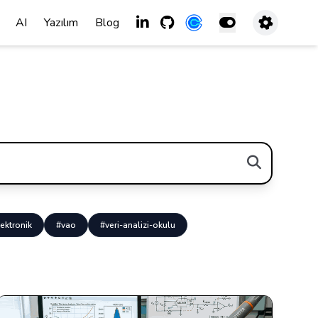
AI
Yazılım
Blog
ektronik
#vao
#veri-analizi-okulu