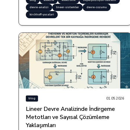
blog
elektrik
elektronik
superpozisyon-teoremi
devre-analizi
lineer-sistemler
devre-cozumu
kirchhoff-yasalari
01.05.2026
blog
Lineer Devre Analizinde İndirgeme
Metotları ve Sayısal Çözümleme
Yaklaşımları