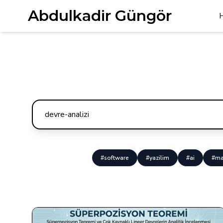
Abdulkadir Güngör
#software
#yazilim
#ai
#ma