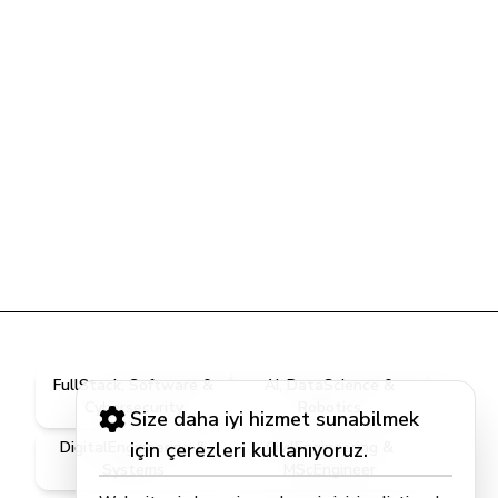
FullStack, Software &
AI, DataScience &
Cybersecurity
Robotics
Size daha iyi hizmet sunabilmek
DigitalEngineering &
için çerezleri kullanıyoruz.
CivilEngineering &
Systems
MScEngineer