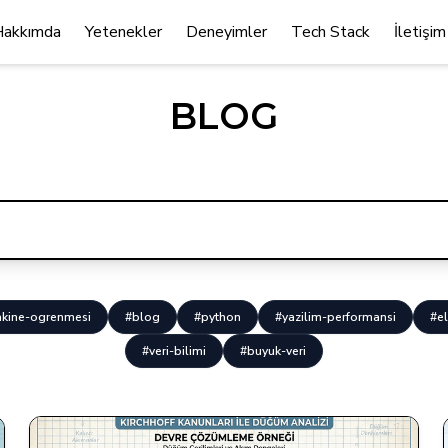
Hakkımda
Yetenekler
Deneyimler
Tech Stack
İletişim
BLOG
kine-ogrenmesi
#blog
#python
#yazilim-performansi
#el
#veri-bilimi
#buyuk-veri