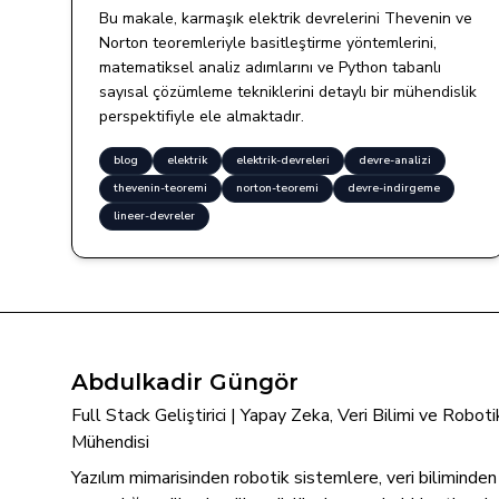
Bu makale, karmaşık elektrik devrelerini Thevenin ve
Norton teoremleriyle basitleştirme yöntemlerini,
matematiksel analiz adımlarını ve Python tabanlı
sayısal çözümleme tekniklerini detaylı bir mühendislik
perspektifiyle ele almaktadır.
blog
elektrik
elektrik-devreleri
devre-analizi
thevenin-teoremi
norton-teoremi
devre-indirgeme
lineer-devreler
Abdulkadir Güngör
Full Stack Geliştirici | Yapay Zeka, Veri Bilimi ve Robo
Mühendisi
Yazılım mimarisinden robotik sistemlere, veri biliminde