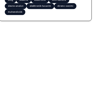
blog
elektrik
elektronik
ohm-kanunu
devre-analizi
elektronik-tasarim
direnc-secimi
muhendislik