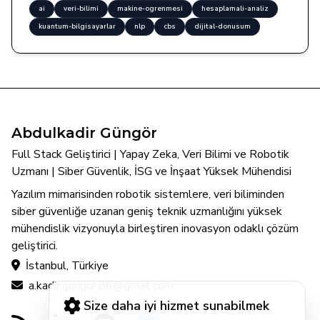
ai
veri-bilimi
makine-ogrenmesi
hesaplamali-analiz
kuantum-bilgisayarlar
nlp
cbs
dijital-donusum
Abdulkadir Güngör
Full Stack Geliştirici | Yapay Zeka, Veri Bilimi ve Robotik
Uzmanı | Siber Güvenlik, İSG ve İnşaat Yüksek Mühendisi
Yazılım mimarisinden robotik sistemlere, veri biliminden
siber güvenliğe uzanan geniş teknik uzmanlığını yüksek
mühendislik vizyonuyla birleştiren inovasyon odaklı çözüm
geliştirici.
İstanbul, Türkiye
a.kadir.gungor.86@gmail.com
Size daha iyi hizmet sunabilmek