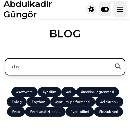
Abdulkadir
Güngör
BLOG
#software
#yazilim
#ai
#makine-ogrenmesi
#blog
#python
#yazilim-performansi
#elektronik
#vao
#veri-analizi-okulu
#veri-bilimi
#buyuk-veri