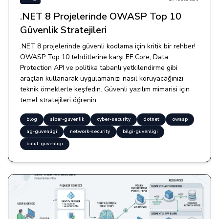
.NET 8 Projelerinde OWASP Top 10
Güvenlik Stratejileri
.NET 8 projelerinde güvenli kodlama için kritik bir rehber!
OWASP Top 10 tehditlerine karşı EF Core, Data
Protection API ve politika tabanlı yetkilendirme gibi
araçları kullanarak uygulamanızı nasıl koruyacağınızı
teknik örneklerle keşfedin. Güvenli yazılım mimarisi için
temel stratejileri öğrenin.
blog
siber-guvenlik
cyber-security
dotnet
owasp
ag-guvenligi
network-security
bilgi-guvenligi
bulut-guvenligi