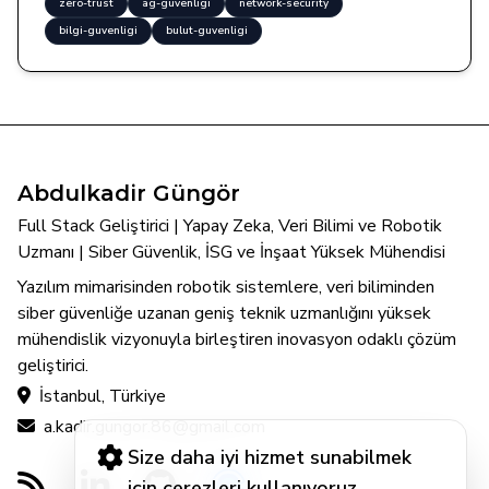
zero-trust
ag-guvenligi
network-security
bilgi-guvenligi
bulut-guvenligi
Abdulkadir Güngör
Full Stack Geliştirici | Yapay Zeka, Veri Bilimi ve Robotik
Uzmanı | Siber Güvenlik, İSG ve İnşaat Yüksek Mühendisi
Yazılım mimarisinden robotik sistemlere, veri biliminden
siber güvenliğe uzanan geniş teknik uzmanlığını yüksek
mühendislik vizyonuyla birleştiren inovasyon odaklı çözüm
geliştirici.
İstanbul, Türkiye
a.kadir.gungor.86@gmail.com
Size daha iyi hizmet sunabilmek
için çerezleri kullanıyoruz.