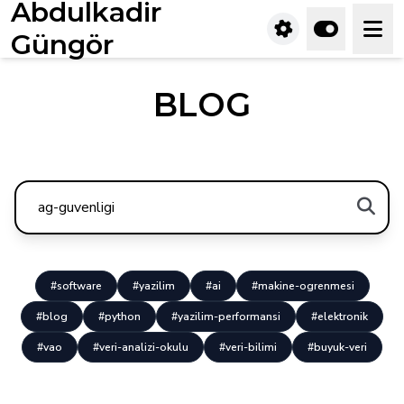
Abdulkadir
Güngör
BLOG
#software
#yazilim
#ai
#makine-ogrenmesi
#blog
#python
#yazilim-performansi
#elektronik
#vao
#veri-analizi-okulu
#veri-bilimi
#buyuk-veri