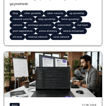
geçmektedir.
blog
siber-guvenlik
cyber-security
ag-guvenligi
network-security
bilgi-guvenligi
bulut-guvenligi
network
privilege-escalation
sizma-testi
red-team
post-exploitation
active-directory
lateral-movement
intranet
internal-network
local-network
17.05.2026
blog