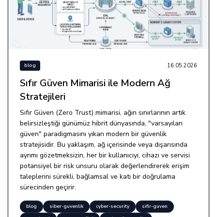
16.05.2026
blog
Sıfır Güven Mimarisi ile Modern Ağ
Stratejileri
Sıfır Güven (Zero Trust) mimarisi, ağın sınırlarının artık
belirsizleştiği günümüz hibrit dünyasında, "varsayılan
güven" paradigmasını yıkan modern bir güvenlik
stratejisidir. Bu yaklaşım, ağ içerisinde veya dışarısında
ayrımı gözetmeksizin, her bir kullanıcıyı, cihazı ve servisi
potansiyel bir risk unsuru olarak değerlendirerek erişim
taleplerini sürekli, bağlamsal ve katı bir doğrulama
sürecinden geçirir.
blog
siber-guvenlik
cyber-security
sifir-guven